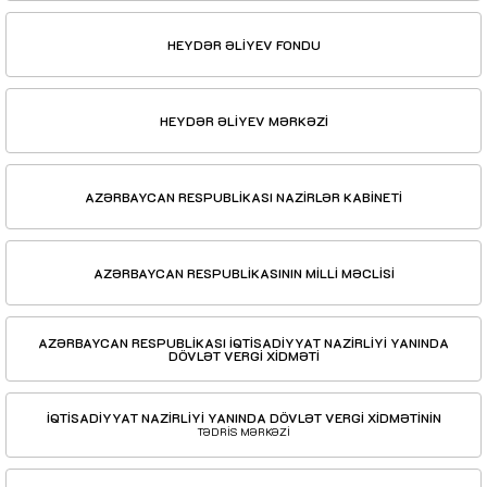
HEYDƏR ƏLİYEV FONDU
HEYDƏR ƏLİYEV MƏRKƏZİ
AZƏRBAYCAN RESPUBLİKASI NAZİRLƏR KABİNETİ
AZƏRBAYCAN RESPUBLİKASININ MİLLİ MƏCLİSİ
AZƏRBAYCAN RESPUBLİKASI İQTİSADİYYAT NAZİRLİYİ YANINDA
DÖVLƏT VERGİ XİDMƏTİ
İQTİSADİYYAT NAZİRLİYİ YANINDA DÖVLƏT VERGİ XİDMƏTİNİN
TƏDRİS MƏRKƏZİ