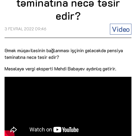
təminatına necə təsir
edir?
Video
3 FEVRAL 2022 09:46
Əmək müqaviləsinin bağlanması işçinin gələcəkdə pensiya
təminatına necə təsir edir?
Məsələyə vergi eksperti Mehdi Babayev aydınlıq gətirir.