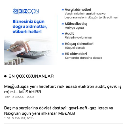
ƏN ÇOX OXUNANLAR
Məşğulluqda yeni hədəflər: risk əsaslı elektron audit, çevik iş
rejimi...
MÜSAHİBƏ
12:54
6 AVQUST, 2026
Daşıma xərclərinə dövlət dəstəyi: qeyri-neft-qaz ixracı və
Naxçıvan üçün yeni imkanlar
MƏQALƏ
11:59
5 AVQUST, 2026