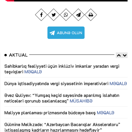
AKTUAL
Sahibkarlıq fəaliyyəti üçün inklüziv imkanlar yaradan vergi
“D
təşviqləri
MƏQALƏ
fə
lıq
Dünya iqtisadiyyatında vergi siyasətinin imperativləri
MƏQALƏ
Ni
mü
Əvəz Quliyev: “Yumşaq keçid sayəsində aparılmış islahatın
nəticələri qorunub saxlanılacaq”
MÜSAHİBƏ
Ay
ya
M
Maliyyə planlaması prizmasında büdcəyə baxış
MƏQALƏ
Az
Gülminə Məlikzadə: “Azərbaycan Bacarıqlar Akseleratoru”
ke
ixtisaslaşmış kadrların hazırlanmasını hədəfləyir”