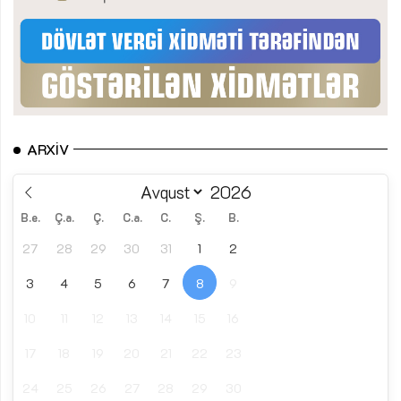
ARXIV
B.e.
Ç.a.
Ç.
C.a.
C.
Ş.
B.
27
28
29
30
31
1
2
3
4
5
6
7
8
9
10
11
12
13
14
15
16
17
18
19
20
21
22
23
24
25
26
27
28
29
30