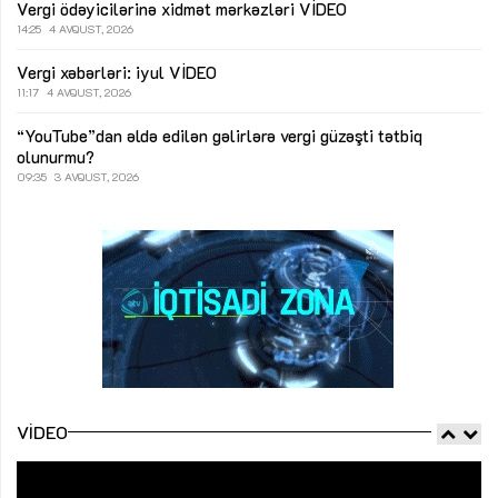
Vergi ödəyicilərinə xidmət mərkəzləri
VİDEO
14:25
4 AVQUST, 2026
Vergi xəbərləri: iyul
VİDEO
11:17
4 AVQUST, 2026
“YouTube”dan əldə edilən gəlirlərə vergi güzəşti tətbiq
olunurmu?
09:35
3 AVQUST, 2026
VIDEO