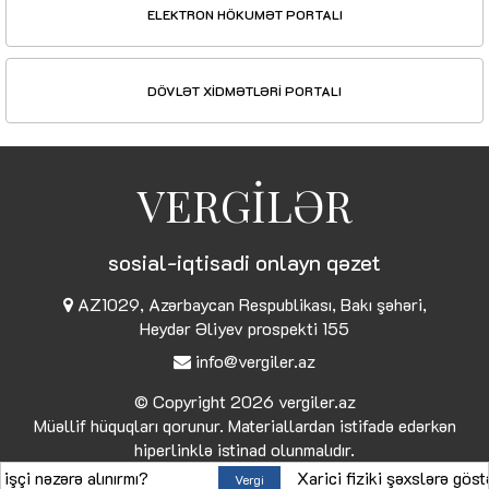
ELEKTRON HÖKUMƏT PORTALI
DÖVLƏT XİDMƏTLƏRİ PORTALI
VERGİLƏR
sosial-iqtisadi onlayn qəzet
AZ1029, Azərbaycan Respublikası, Bakı şəhəri,
Heydər Əliyev prospekti 155
info@vergiler.az
© Copyright 2026
vergiler.az
Müəllif hüquqları qorunur. Materiallardan istifadə edərkən
hiperlinklə istinad olunmalıdır.
əzərə alınırmı?
Xarici fiziki şəxslərə göstərilə
Vergi