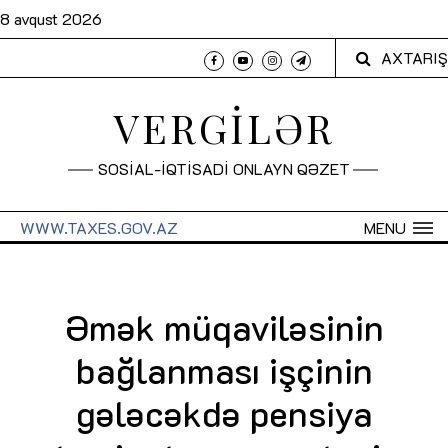
8 avqust 2026
AXTARIŞ
VERGİLƏR
SOSİAL-İQTİSADİ ONLAYN QƏZET
WWW.TAXES.GOV.AZ
MENU
Əmək müqaviləsinin
bağlanması işçinin
gələcəkdə pensiya