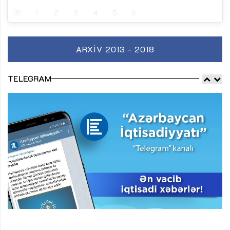
31
1
2
3
4
5
6
ARXIV 2013 - 2018
TELEGRAM