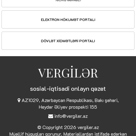
TƏDRİS MƏRKƏZİ
ELEKTRON HÖKUMƏT PORTALI
DÖVLƏT XİDMƏTLƏRİ PORTALI
VERGİLƏR
sosial-iqtisadi onlayn qəzet
AZ1029, Azərbaycan Respublikası, Bakı şəhəri,
Heydər Əliyev prospekti 155
info@vergiler.az
© Copyright 2026
vergiler.az
Müəllif hüquqları qorunur. Materiallardan istifadə edərkən