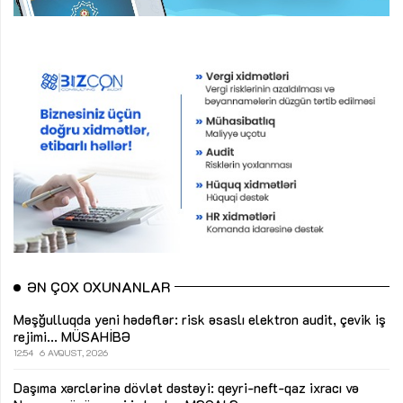
ƏN ÇOX OXUNANLAR
Məşğulluqda yeni hədəflər: risk əsaslı elektron audit, çevik iş
rejimi...
MÜSAHİBƏ
12:54
6 AVQUST, 2026
Daşıma xərclərinə dövlət dəstəyi: qeyri-neft-qaz ixracı və