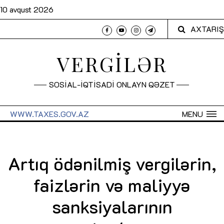
10 avqust 2026
AXTARIŞ
VERGİLƏR
SOSİAL-İQTİSADİ ONLAYN QƏZET
WWW.TAXES.GOV.AZ
MENU
Artıq ödənilmiş vergilərin,
faizlərin və maliyyə
sanksiyalarının