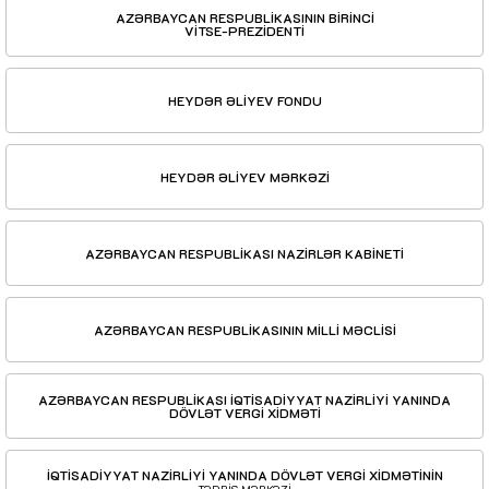
AZƏRBAYCAN RESPUBLİKASININ BİRİNCİ
VİTSE-PREZİDENTİ
HEYDƏR ƏLİYEV FONDU
HEYDƏR ƏLİYEV MƏRKƏZİ
AZƏRBAYCAN RESPUBLİKASI NAZİRLƏR KABİNETİ
AZƏRBAYCAN RESPUBLİKASININ MİLLİ MƏCLİSİ
AZƏRBAYCAN RESPUBLİKASI İQTİSADİYYAT NAZİRLİYİ YANINDA
DÖVLƏT VERGİ XİDMƏTİ
İQTİSADİYYAT NAZİRLİYİ YANINDA DÖVLƏT VERGİ XİDMƏTİNİN