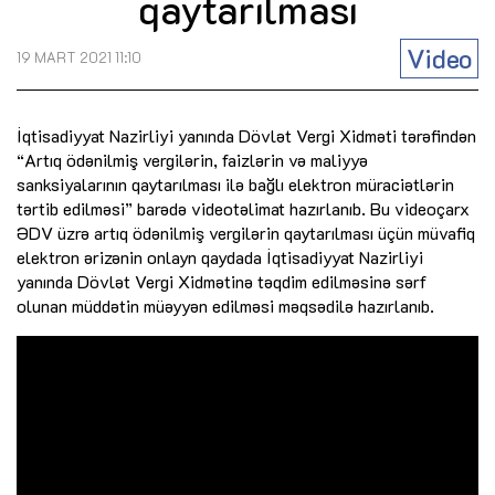
qaytarılması
Video
19 MART 2021 11:10
İqtisadiyyat Nazirliyi yanında Dövlət Vergi Xidməti tərəfindən
“Artıq ödənilmiş vergilərin, faizlərin və maliyyə
sanksiyalarının qaytarılması ilə bağlı elektron müraciətlərin
tərtib edilməsi” barədə videotəlimat hazırlanıb. Bu videoçarx
ƏDV üzrə artıq ödənilmiş vergilərin qaytarılması üçün müvafiq
elektron ərizənin onlayn qaydada İqtisadiyyat Nazirliyi
yanında Dövlət Vergi Xidmətinə təqdim edilməsinə sərf
olunan müddətin müəyyən edilməsi məqsədilə hazırlanıb.