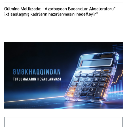
Az
Gülminə Məlikzadə: “Azərbaycan Bacarıqlar Akseleratoru”
ke
ixtisaslaşmış kadrların hazırlanmasını hədəfləyir”
Ay
su