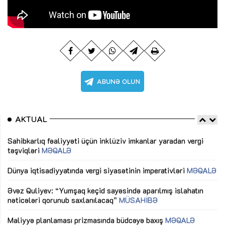
AKTUAL
Sahibkarlıq fəaliyyəti üçün inklüziv imkanlar yaradan vergi
“D
təşviqləri
MƏQALƏ
fə
lıq
Dünya iqtisadiyyatında vergi siyasətinin imperativləri
MƏQALƏ
Ni
mü
Əvəz Quliyev: “Yumşaq keçid sayəsində aparılmış islahatın
nəticələri qorunub saxlanılacaq”
MÜSAHİBƏ
Ay
ya
M
Maliyyə planlaması prizmasında büdcəyə baxış
MƏQALƏ