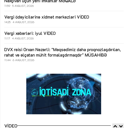
Naxçıvan üçün yeni imkanlar
MƏQALƏ
11:59
5 AVQUST, 2026
Vergi ödəyicilərinə xidmət mərkəzləri
VİDEO
14:25
4 AVQUST, 2026
Vergi xəbərləri: iyul
VİDEO
11:17
4 AVQUST, 2026
DVX rəisi Orxan Nəzərli: "Məqsədimiz daha proqnozlaşdırılan,
rahat və əlçatan mühit formalaşdırmaqdır"
MÜSAHİBƏ
11:44
6 AVQUST, 2026
VIDEO