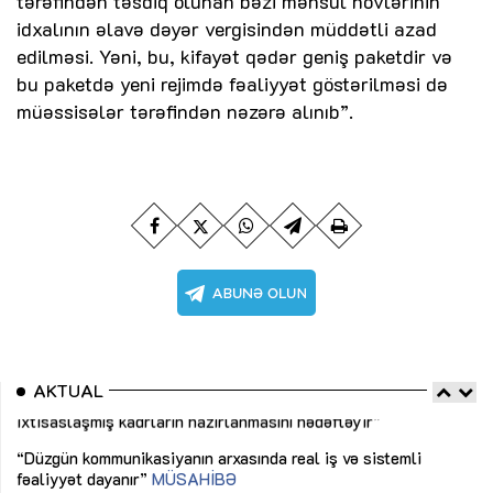
tərəfindən təsdiq olunan bəzi məhsul növlərinin
idxalının əlavə dəyər vergisindən müddətli azad
edilməsi. Yəni, bu, kifayət qədər geniş paketdir və
bu paketdə yeni rejimdə fəaliyyət göstərilməsi də
müəssisələr tərəfindən nəzərə alınıb”.
AKTUAL
“Düzgün kommunikasiyanın arxasında real iş və sistemli
Sa
fəaliyyət dayanır”
MÜSAHİBƏ
tə