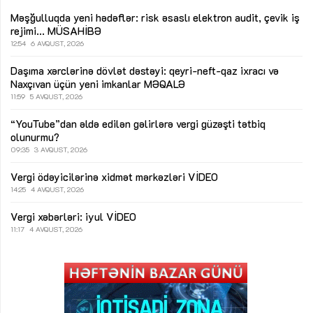
Məşğulluqda yeni hədəflər: risk əsaslı elektron audit, çevik iş
rejimi...
MÜSAHİBƏ
12:54
6 AVQUST, 2026
Daşıma xərclərinə dövlət dəstəyi: qeyri-neft-qaz ixracı və
Naxçıvan üçün yeni imkanlar
MƏQALƏ
11:59
5 AVQUST, 2026
“YouTube”dan əldə edilən gəlirlərə vergi güzəşti tətbiq
olunurmu?
09:35
3 AVQUST, 2026
Vergi ödəyicilərinə xidmət mərkəzləri
VİDEO
14:25
4 AVQUST, 2026
Vergi xəbərləri: iyul
VİDEO
11:17
4 AVQUST, 2026