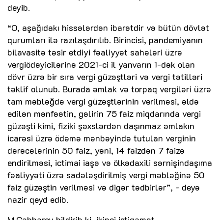
deyib.
“O, aşağıdakı hissələrdən ibarətdir və bütün dövlət
qurumları ilə razılaşdırılıb. Birincisi, pandemiyanın
bilavasitə təsir etdiyi fəaliyyət sahələri üzrə
vergiödəyicilərinə 2021-ci il yanvarın 1-dək olan
dövr üzrə bir sıra vergi güzəştləri və vergi tətilləri
təklif olunub. Burada əmlak və torpaq vergiləri üzrə
tam məbləğdə vergi güzəştlərinin verilməsi, əldə
edilən mənfəətin, gəlirin 75 faiz miqdarında vergi
güzəşti kimi, fiziki şəxslərdən daşınmaz əmlakın
icarəsi üzrə ödəmə mənbəyində tutulan verginin
dərəcələrinin 50 faiz, yəni, 14 faizdən 7 faizə
endirilməsi, ictimai iaşə və ölkədaxili sərnişindaşıma
fəaliyyəti üzrə sadələşdirilmiş vergi məbləğinə 50
faiz güzəştin verilməsi və digər tədbirlər”, - deyə
nazir qeyd edib.
M.Cabbarov bildirib ki, ikinci istiqamət,