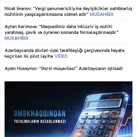
LƏ
Nicat İmanov: "Vergi qanunvericiliyinə dəyişikliklər sahibkarlıq
Dü
mühitinin yaxşılaşdırılmasına xidmət edir"
MÜSAHİBƏ
Əv
Aytən Kərimova: “Məqsədimiz daha inklüziv iş mühiti
nə
yaratmaq, çevik və öyrənən komanda formalaşdırmaqdır”
MÜSAHİBƏ
Ma
Azərbaycanda dövlət-özəl tərəfdaşlığı çərçivəsində həyata
Gü
keçirilən ilk pilot layihə
VİDEO
ix
Aydın Hüseynov: “Əsrin müqaviləsi” Azərbaycanın iqtisadi
suverenliyini təmin edən əsas dayaqlardandır”
MÜSAHİBƏ