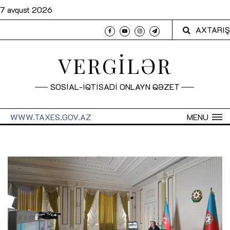
7 avqust 2026
AXTARIŞ
VERGİLƏR
SOSİAL-İQTİSADİ ONLAYN QƏZET
WWW.TAXES.GOV.AZ
MENU