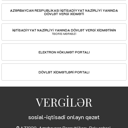
AZƏRBAYCAN RESPUBLİKASI İQTİSADİYYAT NAZİRLİYİ YANINDA
DÖVLƏT VERGİ XİDMƏTİ
İQTİSADİYYAT NAZİRLİYİ YANINDA DÖVLƏT VERGİ XİDMƏTİNİN
TƏDRİS MƏRKƏZİ
ELEKTRON HÖKUMƏT PORTALI
DÖVLƏT XİDMƏTLƏRİ PORTALI
VERGİLƏR
sosial-iqtisadi onlayn qəzet
AZ1029, Azərbaycan Respublikası, Bakı şəhəri,