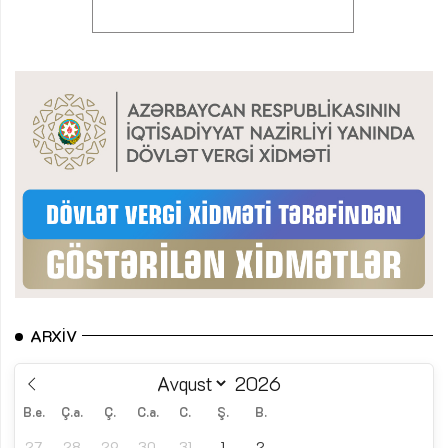
ARXIV
B.e.
Ç.a.
Ç.
C.a.
C.
Ş.
B.
27
28
29
30
31
1
2