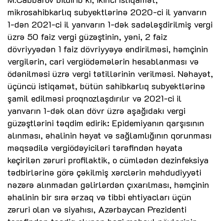
mikrosahibkarlıq subyektlərinə 2020-ci il yanvarın
1-dən 2021-ci il yanvarın 1-dək sadələşdirilmiş vergi
üzrə 50 faiz vergi güzəştinin, yəni, 2 faiz
dövriyyədən 1 faiz dövriyyəyə endirilməsi, həmçinin
vergilərin, cari vergiödəmələrin hesablanması və
ödənilməsi üzrə vergi tətillərinin verilməsi. Nəhayət,
üçüncü istiqamət, bütün sahibkarlıq subyektlərinə
şamil edilməsi proqnozlaşdırılır və 2021-ci il
yanvarın 1-dək olan dövr üzrə aşağıdakı vergi
güzəştlərini təqdim edirik: Epidemiyanın qarşısının
alınması, əhalinin həyat və sağlamlığının qorunması
məqsədilə vergiödəyiciləri tərəfindən həyata
keçirilən zəruri profilaktik, o cümlədən dezinfeksiya
tədbirlərinə görə çəkilmiş xərclərin məhdudiyyəti
nəzərə alınmadan gəlirlərdən çıxarılması, həmçinin
əhalinin bir sıra ərzaq və tibbi ehtiyacları üçün
zəruri olan və siyahısı, Azərbaycan Prezidenti