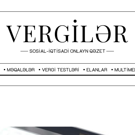
VERGİLƏR
SOSİAL-İQTİSADİ ONLAYN QƏZET
MƏQALƏLƏR
VERGI TESTLƏRI
ELANLAR
MULTIME
GBP
2,2882
RUB
2,1023
Sahibkarlıq fəaliyyəti üçün inklüziv
“Düzgün kommunikasiyanın
imkanlar yaradan vergi təşviqləri
real iş və sistemli fəaliyyə
MƏQALƏ
MÜSAHİBƏ