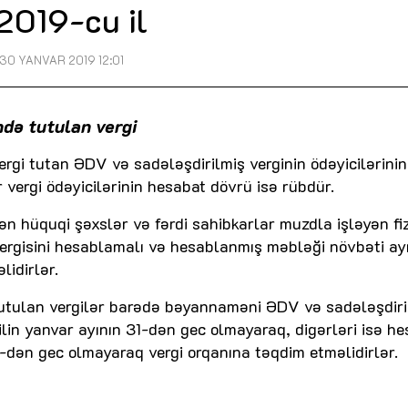
2019-cu il
30 YANVAR 2019 12:01
də tutulan vergi
gi tutan ƏDV və sadələşdirilmiş verginin ödəyicilərinin
 vergi ödəyicilərinin hesabat dövrü isə rübdür.
ən hüquqi şəxslər və fərdi sahibkarlar muzdla işləyən fiz
 vergisini hesablamalı və hesablanmış məbləği növbəti ay
idirlər.
tulan vergilər barədə bəyannaməni ƏDV və sadələşdiri
 ilin yanvar ayının 31-dən gec olmayaraq, digərləri isə h
-dən gec olmayaraq vergi orqanına təqdim etməlidirlər.