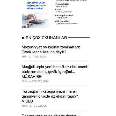
ƏN ÇOX OXUNANLAR
Məzuniyyət və işçinin təminatları:
Əmək Məcəlləsi nə deyir?
11:54
31 İYUL, 2026
Məşğulluqda yeni hədəflər: risk əsaslı
elektron audit, çevik iş rejimi...
MÜSAHİBƏ
12:54
6 AVQUST, 2026
Torpaqların kateqoriyaları hansı
qanunvericilikdə öz əksini tapıb?
VİDEO
15:46
31 İYUL, 2026
Daşıma xərclərinə dövlət dəstəyi: