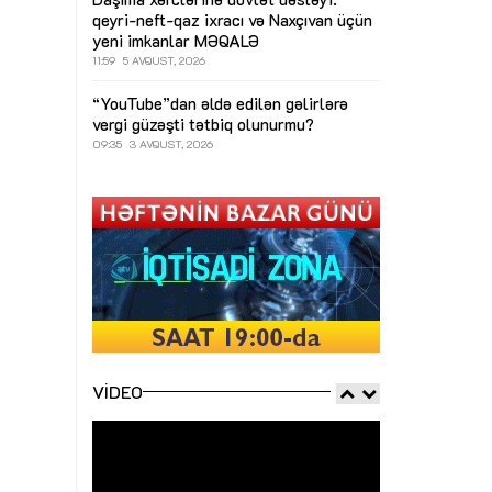
qeyri-neft-qaz ixracı və Naxçıvan üçün
yeni imkanlar
MƏQALƏ
11:59
5 AVQUST, 2026
“YouTube”dan əldə edilən gəlirlərə
vergi güzəşti tətbiq olunurmu?
09:35
3 AVQUST, 2026
VIDEO