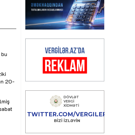
 bu
iki
ın 20-
lmiş
esabat