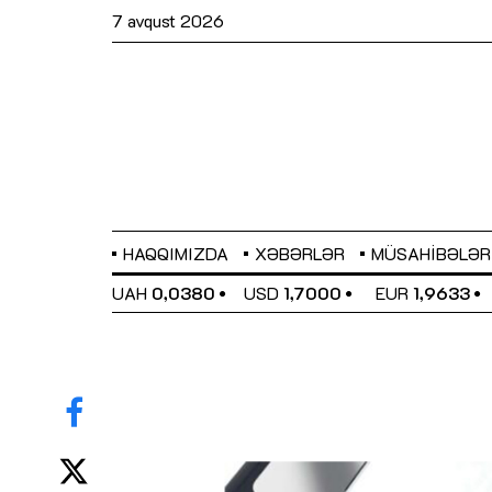
7 avqust 2026
HAQQIMIZDA
XƏBƏRLƏR
MÜSAHIBƏLƏR
EL
0,6486
UAH
0,0380
USD
1,7000
EUR
1,9633