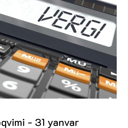
Dünya iqtisadiyyatında vergi
Nicat İmanov: "Vergi qanunv
siyasətinin imperativləri
MƏQALƏ
dəyişikliklər sahibkarlıq m
yaxşılaşdırılmasına xidmət 
MÜSAHİBƏ
Əvəz Quliyev: “Yumşaq keçid
sayəsində aparılmış islahatın nəticələri
qorunub saxlanılacaq”
MÜSAHİBƏ
Aytən Kərimova: “Məqsədi
inklüziv iş mühiti yaratmaq
öyrənən komanda formalaş
Maliyyə planlaması prizmasında
MÜSAHİBƏ
büdcəyə baxış
MƏQALƏ
Azərbaycanda dövlət-özəl 
Gülminə Məlikzadə: “Azərbaycan
çərçivəsində həyata keçirilə
Bacarıqlar Akseleratoru” ixtisaslaşmış
layihə
VİDEO
kadrların hazırlanmasını hədəfləyir”
Aydın Hüseynov: “Əsrin mü
Azərbaycanın iqtisadi suve
təmin edən əsas dayaqlard
MÜSAHİBƏ
əqvimi - 31 yanvar