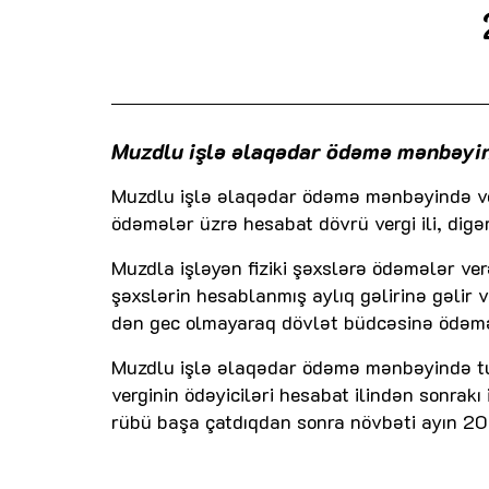
Muzdlu işlə əlaqədar ödəmə mənbəyin
Muzdlu işlə əlaqədar ödəmə mənbəyində ver
ödəmələr üzrə hesabat dövrü vergi ili, digər
Muzdla işləyən fiziki şəxslərə ödəmələr ver
şəxslərin hesablanmış aylıq gəlirinə gəlir
dən gec olmayaraq dövlət büdcəsinə ödəməl
Muzdlu işlə əlaqədar ödəmə mənbəyində tu
verginin ödəyiciləri hesabat ilindən sonrakı
rübü başa çatdıqdan sonra növbəti ayın 20