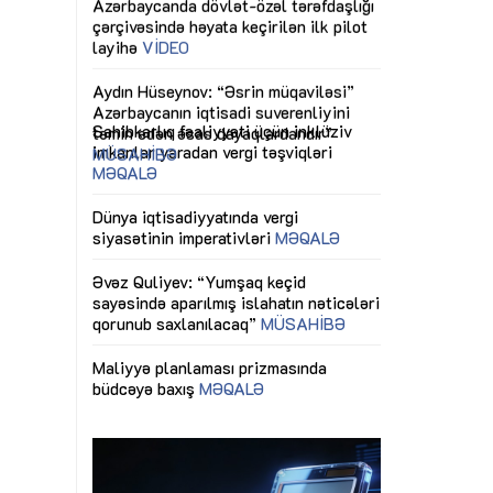
ericiliyinə
Dünya iqtisadiyyatında vergi
Nicat İmanov: "
ühitinin
siyasətinin imperativləri
MƏQALƏ
dəyişikliklər s
edir"
yaxşılaşdırılma
MÜSAHİBƏ
Əvəz Quliyev: “Yumşaq keçid
sayəsində aparılmış islahatın nəticələri
miz daha
qorunub saxlanılacaq”
MÜSAHİBƏ
Aytən Kərimov
, çevik və
inklüziv iş müh
dırmaqdır”
öyrənən komand
Maliyyə planlaması prizmasında
MÜSAHİBƏ
büdcəyə baxış
MƏQALƏ
tərəfdaşlığı
Azərbaycanda d
Gülminə Məlikzadə: “Azərbaycan
n ilk pilot
çərçivəsində hə
Bacarıqlar Akseleratoru” ixtisaslaşmış
layihə
VİDEO
kadrların hazırlanmasını hədəfləyir”
qaviləsi”
Aydın Hüseynov
renliyini
Azərbaycanın iq
andır”
təmin edən əsa
MÜSAHİBƏ