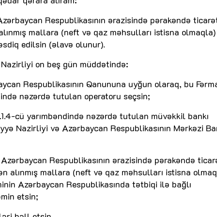
aqədar qərara alıram:
ən Azərbaycan Respublikasının ərazisində pərakəndə ticarə
 alınmış mallara (neft və qaz məhsulları istisna olmaqla)
diq edilsin (əlavə olunur).
 Nazirliyi on beş gün müddətində:
baycan Respublikasının Qanununa uyğun olaraq, bu Fərm
ində nəzərdə tutulan operatoru seçsin;
2.1.4-cü yarımbəndində nəzərdə tutulan müvəkkil bankı
yyə Nazirliyi və Azərbaycan Respublikasının Mərkəzi Ban
dən Azərbaycan Respublikasının ərazisində pərakəndə ticar
dən alınmış mallara (neft və qaz məhsulları istisna olmaq
inin Azərbaycan Respublikasında tətbiqi ilə bağlı
əmin etsin;
ri həll etsin.