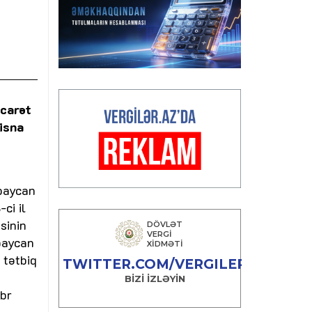
icarət
tisna
rbaycan
ci il
sinin
baycan
 tətbiq
abr