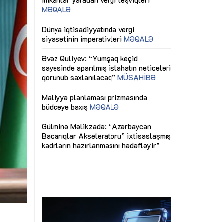
ericiliyinə
Dünya iqtisadiyyatında vergi
Nicat İmanov: "
ühitinin
siyasətinin imperativləri
MƏQALƏ
dəyişikliklər s
edir"
yaxşılaşdırılma
MÜSAHİBƏ
Əvəz Quliyev: “Yumşaq keçid
sayəsində aparılmış islahatın nəticələri
miz daha
qorunub saxlanılacaq”
MÜSAHİBƏ
Aytən Kərimov
, çevik və
inklüziv iş müh
dırmaqdır”
öyrənən komand
Maliyyə planlaması prizmasında
MÜSAHİBƏ
büdcəyə baxış
MƏQALƏ
tərəfdaşlığı
Azərbaycanda d
Gülminə Məlikzadə: “Azərbaycan
n ilk pilot
çərçivəsində hə
Bacarıqlar Akseleratoru” ixtisaslaşmış
layihə
VİDEO
kadrların hazırlanmasını hədəfləyir”
qaviləsi”
Aydın Hüseynov
renliyini
Azərbaycanın iq
andır”
təmin edən əsa
MÜSAHİBƏ