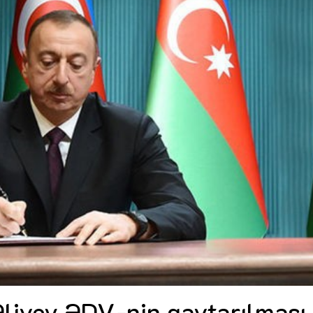
Dünya iqtisadiyyatında vergi
Nicat İmanov: "Vergi qanunv
siyasətinin imperativləri
MƏQALƏ
dəyişikliklər sahibkarlıq m
yaxşılaşdırılmasına xidmət 
MÜSAHİBƏ
Əvəz Quliyev: “Yumşaq keçid
sayəsində aparılmış islahatın nəticələri
qorunub saxlanılacaq”
MÜSAHİBƏ
Aytən Kərimova: “Məqsədi
inklüziv iş mühiti yaratmaq
öyrənən komanda formalaş
Maliyyə planlaması prizmasında
MÜSAHİBƏ
büdcəyə baxış
MƏQALƏ
Azərbaycanda dövlət-özəl 
Gülminə Məlikzadə: “Azərbaycan
çərçivəsində həyata keçirilə
Bacarıqlar Akseleratoru” ixtisaslaşmış
layihə
VİDEO
kadrların hazırlanmasını hədəfləyir”
Aydın Hüseynov: “Əsrin mü
Azərbaycanın iqtisadi suve
təmin edən əsas dayaqlard
MÜSAHİBƏ
Əliyev ƏDV-nin qaytarılması