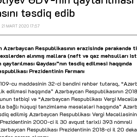
sını təsdiq edib
21 MART 2020 17:57
dən Azərbaycan Respublikasının ərazisində pərakəndə t
şəxslərdən alınmış mallara (neft və qaz məhsulları is
 qaytarılması Qaydası”nın təsdiq edilməsi haqqında
spublikası Prezidentinin Fərmanı
 109-cu maddəsinin 32-ci bəndini rəhbər tutaraq, “Azə
lik edilməsi haqqında” Azərbaycan Respublikasının 2018-
nun tətbiqi və “Azərbaycan Respublikası Vergi Məcəllə
nla bağlı hüquqi tənzimləmə məsələləri haqqında” Azər
iq edilmiş Azərbaycan Respublikası Vergi Məcəlləsinin
rezidentinin 2000-ci il 30 avqust tarixli 393 nömrəli
zərbaycan Respublikası Prezidentinin 2018-ci il 20 dek