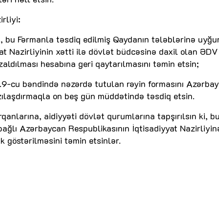
rliyi:
in, bu Fərmanla təsdiq edilmiş Qaydanın tələblərinə uyğu
t Nazirliyinin xətti ilə dövlət büdcəsinə daxil olan ƏDV
aldılması hesabına geri qaytarılmasını təmin etsin;
5.9-cu bəndində nəzərdə tutulan rəyin formasını Azərba
razılaşdırmaqla on beş gün müddətində təsdiq etsin.
rqanlarına, aidiyyəti dövlət qurumlarına tapşırılsın ki, b
 bağlı Azərbaycan Respublikasının İqtisadiyyat Nazirliyin
 göstərilməsini təmin etsinlər.