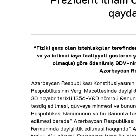
qayda
“Fiziki şəxs olan istehlakçılar tərəfin
və ya ictimai iaşə fəaliyyəti göstərən 
olmaqla) görə ödənilmiş ƏDV-nin
Azərbaycan Re
Azərbaycan Respublikası Konstitusiyasının
Respublikasının Vergi Məcəlləsində dəyişik
30 noyabr tarixli 1356-VQD nömrəli Qanunu
təsdiq edilməsi, qüvvəyə minməsi və bunu
Respublikası Qanununun və bu Qanunla təsd
edilməsi barədə” Azərbaycan Respublikası P
Fərmanında dəyişiklik edilməsi haqqında” A