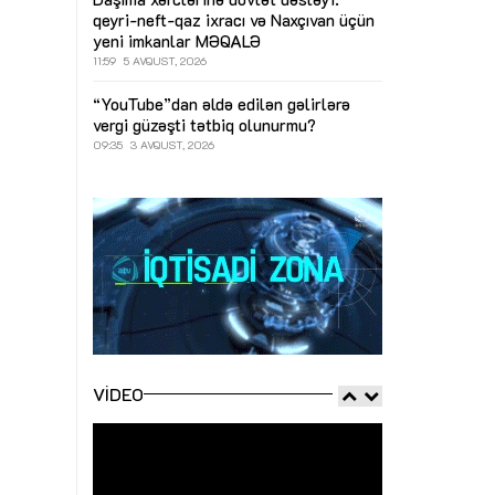
qeyri-neft-qaz ixracı və Naxçıvan üçün
yeni imkanlar
MƏQALƏ
11:59
5 AVQUST, 2026
“YouTube”dan əldə edilən gəlirlərə
vergi güzəşti tətbiq olunurmu?
09:35
3 AVQUST, 2026
VIDEO