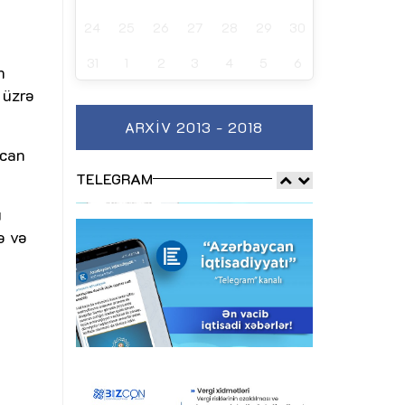
24
25
26
27
28
29
30
31
1
2
3
4
5
6
n
 üzrə
ARXIV 2013 - 2018
ycan
TELEGRAM
u
ə və