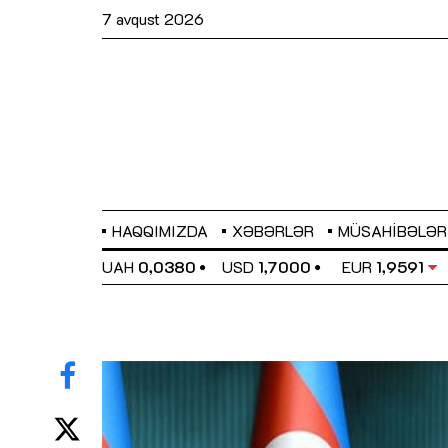
7 avqust 2026
HAQQIMIZDA
XƏBƏRLƏR
MÜSAHIBƏLƏR
EL
0,6489
UAH
0,0380
USD
1,7000
EUR
1,9591