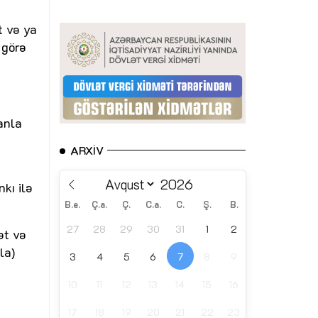
t və ya
 görə
anla
ARXIV
kı ilə
B.e.
Ç.a.
Ç.
C.a.
C.
Ş.
B.
27
28
29
30
31
1
2
ət və
la)
3
4
5
6
7
8
9
10
11
12
13
14
15
16
17
18
19
20
21
22
23