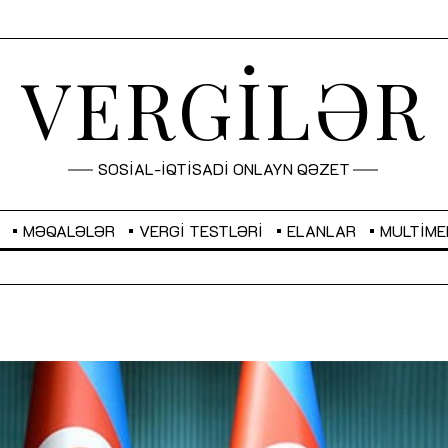
VERGİLƏR
SOSİAL-İQTİSADİ ONLAYN QƏZET
MƏQALƏLƏR
VERGI TESTLƏRI
ELANLAR
MULTIME
GBP
2,2873
RUB
2,0816
Sahibkarlıq fəaliyyəti üçün inklüziv
“Düzgün kommunikasiyanın
imkanlar yaradan vergi təşviqləri
real iş və sistemli fəaliyyə
MƏQALƏ
MÜSAHİBƏ