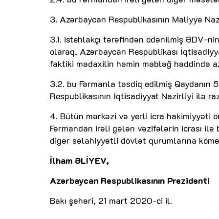
3. Azərbaycan Respublikasının Maliyyə Nazi
3.1. istehlakçı tərəfindən ödənilmiş ƏDV-n
olaraq, Azərbaycan Respublikası İqtisadiyya
faktiki mədaxilin həmin məbləğ həddində az
3.2. bu Fərmanla təsdiq edilmiş Qaydanın 
Respublikasının İqtisadiyyat Nazirliyi ilə 
4. Bütün mərkəzi və yerli icra hakimiyyəti o
Fərmandan irəli gələn vəzifələrin icrası ilə
digər səlahiyyətli dövlət qurumlarına kömək
İlham ƏLİYEV,
Azərbaycan Respublikasının Prezidenti
Bakı şəhəri, 21 mart 2020-ci il.