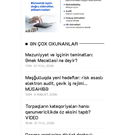
ƏN ÇOX OXUNANLAR
Məzuniyyət və işçinin təminatları:
Əmək Məcəlləsi nə deyir?
11:54
31 İYUL, 2026
Məşğulluqda yeni hədəflər: risk əsaslı
elektron audit, çevik iş rejimi...
MÜSAHİBƏ
12:54
6 AVQUST, 2026
Torpaqların kateqoriyaları hansı
qanunvericilikdə öz əksini tapıb?
VİDEO
15:46
31 İYUL, 2026
Daşıma xərclərinə dövlət dəstəyi: