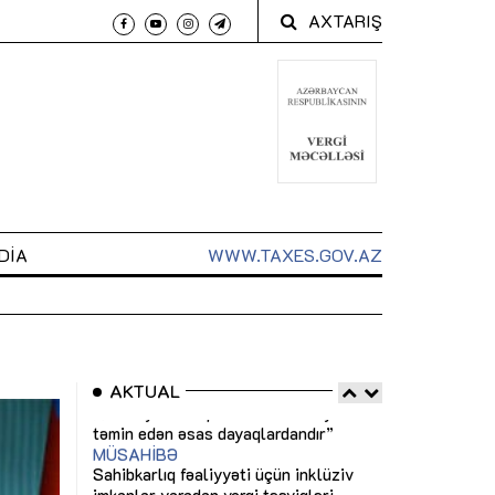
AXTARIŞ
DIA
WWW.TAXES.GOV.AZ
AKTUAL
 arxasında
Sahibkarlıq fəaliyyəti üçün inklüziv
“Düzgün kommun
t dayanır”
imkanlar yaradan vergi təşviqləri
real iş və siste
MƏQALƏ
MÜSAHİBƏ