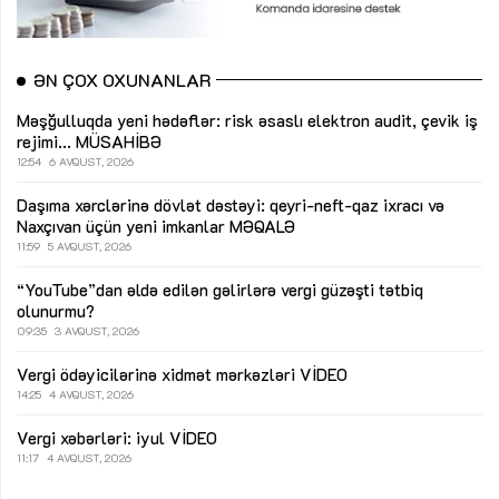
ƏN ÇOX OXUNANLAR
Məşğulluqda yeni hədəflər: risk əsaslı elektron audit, çevik iş
rejimi...
MÜSAHİBƏ
12:54
6 AVQUST, 2026
Daşıma xərclərinə dövlət dəstəyi: qeyri-neft-qaz ixracı və
Naxçıvan üçün yeni imkanlar
MƏQALƏ
11:59
5 AVQUST, 2026
“YouTube”dan əldə edilən gəlirlərə vergi güzəşti tətbiq
olunurmu?
09:35
3 AVQUST, 2026
Vergi ödəyicilərinə xidmət mərkəzləri
VİDEO
14:25
4 AVQUST, 2026
Vergi xəbərləri: iyul
VİDEO
11:17
4 AVQUST, 2026