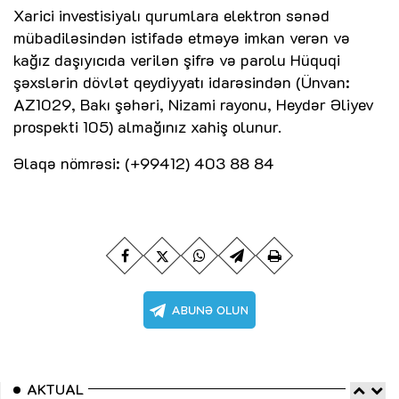
Xarici investisiyalı qurumlara elektron sənəd
mübadiləsindən istifadə etməyə imkan verən və
kağız daşıyıcıda verilən şifrə və parolu Hüquqi
şəxslərin dövlət qeydiyyatı idarəsindən (Ünvan:
AZ1029, Bakı şəhəri, Nizami rayonu, Heydər Əliyev
prospekti 105) almağınız xahiş olunur.
Əlaqə nömrəsi: (+99412) 403 88 84
AKTUAL