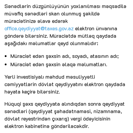
Sənədlərin düzgünlüyünün yoxlanılması məqsədilə
müvafiq sənədləri skan olunmuş şəkildə
müraciətinizə əlavə edərək
office.qeydiyyat@taxes.gov.az
elektron ünvanına
göndərə bilərsiniz. Müraciətdə mütləq qaydada
aşağıdakı məlumatlar qeyd olunmalıdır:
Müraciət edən şəxsin adı, soyadı, atasının adı;
Müraciət edən şəxsin əlaqə məlumatları.
Yerli investisiyalı məhdud məsuliyyətli
cəmiyyətlərin dövlət qeydiyyatını elektron qaydada
həyata keçirə bilərsiniz.
Hüquqi şəxs qeydiyyata alındıqdan sonra qeydiyyat
sənədləri (qeydiyyat şəhadətnaməsi, nizamnamə,
dövlət reyestrindən çıxarış) vergi ödəyicisinin
elektron kabinetinə göndəriləcəkdir.