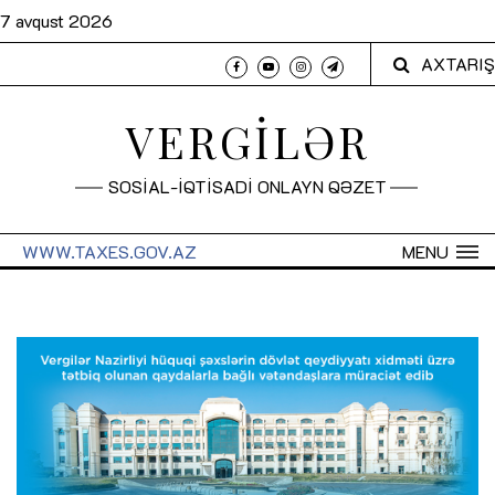
7 avqust 2026
AXTARIŞ
VERGİLƏR
SOSİAL-İQTİSADİ ONLAYN QƏZET
WWW.TAXES.GOV.AZ
MENU