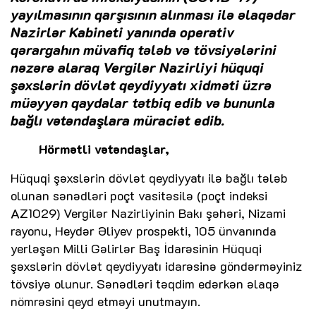
yayılmasının qarşısının alınması ilə əlaqədar
Nazirlər Kabineti yanında operativ
qərargahın müvafiq tələb və tövsiyələrini
nəzərə alaraq Vergilər Nazirliyi hüquqi
şəxslərin dövlət qeydiyyatı xidməti üzrə
müəyyən qaydalar tətbiq edib və bununla
bağlı vətəndaşlara müraciət edib.
Hörmətli vətəndaşlar,
Hüquqi şəxslərin dövlət qeydiyyatı ilə bağlı tələb
olunan sənədləri poçt vasitəsilə (poçt indeksi
AZ1029) Vergilər Nazirliyinin Bakı şəhəri, Nizami
rayonu, Heydər Əliyev prospekti, 105 ünvanında
yerləşən Milli Gəlirlər Baş İdarəsinin Hüquqi
şəxslərin dövlət qeydiyyatı idarəsinə göndərməyiniz
tövsiyə olunur. Sənədləri təqdim edərkən əlaqə
nömrəsini qeyd etməyi unutmayın.