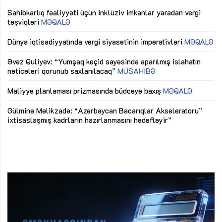
Sahibkarlıq fəaliyyəti üçün inklüziv imkanlar yaradan vergi
“D
təşviqləri
MƏQALƏ
fə
lıq
Dünya iqtisadiyyatında vergi siyasətinin imperativləri
MƏQALƏ
Ni
mü
Əvəz Quliyev: “Yumşaq keçid sayəsində aparılmış islahatın
nəticələri qorunub saxlanılacaq”
MÜSAHİBƏ
Ay
ya
M
Maliyyə planlaması prizmasında büdcəyə baxış
MƏQALƏ
Az
Gülminə Məlikzadə: “Azərbaycan Bacarıqlar Akseleratoru”
ke
ixtisaslaşmış kadrların hazırlanmasını hədəfləyir”
Ay
su