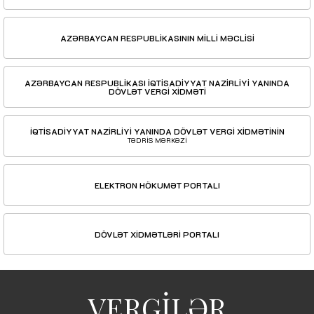
AZƏRBAYCAN RESPUBLİKASININ MİLLİ MƏCLİSİ
AZƏRBAYCAN RESPUBLİKASI İQTİSADİYYAT NAZİRLİYİ YANINDA
DÖVLƏT VERGİ XİDMƏTİ
İQTİSADİYYAT NAZİRLİYİ YANINDA DÖVLƏT VERGİ XİDMƏTİNİN
TƏDRİS MƏRKƏZİ
ELEKTRON HÖKUMƏT PORTALI
DÖVLƏT XİDMƏTLƏRİ PORTALI
VERGİLƏR