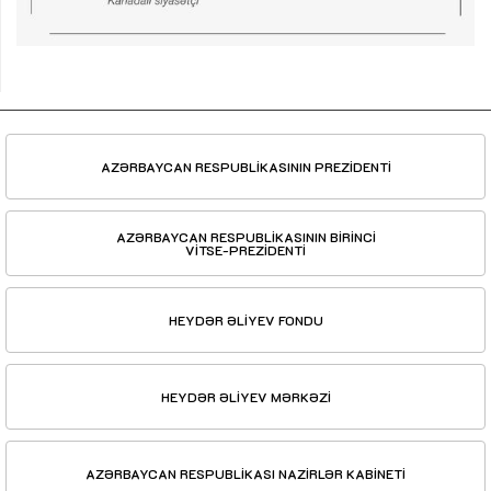
AZƏRBAYCAN RESPUBLİKASININ PREZİDENTİ
AZƏRBAYCAN RESPUBLİKASININ BİRİNCİ
VİTSE-PREZİDENTİ
HEYDƏR ƏLİYEV FONDU
HEYDƏR ƏLİYEV MƏRKƏZİ
AZƏRBAYCAN RESPUBLİKASI NAZİRLƏR KABİNETİ