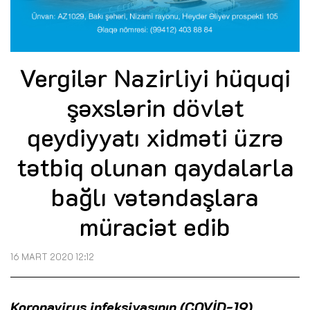
Vergilər Nazirliyi hüquqi
şəxslərin dövlət
qeydiyyatı xidməti üzrə
tətbiq olunan qaydalarla
bağlı vətəndaşlara
müraciət edib
16 MART 2020 12:12
Koronavirus infeksiyasının (COVİD-19)