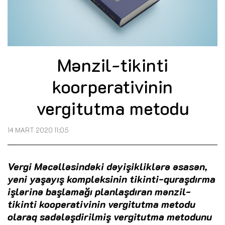
Mənzil-tikinti
koorperativinin
vergitutma metodu
14 MART 2020 11:05
Vergi Məcəlləsindəki dəyişikliklərə əsasən,
yeni yaşayış kompleksinin tikinti-quraşdırma
işlərinə başlamağı planlaşdıran mənzil-
tikinti kooperativinin vergitutma metodu
olaraq sadələşdirilmiş vergitutma metodunu