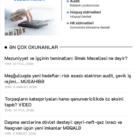
ƏN ÇOX OXUNANLAR
Məzuniyyət və işçinin təminatları: Əmək Məcəlləsi nə deyir?
11:54
31 İYUL, 2026
Məşğulluqda yeni hədəflər: risk əsaslı elektron audit, çevik iş
rejimi...
MÜSAHİBƏ
12:54
6 AVQUST, 2026
Torpaqların kateqoriyaları hansı qanunvericilikdə öz əksini
tapıb?
VİDEO
15:46
31 İYUL, 2026
Daşıma xərclərinə dövlət dəstəyi: qeyri-neft-qaz ixracı və
Naxçıvan üçün yeni imkanlar
MƏQALƏ
11:59
5 AVQUST, 2026