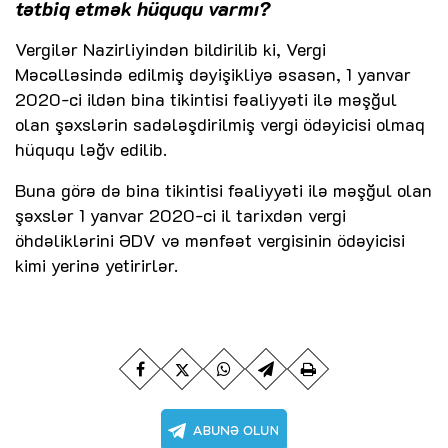
tətbiq etmək hüququ varmı?
Vergilər Nazirliyindən bildirilib ki, Vergi
Məcəlləsində edilmiş dəyişikliyə əsasən, 1 yanvar
2020-ci ildən bina tikintisi fəaliyyəti ilə məşğul
olan şəxslərin sadələşdirilmiş vergi ödəyicisi olmaq
hüququ ləğv edilib.
Buna görə də bina tikintisi fəaliyyəti ilə məşğul olan
şəxslər 1 yanvar 2020-ci il tarixdən vergi
öhdəliklərini ƏDV və mənfəət vergisinin ödəyicisi
kimi yerinə yetirirlər.