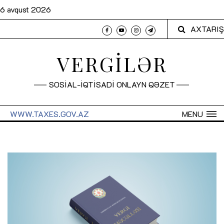
6 avqust 2026
AXTARIŞ
VERGİLƏR
SOSİAL-İQTİSADİ ONLAYN QƏZET
WWW.TAXES.GOV.AZ
MENU