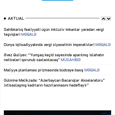
AKTUAL
Sahibkarlıq fəaliyyəti üçün inklüziv imkanlar yaradan vergi
“D
təşviqləri
MƏQALƏ
fə
lıq
Dünya iqtisadiyyatında vergi siyasətinin imperativləri
MƏQALƏ
Ni
mü
Əvəz Quliyev: “Yumşaq keçid sayəsində aparılmış islahatın
nəticələri qorunub saxlanılacaq”
MÜSAHİBƏ
Ay
ya
M
Maliyyə planlaması prizmasında büdcəyə baxış
MƏQALƏ
Az
Gülminə Məlikzadə: “Azərbaycan Bacarıqlar Akseleratoru”
ke
ixtisaslaşmış kadrların hazırlanmasını hədəfləyir”
Ay
su