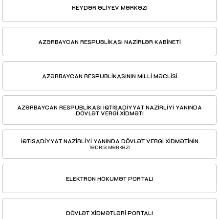
HEYDƏR ƏLİYEV MƏRKƏZİ
AZƏRBAYCAN RESPUBLİKASI NAZİRLƏR KABİNETİ
AZƏRBAYCAN RESPUBLİKASININ MİLLİ MƏCLİSİ
AZƏRBAYCAN RESPUBLİKASI İQTİSADİYYAT NAZİRLİYİ YANINDA
DÖVLƏT VERGİ XİDMƏTİ
İQTİSADİYYAT NAZİRLİYİ YANINDA DÖVLƏT VERGİ XİDMƏTİNİN
TƏDRİS MƏRKƏZİ
ELEKTRON HÖKUMƏT PORTALI
DÖVLƏT XİDMƏTLƏRİ PORTALI