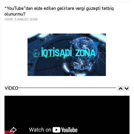
“YouTube”dan əldə edilən gəlirlərə vergi güzəşti tətbiq
olunurmu?
09:35
3 AVQUST, 2026
VIDEO