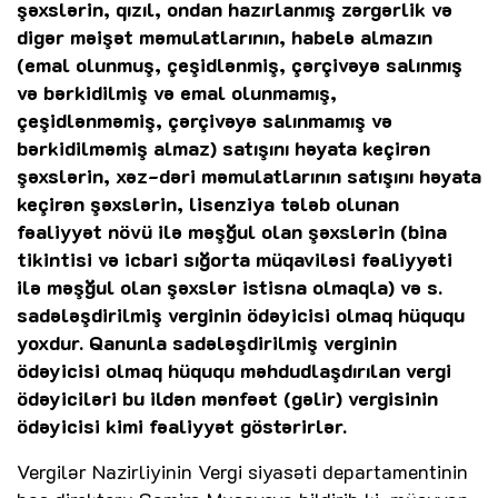
şəxslərin, qızıl, ondan hazırlanmış zərgərlik və
digər məişət məmulatlarının, habelə almazın
(emal olunmuş, çeşidlənmiş, çərçivəyə salınmış
və bərkidilmiş və emal olunmamış,
çeşidlənməmiş, çərçivəyə salınmamış və
bərkidilməmiş almaz) satışını həyata keçirən
şəxslərin, xəz-dəri məmulatlarının satışını həyata
keçirən şəxslərin, lisenziya tələb olunan
fəaliyyət növü ilə məşğul olan şəxslərin (bina
tikintisi və icbari sığorta müqaviləsi fəaliyyəti
ilə məşğul olan şəxslər istisna olmaqla) və s.
sadələşdirilmiş verginin ödəyicisi olmaq hüququ
yoxdur. Qanunla sadələşdirilmiş verginin
ödəyicisi olmaq hüququ məhdudlaşdırılan vergi
ödəyiciləri bu ildən mənfəət (gəlir) vergisinin
ödəyicisi kimi fəaliyyət göstərirlər.
Vergilər Nazirliyinin Vergi siyasəti departamentinin