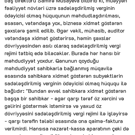
baş direktoru Samirə Musayeva bildirib ki, müəyyən
fəaliyyət növləri üzrə sadələşdirilmiş verginin
ödəyicisi olmaq hüququnun məhdudlaşdırılması,
əsasən, vətəndaşa yox, biznesə xidmət göstərən
şəxslərə şamil edilib. Əgər vəkil, mühasib, auditor
vətəndaşa xidmət göstərirsə, həmin şəxslər
dövriyyəsindən asılı olaraq sadələşdirilmiş vergi
rejimi tətbiq edə biləcəklər. Burada hər hansı bir
məhdudiyyət yoxdur. Qanunun qoyduğu
məhdudiyyət sahibkarla bağlanmış müqavilə
əsasında sahibkara xidmət göstərən subyektlərin
sadələşdirilmiş verginin ödəyicisi olmaq hüququ ilə
bağlıdır: "Bundan əvvəl sahibkara xidmət göstərən
başqa bir sahibkar - əgər qarşı tərəf öz xərcini və
gəlirini göstərmək istəmirsə və yaxud öz
dövriyyəsini sadələşdirilmiş vergi rejimi ilə işləyirsə
- qarşı tərəfin tələbi əsasında ona qaimə-faktura
verilmirdi. Hansısa nəzarət-kassa aparatının çeki də