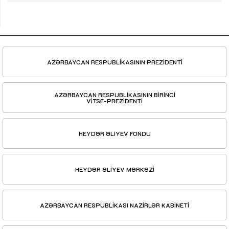
AZƏRBAYCAN RESPUBLİKASININ PREZİDENTİ
AZƏRBAYCAN RESPUBLİKASININ BİRİNCİ
VİTSE-PREZİDENTİ
HEYDƏR ƏLİYEV FONDU
HEYDƏR ƏLİYEV MƏRKƏZİ
AZƏRBAYCAN RESPUBLİKASI NAZİRLƏR KABİNETİ