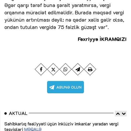
Əgər qarşı tərəf buna şərait yaratmırsa, vergi
orqanına müraciət edilməlidir. Burada məqsəd vergi
yükünün artırılması deyil: nə qədər xalis gəlir olsa,
ondan tutulan vergidə 75 faizlik güzəşt var".
Fəxriyyə İKRAMQIZI
AKTUAL
Sahibkarlıq fəaliyyəti üçün inklüziv imkanlar yaradan vergi
“D
təşviqləri
MƏQALƏ
fə