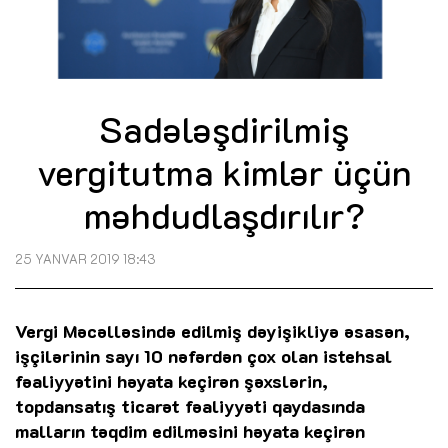
Sadələşdirilmiş
vergitutma kimlər üçün
məhdudlaşdırılır?
25 YANVAR 2019 18:43
Vergi Məcəlləsində edilmiş dəyişikliyə əsasən,
işçilərinin sayı 10 nəfərdən çox olan istehsal
fəaliyyətini həyata keçirən şəxslərin,
topdansatış ticarət fəaliyyəti qaydasında
malların təqdim edilməsini həyata keçirən