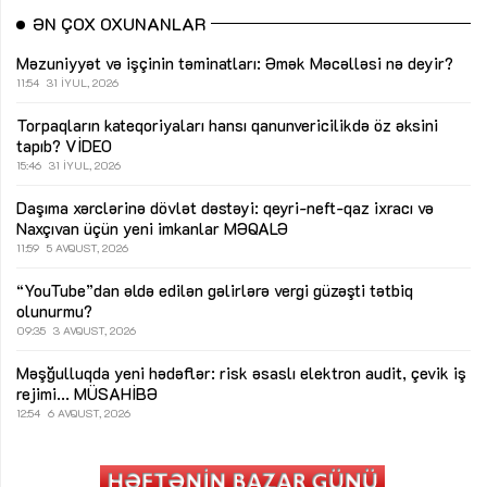
ƏN ÇOX OXUNANLAR
Məzuniyyət və işçinin təminatları: Əmək Məcəlləsi nə deyir?
11:54
31 İYUL, 2026
Torpaqların kateqoriyaları hansı qanunvericilikdə öz əksini
tapıb?
VİDEO
15:46
31 İYUL, 2026
Daşıma xərclərinə dövlət dəstəyi: qeyri-neft-qaz ixracı və
Naxçıvan üçün yeni imkanlar
MƏQALƏ
11:59
5 AVQUST, 2026
“YouTube”dan əldə edilən gəlirlərə vergi güzəşti tətbiq
olunurmu?
09:35
3 AVQUST, 2026
Məşğulluqda yeni hədəflər: risk əsaslı elektron audit, çevik iş
rejimi...
MÜSAHİBƏ
12:54
6 AVQUST, 2026