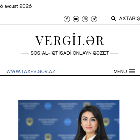
6 avqust 2026
AXTARIŞ
VERGİLƏR
SOSİAL-İQTİSADİ ONLAYN QƏZET
WWW.TAXES.GOV.AZ
MENU