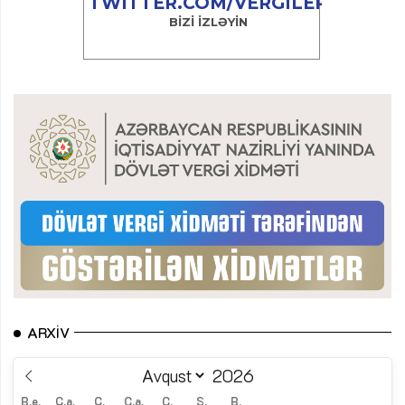
ARXIV
B.e.
Ç.a.
Ç.
C.a.
C.
Ş.
B.