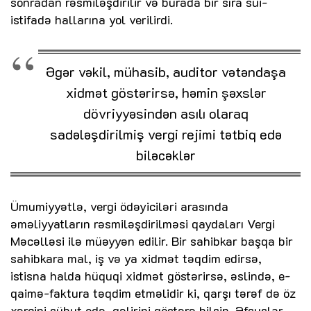
sonradan rəsmiləşdirilir və burada bir sıra sui-
istifadə hallarına yol verilirdi.
Əgər vəkil, mühasib, auditor vətəndaşa
xidmət göstərirsə, həmin şəxslər
dövriyyəsindən asılı olaraq
sadələşdirilmiş vergi rejimi tətbiq edə
biləcəklər
Ümumiyyətlə, vergi ödəyiciləri arasında
əməliyyatların rəsmiləşdirilməsi qaydaları Vergi
Məcəlləsi ilə müəyyən edilir. Bir sahibkar başqa bir
sahibkara mal, iş və ya xidmət təqdim edirsə,
istisna halda hüquqi xidmət göstərirsə, əslində, e-
qaimə-faktura təqdim etməlidir ki, qarşı tərəf də öz
xərcini sübut edə, gəlirini göstərə bilsin. Əfsuslar