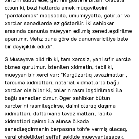
olsun ki, bəzi hallarda əmək müqaviləsini
"pərdələmək" məqsədilə, ümumiyyətlə, gəlirlər və
xərclər sənədlərdə az göstərilir. İki sahibkar
arasında qanunla müəyyən edilmiş sənədləşdirilmə
aparılmır. Məhz buna görə də qanunvericiliyə belə
bir dəyişiklik edildi".
S.Musayeva bildirib ki, tam xərcsiz, yəni sıfır xərclə
biznes qurulmur. İstənilən xidmətin, təbii ki,
müəyyən bir xərci var: "Kargüzarlıq ləvazimatları,
tərcümə xidmətləri, notarial xidmətlərlə bağlı
xərclər ola bilər ki, onların rəsmiləşdirilməsi ilə
bağlı sənədlər olmur. Əgər sahibkar bütün
xərclərini rəsmiləşdirsə, daimi olaraq daşıma
xidmətləri, dəftərxana ləvazimatları, rabitə
xidmətləri qaimə ilə alınsa ölkədə
sənədləşdirmənin bərpasına töhfə vermiş olacaq,
vergi öhdəlikləri şəffaf şəkildə müəyyənləşəcək.