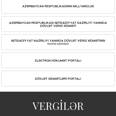
AZƏRBAYCAN RESPUBLİKASININ MİLLİ MƏCLİSİ
AZƏRBAYCAN RESPUBLİKASI İQTİSADİYYAT NAZİRLİYİ YANINDA
DÖVLƏT VERGİ XİDMƏTİ
İQTİSADİYYAT NAZİRLİYİ YANINDA DÖVLƏT VERGİ XİDMƏTİNİN
TƏDRİS MƏRKƏZİ
ELEKTRON HÖKUMƏT PORTALI
DÖVLƏT XİDMƏTLƏRİ PORTALI
VERGİLƏR