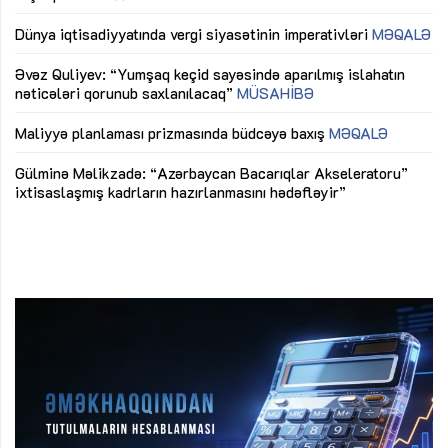
lıq
Dünya iqtisadiyyatında vergi siyasətinin imperativləri
MƏQALƏ
Ni
mü
Əvəz Quliyev: “Yumşaq keçid sayəsində aparılmış islahatın
nəticələri qorunub saxlanılacaq”
MÜSAHİBƏ
Ay
ya
M
Maliyyə planlaması prizmasında büdcəyə baxış
MƏQALƏ
Az
Gülminə Məlikzadə: “Azərbaycan Bacarıqlar Akseleratoru”
ke
ixtisaslaşmış kadrların hazırlanmasını hədəfləyir”
Ay
su