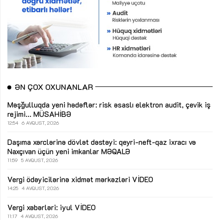
ƏN ÇOX OXUNANLAR
Məşğulluqda yeni hədəflər: risk əsaslı elektron audit, çevik iş
rejimi...
MÜSAHİBƏ
12:54
6 AVQUST, 2026
Daşıma xərclərinə dövlət dəstəyi: qeyri-neft-qaz ixracı və
Naxçıvan üçün yeni imkanlar
MƏQALƏ
11:59
5 AVQUST, 2026
Vergi ödəyicilərinə xidmət mərkəzləri
VİDEO
14:25
4 AVQUST, 2026
Vergi xəbərləri: iyul
VİDEO
11:17
4 AVQUST, 2026