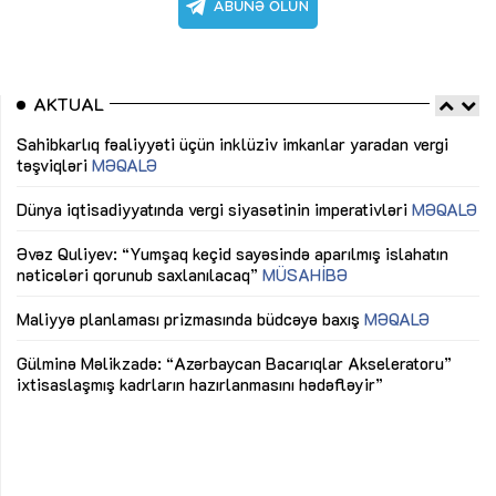
AKTUAL
Sahibkarlıq fəaliyyəti üçün inklüziv imkanlar yaradan vergi
“D
təşviqləri
MƏQALƏ
fə
lıq
Dünya iqtisadiyyatında vergi siyasətinin imperativləri
MƏQALƏ
Ni
mü
Əvəz Quliyev: “Yumşaq keçid sayəsində aparılmış islahatın
nəticələri qorunub saxlanılacaq”
MÜSAHİBƏ
Ay
ya
M
Maliyyə planlaması prizmasında büdcəyə baxış
MƏQALƏ
Az
Gülminə Məlikzadə: “Azərbaycan Bacarıqlar Akseleratoru”
ke
ixtisaslaşmış kadrların hazırlanmasını hədəfləyir”
Ay
su