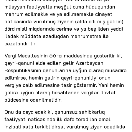
müəyyən fəaliyyətlə məşğul olma hüququndan
məhrum edilməklə və ya edilməməklə cinayət
nəticəsində vurulmuş ziyanın (əldə edilmiş gəlirin)
dörd misli miqdarında cərimə və ya beş ildən yeddi
ilədək müddətə azadlıqdan məhrumetmə ilə
cəzalandırılır.
Vergi Məcəlləsinin 66-cı maddəsində göstərilir ki,
qeyri-qanuni əldə edilən gəlir Azərbaycan
Respublikasının qanunlarına uyğun olaraq müsadirə
edilmirsə, həmin gəlirin qeyri-qanuniliyi onun
vergiyə cəlb edilməsinə təsir göstərmir. Yəni həmin
gəlirə uyğun olaraq hesablanan vergilər dövlət
büdcəsinə ödənilməlidir.
Onu da qeyd edək ki, qanunsuz sahibkarlıq
fəaliyyəti nəticəsində ilk dəfə törədilən əməl
inzibati xəta tərkiblidirsə, vurulmuş ziyan ödədikdə