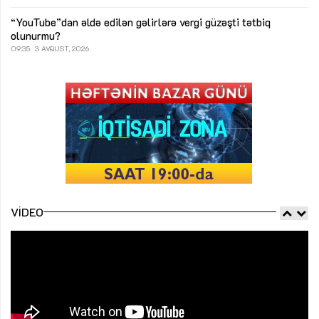
“YouTube”dan əldə edilən gəlirlərə vergi güzəşti tətbiq
olunurmu?
09:35
3 AVQUST, 2026
VIDEO