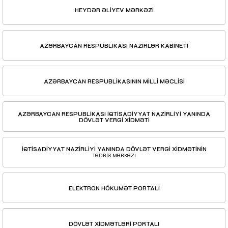
HEYDƏR ƏLİYEV MƏRKƏZİ
AZƏRBAYCAN RESPUBLİKASI NAZİRLƏR KABİNETİ
AZƏRBAYCAN RESPUBLİKASININ MİLLİ MƏCLİSİ
AZƏRBAYCAN RESPUBLİKASI İQTİSADİYYAT NAZİRLİYİ YANINDA
DÖVLƏT VERGİ XİDMƏTİ
İQTİSADİYYAT NAZİRLİYİ YANINDA DÖVLƏT VERGİ XİDMƏTİNİN
TƏDRİS MƏRKƏZİ
ELEKTRON HÖKUMƏT PORTALI
DÖVLƏT XİDMƏTLƏRİ PORTALI