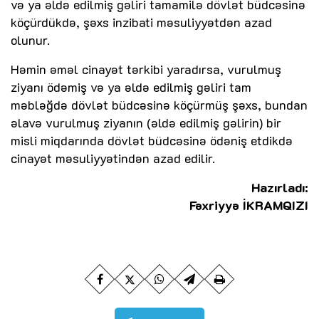
və ya əldə edilmiş gəliri tamamilə dövlət büdcəsinə
köçürdükdə, şəxs inzibati məsuliyyətdən azad
olunur.
Həmin əməl cinayət tərkibi yaradırsa, vurulmuş
ziyanı ödəmiş və ya əldə edilmiş gəliri tam
məbləğdə dövlət büdcəsinə köçürmüş şəxs, bundan
əlavə vurulmuş ziyanın (əldə edilmiş gəlirin) bir
misli miqdarında dövlət büdcəsinə ödəniş etdikdə
cinayət məsuliyyətindən azad edilir.
Hazırladı:
Fəxriyyə İKRAMQIZI