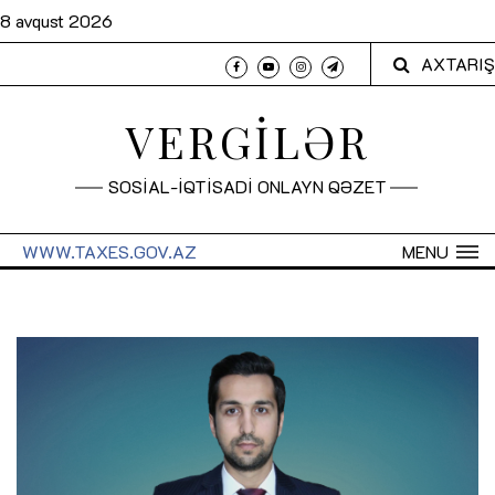
8 avqust 2026
AXTARIŞ
VERGİLƏR
SOSİAL-İQTİSADİ ONLAYN QƏZET
WWW.TAXES.GOV.AZ
MENU