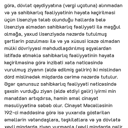
görə, dövlət qeydiyyatına (vergi uçotuna) alınmadan
və ya sahibkarlıq fəaliyyətinin həyata keçirilməsi
üçün lisenziya tələb olunduğu hallarda belə
lisenziya almadan sahibkarlıq fəaliyyəti ilə məşğul
olmağa, yaxud lisenziyada nəzərdə tutulmuş
şərtlərin pozulması ilə və ya xüsusi icazə olmadan
mülki dövriyyəsi məhdudlaşdırılmış əşyalardan
istifadə etməklə sahibkarlıq fəaliyyətinin həyata
keçirilməsinə görə inzibati xəta nəticəsində
vurulmuş ziyanın (əldə edilmiş gəlirin) iki mislindən
dörd mislinədək miqdarda cərimə nəzərdə tutulur.
Əgər qanunsuz sahibkarlıq fəaliyyəti nəticəsində
şəxsin vurduğu ziyan (əldə etdiyi gəlir) iyirmi min
manatdan artıqdırsa, həmin əməl cinayət
məsuliyyətinə səbəb olur. Cinayət Məcəlləsinin
192-ci maddəsinə görə isə yuxarıda göstərilən
əməllərin vətəndaşlara, təşkilatlara və ya dövlətə
xeyli miqdarda ziyan vurmaqla (xeyli miqdarda gəlir