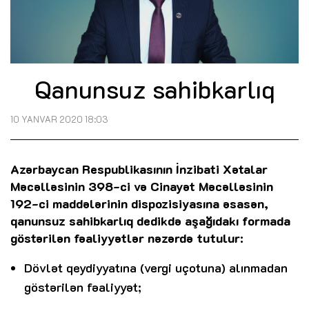
Qanunsuz sahibkarlıq
10 YANVAR 2020 18:03
Azərbaycan Respublikasının İnzibati Xətalar
Məcəlləsinin 398-ci və Cinayət Məcəlləsinin
192-ci maddələrinin dispozisiyasına əsasən,
qanunsuz sahibkarlıq dedikdə aşağıdakı formada
göstərilən fəaliyyətlər nəzərdə tutulur:
Dövlət qeydiyyatına (vergi uçotuna) alınmadan
göstərilən fəaliyyət;