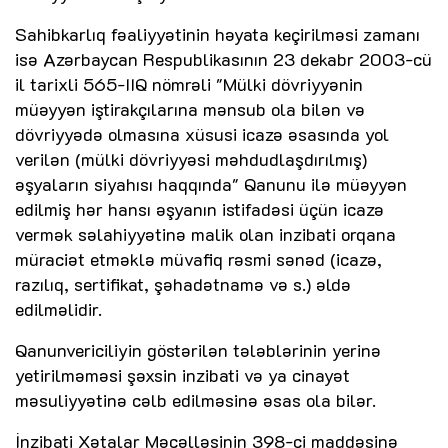
Sahibkarlıq fəaliyyətinin həyata keçirilməsi zamanı
isə Azərbaycan Respublikasının 23 dekabr 2003-cü
il tarixli 565-IIQ nömrəli "Mülki dövriyyənin
müəyyən iştirakçılarına mənsub ola bilən və
dövriyyədə olmasına xüsusi icazə əsasında yol
verilən (mülki dövriyyəsi məhdudlaşdırılmış)
əşyaların siyahısı haqqında" Qanunu ilə müəyyən
edilmiş hər hansı əşyanın istifadəsi üçün icazə
vermək səlahiyyətinə malik olan inzibati orqana
müraciət etməklə müvafiq rəsmi sənəd (icazə,
razılıq, sertifikat, şəhadətnamə və s.) əldə
edilməlidir.
Qanunvericiliyin göstərilən tələblərinin yerinə
yetirilməməsi şəxsin inzibati və ya cinayət
məsuliyyətinə cəlb edilməsinə əsas ola bilər.
İnzibati Xətalar Məcəlləsinin 398-ci maddəsinə