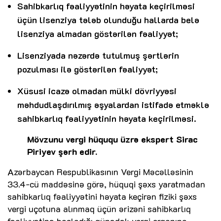
Sahibkarlıq fəaliyyətinin həyata keçirilməsi
üçün lisenziya tələb olunduğu hallarda belə
lisenziya almadan göstərilən fəaliyyət;
Lisenziyada nəzərdə tutulmuş şərtlərin
pozulması ilə göstərilən fəaliyyət;
Xüsusi icazə olmadan mülki dövriyyəsi
məhdudlaşdırılmış əşyalardan istifadə etməklə
sahibkarlıq fəaliyyətinin həyata keçirilməsi.
Mövzunu vergi hüququ üzrə ekspert Sirac
Piriyev şərh edir.
Azərbaycan Respublikasının Vergi Məcəlləsinin
33.4-cü maddəsinə görə, hüquqi şəxs yaratmadan
sahibkarlıq fəaliyyətini həyata keçirən fiziki şəxs
vergi uçotuna alınmaq üçün ərizəni sahibkarlıq