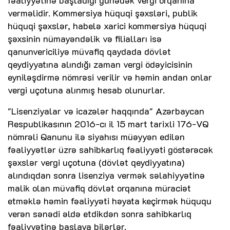
fəaliyyətinə başladığı günədək vergi orqanına
verməlidir. Kommersiya hüquqi şəxsləri, publik
hüquqi şəxslər, habelə xarici kommersiya hüquqi
şəxsinin nümayəndəlik və filialları isə
qanunvericiliyə müvafiq qaydada dövlət
qeydiyyatına alındığı zaman vergi ödəyicisinin
eyniləşdirmə nömrəsi verilir və həmin andan onlar
vergi uçotuna alınmış hesab olunurlar.
"Lisenziyalar və icazələr haqqında" Azərbaycan
Respublikasının 2016-cı il 15 mart tarixli 176-VQ
nömrəli Qanunu ilə siyahısı müəyyən edilən
fəaliyyətlər üzrə sahibkarlıq fəaliyyəti göstərəcək
şəxslər vergi uçotuna (dövlət qeydiyyatına)
alındıqdan sonra lisenziya vermək səlahiyyətinə
malik olan müvafiq dövlət orqanına müraciət
etməklə həmin fəaliyyəti həyata keçirmək hüququ
verən sənədi əldə etdikdən sonra sahibkarlıq
fəaliyyətinə başlaya bilərlər.