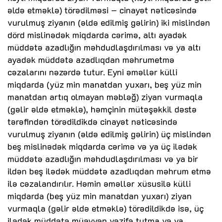
əldə etməklə) törədilməsi – cinayət nəticəsində
vurulmuş ziyanın (əldə edilmiş gəlirin) iki mislindən
dörd mislinədək miqdarda cərimə, altı ayadək
müddətə azadlığın məhdudlaşdırılması və ya altı
ayadək müddətə azadlıqdan məhrumetmə
cəzalarını nəzərdə tutur. Eyni əməllər külli
miqdarda (yüz min manatdan yuxarı, beş yüz min
manatdan artıq olmayan məbləğ) ziyan vurmaqla
(gəlir əldə etməklə), həmçinin mütəşəkkil dəstə
tərəfindən törədildikdə cinayət nəticəsində
vurulmuş ziyanın (əldə edilmiş gəlirin) üç mislindən
beş mislinədək miqdarda cərimə və ya üç ilədək
müddətə azadlığın məhdudlaşdırılması və ya bir
ildən beş ilədək müddətə azadlıqdan məhrum etmə
ilə cəzalandırılır. Həmin əməllər xüsusilə külli
miqdarda (beş yüz min manatdan yuxarı) ziyan
vurmaqla (gəlir əldə etməklə) törədildikdə isə, üç
ilədək müddətə müəyyən vəzifə tutma və ya