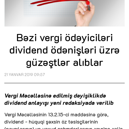
Bəzi vergi ödəyiciləri
dividend ödənişləri üzrə
güzəştlər alıblar
21 YANVAR 2019 09:57
Vergi Məcəlləsinə edilmiş dəyişiklikdə
dividend anlayışı yeni redaksiyada verilib
Vergi Məcəlləsinin 13.2.15-ci maddəsinə görə,
dividend - hüquqi şəxsin öz təsisçilərinin
(payçılarının) və yaxud səhmdarlarının xeyrinə xalis