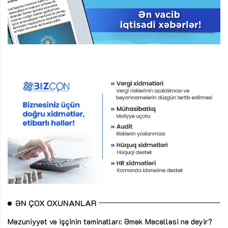
ƏN ÇOX OXUNANLAR
Məzuniyyət və işçinin təminatları: Əmək Məcəlləsi nə deyir?