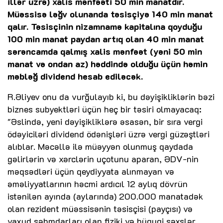
illər üzrə) xalis mənfəəti 50 min manatdır.
Müəssisə ləğv olunanda təsisçiyə 140 min manat
qalır. Təsisçinin nizamnamə kapitalına qoyduğu
100 min manat paydan artıq olan 40 min manat
sərəncamda qalmış xalis mənfəət (yəni 50 min
manat və ondan az) həddində olduğu üçün həmin
məbləğ dividend hesab ediləcək.
R.Əliyev onu da vurğulayıb ki, bu dəyişikliklərin bəzi
biznes subyektləri üçün heç bir təsiri olmayacaq:
"Əslində, yeni dəyişikliklərə əsasən, bir sıra vergi
ödəyiciləri dividend ödənişləri üzrə vergi güzəştləri
alıblar. Məcəllə ilə müəyyən olunmuş qaydada
gəlirlərin və xərclərin uçotunu aparan, ƏDV-nin
məqsədləri üçün qeydiyyata alınmayan və
əməliyyatlarının həcmi ardıcıl 12 aylıq dövrün
istənilən ayında (aylarında) 200.000 manatadək
olan rezident müəssisənin təsisçisi (payçısı) və
yaxud səhmdarları olan fiziki və hüquqi şəxslər