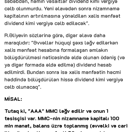
səbəbdən, həmin vəsaitlər dividend kimi vergiyə
cəlb olunmurdu. Yeni əlavədən sonra nizamnamə
kapitalının artırılmasına yönəldilən xalis mənfəət
dividend kimi vergiyə cəlb ediləcək".
R.Əliyevin sözlərinə görə, digər əlavə daha
maraqlıdır: "Əvvəllər hüquqi şəxs ləğv edilərkən
xalis mənfəət hesabına formalaşan əmlakın
bölüşdürülməsi nəticəsində əldə olunan ödəniş (və
ya digər formada əldə edilmə) dividend hesab
edilmirdi. Bundan sonra isə xalis mənfəətin həcmi
həddində bölüşdürülən hissə dividend kimi vergiyə
cəlb olunacaq".
MİSAL:
Tutaq ki, "AAA" MMC ləğv edilir və onun 1
təsisçisi var. MMC-nin nizamnamə kapitalı 100
min manat, balans üzrə toplanmış (əvvəlki və cari