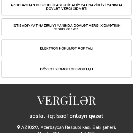
AZƏRBAYCAN RESPUBLİKASI İQTİSADİYYAT NAZİRLİYİ YANINDA
DÖVLƏT VERGİ XİDMƏTİ
İQTİSADİYYAT NAZİRLİYİ YANINDA DÖVLƏT VERGİ XİDMƏTİNİN
TƏDRİS MƏRKƏZİ
ELEKTRON HÖKUMƏT PORTALI
DÖVLƏT XİDMƏTLƏRİ PORTALI
VERGİLƏR
sosial-iqtisadi onlayn qəzet
AZ1029, Azərbaycan Respublikası, Bakı şəhəri,