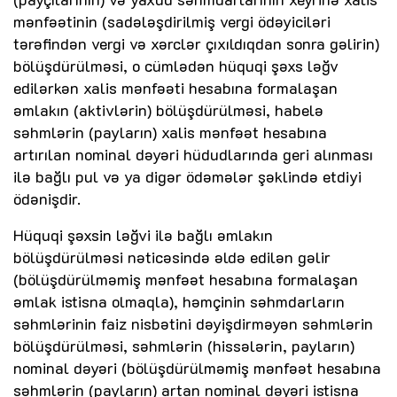
mənfəətinin (sadələşdirilmiş vergi ödəyiciləri
tərəfindən vergi və xərclər çıxıldıqdan sonra gəlirin)
bölüşdürülməsi, o cümlədən hüquqi şəxs ləğv
edilərkən xalis mənfəəti hesabına formalaşan
əmlakın (aktivlərin) bölüşdürülməsi, habelə
səhmlərin (payların) xalis mənfəət hesabına
artırılan nominal dəyəri hüdudlarında geri alınması
ilə bağlı pul və ya digər ödəmələr şəklində etdiyi
ödənişdir.
Hüquqi şəxsin ləğvi ilə bağlı əmlakın
bölüşdürülməsi nəticəsində əldə edilən gəlir
(bölüşdürülməmiş mənfəət hesabına formalaşan
əmlak istisna olmaqla), həmçinin səhmdarların
səhmlərinin faiz nisbətini dəyişdirməyən səhmlərin
bölüşdürülməsi, səhmlərin (hissələrin, payların)
nominal dəyəri (bölüşdürülməmiş mənfəət hesabına
səhmlərin (payların) artan nominal dəyəri istisna