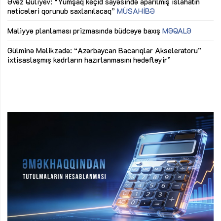
Əvəz Quliyev: “Yumşaq keçid sayəsində aparılmış islahatın
nəticələri qorunub saxlanılacaq”
MÜSAHİBƏ
Ay
ya
M
Maliyyə planlaması prizmasında büdcəyə baxış
MƏQALƏ
Az
Gülminə Məlikzadə: “Azərbaycan Bacarıqlar Akseleratoru”
ke
ixtisaslaşmış kadrların hazırlanmasını hədəfləyir”
Ay
su