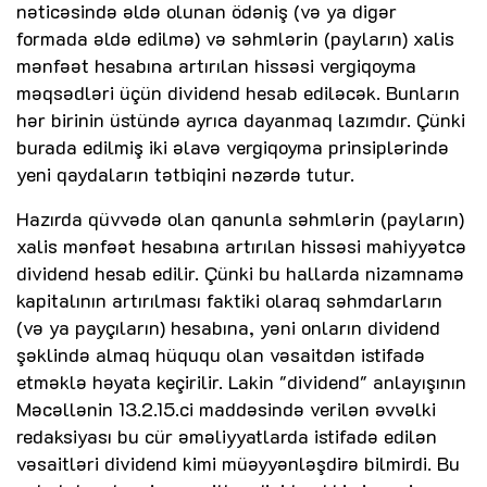
nəticəsində əldə olunan ödəniş (və ya digər
formada əldə edilmə) və səhmlərin (payların) xalis
mənfəət hesabına artırılan hissəsi vergiqoyma
məqsədləri üçün dividend hesab ediləcək. Bunların
hər birinin üstündə ayrıca dayanmaq lazımdır. Çünki
burada edilmiş iki əlavə vergiqoyma prinsiplərində
yeni qaydaların tətbiqini nəzərdə tutur.
Hazırda qüvvədə olan qanunla səhmlərin (payların)
xalis mənfəət hesabına artırılan hissəsi mahiyyətcə
dividend hesab edilir. Çünki bu hallarda nizamnamə
kapitalının artırılması faktiki olaraq səhmdarların
(və ya payçıların) hesabına, yəni onların dividend
şəklində almaq hüququ olan vəsaitdən istifadə
etməklə həyata keçirilir. Lakin "dividend" anlayışının
Məcəllənin 13.2.15.ci maddəsində verilən əvvəlki
redaksiyası bu cür əməliyyatlarda istifadə edilən
vəsaitləri dividend kimi müəyyənləşdirə bilmirdi. Bu