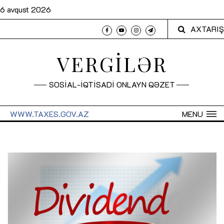
6 avqust 2026
AXTARIŞ
VERGİLƏR
SOSİAL-İQTİSADİ ONLAYN QƏZET
WWW.TAXES.GOV.AZ
MENU