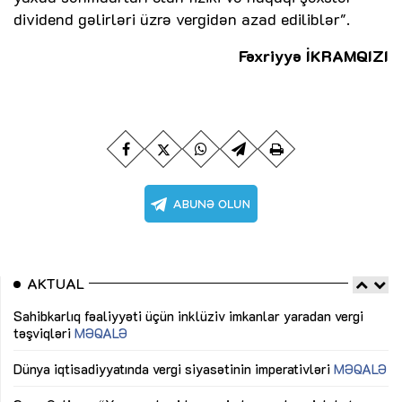
dividend gəlirləri üzrə vergidən azad ediliblər".
Fəxriyyə İKRAMQIZI
AKTUAL
Sahibkarlıq fəaliyyəti üçün inklüziv imkanlar yaradan vergi
“D
təşviqləri
MƏQALƏ
fə
lıq
Dünya iqtisadiyyatında vergi siyasətinin imperativləri
MƏQALƏ
Ni
mü