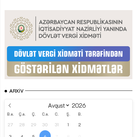
ARXIV
B.e.
Ç.a.
Ç.
C.a.
C.
Ş.
B.
27
28
29
30
31
1
2
3
4
5
6
7
8
9