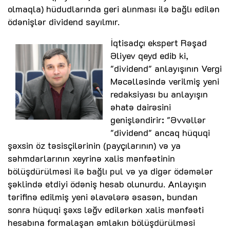
olmaqla) hüdudlarında geri alınması ilə bağlı edilən
ödənişlər dividend sayılmır.
İqtisadçı ekspert Rəşad
Əliyev qeyd edib ki,
"dividend" anlayışının Vergi
Məcəlləsində verilmiş yeni
redaksiyası bu anlayışın
əhatə dairəsini
genişləndirir: "Əvvəllər
"dividend" ancaq hüquqi
şəxsin öz təsisçilərinin (payçılarının) və ya
səhmdarlarının xeyrinə xalis mənfəətinin
bölüşdürülməsi ilə bağlı pul və ya digər ödəmələr
şəklində etdiyi ödəniş hesab olunurdu. Anlayışın
tərifinə edilmiş yeni əlavələrə əsasən, bundan
sonra hüquqi şəxs ləğv edilərkən xalis mənfəəti
hesabına formalaşan əmlakın bölüşdürülməsi