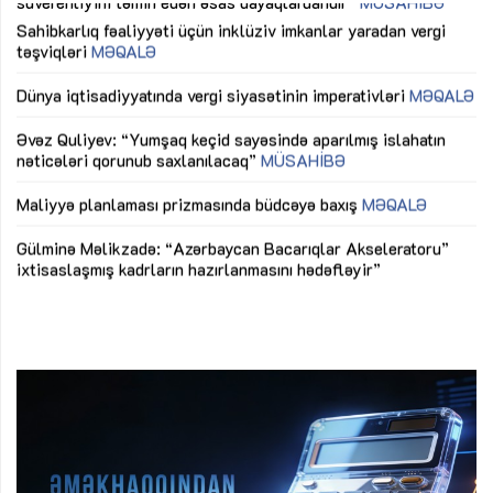
Sahibkarlıq fəaliyyəti üçün inklüziv imkanlar yaradan vergi
“D
təşviqləri
MƏQALƏ
fə
lıq
Dünya iqtisadiyyatında vergi siyasətinin imperativləri
MƏQALƏ
Ni
mü
Əvəz Quliyev: “Yumşaq keçid sayəsində aparılmış islahatın
nəticələri qorunub saxlanılacaq”
MÜSAHİBƏ
Ay
ya
M
Maliyyə planlaması prizmasında büdcəyə baxış
MƏQALƏ
Az
Gülminə Məlikzadə: “Azərbaycan Bacarıqlar Akseleratoru”
ke
ixtisaslaşmış kadrların hazırlanmasını hədəfləyir”
Ay
su