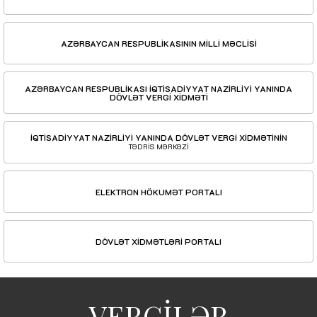
AZƏRBAYCAN RESPUBLİKASININ MİLLİ MƏCLİSİ
AZƏRBAYCAN RESPUBLİKASI İQTİSADİYYAT NAZİRLİYİ YANINDA
DÖVLƏT VERGİ XİDMƏTİ
İQTİSADİYYAT NAZİRLİYİ YANINDA DÖVLƏT VERGİ XİDMƏTİNİN
TƏDRİS MƏRKƏZİ
ELEKTRON HÖKUMƏT PORTALI
DÖVLƏT XİDMƏTLƏRİ PORTALI
VERGİLƏR