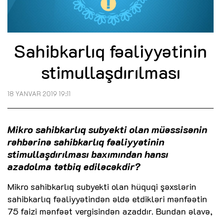
Sahibkarlıq fəaliyyətinin
stimullaşdırılması
18 YANVAR 2019 19:11
Mikro sahibkarlıq subyekti olan müəssisənin
rəhbərinə sahibkarlıq fəaliyyətinin
stimullaşdırılması baxımından hansı
azadolma tətbiq ediləcəkdir?
Mikro sahibkarlıq subyekti olan hüquqi şəxslərin
sahibkarlıq fəaliyyətindən əldə etdikləri mənfəətin
75 faizi mənfəət vergisindən azaddır. Bundan əlavə,