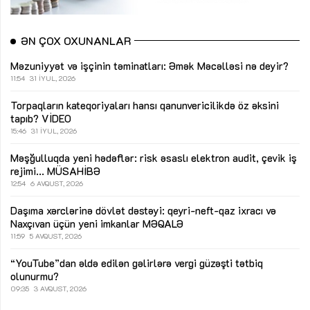
ƏN ÇOX OXUNANLAR
Məzuniyyət və işçinin təminatları: Əmək Məcəlləsi nə deyir?
11:54
31 İYUL, 2026
Torpaqların kateqoriyaları hansı qanunvericilikdə öz əksini
tapıb?
VİDEO
15:46
31 İYUL, 2026
Məşğulluqda yeni hədəflər: risk əsaslı elektron audit, çevik iş
rejimi...
MÜSAHİBƏ
12:54
6 AVQUST, 2026
Daşıma xərclərinə dövlət dəstəyi: qeyri-neft-qaz ixracı və
Naxçıvan üçün yeni imkanlar
MƏQALƏ
11:59
5 AVQUST, 2026
“YouTube”dan əldə edilən gəlirlərə vergi güzəşti tətbiq
olunurmu?
09:35
3 AVQUST, 2026