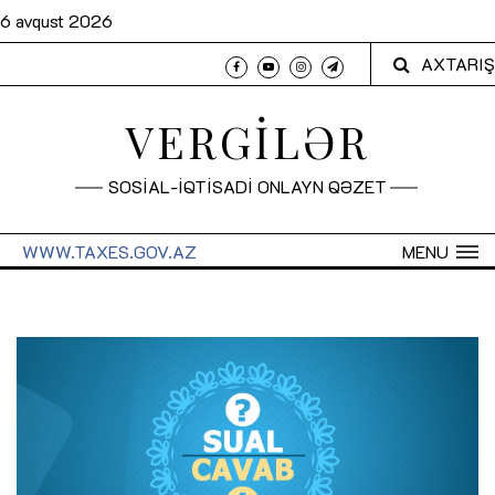
6 avqust 2026
AXTARIŞ
VERGİLƏR
SOSİAL-İQTİSADİ ONLAYN QƏZET
WWW.TAXES.GOV.AZ
MENU