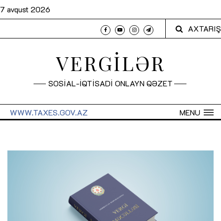
7 avqust 2026
AXTARIŞ
VERGİLƏR
SOSİAL-İQTİSADİ ONLAYN QƏZET
WWW.TAXES.GOV.AZ
MENU