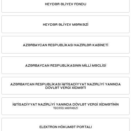
HEYDƏR ƏLİYEV FONDU
HEYDƏR ƏLİYEV MƏRKƏZİ
AZƏRBAYCAN RESPUBLİKASI NAZİRLƏR KABİNETİ
AZƏRBAYCAN RESPUBLİKASININ MİLLİ MƏCLİSİ
AZƏRBAYCAN RESPUBLİKASI İQTİSADİYYAT NAZİRLİYİ YANINDA
DÖVLƏT VERGİ XİDMƏTİ
İQTİSADİYYAT NAZİRLİYİ YANINDA DÖVLƏT VERGİ XİDMƏTİNİN
TƏDRİS MƏRKƏZİ
ELEKTRON HÖKUMƏT PORTALI