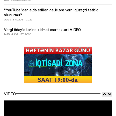
“YouTube”dan əldə edilən gəlirlərə vergi güzəşti tətbiq
olunurmu?
09:35
3 AVQUST, 2026
Vergi ödəyicilərinə xidmət mərkəzləri
VİDEO
14:25
4 AVQUST, 2026
VIDEO