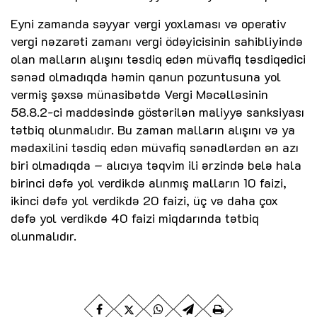
Eyni zamanda səyyar vergi yoxlaması və operativ
vergi nəzarəti zamanı vergi ödəyicisinin sahibliyində
olan malların alışını təsdiq edən müvafiq təsdiqedici
sənəd olmadıqda həmin qanun pozuntusuna yol
vermiş şəxsə münasibətdə Vergi Məcəlləsinin
58.8.2-ci maddəsində göstərilən maliyyə sanksiyası
tətbiq olunmalıdır. Bu zaman malların alışını və ya
mədaxilini təsdiq edən müvafiq sənədlərdən ən azı
biri olmadıqda – alıcıya təqvim ili ərzində belə hala
birinci dəfə yol verdikdə alınmış malların 10 faizi,
ikinci dəfə yol verdikdə 20 faizi, üç və daha çox
dəfə yol verdikdə 40 faizi miqdarında tətbiq
olunmalıdır.