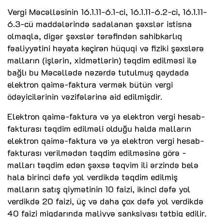
Vergi Məcəlləsinin 16.1.11-6.1-ci, 16.1.11-6.2-ci, 16.1.11-
6.3-cü maddələrində sadalanan şəxslər istisna
olmaqla, digər şəxslər tərəfindən sahibkarlıq
fəaliyyətini həyata keçirən hüquqi və fiziki şəxslərə
malların (işlərin, xidmətlərin) təqdim edilməsi ilə
bağlı bu Məcəllədə nəzərdə tutulmuş qaydada
elektron qaimə-faktura vermək bütün vergi
ödəyicilərinin vəzifələrinə aid edilmişdir.
Elektron qaimə-faktura və ya elektron vergi hesab-
fakturası təqdim edilməli olduğu halda malların
elektron qaimə-faktura və ya elektron vergi hesab-
fakturası verilmədən təqdim edilməsinə görə -
malları təqdim edən şəxsə təqvim ili ərzində belə
hala birinci dəfə yol verdikdə təqdim edilmiş
malların satış qiymətinin 10 faizi, ikinci dəfə yol
verdikdə 20 faizi, üç və daha çox dəfə yol verdikdə
40 faizi miqdarında maliyyə sanksiyası tətbiq edilir.