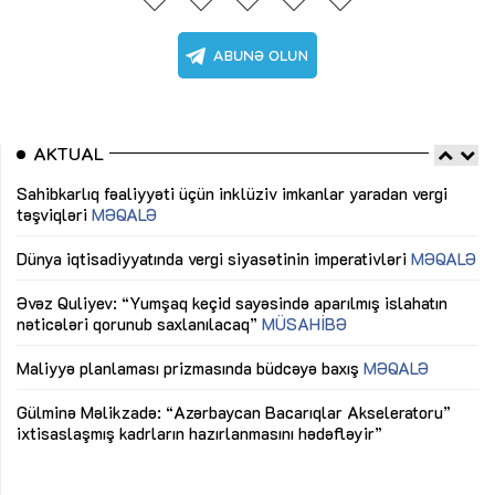
AKTUAL
Sahibkarlıq fəaliyyəti üçün inklüziv imkanlar yaradan vergi
“D
təşviqləri
MƏQALƏ
fə
lıq
Dünya iqtisadiyyatında vergi siyasətinin imperativləri
MƏQALƏ
Ni
mü
Əvəz Quliyev: “Yumşaq keçid sayəsində aparılmış islahatın
nəticələri qorunub saxlanılacaq”
MÜSAHİBƏ
Ay
ya
M
Maliyyə planlaması prizmasında büdcəyə baxış
MƏQALƏ
Az
Gülminə Məlikzadə: “Azərbaycan Bacarıqlar Akseleratoru”
ke
ixtisaslaşmış kadrların hazırlanmasını hədəfləyir”
Ay