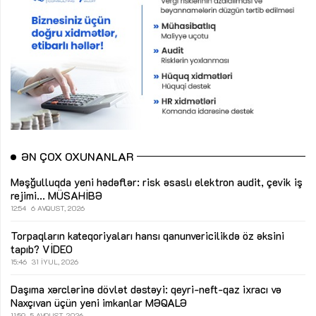
ƏN ÇOX OXUNANLAR
Məşğulluqda yeni hədəflər: risk əsaslı elektron audit, çevik iş
rejimi...
MÜSAHİBƏ
12:54
6 AVQUST, 2026
Torpaqların kateqoriyaları hansı qanunvericilikdə öz əksini
tapıb?
VİDEO
15:46
31 İYUL, 2026
Daşıma xərclərinə dövlət dəstəyi: qeyri-neft-qaz ixracı və
Naxçıvan üçün yeni imkanlar
MƏQALƏ
11:59
5 AVQUST, 2026