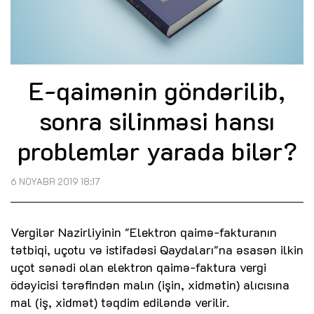
E-qaimənin göndərilib,
sonra silinməsi hansı
problemlər yarada bilər?
6 NOYABR 2019 18:17
Vergilər Nazirliyinin "Elektron qaimə-fakturanın
tətbiqi, uçotu və istifadəsi Qaydaları"na əsasən ilkin
uçot sənədi olan elektron qaimə-faktura vergi
ödəyicisi tərəfindən malın (işin, xidmətin) alıcısına
mal (iş, xidmət) təqdim ediləndə verilir.