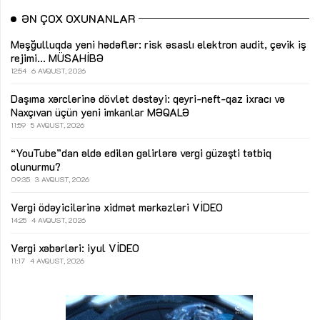
ƏN ÇOX OXUNANLAR
Məşğulluqda yeni hədəflər: risk əsaslı elektron audit, çevik iş
rejimi...
MÜSAHİBƏ
12:54
6 AVQUST, 2026
Daşıma xərclərinə dövlət dəstəyi: qeyri-neft-qaz ixracı və
Naxçıvan üçün yeni imkanlar
MƏQALƏ
11:59
5 AVQUST, 2026
“YouTube”dan əldə edilən gəlirlərə vergi güzəşti tətbiq
olunurmu?
09:35
3 AVQUST, 2026
Vergi ödəyicilərinə xidmət mərkəzləri
VİDEO
14:25
4 AVQUST, 2026
Vergi xəbərləri: iyul
VİDEO
11:17
4 AVQUST, 2026