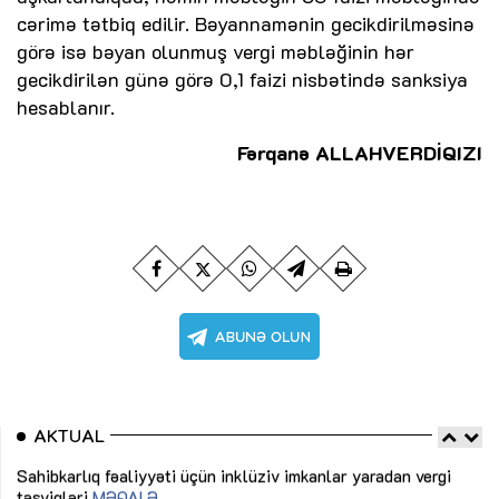
cərimə tətbiq edilir. Bəyannamənin gecikdirilməsinə
görə isə bəyan olunmuş vergi məbləğinin hər
gecikdirilən günə görə 0,1 faizi nisbətində sanksiya
hesablanır.
Fərqanə ALLAHVERDİQIZI
AKTUAL
Sahibkarlıq fəaliyyəti üçün inklüziv imkanlar yaradan vergi
“D
təşviqləri
MƏQALƏ
fə