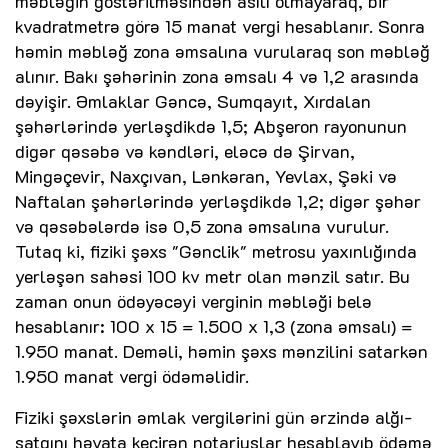
məbləğin göstərilməsindən asılı olmayaraq, bir
kvadratmetrə görə 15 manat vergi hesablanır. Sonra
həmin məbləğ zona əmsalına vurularaq son məbləğ
alınır. Bakı şəhərinin zona əmsalı 4 və 1,2 arasında
dəyişir. Əmlaklar Gəncə, Sumqayıt, Xırdalan
şəhərlərində yerləşdikdə 1,5; Abşeron rayonunun
digər qəsəbə və kəndləri, eləcə də Şirvan,
Mingəçevir, Naxçıvan, Lənkəran, Yevlax, Şəki və
Naftalan şəhərlərində yerləşdikdə 1,2; digər şəhər
və qəsəbələrdə isə 0,5 zona əmsalına vurulur.
Tutaq ki, fiziki şəxs "Gənclik" metrosu yaxınlığında
yerləşən sahəsi 100 kv metr olan mənzil satır. Bu
zaman onun ödəyəcəyi verginin məbləği belə
hesablanır: 100 x 15 = 1.500 x 1,3 (zona əmsalı) =
1.950 manat. Deməli, həmin şəxs mənzilini satarkən
1.950 manat vergi ödəməlidir.
Fiziki şəxslərin əmlak vergilərini gün ərzində alğı-
satqını həyata keçirən notariuslar hesablayıb ödəmə