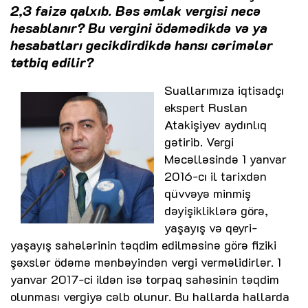
2,3 faizə qalxıb. Bəs əmlak vergisi necə
hesablanır? Bu vergini ödəmədikdə və ya
hesabatları gecikdirdikdə hansı cərimələr
tətbiq edilir?
Suallarımıza iqtisadçı
ekspert Ruslan
Atakişiyev aydınlıq
gətirib. Vergi
Məcəlləsində 1 yanvar
2016-cı il tarixdən
qüvvəyə minmiş
dəyişikliklərə görə,
yaşayış və qeyri-
yaşayış sahələrinin təqdim edilməsinə görə fiziki
şəxslər ödəmə mənbəyindən vergi verməlidirlər. 1
yanvar 2017-ci ildən isə torpaq sahəsinin təqdim
olunması vergiyə cəlb olunur. Bu hallarda hallarda