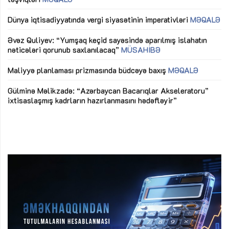
lıq
Dünya iqtisadiyyatında vergi siyasətinin imperativləri
MƏQALƏ
Ni
mü
Əvəz Quliyev: “Yumşaq keçid sayəsində aparılmış islahatın
nəticələri qorunub saxlanılacaq”
MÜSAHİBƏ
Ay
ya
M
Maliyyə planlaması prizmasında büdcəyə baxış
MƏQALƏ
Az
Gülminə Məlikzadə: “Azərbaycan Bacarıqlar Akseleratoru”
ke
ixtisaslaşmış kadrların hazırlanmasını hədəfləyir”
Ay
su