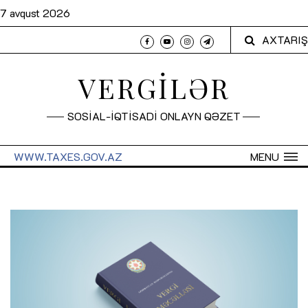
7 avqust 2026
AXTARIŞ
VERGİLƏR
SOSİAL-İQTİSADİ ONLAYN QƏZET
WWW.TAXES.GOV.AZ
MENU