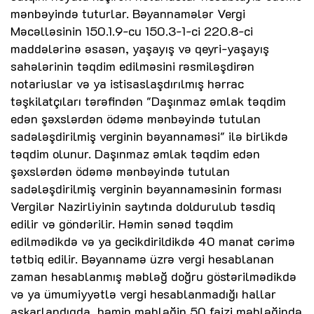
mənbəyində tuturlar. Bəyannamələr Vergi
Məcəlləsinin 150.1.9-cu 150.3-1-ci 220.8-ci
maddələrinə əsasən, yaşayış və qeyri-yaşayış
sahələrinin təqdim edilməsini rəsmiləşdirən
notariuslar və ya istisaslaşdırılmış hərrac
təşkilatçıları tərəfindən "Daşınmaz əmlak təqdim
edən şəxslərdən ödəmə mənbəyində tutulan
sadələşdirilmiş verginin bəyannaməsi" ilə birlikdə
təqdim olunur. Daşınmaz əmlak təqdim edən
şəxslərdən ödəmə mənbəyində tutulan
sadələşdirilmiş verginin bəyannaməsinin forması
Vergilər Nazirliyinin saytında doldurulub təsdiq
edilir və göndərilir. Həmin sənəd təqdim
edilmədikdə və ya gecikdirildikdə 40 manat cərimə
tətbiq edilir. Bəyannamə üzrə vergi hesablanan
zaman hesablanmış məbləğ doğru göstərilmədikdə
və ya ümumiyyətlə vergi hesablanmadığı hallar
aşkarlandıqda, həmin məbləğin 50 faizi məbləğində