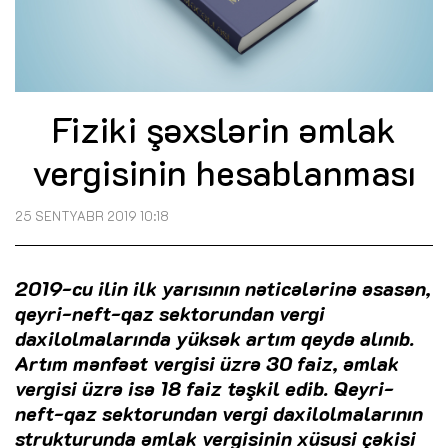
Fiziki şəxslərin əmlak
vergisinin hesablanması
25 SENTYABR 2019 10:18
2019-cu ilin ilk yarısının nəticələrinə əsasən,
qeyri-neft-qaz sektorundan vergi
daxilolmalarında yüksək artım qeydə alınıb.
Artım mənfəət vergisi üzrə 30 faiz, əmlak
vergisi üzrə isə 18 faiz təşkil edib. Qeyri-
neft-qaz sektorundan vergi daxilolmalarının
strukturunda əmlak vergisinin xüsusi çəkisi