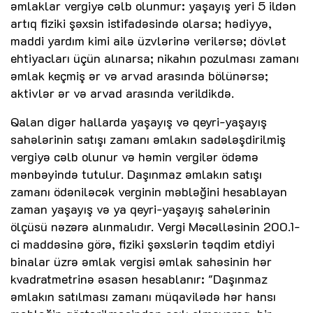
əmlaklar vergiyə cəlb olunmur: yaşayış yeri 5 ildən
artıq fiziki şəxsin istifadəsində olarsa; hədiyyə,
maddi yardım kimi ailə üzvlərinə verilərsə; dövlət
ehtiyacları üçün alınarsa; nikahın pozulması zamanı
əmlak keçmiş ər və arvad arasında bölünərsə;
aktivlər ər və arvad arasında verildikdə.
Qalan digər hallarda yaşayış və qeyri-yaşayış
sahələrinin satışı zamanı əmlakın sadələşdirilmiş
vergiyə cəlb olunur və həmin vergilər ödəmə
mənbəyində tutulur. Daşınmaz əmlakın satışı
zamanı ödəniləcək verginin məbləğini hesablayan
zaman yaşayış və ya qeyri-yaşayış sahələrinin
ölçüsü nəzərə alınmalıdır. Vergi Məcəlləsinin 200.1-
ci maddəsinə görə, fiziki şəxslərin təqdim etdiyi
binalar üzrə əmlak vergisi əmlak sahəsinin hər
kvadratmetrinə əsasən hesablanır: "Daşınmaz
əmlakın satılması zamanı müqavilədə hər hansı