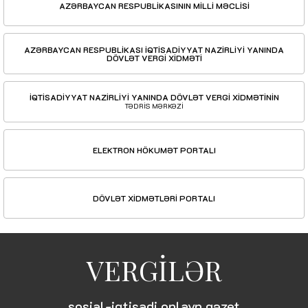
AZƏRBAYCAN RESPUBLİKASININ MİLLİ MƏCLİSİ
AZƏRBAYCAN RESPUBLİKASI İQTİSADİYYAT NAZİRLİYİ YANINDA
DÖVLƏT VERGİ XİDMƏTİ
İQTİSADİYYAT NAZİRLİYİ YANINDA DÖVLƏT VERGİ XİDMƏTİNİN
TƏDRİS MƏRKƏZİ
ELEKTRON HÖKUMƏT PORTALI
DÖVLƏT XİDMƏTLƏRİ PORTALI
VERGİLƏR
sosial-iqtisadi onlayn qəzet