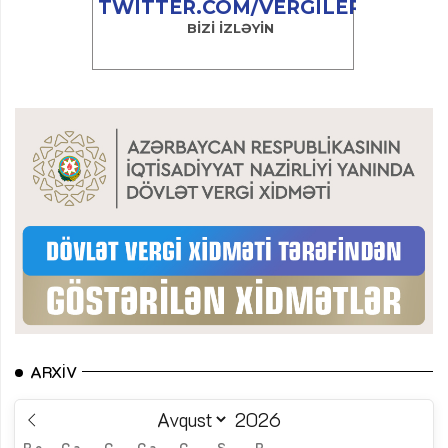
ARXIV
B.e.
Ç.a.
Ç.
C.a.
C.
Ş.
B.