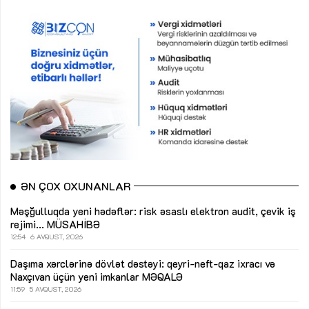
ƏN ÇOX OXUNANLAR
Məşğulluqda yeni hədəflər: risk əsaslı elektron audit, çevik iş
rejimi...
MÜSAHİBƏ
12:54
6 AVQUST, 2026
Daşıma xərclərinə dövlət dəstəyi: qeyri-neft-qaz ixracı və
Naxçıvan üçün yeni imkanlar
MƏQALƏ
11:59
5 AVQUST, 2026