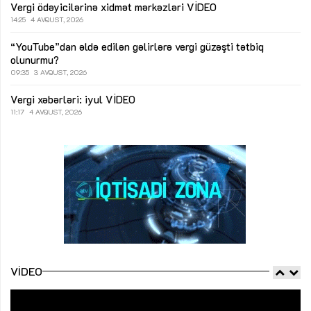
Vergi ödəyicilərinə xidmət mərkəzləri
VİDEO
14:25
4 AVQUST, 2026
“YouTube”dan əldə edilən gəlirlərə vergi güzəşti tətbiq
olunurmu?
09:35
3 AVQUST, 2026
Vergi xəbərləri: iyul
VİDEO
11:17
4 AVQUST, 2026
VIDEO