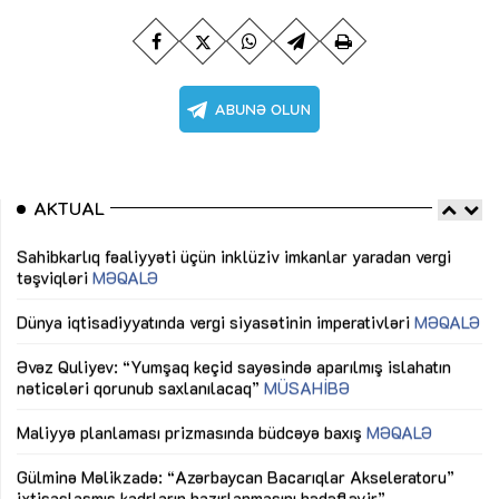
AKTUAL
Sahibkarlıq fəaliyyəti üçün inklüziv imkanlar yaradan vergi
“D
təşviqləri
MƏQALƏ
fə
lıq
Dünya iqtisadiyyatında vergi siyasətinin imperativləri
MƏQALƏ
Ni
mü
Əvəz Quliyev: “Yumşaq keçid sayəsində aparılmış islahatın
nəticələri qorunub saxlanılacaq”
MÜSAHİBƏ
Ay
ya
M
Maliyyə planlaması prizmasında büdcəyə baxış
MƏQALƏ
Az
Gülminə Məlikzadə: “Azərbaycan Bacarıqlar Akseleratoru”
ke
ixtisaslaşmış kadrların hazırlanmasını hədəfləyir”