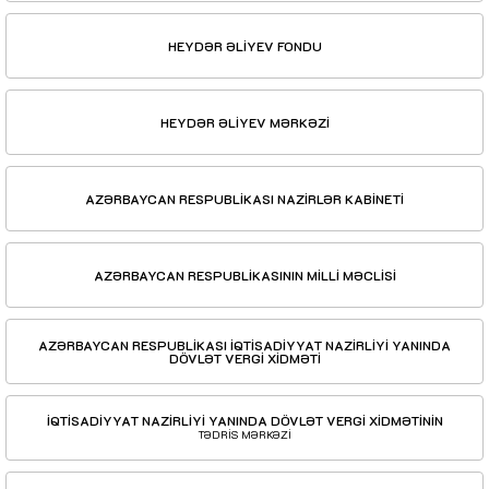
HEYDƏR ƏLİYEV FONDU
HEYDƏR ƏLİYEV MƏRKƏZİ
AZƏRBAYCAN RESPUBLİKASI NAZİRLƏR KABİNETİ
AZƏRBAYCAN RESPUBLİKASININ MİLLİ MƏCLİSİ
AZƏRBAYCAN RESPUBLİKASI İQTİSADİYYAT NAZİRLİYİ YANINDA
DÖVLƏT VERGİ XİDMƏTİ
İQTİSADİYYAT NAZİRLİYİ YANINDA DÖVLƏT VERGİ XİDMƏTİNİN
TƏDRİS MƏRKƏZİ