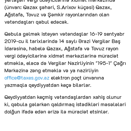
(ünvan: Qazax şəhəri, S.Arixov küçəsi) Qazax,
Ağstafa, Tovuz və Şəmkir rayonlarından olan
vətəndaşları qəbul edəcək.
Qəbula gəlmək istəyən vətəndaşlar 16-19 sentyabr
2019-cu il tarixlərində 14 saylı Ərazi Vergilər Baş
İdarəsinə, habelə Qazax, Ağstafa və Tovuz rayon
vergi ödəyicilərinə xidmət mərkəzlərinə müraciət
etməklə, eləcə də Vergilər Nazirliyinin "195-1" Çağrı
Mərkəzinə zəng etməklə və ya nazirliyin
office@taxes.gov.az
elektron poçt ünvanına
yazmaqla qeydiyyatdan keçə bilərlər.
Qeydiyyatdan keçmiş vətəndaşlardan xahiş olunur
ki, qəbula gələrkən qaldırmaq istədikləri məsələləri
dolğun ifadə edən ərizə ilə müraciət etsinlər.