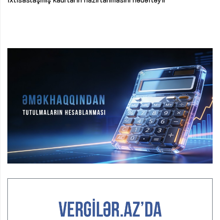
Ay
su