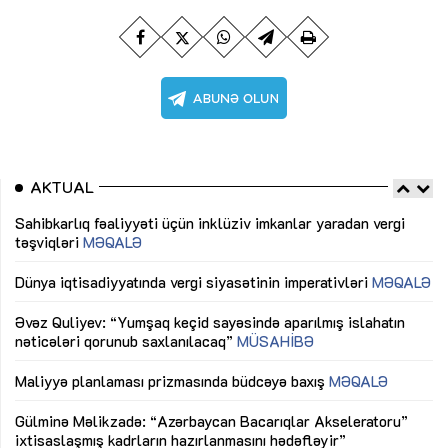
AKTUAL
Sahibkarlıq fəaliyyəti üçün inklüziv imkanlar yaradan vergi
“D
təşviqləri
MƏQALƏ
fə
lıq
Dünya iqtisadiyyatında vergi siyasətinin imperativləri
MƏQALƏ
Ni
mü
Əvəz Quliyev: “Yumşaq keçid sayəsində aparılmış islahatın
nəticələri qorunub saxlanılacaq”
MÜSAHİBƏ
Ay
ya
M
Maliyyə planlaması prizmasında büdcəyə baxış
MƏQALƏ
Az
Gülminə Məlikzadə: “Azərbaycan Bacarıqlar Akseleratoru”
ke
ixtisaslaşmış kadrların hazırlanmasını hədəfləyir”