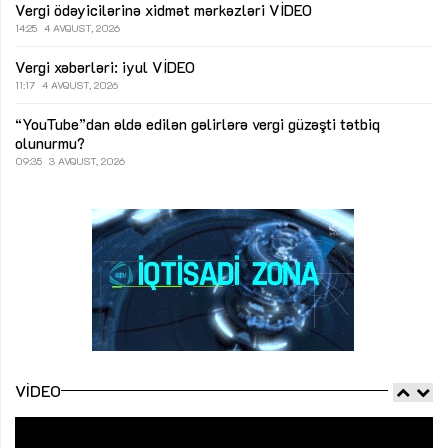
Vergi ödəyicilərinə xidmət mərkəzləri
VİDEO
14:25
4 AVQUST, 2026
Vergi xəbərləri: iyul
VİDEO
11:17
4 AVQUST, 2026
“YouTube”dan əldə edilən gəlirlərə vergi güzəşti tətbiq
olunurmu?
09:35
3 AVQUST, 2026
VIDEO