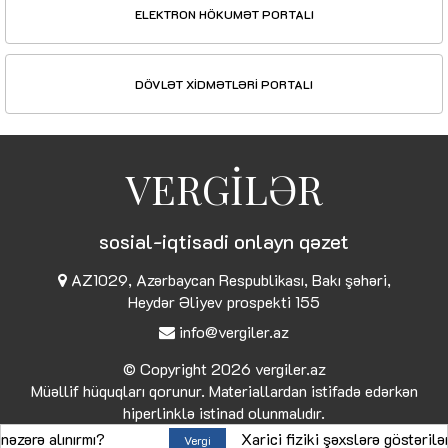
ELEKTRON HÖKUMƏT PORTALI
DÖVLƏT XİDMƏTLƏRİ PORTALI
VERGİLƏR
sosial-iqtisadi onlayn qəzet
AZ1029, Azərbaycan Respublikası, Bakı şəhəri,
Heydər Əliyev prospekti 155
info@vergiler.az
© Copyright 2026
vergiler.az
Müəllif hüquqları qorunur. Materiallardan istifadə edərkən
hiperlinklə istinad olunmalıdır.
 alınırmı?
Xarici fiziki şəxslərə göstərilən xid
Vergi