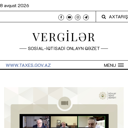
8 avqust 2026
AXTARIŞ
VERGİLƏR
SOSİAL-İQTİSADİ ONLAYN QƏZET
WWW.TAXES.GOV.AZ
MENU