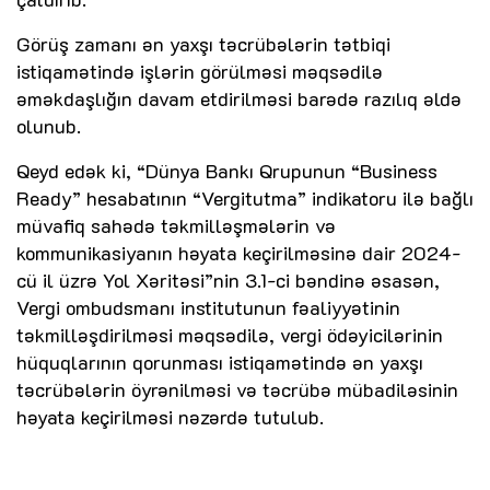
Görüş zamanı ən yaxşı təcrübələrin tətbiqi
istiqamətində işlərin görülməsi məqsədilə
əməkdaşlığın davam etdirilməsi barədə razılıq əldə
olunub.
Qeyd edək ki, “Dünya Bankı Qrupunun “Business
Ready” hesabatının “Vergitutma” indikatoru ilə bağlı
müvafiq sahədə təkmilləşmələrin və
kommunikasiyanın həyata keçirilməsinə dair 2024-
cü il üzrə Yol Xəritəsi”nin 3.1-ci bəndinə əsasən,
Vergi ombudsmanı institutunun fəaliyyətinin
təkmilləşdirilməsi məqsədilə, vergi ödəyicilərinin
hüquqlarının qorunması istiqamətində ən yaxşı
təcrübələrin öyrənilməsi və təcrübə mübadiləsinin
həyata keçirilməsi nəzərdə tutulub.