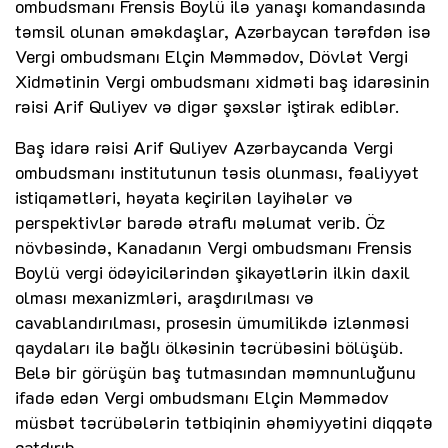
ombudsmanı Frensis Boylü ilə yanaşı komandasında
təmsil olunan əməkdaşlar, Azərbaycan tərəfdən isə
Vergi ombudsmanı Elçin Məmmədov, Dövlət Vergi
Xidmətinin Vergi ombudsmanı xidməti baş idarəsinin
rəisi Arif Quliyev və digər şəxslər iştirak ediblər.
Baş idarə rəisi Arif Quliyev Azərbaycanda Vergi
ombudsmanı institutunun təsis olunması, fəaliyyət
istiqamətləri, həyata keçirilən layihələr və
perspektivlər barədə ətraflı məlumat verib. Öz
növbəsində, Kanadanın Vergi ombudsmanı Frensis
Boylü vergi ödəyicilərindən şikayətlərin ilkin daxil
olması mexanizmləri, araşdırılması və
cavablandırılması, prosesin ümumilikdə izlənməsi
qaydaları ilə bağlı ölkəsinin təcrübəsini bölüşüb.
Belə bir görüşün baş tutmasından məmnunluğunu
ifadə edən Vergi ombudsmanı Elçin Məmmədov
müsbət təcrübələrin tətbiqinin əhəmiyyətini diqqətə
çatdırıb.