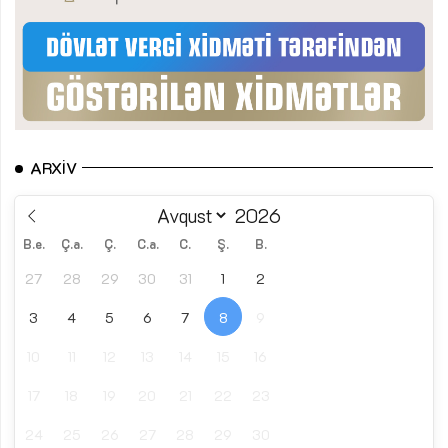
ARXIV
B.e.
Ç.a.
Ç.
C.a.
C.
Ş.
B.
27
28
29
30
31
1
2
3
4
5
6
7
8
9
10
11
12
13
14
15
16
17
18
19
20
21
22
23
24
25
26
27
28
29
30