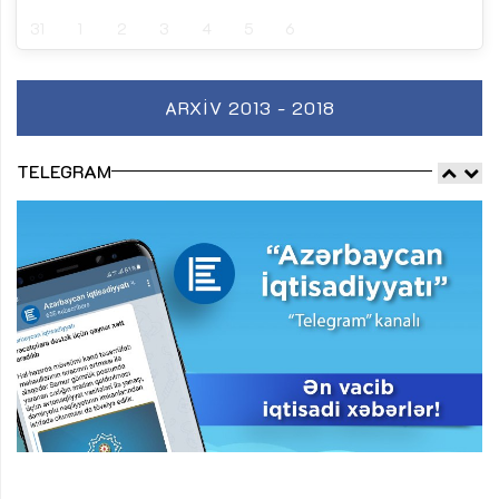
31
1
2
3
4
5
6
ARXIV 2013 - 2018
TELEGRAM