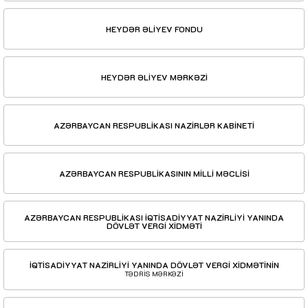
HEYDƏR ƏLİYEV FONDU
HEYDƏR ƏLİYEV MƏRKƏZİ
AZƏRBAYCAN RESPUBLİKASI NAZİRLƏR KABİNETİ
AZƏRBAYCAN RESPUBLİKASININ MİLLİ MƏCLİSİ
AZƏRBAYCAN RESPUBLİKASI İQTİSADİYYAT NAZİRLİYİ YANINDA
DÖVLƏT VERGİ XİDMƏTİ
İQTİSADİYYAT NAZİRLİYİ YANINDA DÖVLƏT VERGİ XİDMƏTİNİN
TƏDRİS MƏRKƏZİ