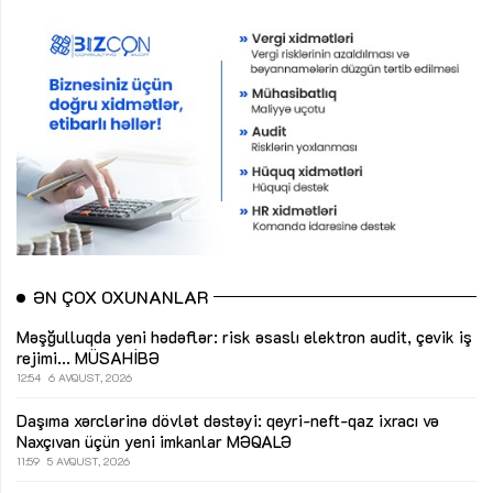
ƏN ÇOX OXUNANLAR
Məşğulluqda yeni hədəflər: risk əsaslı elektron audit, çevik iş
rejimi...
MÜSAHİBƏ
12:54
6 AVQUST, 2026
Daşıma xərclərinə dövlət dəstəyi: qeyri-neft-qaz ixracı və
Naxçıvan üçün yeni imkanlar
MƏQALƏ
11:59
5 AVQUST, 2026