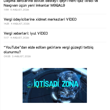
Daşıma xərclərinə dövlət dəstəyi: qeyri-neft-qaz ixracı və
Naxçıvan üçün yeni imkanlar
MƏQALƏ
11:59
5 AVQUST, 2026
Vergi ödəyicilərinə xidmət mərkəzləri
VİDEO
14:25
4 AVQUST, 2026
Vergi xəbərləri: iyul
VİDEO
11:17
4 AVQUST, 2026
“YouTube”dan əldə edilən gəlirlərə vergi güzəşti tətbiq
olunurmu?
09:35
3 AVQUST, 2026