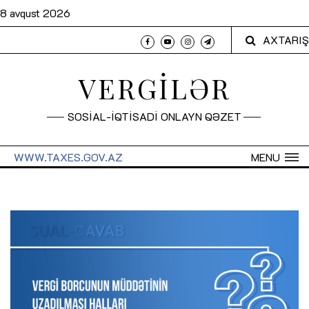
8 avqust 2026
AXTARIŞ
VERGİLƏR
SOSİAL-İQTİSADİ ONLAYN QƏZET
WWW.TAXES.GOV.AZ
MENU