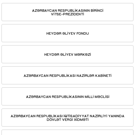
AZƏRBAYCAN RESPUBLİKASININ BİRİNCİ
VİTSE-PREZİDENTİ
HEYDƏR ƏLİYEV FONDU
HEYDƏR ƏLİYEV MƏRKƏZİ
AZƏRBAYCAN RESPUBLİKASI NAZİRLƏR KABİNETİ
AZƏRBAYCAN RESPUBLİKASININ MİLLİ MƏCLİSİ
AZƏRBAYCAN RESPUBLİKASI İQTİSADİYYAT NAZİRLİYİ YANINDA
DÖVLƏT VERGİ XİDMƏTİ