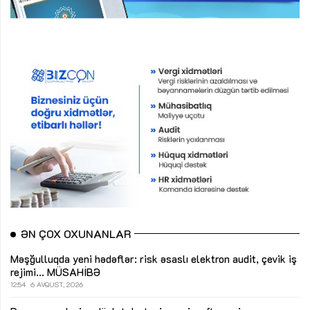
ƏN ÇOX OXUNANLAR
Məşğulluqda yeni hədəflər: risk əsaslı elektron audit, çevik iş
rejimi...
MÜSAHİBƏ
12:54
6 AVQUST, 2026