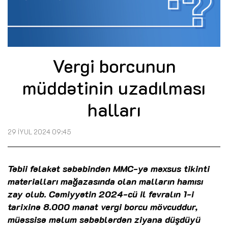
Vergi borcunun
müddətinin uzadılması
halları
29 İYUL 2024 09:45
Təbii fəlakət səbəbindən MMC-yə məxsus tikinti
materialları mağazasında olan malların hamısı
zay olub. Cəmiyyətin 2024-cü il fevralın 1-i
tarixinə 8.000 manat vergi borcu mövcuddur,
müəssisə məlum səbəblərdən ziyana düşdüyü