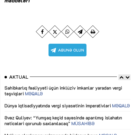
maddələri
AKTUAL
Sahibkarlıq fəaliyyəti üçün inklüziv imkanlar yaradan vergi
“D
təşviqləri
MƏQALƏ
fə
lıq
Dünya iqtisadiyyatında vergi siyasətinin imperativləri
MƏQALƏ
Ni
mü
Əvəz Quliyev: “Yumşaq keçid sayəsində aparılmış islahatın
nəticələri qorunub saxlanılacaq”
MÜSAHİBƏ
Ay
ya
M