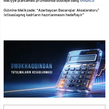
Maliyyə planlaması prizmasında büdcəyə baxış
MƏQALƏ
Az
Gülminə Məlikzadə: “Azərbaycan Bacarıqlar Akseleratoru”
ke
ixtisaslaşmış kadrların hazırlanmasını hədəfləyir”
Ay
su