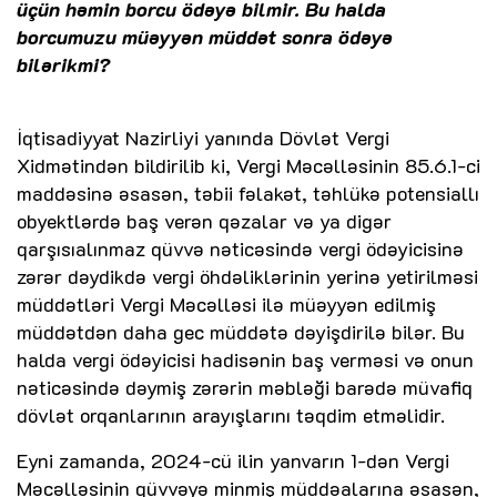
üçün həmin borcu ödəyə bilmir. Bu halda
borcumuzu müəyyən müddət sonra ödəyə
bilərikmi?
İqtisadiyyat Nazirliyi yanında Dövlət Vergi
Xidmətindən bildirilib ki, Vergi Məcəlləsinin 85.6.1-ci
maddəsinə əsasən, təbii fəlakət, təhlükə potensiallı
obyektlərdə baş verən qəzalar və ya digər
qarşısıalınmaz qüvvə nəticəsində vergi ödəyicisinə
zərər dəydikdə vergi öhdəliklərinin yerinə yetirilməsi
müddətləri Vergi Məcəlləsi ilə müəyyən edilmiş
müddətdən daha gec müddətə dəyişdirilə bilər. Bu
halda vergi ödəyicisi hadisənin baş verməsi və onun
nəticəsində dəymiş zərərin məbləği barədə müvafiq
dövlət orqanlarının arayışlarını təqdim etməlidir.
Eyni zamanda, 2024-cü ilin yanvarın 1-dən Vergi
Məcəlləsinin qüvvəyə minmiş müddəalarına əsasən,