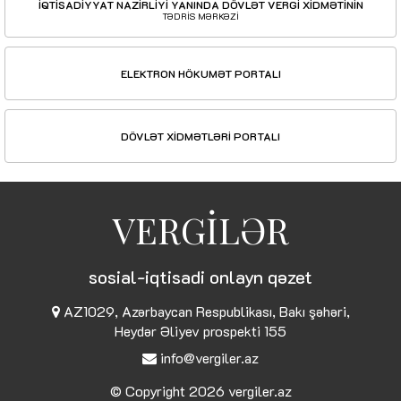
İQTİSADİYYAT NAZİRLİYİ YANINDA DÖVLƏT VERGİ XİDMƏTİNİN
TƏDRİS MƏRKƏZİ
ELEKTRON HÖKUMƏT PORTALI
DÖVLƏT XİDMƏTLƏRİ PORTALI
VERGİLƏR
sosial-iqtisadi onlayn qəzet
AZ1029, Azərbaycan Respublikası, Bakı şəhəri,
Heydər Əliyev prospekti 155
info@vergiler.az
© Copyright 2026
vergiler.az