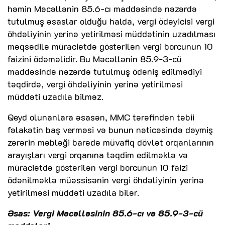
həmin Məcəllənin 85.6-cı maddəsində nəzərdə
tutulmuş əsaslar olduğu halda, vergi ödəyicisi vergi
öhdəliyinin yerinə yetirilməsi müddətinin uzadılması
məqsədilə müraciətdə göstərilən vergi borcunun 10
faizini ödəməlidir. Bu Məcəllənin 85.9-3-cü
maddəsində nəzərdə tutulmuş ödəniş edilmədiyi
təqdirdə, vergi öhdəliyinin yerinə yetirilməsi
müddəti uzadıla bilməz.
Qeyd olunanlara əsasən, MMC tərəfindən təbii
fəlakətin baş verməsi və bunun nəticəsində dəymiş
zərərin məbləği barədə müvafiq dövlət orqanlarının
arayışları vergi orqanına təqdim edilməklə və
müraciətdə göstərilən vergi borcunun 10 faizi
ödənilməklə müəssisənin vergi öhdəliyinin yerinə
yetirilməsi müddəti uzadıla bilər.
Əsas: Vergi Məcəlləsinin 85.6-cı və 85.9-3-cü