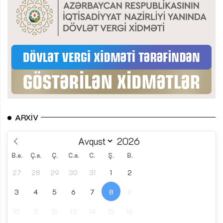
ARXIV
B.e.
Ç.a.
Ç.
C.a.
C.
Ş.
B.
27
28
29
30
31
1
2
3
4
5
6
7
8
9
10
11
12
13
14
15
16