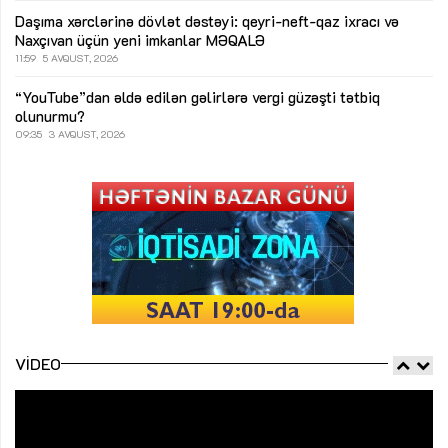
Daşıma xərclərinə dövlət dəstəyi: qeyri-neft-qaz ixracı və
Naxçıvan üçün yeni imkanlar
MƏQALƏ
11:59
5 AVQUST, 2026
“YouTube”dan əldə edilən gəlirlərə vergi güzəşti tətbiq
olunurmu?
09:35
3 AVQUST, 2026
VIDEO