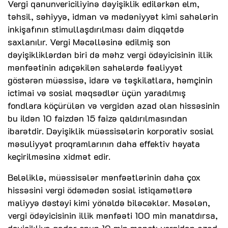
Vergi qanunvericiliyinə dəyişiklik edilərkən elm,
təhsil, səhiyyə, idman və mədəniyyət kimi sahələrin
inkişafının stimullaşdırılması daim diqqətdə
saxlanılır. Vergi Məcəlləsinə edilmiş son
dəyişikliklərdən biri də məhz vergi ödəyicisinin illik
mənfəətinin adıçəkilən sahələrdə fəaliyyət
göstərən müəssisə, idarə və təşkilatlara, həmçinin
ictimai və sosial məqsədlər üçün yaradılmış
fondlara köçürülən və vergidən azad olan hissəsinin
bu ildən 10 faizdən 15 faizə qaldırılmasından
ibarətdir. Dəyişiklik müəssisələrin korporativ sosial
məsuliyyət proqramlarının daha effektiv həyata
keçirilməsinə xidmət edir.
Beləliklə, müəssisələr mənfəətlərinin daha çox
hissəsini vergi ödəmədən sosial istiqamətlərə
maliyyə dəstəyi kimi yönəldə biləcəklər. Məsələn,
vergi ödəyicisinin illik mənfəəti 100 min manatdırsa,
dəyişikliyə qədər onun 10 min manatı vergidən azad