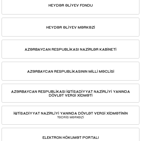
HEYDƏR ƏLİYEV FONDU
HEYDƏR ƏLİYEV MƏRKƏZİ
AZƏRBAYCAN RESPUBLİKASI NAZİRLƏR KABİNETİ
AZƏRBAYCAN RESPUBLİKASININ MİLLİ MƏCLİSİ
AZƏRBAYCAN RESPUBLİKASI İQTİSADİYYAT NAZİRLİYİ YANINDA
DÖVLƏT VERGİ XİDMƏTİ
İQTİSADİYYAT NAZİRLİYİ YANINDA DÖVLƏT VERGİ XİDMƏTİNİN
TƏDRİS MƏRKƏZİ
ELEKTRON HÖKUMƏT PORTALI