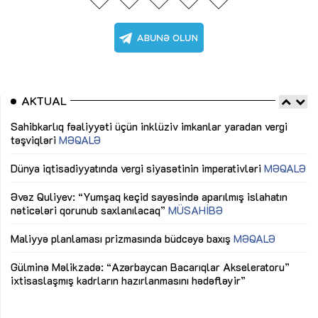
AKTUAL
Sahibkarlıq fəaliyyəti üçün inklüziv imkanlar yaradan vergi
“D
təşviqləri
MƏQALƏ
fə
lıq
Dünya iqtisadiyyatında vergi siyasətinin imperativləri
MƏQALƏ
Ni
mü
Əvəz Quliyev: “Yumşaq keçid sayəsində aparılmış islahatın
nəticələri qorunub saxlanılacaq”
MÜSAHİBƏ
Ay
ya
M
Maliyyə planlaması prizmasında büdcəyə baxış
MƏQALƏ
Az
Gülminə Məlikzadə: “Azərbaycan Bacarıqlar Akseleratoru”
ke
ixtisaslaşmış kadrların hazırlanmasını hədəfləyir”
Ay