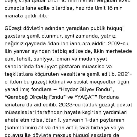
olmaqla ianə edilə bilərdisə, hazırda limit 15 min
manata qaldırılıb.
Güzəşt dövlətin adından yaradılan publik hüquqi
şəxslərə şamil olunmur, eyni zamanda, yalnız
nağdsız qaydada ödənilən ianələrə aiddir. 2019-cu
ilin yanvar ayından tətbiq edilsə də, ilkin mərhələdə
elm, təhsil, səhiyyə, idman və mədəniyyət
sahələrində fəaliyyət göstərən müəssisə və
təşkilatlara köçürülən vəsaitlərə şamil edilib. 2021-
ci ildən bu güzəşt ictimai və sosial məqsədlər üçün
yaradılmış fondlara – “Heydər Əliyev Fondu”,
“Qarabağ Dirçəliş Fondu” və “YAŞAT” Fonduna
ianələrə də aid edilib. 2023-cü ilədək güzəşt dövlət
müəssisələri tərəfindən həyata keçirlən yardımları
əhatə etmirdisə, ötən il yanvarın 1-dən paylarının
(səhmlərinin) 51 və daha artıq faizi birbaşa və ya
dolayısı ilə dövlətə məxsus hüquqi şəxslərə də