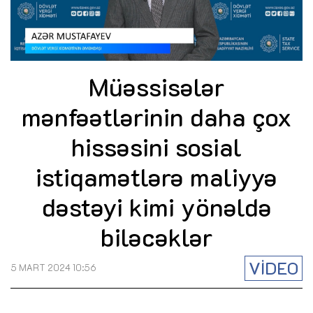
Müəssisələr
mənfəətlərinin daha çox
hissəsini sosial
istiqamətlərə maliyyə
dəstəyi kimi yönəldə
biləcəklər
VİDEO
5 MART 2024 10:56