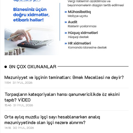
ƏN ÇOX OXUNANLAR
Məzuniyyət və işçinin təminatları: Əmək Məcəlləsi nə deyir?
11:54
31 İYUL, 2026
Torpaqların kateqoriyaları hansı qanunvericilikdə öz əksini
tapıb?
VİDEO
15:46
31 İYUL, 2026
Orta aylıq muzdlu işçi sayı hesablanarkən analıq
məzuniyyətində olan işçi nəzərə alınırmı?
14:18
30 İYUL, 2026