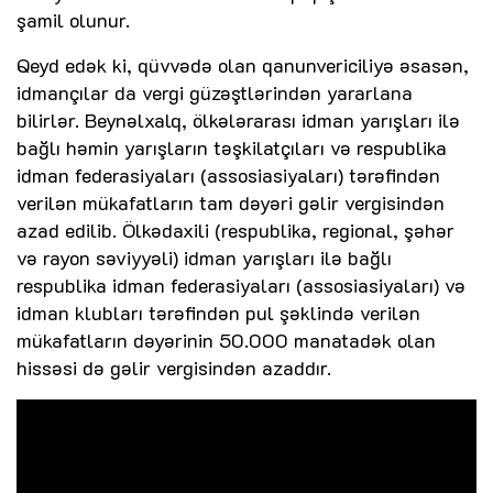
şamil olunur.
Qeyd edək ki, qüvvədə olan qanunvericiliyə əsasən,
idmançılar da vergi güzəştlərindən yararlana
bilirlər. Beynəlxalq, ölkələrarası idman yarışları ilə
bağlı həmin yarışların təşkilatçıları və respublika
idman federasiyaları (assosiasiyaları) tərəfindən
verilən mükafatların tam dəyəri gəlir vergisindən
azad edilib. Ölkədaxili (respublika, regional, şəhər
və rayon səviyyəli) idman yarışları ilə bağlı
respublika idman federasiyaları (assosiasiyaları) və
idman klubları tərəfindən pul şəklində verilən
mükafatların dəyərinin 50.000 manatadək olan
hissəsi də gəlir vergisindən azaddır.