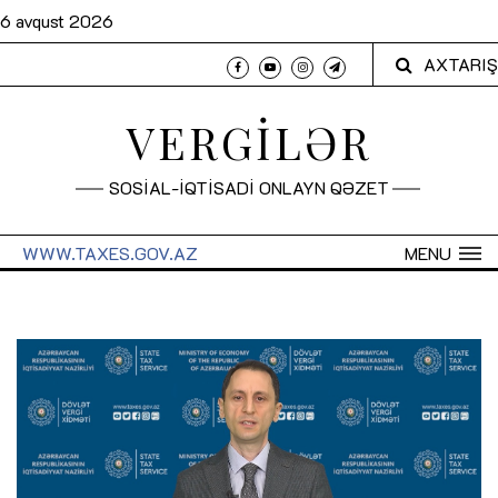
6 avqust 2026
AXTARIŞ
VERGİLƏR
SOSİAL-İQTİSADİ ONLAYN QƏZET
WWW.TAXES.GOV.AZ
MENU