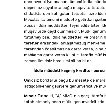
qanunvericiliyə əsasən, ümumi iddia müddəti 
daşınmaz əşyalarla bağlı müqavilə tələbləri 
öhdəliklərdən irəli gələn tələblər üzrə iddi
Məcəllə ilə ümumi müddətə gəlirdən çıxılan
xüsusi iddia müddətləri təyin edilə bilər
müqavilədə qeyd olunmasıdır. Mülki qanunve
tutulmayıbsa, iddia müddətləri və onların 
tərəflər arasındakı anlaşılmazlıq məhkəmə
tərəfindən ödənilməsinə qərar versə, o hal
məhkəmə qərar versə ki, alıcı tərəfin müfl
zaman ümidsiz borc kimi silinə bilər.
İddia müddəti keçmiş kreditor borcu g
Ümidsiz borclarla bağlı bu məsələ də maraq
satışdankənar gəlirlərə qanunvericiliyə müv
Misal:
Tutaq ki, "A" MMC-nin qarşı tərəfə 
tələb etmədiyindən mülki qanunvericilikdə