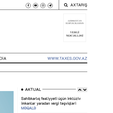
AXTARIŞ
DIA
WWW.TAXES.GOV.AZ
AKTUAL
 arxasında
Sahibkarlıq fəaliyyəti üçün inklüziv
“Düzgün kommun
t dayanır”
imkanlar yaradan vergi təşviqləri
real iş və siste
MƏQALƏ
MÜSAHİBƏ