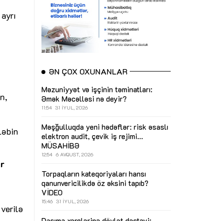
ayrı
ƏN ÇOX OXUNANLAR
Məzuniyyət və işçinin təminatları:
n,
Əmək Məcəlləsi nə deyir?
11:54
31 İYUL, 2026
Məşğulluqda yeni hədəflər: risk əsaslı
ləbin
elektron audit, çevik iş rejimi...
MÜSAHİBƏ
12:54
6 AVQUST, 2026
ir
Torpaqların kateqoriyaları hansı
qanunvericilikdə öz əksini tapıb?
VİDEO
15:46
31 İYUL, 2026
 verilə
Daşıma xərclərinə dövlət dəstəyi: