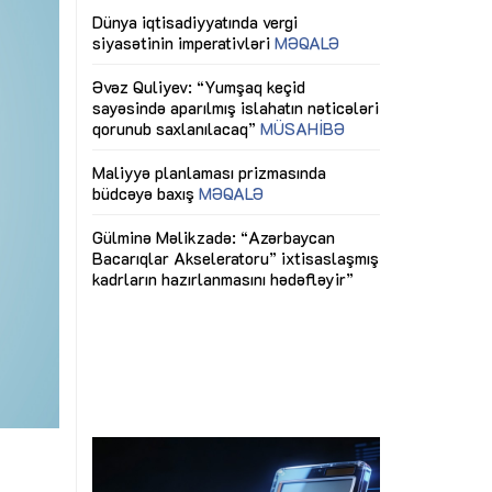
ericiliyinə
Dünya iqtisadiyyatında vergi
Nicat İmanov: "
ühitinin
siyasətinin imperativləri
MƏQALƏ
dəyişikliklər s
edir"
yaxşılaşdırılma
MÜSAHİBƏ
Əvəz Quliyev: “Yumşaq keçid
sayəsində aparılmış islahatın nəticələri
miz daha
qorunub saxlanılacaq”
MÜSAHİBƏ
Aytən Kərimov
, çevik və
inklüziv iş müh
dırmaqdır”
öyrənən komand
Maliyyə planlaması prizmasında
MÜSAHİBƏ
büdcəyə baxış
MƏQALƏ
tərəfdaşlığı
Azərbaycanda d
Gülminə Məlikzadə: “Azərbaycan
n ilk pilot
çərçivəsində hə
Bacarıqlar Akseleratoru” ixtisaslaşmış
layihə
VİDEO
kadrların hazırlanmasını hədəfləyir”
qaviləsi”
Aydın Hüseynov
renliyini
Azərbaycanın iq
andır”
təmin edən əsa
MÜSAHİBƏ