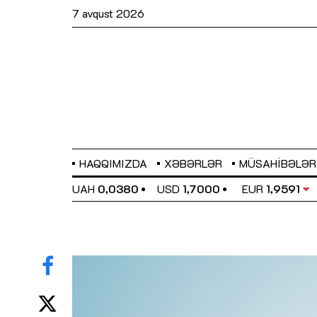
7 avqust 2026
HAQQIMIZDA
XƏBƏRLƏR
MÜSAHIBƏLƏR
EL
0,6489
UAH
0,0380
USD
1,7000
EUR
1,9591