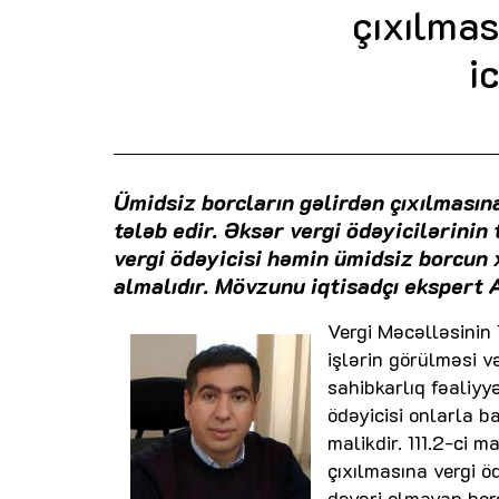
çıxılmas
i
Ümidsiz borcların gəlirdən çıxılmasına
tələb edir. Əksər vergi ödəyicilərinin
vergi ödəyicisi həmin ümidsiz borcun x
almalıdır. Mövzunu iqtisadçı ekspert
Vergi Məcəlləsinin 
işlərin görülməsi v
sahibkarlıq fəaliyy
ödəyicisi onlarla 
malikdir. 111.2-ci 
çıxılmasına vergi ö
dəyəri olmayan borc 