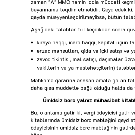
zaman "A" MMC həmin iddia müddəti keçmiş 
bəyannamə təqdim etməlidir. Qeyd edək ki,
qayda müəyyənləşdirilməyibsə, bütün tələblə
Aşağıdakı tələblər 5 il keçdikdən sonra qüvvə
kirayə haqqı, icarə haqqı, kapital üçün f
ərzaq məhsulları, qida və içki satışı və y
zavod tikintisi, mal satışı, daşımalar üz
vəkillərin və ya məsləhətçilərin) tələblə
Məhkəmə qərarına əsasən əmələ gələn tələb 
daha qısa müddətlə bağlı olduğu halda da tə
Ümidsiz borc yalnız mühasibat kitabl
Bu, o anlama gəlir ki, vergi ödəyicisi gəli
kitablarında ümidsiz borc məbləğini qeyd et
ödəyicisinin ümidsiz borc məbləğinin gəlirdə
bilər.