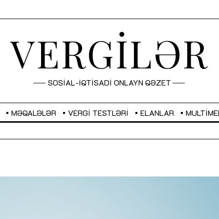
VERGİLƏR
SOSİAL-İQTİSADİ ONLAYN QƏZET
MƏQALƏLƏR
VERGI TESTLƏRI
ELANLAR
MULTIME
GBP
2,2873
RUB
2,0816
Sahibkarlıq fəaliyyəti üçün inklüziv
“Düzgün kommunikasiyanın
imkanlar yaradan vergi təşviqləri
real iş və sistemli fəaliyyə
MƏQALƏ
MÜSAHİBƏ