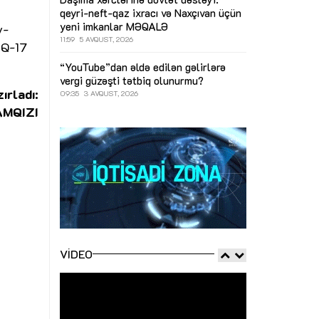
qeyri-neft-qaz ixracı və Naxçıvan üçün
yeni imkanlar
MƏQALƏ
v-
11:59
5 AVQUST, 2026
 Q-17
“YouTube”dan əldə edilən gəlirlərə
vergi güzəşti tətbiq olunurmu?
ırladı:
09:35
3 AVQUST, 2026
AMQIZI
VIDEO