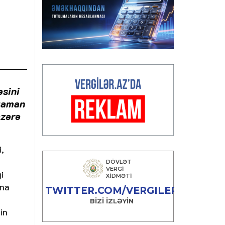
əsini
 zaman
əzərə
,
i
una
in