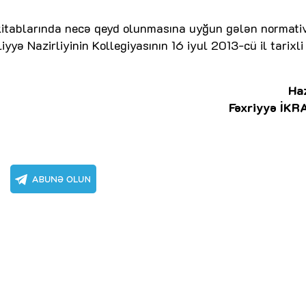
 kitablarında necə qeyd olunmasına uyğun gələn normati
ə Nazirliyinin Kollegiyasının 16 iyul 2013-cü il tarixli
Haz
Fəxriyyə İKR