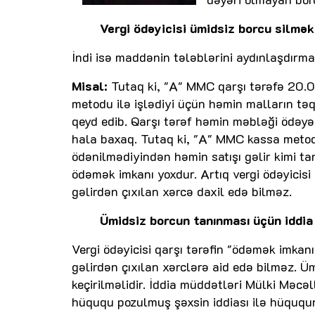
Vergi ödəyicisi ümidsiz borcu silmək
İndi isə maddənin tələblərini aydınlaşdırm
Misal:
Tutaq ki, "A" MMC qarşı tərəfə 20.0
metodu ilə işlədiyi üçün həmin malların tə
qeyd edib. Qarşı tərəf həmin məbləği ödəyə 
hala baxaq. Tutaq ki, "A" MMC kassa metod
ödənilmədiyindən həmin satışı gəlir kimi ta
ödəmək imkanı yoxdur. Artıq vergi ödəyicis
gəlirdən çıxılan xərcə daxil edə bilməz.
Ümidsiz borcun tanınması üçün iddia
Vergi ödəyicisi qarşı tərəfin "ödəmək imkan
gəlirdən çıxılan xərclərə aid edə bilməz. 
keçirilməlidir. İddia müddətləri Mülki Məcə
hüququ pozulmuş şəxsin iddiası ilə hüququn