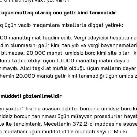
 üçün mütləq olaraq onu gəlir kimi tanımalıdır
aq üçün vacib məqamlara misallarla diqqət yetirək:
00 manatlıq mal təqdim edib. Vergi ödəyicisi hesablama
qdim olunmasını gəlir kimi tanıyıb və vergi bəyannamələr
bilməzsə, 20.000 manatı ümidsiz borc kimi silə bilər. İk
unu tətbiq etdiyi üçün 10.000 manatlıq malın dəyəri
nımayıb. Alıcı təşkilat müflis olduğu üçün malların dəyər
i həmin 20.000 manatı gəlir kimi tanımadığı üçün ümidsi
 müddəti gözlənilməlidir
ım yoxdur" fikrinə əsasən debitor borcunu ümidsiz borc k
Ümidsiz borcun tanınması üçün müəyyən prosedurlar həya
llə ilə tənzimlənir. Məcəllənin 372.2-ci maddəsinə əsas
 müdafiəsi üçün müddət iddia müddəti sayılır. Mülki