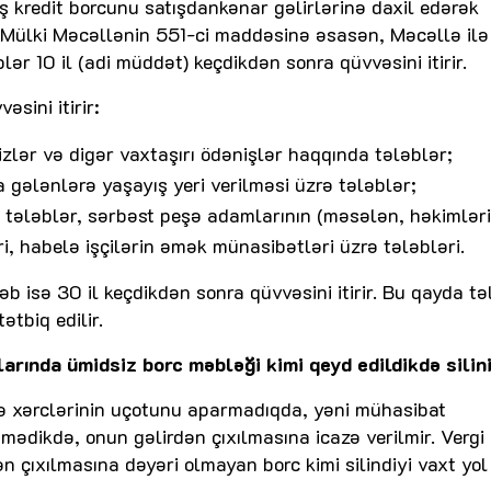
kredit borcunu satışdankənar gəlirlərinə daxil edərək
 Mülki Məcəllənin 551-ci maddəsinə əsasən, Məcəllə ilə 
r 10 il (adi müddət) keçdikdən sonra qüvvəsini itirir.
sini itirir:
aizlər və digər vaxtaşırı ödənişlər haqqında tələblər;
a gələnlərə yaşayış yeri verilməsi üzrə tələblər;
rə tələblər, sərbəst peşə adamlarının (məsələn, həkimləri
ri, habelə işçilərin əmək münasibətləri üzrə tələbləri.
isə 30 il keçdikdən sonra qüvvəsini itirir. Bu qayda tə
tbiq edilir.
arında ümidsiz borc məbləği kimi qeyd edildikdə silin
r və xərclərinin uçotunu aparmadıqda, yəni mühasibat
mədikdə, onun gəlirdən çıxılmasına icazə verilmir. Vergi
n çıxılmasına dəyəri olmayan borc kimi silindiyi vaxt yol