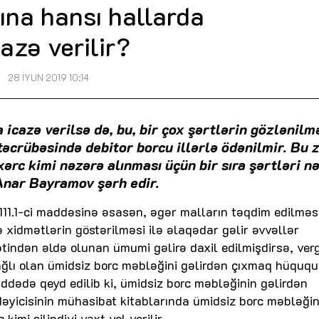
ına hansı hallarda
cazə verilir?
28 İYUN 2019 10:14
 icazə verilsə də, bu, bir çox şərtlərin gözlənilm
 təcrübəsində debitor borcu illərlə ödənilmir. Bu
ərc kimi nəzərə alınması üçün bir sıra şərtləri n
 Anar Bayramov şərh edir.
111.1-ci maddəsinə əsasən, əgər malların təqdim edilməsi
ə xidmətlərin göstərilməsi ilə əlaqədar gəlir əvvəllər
ətindən əldə olunan ümumi gəlirə daxil edilmişdirsə, verg
bağlı olan ümidsiz borc məbləğini gəlirdən çıxmaq hüquq
maddədə qeyd edilib ki, ümidsiz borc məbləğinin gəlirdən
dəyicisinin mühasibat kitablarında ümidsiz borc məbləğin
kimi silindiyi vaxt yol verilir.