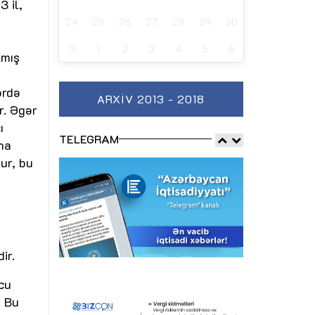
3 il,
24
25
26
27
28
29
30
31
1
2
3
4
5
6
lmış
ərdə
ARXIV 2013 - 2018
r. Əgər
ı
TELEGRAM
ma
ur, bu
ir.
cu
. Bu