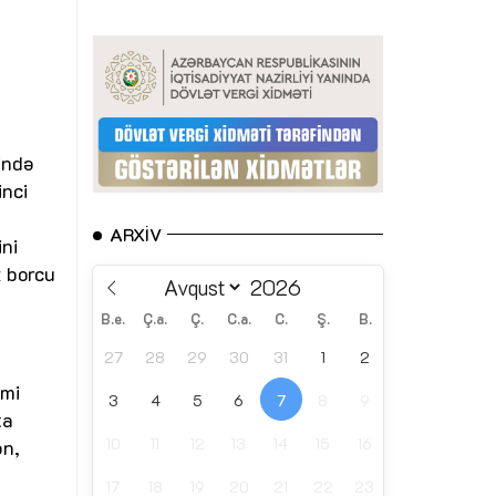
ində
inci
ARXIV
ini
z borcu
B.e.
Ç.a.
Ç.
C.a.
C.
Ş.
B.
27
28
29
30
31
1
2
imi
3
4
5
6
7
8
9
ta
10
11
12
13
14
15
16
ən,
17
18
19
20
21
22
23