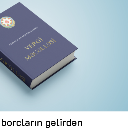
Dünya iqtisadiyyatında vergi
Nicat İmanov: "Vergi qanunv
siyasətinin imperativləri
MƏQALƏ
dəyişikliklər sahibkarlıq m
yaxşılaşdırılmasına xidmət 
MÜSAHİBƏ
Əvəz Quliyev: “Yumşaq keçid
sayəsində aparılmış islahatın nəticələri
qorunub saxlanılacaq”
MÜSAHİBƏ
Aytən Kərimova: “Məqsədi
inklüziv iş mühiti yaratmaq
öyrənən komanda formalaş
Maliyyə planlaması prizmasında
MÜSAHİBƏ
büdcəyə baxış
MƏQALƏ
Azərbaycanda dövlət-özəl 
Gülminə Məlikzadə: “Azərbaycan
çərçivəsində həyata keçirilə
Bacarıqlar Akseleratoru” ixtisaslaşmış
layihə
VİDEO
kadrların hazırlanmasını hədəfləyir”
Aydın Hüseynov: “Əsrin mü
Azərbaycanın iqtisadi suve
təmin edən əsas dayaqlard
MÜSAHİBƏ
borcların gəlirdən