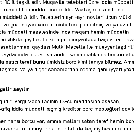
10 il təşkil edir. Müqavilə tələbləri üzrə iddia müddəti 
üzrə iddia müddəti isə 6 ildir. Vaxtaşırı icra edilməli
a müddəti 3 ildir. Tələblərin ayrı-ayrı növləri üçün Mülki
 və çıxılmayan xərclər nisbətən qısaldılmış və ya uzadı
. İddia müddəti məsələsində incə məqam həmin müddətin
ricilikdə qeyd edilir ki, əgər müqavilədə başqa hal nəz
hesablanması qaydası Mülki Məcəllə ilə müəyyənləşdirili
 qaydasında mübahisələndirilsə və məhkəmə borcun alıc
da satıcı tərəf bunu ümidsiz borc kimi tanıya bilməz. Am
isləşməsi və ya digər səbəblərdən ödəmə qabiliyyəti yoxd
əlir sayılır
lıdır. Vergi Məcəlləsinin 13-cü maddəsinə əsasən,
afiq iddia müddəti keçmiş kreditor borc məbləğləri daxild
hər hansı borcu var, amma malları satan tərəf həmin bor
 nəzərdə tutulmuş iddia müddəti də keçmiş hesab olunur