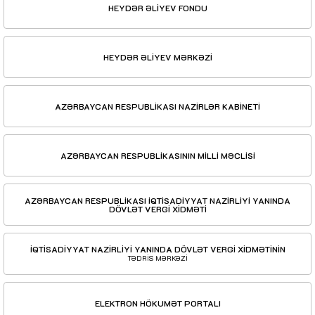
HEYDƏR ƏLİYEV FONDU
HEYDƏR ƏLİYEV MƏRKƏZİ
AZƏRBAYCAN RESPUBLİKASI NAZİRLƏR KABİNETİ
AZƏRBAYCAN RESPUBLİKASININ MİLLİ MƏCLİSİ
AZƏRBAYCAN RESPUBLİKASI İQTİSADİYYAT NAZİRLİYİ YANINDA
DÖVLƏT VERGİ XİDMƏTİ
İQTİSADİYYAT NAZİRLİYİ YANINDA DÖVLƏT VERGİ XİDMƏTİNİN
TƏDRİS MƏRKƏZİ
ELEKTRON HÖKUMƏT PORTALI