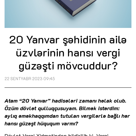
20 Yanvar şəhidinin ailə
üzvlərinin hansı vergi
güzəşti mövcuddur?
22 SENTYABR 2023 09:45
Atam “20 Yanvar” hadisələri zamanı həlak olub.
Özüm dövlət qulluqçusuyam. Bilmək istərdim:
aylıq əməkhaqqımdan tutulan vergilərlə bağlı hər
hansı güzəşt hüququm varmı?
Dövlət Vergi Xidmətindən bildirilib ki, Vergi