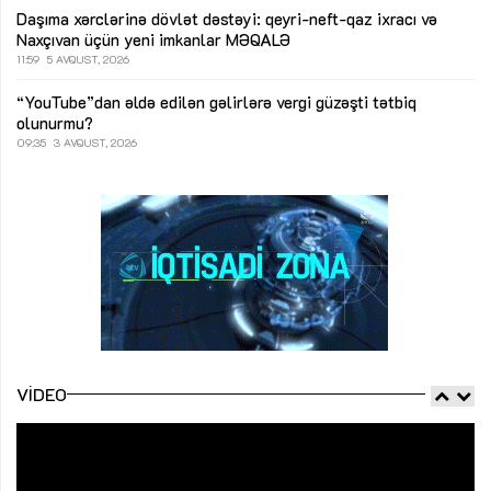
Daşıma xərclərinə dövlət dəstəyi: qeyri-neft-qaz ixracı və
Naxçıvan üçün yeni imkanlar
MƏQALƏ
11:59
5 AVQUST, 2026
“YouTube”dan əldə edilən gəlirlərə vergi güzəşti tətbiq
olunurmu?
09:35
3 AVQUST, 2026
VIDEO