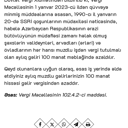
Məcəlləsinin 1 yanvar 2023-cü ildən qüvvəyə
minmiş müddəalarına əsasən, 1990-cı il yanvarın
20-də SSRİ qoşunlarının müdaxiləsi nəticəsində,
habelə Azərbaycan Respublikasının ərazi
bütövlüyünün müdafiəsi zamanı həlak olmuş
şəxslərin valideynləri, arvadları (ərləri) və
övladlarının hər hansı muzdlu işdən vergi tutulmalı
olan aylıq gəliri 100 manat məbləğində azaldılır.
Qeyd olunanlara uyğun olaraq, əsas iş yerində əldə
etdiyiniz aylıq muzdlu gəlirlərinizin 100 manat
hissəsi gəlir vergisindən azaddır.
Əsas:
Vergi Məcəlləsinin 102.4.2-ci maddəsi.