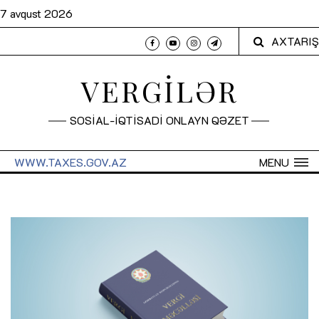
7 avqust 2026
AXTARIŞ
VERGİLƏR
SOSİAL-İQTİSADİ ONLAYN QƏZET
WWW.TAXES.GOV.AZ
MENU