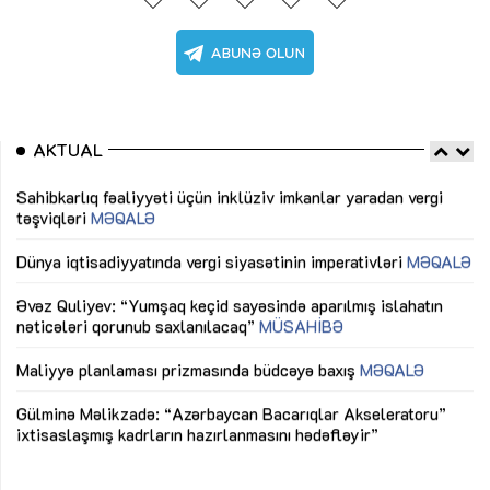
AKTUAL
Sahibkarlıq fəaliyyəti üçün inklüziv imkanlar yaradan vergi
“D
təşviqləri
MƏQALƏ
fə
lıq
Dünya iqtisadiyyatında vergi siyasətinin imperativləri
MƏQALƏ
Ni
mü
Əvəz Quliyev: “Yumşaq keçid sayəsində aparılmış islahatın
nəticələri qorunub saxlanılacaq”
MÜSAHİBƏ
Ay
ya
M
Maliyyə planlaması prizmasında büdcəyə baxış
MƏQALƏ
Az
Gülminə Məlikzadə: “Azərbaycan Bacarıqlar Akseleratoru”
ke
ixtisaslaşmış kadrların hazırlanmasını hədəfləyir”
Ay
su