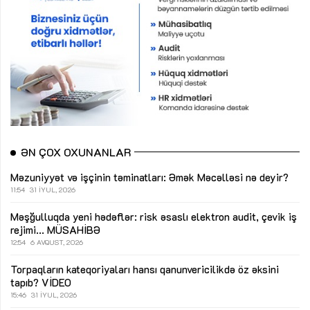
ƏN ÇOX OXUNANLAR
Məzuniyyət və işçinin təminatları: Əmək Məcəlləsi nə deyir?
11:54
31 İYUL, 2026
Məşğulluqda yeni hədəflər: risk əsaslı elektron audit, çevik iş
rejimi...
MÜSAHİBƏ
12:54
6 AVQUST, 2026
Torpaqların kateqoriyaları hansı qanunvericilikdə öz əksini
tapıb?
VİDEO
15:46
31 İYUL, 2026