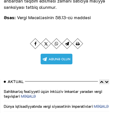
anbardan təqdim edilməsi zamanı satıcıya maliyyə
sanksiyası tətbiq olunmur.
Əsas:
Vergi Məcəlləsinin 58.13-cü maddəsi
AKTUAL
Sahibkarlıq fəaliyyəti üçün inklüziv imkanlar yaradan vergi
“D
təşviqləri
MƏQALƏ
fə
lıq
Dünya iqtisadiyyatında vergi siyasətinin imperativləri
MƏQALƏ
Ni
mü