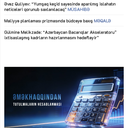
Əvəz Quliyev: “Yumşaq keçid sayəsində aparılmış islahatın
nəticələri qorunub saxlanılacaq”
MÜSAHİBƏ
Ay
ya
M
Maliyyə planlaması prizmasında büdcəyə baxış
MƏQALƏ
Az
Gülminə Məlikzadə: “Azərbaycan Bacarıqlar Akseleratoru”
ke
ixtisaslaşmış kadrların hazırlanmasını hədəfləyir”
Ay
su