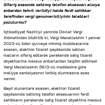
Sifariş əsasında satılmış telefon aksesuarı alıcıya
anbardan təhvil verildiyi halda fərdi sahibkar
tərəfindən vergi qanunvericiliyinin tələbləri
pozulurmu?
İqtisadiyyat Nazirliyi yanında Dövlət Vergi
Xidmətindən bildirilib ki, Vergi Məcəlləsinin 1 yanvar
2023-cü ildən qüvvəyə minmiş müddəalarına
əsasən, elektron ticarət qaydasında satılan
malların sifariş edilərək pərakəndə satış ticarət
obyektlərinə məxsus anbarlardan təqdim edilməsi
Vergi Məcəlləsinin 58.13-cü maddəsinə görə
maliyyə sanksiyasının tətbiq olunmasına əsas
vermir.
Qeyd olunanlara əsasən, elektron ticarət
qaydasında satılmış telefon aksesuarının fərdi
sahibkarın pərakəndə satış ticarət obyektinə məxsus