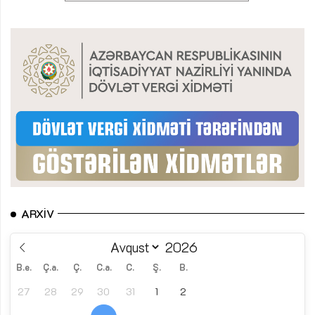
ARXIV
B.e.
Ç.a.
Ç.
C.a.
C.
Ş.
B.
27
28
29
30
31
1
2