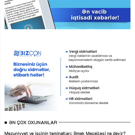
ƏN ÇOX OXUNANLAR
Məzuniyyət və işçinin təminatları: Əmək Məcəlləsi nə deyir?