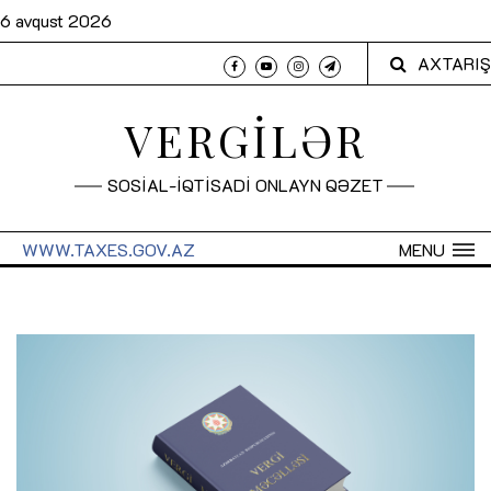
6 avqust 2026
AXTARIŞ
VERGİLƏR
SOSİAL-İQTİSADİ ONLAYN QƏZET
WWW.TAXES.GOV.AZ
MENU