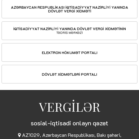
AZƏRBAYCAN RESPUBLİKASI İQTİSADİYYAT NAZİRLİYİ YANINDA
DÖVLƏT VERGİ XİDMƏTİ
İQTİSADİYYAT NAZİRLİYİ YANINDA DÖVLƏT VERGİ XİDMƏTİNİN
TƏDRİS MƏRKƏZİ
ELEKTRON HÖKUMƏT PORTALI
DÖVLƏT XİDMƏTLƏRİ PORTALI
VERGİLƏR
sosial-iqtisadi onlayn qəzet
AZ1029, Azərbaycan Respublikası, Bakı şəhəri,