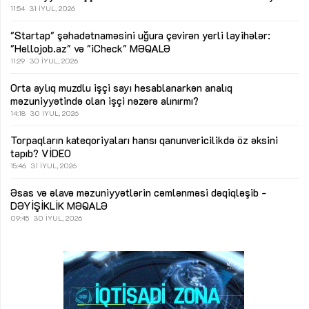
11:54
31 İYUL, 2026
"Startap" şəhadətnaməsini uğura çevirən yerli layihələr:
"Hellojob.az" və "iCheck"
MƏQALƏ
11:29
30 İYUL, 2026
Orta aylıq muzdlu işçi sayı hesablanarkən analıq
məzuniyyətində olan işçi nəzərə alınırmı?
14:18
30 İYUL, 2026
Torpaqların kateqoriyaları hansı qanunvericilikdə öz əksini
tapıb?
VİDEO
15:46
31 İYUL, 2026
Əsas və əlavə məzuniyyətlərin cəmlənməsi dəqiqləşib -
DƏYİŞİKLİK
MƏQALƏ
09:45
30 İYUL, 2026