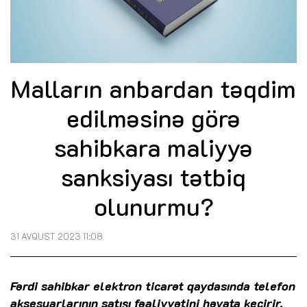
Malların anbardan təqdim
edilməsinə görə
sahibkara maliyyə
sanksiyası tətbiq
olunurmu?
31 AVQUST 2023 11:08
Fərdi sahibkar elektron ticarət qaydasında telefon
aksesuarlarının satışı fəaliyyətini həyata keçirir.