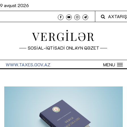
9 avqust 2026
AXTARIŞ
VERGİLƏR
SOSİAL-İQTİSADİ ONLAYN QƏZET
WWW.TAXES.GOV.AZ
MENU