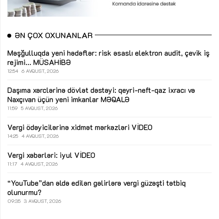
ƏN ÇOX OXUNANLAR
Məşğulluqda yeni hədəflər: risk əsaslı elektron audit, çevik iş
rejimi...
MÜSAHİBƏ
12:54
6 AVQUST, 2026
Daşıma xərclərinə dövlət dəstəyi: qeyri-neft-qaz ixracı və
Naxçıvan üçün yeni imkanlar
MƏQALƏ
11:59
5 AVQUST, 2026
Vergi ödəyicilərinə xidmət mərkəzləri
VİDEO
14:25
4 AVQUST, 2026
Vergi xəbərləri: iyul
VİDEO
11:17
4 AVQUST, 2026
“YouTube”dan əldə edilən gəlirlərə vergi güzəşti tətbiq
olunurmu?
09:35
3 AVQUST, 2026