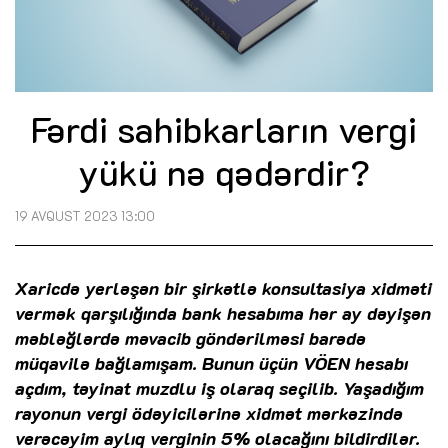
Fərdi sahibkarların vergi
yükü nə qədərdir?
19 AVQUST 2023 13:00
Xaricdə yerləşən bir şirkətlə konsultasiya xidməti
vermək qarşılığında bank hesabıma hər ay dəyişən
məbləğlərdə məvacib göndərilməsi barədə
müqavilə bağlamışam. Bunun üçün VÖEN hesabı
açdım, təyinat muzdlu iş olaraq seçilib. Yaşadığım
rayonun vergi ödəyicilərinə xidmət mərkəzində
verəcəyim aylıq verginin 5% olacağını bildirdilər.