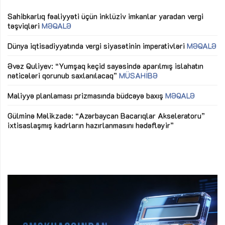
Sahibkarlıq fəaliyyəti üçün inklüziv imkanlar yaradan vergi
“D
təşviqləri
MƏQALƏ
fə
lıq
Dünya iqtisadiyyatında vergi siyasətinin imperativləri
MƏQALƏ
Ni
mü
Əvəz Quliyev: “Yumşaq keçid sayəsində aparılmış islahatın
nəticələri qorunub saxlanılacaq”
MÜSAHİBƏ
Ay
ya
M
Maliyyə planlaması prizmasında büdcəyə baxış
MƏQALƏ
Az
Gülminə Məlikzadə: “Azərbaycan Bacarıqlar Akseleratoru”
ke
ixtisaslaşmış kadrların hazırlanmasını hədəfləyir”
Ay
su