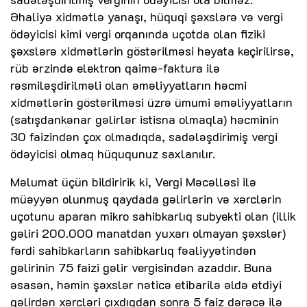
Əhaliyə xidmətlə yanaşı, hüquqi şəxslərə və vergi
ödəyicisi kimi vergi orqanında uçotda olan fiziki
şəxslərə xidmətlərin göstərilməsi həyata keçirilirsə,
rüb ərzində elektron qaimə-faktura ilə
rəsmiləşdirilməli olan əməliyyatların həcmi
xidmətlərin göstərilməsi üzrə ümumi əməliyyatların
(satışdankənar gəlirlər istisna olmaqla) həcminin
30 faizindən çox olmadıqda, sadələşdirimiş vergi
ödəyicisi olmaq hüququnuz saxlanılır.
Məlumat üçün bildiririk ki, Vergi Məcəlləsi ilə
müəyyən olunmuş qaydada gəlirlərin və xərclərin
uçotunu aparan mikro sahibkarlıq subyekti olan (illik
gəliri 200.000 manatdan yuxarı olmayan şəxslər)
fərdi sahibkarların sahibkarlıq fəaliyyətindən
gəlirinin 75 faizi gəlir vergisindən azaddır. Buna
əsasən, həmin şəxslər nəticə etibarilə əldə etdiyi
gəlirdən xərcləri çıxdıqdan sonra 5 faiz dərəcə ilə