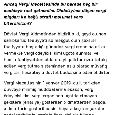
Ancaq Vergi Məcəlləsində bu barədə heç bir
maddəyə rast gəlmədim. Öhdəliyimə düşən vergi
miqdarı ilə bağlı ətraflı məlumat verə
bilərsinizmi?
Dövlət Vergi Xidmətindən bildirilib ki, qeyd olunan
sahibkarlıq fəaliyyəti ilə məşğul olan şəxslər
fəaliyyətə başladığı günədək vergi orqanına ərizə
verməklə vergi ödəyicisi kimi uçota alınmalı və
həmin fəaliyyətdən əldə etdiyi gəlirlər üzrə tətbiq
edilən vergitutma sistemindən asılı olaraq müvafiq
vergiləri hesablayıb dövlət büdcəsinə ödəməlidirlər.
Vergi Məcəlləsinin 1 yanvar 2019-cu il tarixdən
qüvvəyə minmiş müddəalarına əsasən, vergi
ödəyicisi kimi vergi orqanında uçotda olmayan
şəxslərə (əhaliyə) göstərilən xidmətlərdən başqa,
xidmətlərin göstərilməsini həyata keçirən şəxslər
sadələşdirilmiş verginin ödəyicisi ola bilməz.