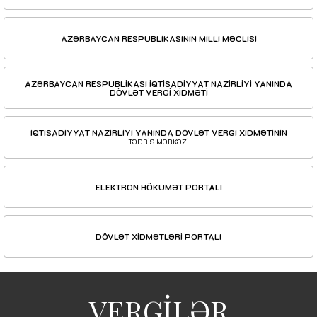
AZƏRBAYCAN RESPUBLİKASININ MİLLİ MƏCLİSİ
AZƏRBAYCAN RESPUBLİKASI İQTİSADİYYAT NAZİRLİYİ YANINDA
DÖVLƏT VERGİ XİDMƏTİ
İQTİSADİYYAT NAZİRLİYİ YANINDA DÖVLƏT VERGİ XİDMƏTİNİN
TƏDRİS MƏRKƏZİ
ELEKTRON HÖKUMƏT PORTALI
DÖVLƏT XİDMƏTLƏRİ PORTALI
VERGİLƏR