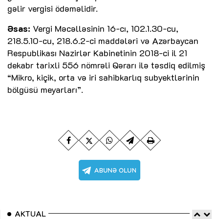
gəlir vergisi ödəməlidir.
Əsas:
Vergi Məcəlləsinin 16-cı, 102.1.30-cu,
218.5.10-cu, 218.6.2-ci maddələri və Azərbaycan
Respublikası Nazirlər Kabinetinin 2018-ci il 21
dekabr tarixli 556 nömrəli Qərarı ilə təsdiq edilmiş
“Mikro, kiçik, orta və iri sahibkarlıq subyektlərinin
bölgüsü meyarları”.
AKTUAL