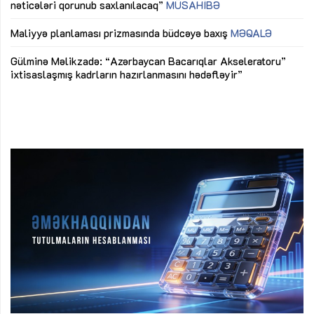
nəticələri qorunub saxlanılacaq”
MÜSAHİBƏ
Ay
ya
M
Maliyyə planlaması prizmasında büdcəyə baxış
MƏQALƏ
Az
Gülminə Məlikzadə: “Azərbaycan Bacarıqlar Akseleratoru”
ke
ixtisaslaşmış kadrların hazırlanmasını hədəfləyir”
Ay
su