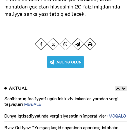
manatdan çox olan hissəsinin 20 faizi miqdarında
maliyyə sanksiyası tətbiq ediləcək.
AKTUAL
Sahibkarlıq fəaliyyəti üçün inklüziv imkanlar yaradan vergi
“D
təşviqləri
MƏQALƏ
fə
lıq
Dünya iqtisadiyyatında vergi siyasətinin imperativləri
MƏQALƏ
Ni
mü
Əvəz Quliyev: “Yumşaq keçid sayəsində aparılmış islahatın