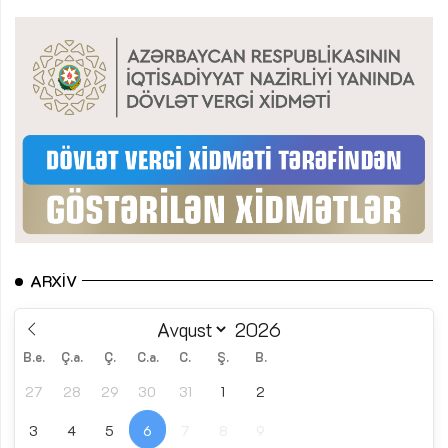
ARXIV
B.e.
Ç.a.
Ç.
C.a.
C.
Ş.
B.
27
28
29
30
31
1
2
3
4
5
6
7
8
9