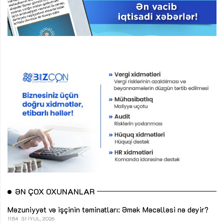
ƏN ÇOX OXUNANLAR
Məzuniyyət və işçinin təminatları: Əmək Məcəlləsi nə deyir?
11:54
31 İYUL, 2026