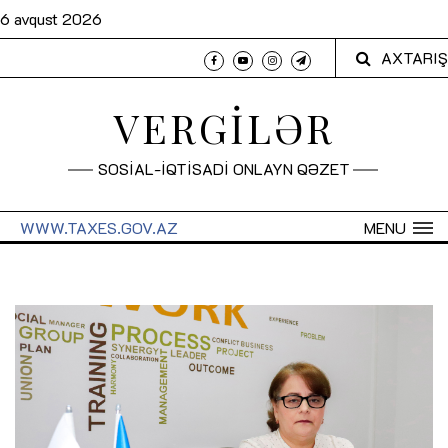
6 avqust 2026
AXTARIŞ
VERGİLƏR
SOSİAL-İQTİSADİ ONLAYN QƏZET
WWW.TAXES.GOV.AZ
MENU