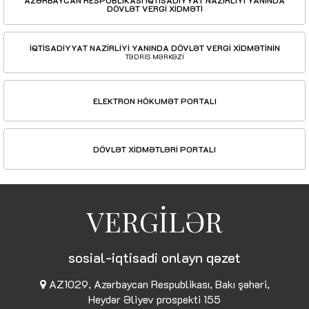
AZƏRBAYCAN RESPUBLİKASI İQTİSADİYYAT NAZİRLİYİ YANINDA
DÖVLƏT VERGİ XİDMƏTİ
İQTİSADİYYAT NAZİRLİYİ YANINDA DÖVLƏT VERGİ XİDMƏTİNİN
TƏDRİS MƏRKƏZİ
ELEKTRON HÖKUMƏT PORTALI
DÖVLƏT XİDMƏTLƏRİ PORTALI
VERGİLƏR
sosial-iqtisadi onlayn qəzet
AZ1029, Azərbaycan Respublikası, Bakı şəhəri,
Heydər Əliyev prospekti 155