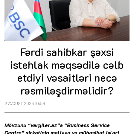
Fərdi sahibkar şəxsi
istehlak məqsədilə cəlb
etdiyi vəsaitləri necə
rəsmiləşdirməlidir?
9 AVQUST 2023 10:58
Mövzunu “vergiler.az”a “Business Service
Centre” şirkətinin maliyyə və mühasibat işləri