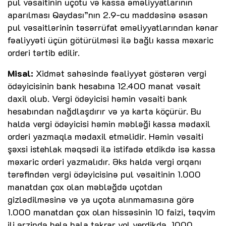
pul vəsaitinin uçotu və kassa əməliyyatlarının
aparılması Qaydası”nın 2.9-cu maddəsinə əsasən
pul vəsaitlərinin təsərrüfat əməliyyatlarından kənar
fəaliyyəti üçün götürülməsi ilə bağlı kassa məxaric
orderi tərtib edilir.
Misal:
Xidmət sahəsində fəaliyyət göstərən vergi
ödəyicisinin bank hesabına 12.400 manat vəsait
daxil olub. Vergi ödəyicisi həmin vəsaiti bank
hesabından nağdlaşdırır və ya karta köçürür. Bu
halda vergi ödəyicisi həmin məbləği kassa mədaxil
orderi yazmaqla mədaxil etməlidir. Həmin vəsaiti
şəxsi istehlak məqsədi ilə istifadə etdikdə isə kassa
məxaric orderi yazmalıdır. Əks halda vergi orqanı
tərəfindən vergi ödəyicisinə pul vəsaitinin 1.000
manatdan çox olan məbləğdə uçotdan
gizlədilməsinə və ya uçota alınmamasına görə
1.000 manatdan çox olan hissəsinin 10 faizi, təqvim
ili ərzində belə hala təkrar yol verdikdə, 1000