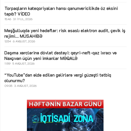
Torpaqların kateqoriyaları hansı qanunvericilikdə öz əksini
tapıb?
VİDEO
15:46
31 İYUL, 2026
Məşğulluqda yeni hədəflər: risk əsaslı elektron audit, çevik iş
rejimi...
MÜSAHİBƏ
12:54
6 AVQUST, 2026
Daşıma xərclərinə dövlət dəstəyi: qeyri-neft-qaz ixracı və
Naxçıvan üçün yeni imkanlar
MƏQALƏ
11:59
5 AVQUST, 2026
“YouTube”dan əldə edilən gəlirlərə vergi güzəşti tətbiq
olunurmu?
09:35
3 AVQUST, 2026