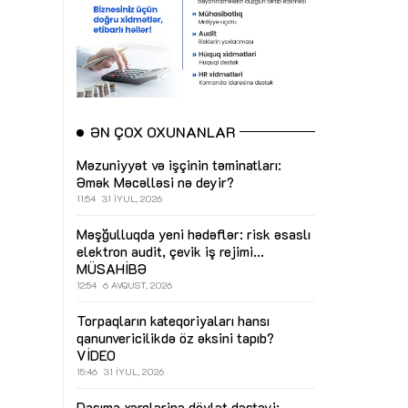
ƏN ÇOX OXUNANLAR
Məzuniyyət və işçinin təminatları:
Əmək Məcəlləsi nə deyir?
11:54
31 İYUL, 2026
Məşğulluqda yeni hədəflər: risk əsaslı
elektron audit, çevik iş rejimi...
MÜSAHİBƏ
12:54
6 AVQUST, 2026
Torpaqların kateqoriyaları hansı
qanunvericilikdə öz əksini tapıb?
VİDEO
15:46
31 İYUL, 2026
Daşıma xərclərinə dövlət dəstəyi: