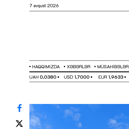
7 avqust 2026
HAQQIMIZDA
XƏBƏRLƏR
MÜSAHIBƏLƏR
EL
0,6486
UAH
0,0380
USD
1,7000
EUR
1,9633