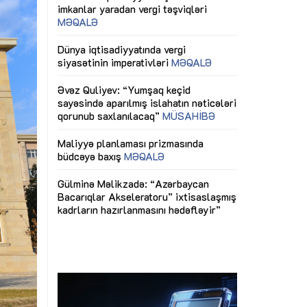
ericiliyinə
Dünya iqtisadiyyatında vergi
Nicat İmanov: "
ühitinin
siyasətinin imperativləri
MƏQALƏ
dəyişikliklər s
edir"
yaxşılaşdırılma
MÜSAHİBƏ
Əvəz Quliyev: “Yumşaq keçid
sayəsində aparılmış islahatın nəticələri
miz daha
qorunub saxlanılacaq”
MÜSAHİBƏ
Aytən Kərimov
, çevik və
inklüziv iş müh
dırmaqdır”
öyrənən komand
Maliyyə planlaması prizmasında
MÜSAHİBƏ
büdcəyə baxış
MƏQALƏ
tərəfdaşlığı
Azərbaycanda d
Gülminə Məlikzadə: “Azərbaycan
n ilk pilot
çərçivəsində hə
Bacarıqlar Akseleratoru” ixtisaslaşmış
layihə
VİDEO
kadrların hazırlanmasını hədəfləyir”
qaviləsi”
Aydın Hüseynov
renliyini
Azərbaycanın iq
andır”
təmin edən əsa
MÜSAHİBƏ