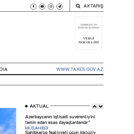
AXTARIŞ
DIA
WWW.TAXES.GOV.AZ
AKTUAL
 arxasında
Sahibkarlıq fəaliyyəti üçün inklüziv
“Düzgün kommun
t dayanır”
imkanlar yaradan vergi təşviqləri
real iş və siste
MƏQALƏ
MÜSAHİBƏ