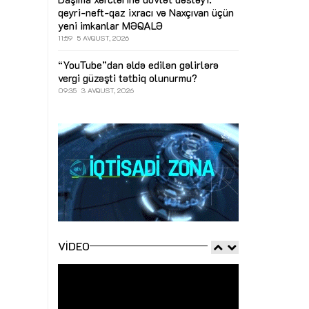
qeyri-neft-qaz ixracı və Naxçıvan üçün
yeni imkanlar
MƏQALƏ
11:59
5 AVQUST, 2026
“YouTube”dan əldə edilən gəlirlərə
vergi güzəşti tətbiq olunurmu?
09:35
3 AVQUST, 2026
VIDEO