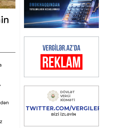
in
a
,
ədən
z