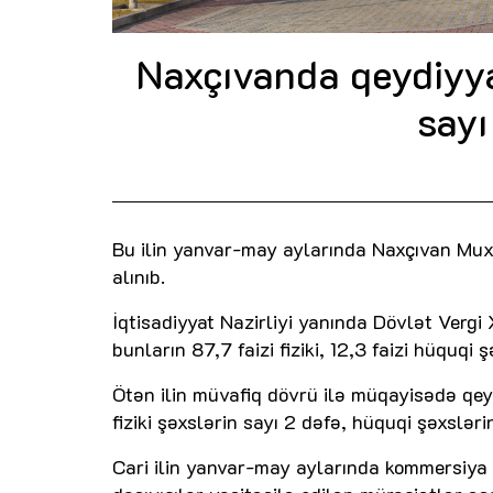
Naxçıvanda qeydiyyat
sayı
Bu ilin yanvar-may aylarında Naxçıvan Mux
alınıb.
İqtisadiyyat Nazirliyi yanında Dövlət Verg
bunların 87,7 faizi fiziki, 12,3 faizi hüquqi 
Ötən ilin müvafiq dövrü ilə müqayisədə qeyd
fiziki şəxslərin sayı 2 dəfə, hüquqi şəxsləri
Cari ilin yanvar-may aylarında kommersiya q