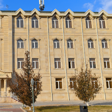
Dünya iqtisadiyyatında vergi
Nicat İmanov: "Vergi qanunv
siyasətinin imperativləri
MƏQALƏ
dəyişikliklər sahibkarlıq m
yaxşılaşdırılmasına xidmət 
MÜSAHİBƏ
Əvəz Quliyev: “Yumşaq keçid
sayəsində aparılmış islahatın nəticələri
qorunub saxlanılacaq”
MÜSAHİBƏ
Aytən Kərimova: “Məqsədi
inklüziv iş mühiti yaratmaq
öyrənən komanda formalaş
Maliyyə planlaması prizmasında
MÜSAHİBƏ
büdcəyə baxış
MƏQALƏ
Azərbaycanda dövlət-özəl 
Gülminə Məlikzadə: “Azərbaycan
çərçivəsində həyata keçirilə
Bacarıqlar Akseleratoru” ixtisaslaşmış
layihə
VİDEO
kadrların hazırlanmasını hədəfləyir”
Aydın Hüseynov: “Əsrin mü
Azərbaycanın iqtisadi suve
təmin edən əsas dayaqlard
MÜSAHİBƏ