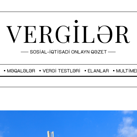
VERGİLƏR
SOSİAL-İQTİSADİ ONLAYN QƏZET
MƏQALƏLƏR
VERGI TESTLƏRI
ELANLAR
MULTIME
GBP
2,2882
RUB
2,1023
Sahibkarlıq fəaliyyəti üçün inklüziv
“Düzgün kommunikasiyanın
imkanlar yaradan vergi təşviqləri
real iş və sistemli fəaliyyə
MƏQALƏ
MÜSAHİBƏ