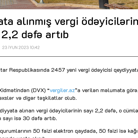
a alınmış vergi ödəyicilərin
 2,2 dəfə artıb
23 İYUN 2023 10:42
tar Respublikasında 2457 yeni vergi ödəyicisi qeydiyyat
i Xidmətindən (DVX) “
vergiler.az
”a verilən məlumata görə
şəxslər və digər təşkilatlar olub.
iyyata alınan vergi ödəyicilərinin sayı 2,2 dəfə, o cüml
n sayı isə 30 dəfə artıb.
urumlarının 50 faizi elektron qaydada, 50 faizi isə kağı