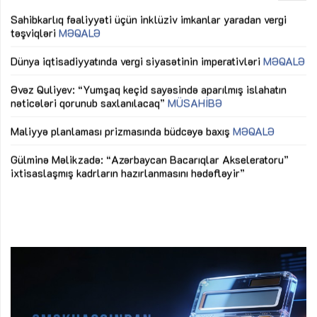
Sahibkarlıq fəaliyyəti üçün inklüziv imkanlar yaradan vergi
“D
təşviqləri
MƏQALƏ
fə
lıq
Dünya iqtisadiyyatında vergi siyasətinin imperativləri
MƏQALƏ
Ni
mü
Əvəz Quliyev: “Yumşaq keçid sayəsində aparılmış islahatın
nəticələri qorunub saxlanılacaq”
MÜSAHİBƏ
Ay
ya
M
Maliyyə planlaması prizmasında büdcəyə baxış
MƏQALƏ
Az
Gülminə Məlikzadə: “Azərbaycan Bacarıqlar Akseleratoru”
ke
ixtisaslaşmış kadrların hazırlanmasını hədəfləyir”
Ay
su