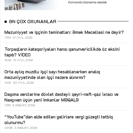
ƏN ÇOX OXUNANLAR
Məzuniyyət və işçinin təminatları: Əmək Məcəlləsi nə deyir?
11:54
31 İYUL, 2026
Torpaqların kateqoriyaları hansı qanunvericilikdə öz əksini
tapıb?
VİDEO
15:46
31 İYUL, 2026
Orta aylıq muzdlu işçi sayı hesablanarkən analıq
məzuniyyətində olan işçi nəzərə alınırmı?
14:18
30 İYUL, 2026
Daşıma xərclərinə dövlət dəstəyi: qeyri-neft-qaz ixracı və
Naxçıvan üçün yeni imkanlar
MƏQALƏ
11:59
5 AVQUST, 2026
“YouTube”dan əldə edilən gəlirlərə vergi güzəşti tətbiq
olunurmu?
09:35
3 AVQUST, 2026