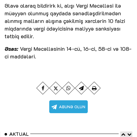
Əlavə olaraq bildirirk ki, alışı Vergi Məcəlləsi ilə
müəyyən olunmuş qaydada sənədləşdirilmədən
alınmış malların alışına çəkilmiş xərclərin 10 faizi
miqdarında vergi ödəyicisinə maliyyə sanksiyası
tətbiq edilir.
Əsas:
Vergi Məcəlləsinin 14-cü, 16-ci, 58-ci və 108-
ci maddələri.
AKTUAL