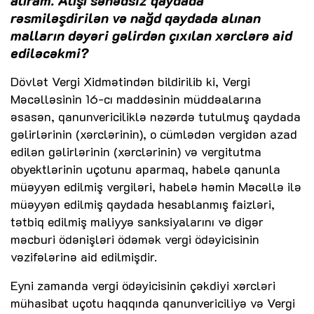
rəsmiləşdirilən və nağd qaydada alınan
malların dəyəri gəlirdən çıxılan xərclərə aid
ediləcəkmi?
Dövlət Vergi Xidmətindən bildirilib ki, Vergi
Məcəlləsinin 16-cı maddəsinin müddəalarına
əsasən, qanunvericiliklə nəzərdə tutulmuş qaydada
gəlirlərinin (xərclərinin), o cümlədən vergidən azad
edilən gəlirlərinin (xərclərinin) və vergitutma
obyektlərinin uçotunu aparmaq, habelə qanunla
müəyyən edilmiş vergiləri, habelə həmin Məcəllə ilə
müəyyən edilmiş qaydada hesablanmış faizləri,
tətbiq edilmiş maliyyə sanksiyalarını və digər
məcburi ödənişləri ödəmək vergi ödəyicisinin
vəzifələrinə aid edilmişdir.
Eyni zamanda vergi ödəyicisinin çəkdiyi xərcləri
mühasibat uçotu haqqında qanunvericiliyə və Vergi