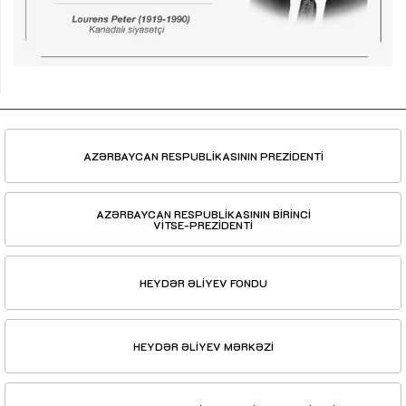
AZƏRBAYCAN RESPUBLİKASININ PREZİDENTİ
AZƏRBAYCAN RESPUBLİKASININ BİRİNCİ
VİTSE-PREZİDENTİ
HEYDƏR ƏLİYEV FONDU
HEYDƏR ƏLİYEV MƏRKƏZİ