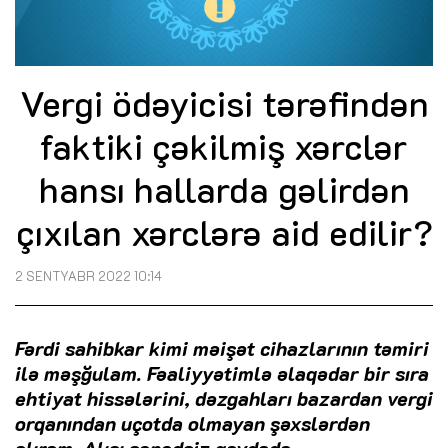
Vergi ödəyicisi tərəfindən
faktiki çəkilmiş xərclər
hansı hallarda gəlirdən
çıxılan xərclərə aid edilir?
2 SENTYABR 2022 10:14
Fərdi sahibkar kimi məişət cihazlarının təmiri
ilə məşğulam. Fəaliyyətimlə əlaqədar bir sıra
ehtiyat hissələrini, dəzgahları bazardan vergi
orqanından uçotda olmayan şəxslərdən
alıram. Alışı sənədsiz qaydada