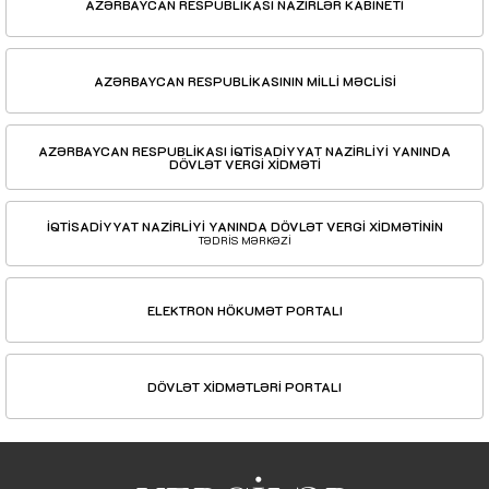
AZƏRBAYCAN RESPUBLİKASI NAZİRLƏR KABİNETİ
AZƏRBAYCAN RESPUBLİKASININ MİLLİ MƏCLİSİ
AZƏRBAYCAN RESPUBLİKASI İQTİSADİYYAT NAZİRLİYİ YANINDA
DÖVLƏT VERGİ XİDMƏTİ
İQTİSADİYYAT NAZİRLİYİ YANINDA DÖVLƏT VERGİ XİDMƏTİNİN
TƏDRİS MƏRKƏZİ
ELEKTRON HÖKUMƏT PORTALI
DÖVLƏT XİDMƏTLƏRİ PORTALI