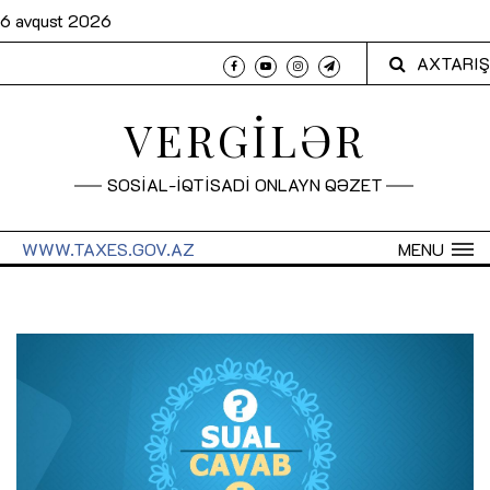
6 avqust 2026
AXTARIŞ
VERGİLƏR
SOSİAL-İQTİSADİ ONLAYN QƏZET
WWW.TAXES.GOV.AZ
MENU