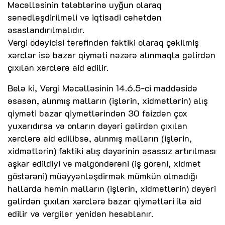
Məcəlləsinin tələblərinə uyğun olaraq
sənədləşdirilməli və iqtisadi cəhətdən
əsaslandırılmalıdır.
Vergi ödəyicisi tərəfindən faktiki olaraq çəkilmiş
xərclər isə bazar qiyməti nəzərə alınmaqla gəlirdən
çıxılan xərclərə aid edilir.
Belə ki, Vergi Məcəlləsinin 14.6.5-ci maddəsidə
əsasən, alınmış malların (işlərin, xidmətlərin) alış
qiyməti bazar qiymətlərindən 30 faizdən çox
yuxarıdırsa və onların dəyəri gəlirdən çıxılan
xərclərə aid edilibsə, alınmış malların (işlərin,
xidmətlərin) faktiki alış dəyərinin əsassız artırılması
aşkar edildiyi və malgöndərəni (iş görəni, xidmət
göstərəni) müəyyənləşdirmək mümkün olmadığı
hallarda həmin malların (işlərin, xidmətlərin) dəyəri
gəlirdən çıxılan xərclərə bazar qiymətləri ilə aid
edilir və vergilər yenidən hesablanır.