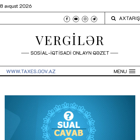
8 avqust 2026
AXTARIŞ
VERGİLƏR
SOSİAL-İQTİSADİ ONLAYN QƏZET
WWW.TAXES.GOV.AZ
MENU