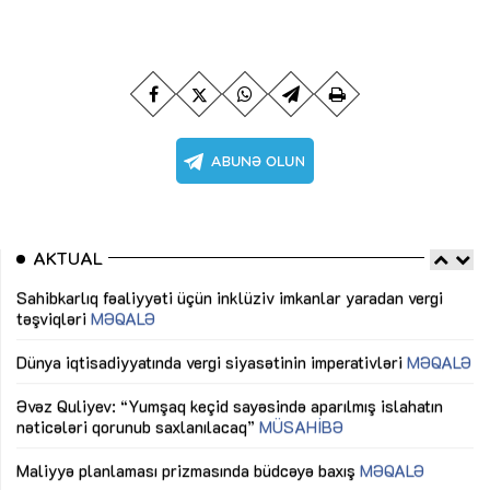
AKTUAL
Sahibkarlıq fəaliyyəti üçün inklüziv imkanlar yaradan vergi
“D
təşviqləri
MƏQALƏ
fə
lıq
Dünya iqtisadiyyatında vergi siyasətinin imperativləri
MƏQALƏ
Ni
mü
Əvəz Quliyev: “Yumşaq keçid sayəsində aparılmış islahatın
nəticələri qorunub saxlanılacaq”
MÜSAHİBƏ
Ay
ya
M
Maliyyə planlaması prizmasında büdcəyə baxış
MƏQALƏ