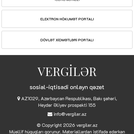
ELEKTRON HÖKUMƏT PORTALI
DÖVLƏT XİDMƏTLƏRİ PORTALI
VERGİLƏR
sosial-iqtisadi onlayn qəzet
AZ1029, Azərbaycan Respublikası, Bakı şəhəri,
Heydər Əliyev prospekti 155
info@vergiler.az
© Copyright 2026
vergiler.az
Müəllif hüquqları qorunur. Materiallardan istifadə edərkən