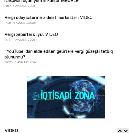
Naxçıvan üçün yeni imkanlar
MƏQALƏ
11:59
5 AVQUST, 2026
Vergi ödəyicilərinə xidmət mərkəzləri
VİDEO
14:25
4 AVQUST, 2026
Vergi xəbərləri: iyul
VİDEO
11:17
4 AVQUST, 2026
“YouTube”dan əldə edilən gəlirlərə vergi güzəşti tətbiq
olunurmu?
09:35
3 AVQUST, 2026
VIDEO