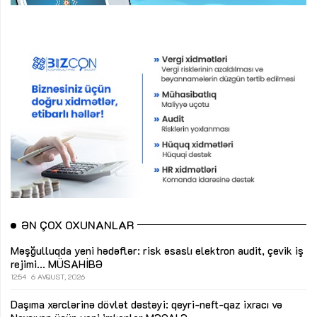
ƏN ÇOX OXUNANLAR
Məşğulluqda yeni hədəflər: risk əsaslı elektron audit, çevik iş
rejimi...
MÜSAHİBƏ
12:54
6 AVQUST, 2026
Daşıma xərclərinə dövlət dəstəyi: qeyri-neft-qaz ixracı və