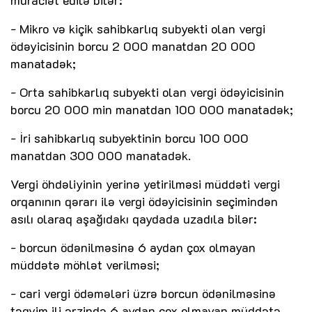
- Mikro və kiçik sahibkarlıq subyekti olan vergi
ödəyicisinin borcu 2 000 manatdan 20 000
manatadək;
- Orta sahibkarlıq subyekti olan vergi ödəyicisinin
borcu 20 000 min manatdan 100 000 manatadək;
- İri sahibkarlıq subyektinin borcu 100 000
manatdan 300 000 manatadək.
Vergi öhdəliyinin yerinə yetirilməsi müddəti vergi
orqanının qərarı ilə vergi ödəyicisinin seçimindən
asılı olaraq aşağıdakı qaydada uzadıla bilər:
- borcun ödənilməsinə 6 aydan çox olmayan
müddətə möhlət verilməsi;
- cari vergi ödəmələri üzrə borcun ödənilməsinə
təqvim ili ərzində 6 aydan çox olmayan müddətə