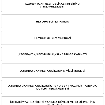
AZƏRBAYCAN RESPUBLİKASININ BİRİNCİ
VİTSE-PREZİDENTİ
HEYDƏR ƏLİYEV FONDU
HEYDƏR ƏLİYEV MƏRKƏZİ
AZƏRBAYCAN RESPUBLİKASI NAZİRLƏR KABİNETİ
AZƏRBAYCAN RESPUBLİKASININ MİLLİ MƏCLİSİ
AZƏRBAYCAN RESPUBLİKASI İQTİSADİYYAT NAZİRLİYİ YANINDA
DÖVLƏT VERGİ XİDMƏTİ
İQTİSADİYYAT NAZİRLİYİ YANINDA DÖVLƏT VERGİ XİDMƏTİNİN
TƏDRİS MƏRKƏZİ