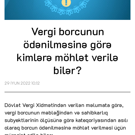
Vergi borcunun
ödənilməsinə görə
kimlərə möhlət verilə
bilər?
29 İYUN 2022 10:12
Dövlət Vergi Xidmətindən verilən məlumata görə,
vergi borcunun məbləğindən və sahibkarlıq
subyektlərinin ölçüsünə görə kateqoriyasından asılı
olaraq borcun ödənilməsinə möhlət verilməsi üçün
müraciət edilə bilər: