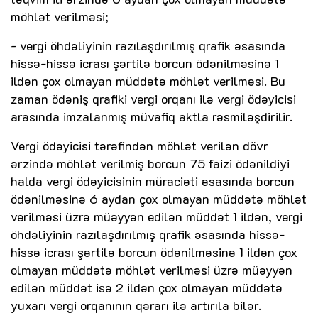
möhlət verilməsi;
- vergi öhdəliyinin razılaşdırılmış qrafik əsasında
hissə-hissə icrası şərtilə borcun ödənilməsinə 1
ildən çox olmayan müddətə möhlət verilməsi. Bu
zaman ödəniş qrafiki vergi orqanı ilə vergi ödəyicisi
arasında imzalanmış müvafiq aktla rəsmiləşdirilir.
Vergi ödəyicisi tərəfindən möhlət verilən dövr
ərzində möhlət verilmiş borcun 75 faizi ödənildiyi
halda vergi ödəyicisinin müraciəti əsasında borcun
ödənilməsinə 6 aydan çox olmayan müddətə möhlət
verilməsi üzrə müəyyən edilən müddət 1 ildən, vergi
öhdəliyinin razılaşdırılmış qrafik əsasında hissə-
hissə icrası şərtilə borcun ödənilməsinə 1 ildən çox
olmayan müddətə möhlət verilməsi üzrə müəyyən
edilən müddət isə 2 ildən çox olmayan müddətə
yuxarı vergi orqanının qərarı ilə artırıla bilər.