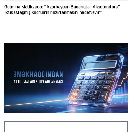
Az
Gülminə Məlikzadə: “Azərbaycan Bacarıqlar Akseleratoru”
ke
ixtisaslaşmış kadrların hazırlanmasını hədəfləyir”
Ay
su