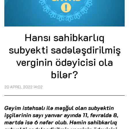
Hansı sahibkarlıq
subyekti sadələşdirilmiş
verginin ödəyicisi ola
bilər?
20 APREL 2022 14:02
Geyim istehsalı ilə məşğul olan subyektin
işçilərinin sayı yanvar ayında 11, fevralda 8,
martda isə 6 nəfər olub. Həmin sahibkarlıq