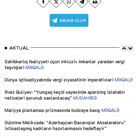
AKTUAL
Sahibkarlıq fəaliyyəti üçün inklüziv imkanlar yaradan vergi
“D
təşviqləri
MƏQALƏ
fə
lıq
Dünya iqtisadiyyatında vergi siyasətinin imperativləri
MƏQALƏ
Ni
mü
Əvəz Quliyev: “Yumşaq keçid sayəsində aparılmış islahatın
nəticələri qorunub saxlanılacaq”
MÜSAHİBƏ
Ay
ya
M
Maliyyə planlaması prizmasında büdcəyə baxış
MƏQALƏ
Az
Gülminə Məlikzadə: “Azərbaycan Bacarıqlar Akseleratoru”
ke
ixtisaslaşmış kadrların hazırlanmasını hədəfləyir”
Ay