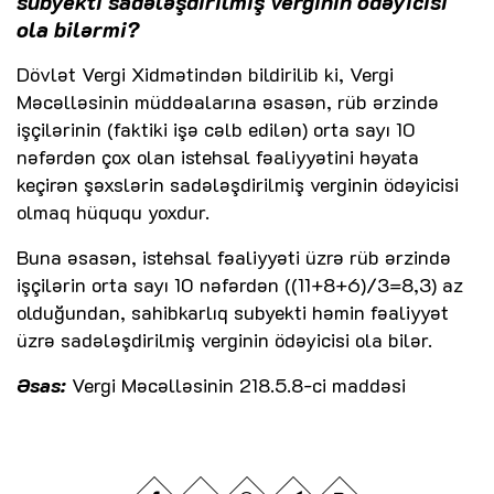
subyekti sadələşdirilmiş verginin ödəyicisi
ola bilərmi?
Dövlət Vergi Xidmətindən bildirilib ki, Vergi
Məcəlləsinin müddəalarına əsasən, rüb ərzində
işçilərinin (faktiki işə cəlb edilən) orta sayı 10
nəfərdən çox olan istehsal fəaliyyətini həyata
keçirən şəxslərin sadələşdirilmiş verginin ödəyicisi
olmaq hüququ yoxdur.
Buna əsasən, istehsal fəaliyyəti üzrə rüb ərzində
işçilərin orta sayı 10 nəfərdən ((11+8+6)/3=8,3) az
olduğundan, sahibkarlıq subyekti həmin fəaliyyət
üzrə sadələşdirilmiş verginin ödəyicisi ola bilər.
Əsas:
Vergi Məcəlləsinin 218.5.8-ci maddəsi