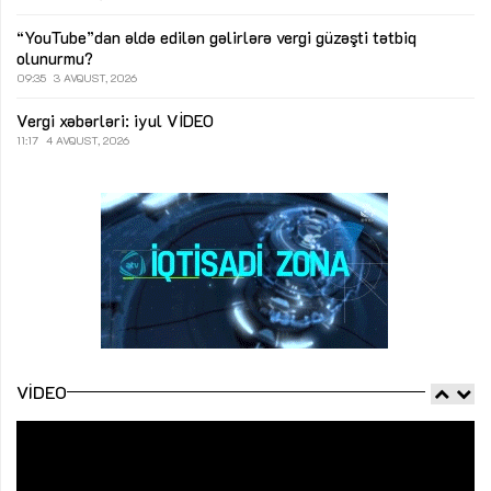
“YouTube”dan əldə edilən gəlirlərə vergi güzəşti tətbiq
olunurmu?
09:35
3 AVQUST, 2026
Vergi xəbərləri: iyul
VİDEO
11:17
4 AVQUST, 2026
VIDEO