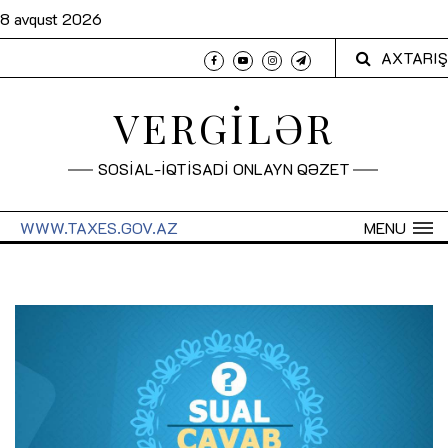
8 avqust 2026
AXTARIŞ
VERGİLƏR
SOSİAL-İQTİSADİ ONLAYN QƏZET
WWW.TAXES.GOV.AZ
MENU