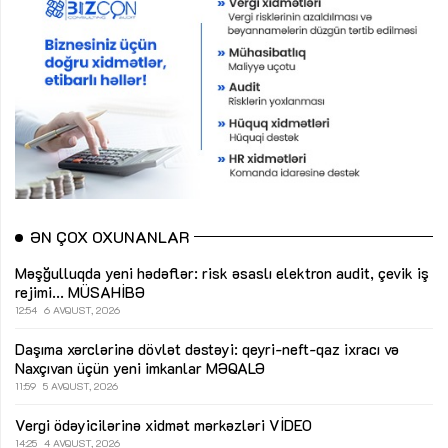
ƏN ÇOX OXUNANLAR
Məşğulluqda yeni hədəflər: risk əsaslı elektron audit, çevik iş
rejimi...
MÜSAHİBƏ
12:54
6 AVQUST, 2026
Daşıma xərclərinə dövlət dəstəyi: qeyri-neft-qaz ixracı və
Naxçıvan üçün yeni imkanlar
MƏQALƏ
11:59
5 AVQUST, 2026
Vergi ödəyicilərinə xidmət mərkəzləri
VİDEO
14:25
4 AVQUST, 2026