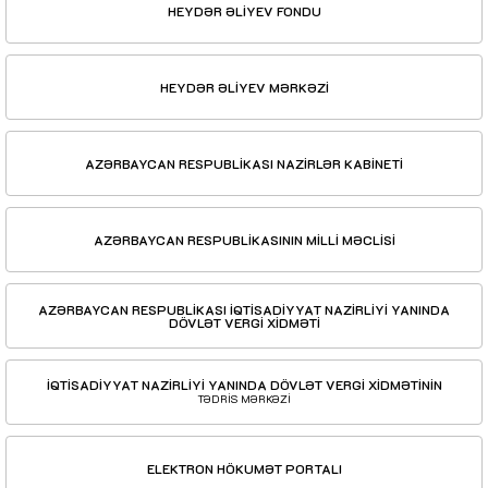
HEYDƏR ƏLİYEV FONDU
HEYDƏR ƏLİYEV MƏRKƏZİ
AZƏRBAYCAN RESPUBLİKASI NAZİRLƏR KABİNETİ
AZƏRBAYCAN RESPUBLİKASININ MİLLİ MƏCLİSİ
AZƏRBAYCAN RESPUBLİKASI İQTİSADİYYAT NAZİRLİYİ YANINDA
DÖVLƏT VERGİ XİDMƏTİ
İQTİSADİYYAT NAZİRLİYİ YANINDA DÖVLƏT VERGİ XİDMƏTİNİN
TƏDRİS MƏRKƏZİ
ELEKTRON HÖKUMƏT PORTALI