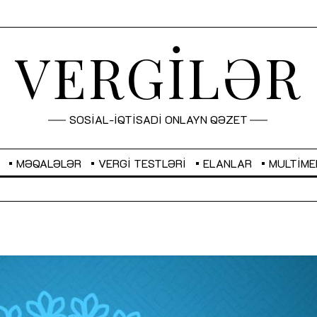
VERGİLƏR
SOSİAL-İQTİSADİ ONLAYN QƏZET
MƏQALƏLƏR
VERGI TESTLƏRI
ELANLAR
MULTIME
GBP
2,2882
RUB
2,1023
Sahibkarlıq fəaliyyəti üçün inklüziv
“Düzgün kommunikasiyanın
imkanlar yaradan vergi təşviqləri
real iş və sistemli fəaliyyə
MƏQALƏ
MÜSAHİBƏ