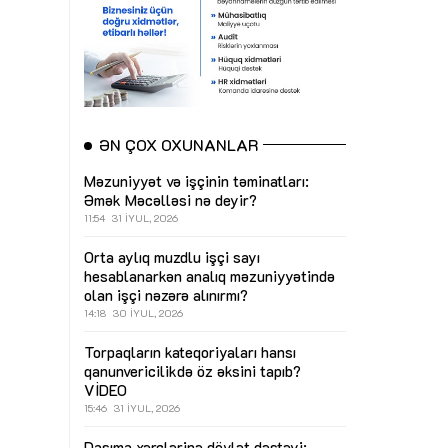
ƏN ÇOX OXUNANLAR
Məzuniyyət və işçinin təminatları:
Əmək Məcəlləsi nə deyir?
11:54
31 İYUL, 2026
Orta aylıq muzdlu işçi sayı
hesablanarkən analıq məzuniyyətində
olan işçi nəzərə alınırmı?
14:18
30 İYUL, 2026
Torpaqların kateqoriyaları hansı
qanunvericilikdə öz əksini tapıb?
VİDEO
15:46
31 İYUL, 2026
Daşıma xərclərinə dövlət dəstəyi: