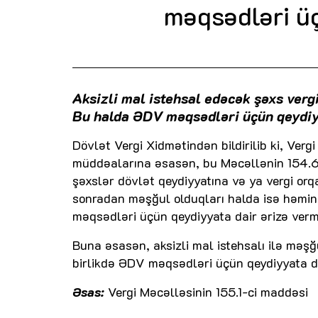
məqsədləri ü
Aksizli mal istehsal edəcək şəxs verg
Bu halda ƏDV məqsədləri üçün qeydiyy
Dövlət Vergi Xidmətindən bildirilib ki, Ver
müddəalarına əsasən, bu Məcəllənin 154.6
şəxslər dövlət qeydiyyatına və ya vergi orq
sonradan məşğul olduqları halda isə həmin
məqsədləri üçün qeydiyyata dair ərizə verm
Buna əsasən, aksizli mal istehsalı ilə məşğ
birlikdə ƏDV məqsədləri üçün qeydiyyata da
Əsas:
Vergi Məcəlləsinin 155.1-ci maddəsi