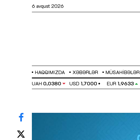
6 avqust 2026
HAQQIMIZDA
XƏBƏRLƏR
MÜSAHIBƏLƏR
EL
0,6486
UAH
0,0380
USD
1,7000
EUR
1,9633