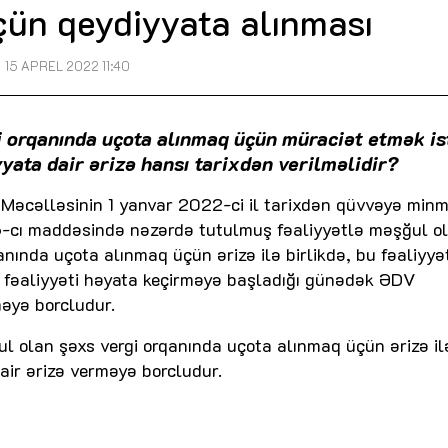
çün qeydiyyata alınması
15 APREL 2022 11:40
i orqanında uçota alınmaq üçün müraciət etmək ist
ata dair ərizə hansı tarixdən verilməlidir?
gi Məcəlləsinin 1 yanvar 2022-ci il tarixdən qüvvəyə minm
-cı maddəsində nəzərdə tutulmuş fəaliyyətlə məşğul o
anında uçota alınmaq üçün ərizə ilə birlikdə, bu fəaliyyə
 fəaliyyəti həyata keçirməyə başladığı günədək ƏDV
əyə borcludur.
ul olan şəxs vergi orqanında uçota alınmaq üçün ərizə il
ir ərizə verməyə borcludur.