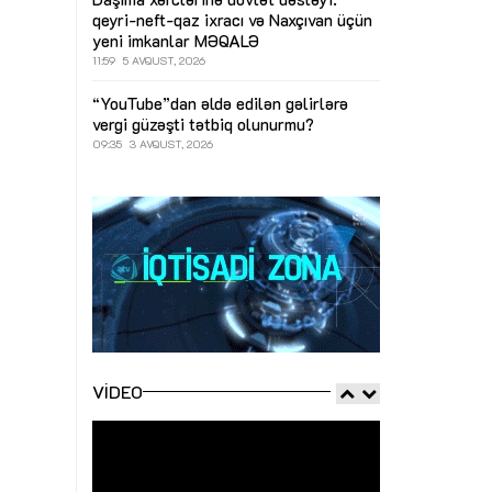
qeyri-neft-qaz ixracı və Naxçıvan üçün
yeni imkanlar
MƏQALƏ
11:59
5 AVQUST, 2026
“YouTube”dan əldə edilən gəlirlərə
vergi güzəşti tətbiq olunurmu?
09:35
3 AVQUST, 2026
VIDEO