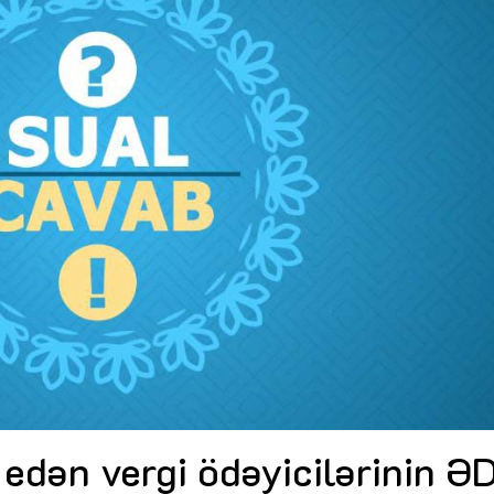
Dünya iqtisadiyyatında vergi
Nicat İmanov: "Vergi qanunv
siyasətinin imperativləri
MƏQALƏ
dəyişikliklər sahibkarlıq m
yaxşılaşdırılmasına xidmət 
MÜSAHİBƏ
Əvəz Quliyev: “Yumşaq keçid
sayəsində aparılmış islahatın nəticələri
qorunub saxlanılacaq”
MÜSAHİBƏ
Aytən Kərimova: “Məqsədi
inklüziv iş mühiti yaratmaq
öyrənən komanda formalaş
Maliyyə planlaması prizmasında
MÜSAHİBƏ
büdcəyə baxış
MƏQALƏ
Azərbaycanda dövlət-özəl 
Gülminə Məlikzadə: “Azərbaycan
çərçivəsində həyata keçirilə
Bacarıqlar Akseleratoru” ixtisaslaşmış
layihə
VİDEO
kadrların hazırlanmasını hədəfləyir”
Aydın Hüseynov: “Əsrin mü
Azərbaycanın iqtisadi suve
təmin edən əsas dayaqlard
MÜSAHİBƏ
 edən vergi ödəyicilərinin Ə