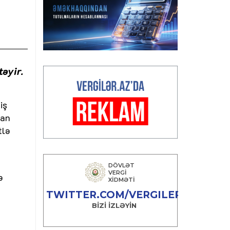
əyir.
iş
lan
tlə
ə