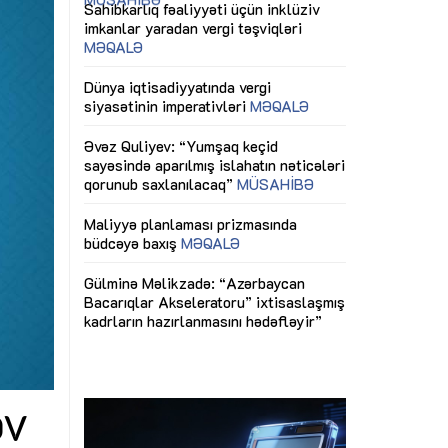
ericiliyinə
Dünya iqtisadiyyatında vergi
Nicat İmanov: "
ühitinin
siyasətinin imperativləri
MƏQALƏ
dəyişikliklər s
edir"
yaxşılaşdırılma
MÜSAHİBƏ
Əvəz Quliyev: “Yumşaq keçid
sayəsində aparılmış islahatın nəticələri
miz daha
qorunub saxlanılacaq”
MÜSAHİBƏ
Aytən Kərimov
, çevik və
inklüziv iş müh
dırmaqdır”
öyrənən komand
Maliyyə planlaması prizmasında
MÜSAHİBƏ
büdcəyə baxış
MƏQALƏ
tərəfdaşlığı
Azərbaycanda d
Gülminə Məlikzadə: “Azərbaycan
n ilk pilot
çərçivəsində hə
Bacarıqlar Akseleratoru” ixtisaslaşmış
layihə
VİDEO
kadrların hazırlanmasını hədəfləyir”
qaviləsi”
Aydın Hüseynov
renliyini
Azərbaycanın iq
andır”
təmin edən əsa
MÜSAHİBƏ
DV