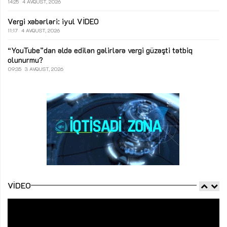
14:25
4 AVQUST, 2026
Vergi xəbərləri: iyul
VİDEO
11:17
4 AVQUST, 2026
“YouTube”dan əldə edilən gəlirlərə vergi güzəşti tətbiq
olunurmu?
09:35
3 AVQUST, 2026
VIDEO