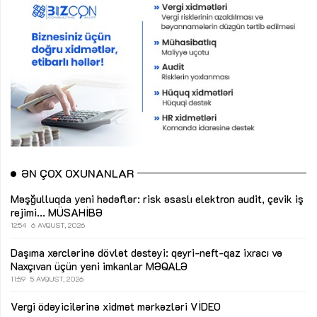
ƏN ÇOX OXUNANLAR
Məşğulluqda yeni hədəflər: risk əsaslı elektron audit, çevik iş
rejimi...
MÜSAHİBƏ
12:54
6 AVQUST, 2026
Daşıma xərclərinə dövlət dəstəyi: qeyri-neft-qaz ixracı və
Naxçıvan üçün yeni imkanlar
MƏQALƏ
11:59
5 AVQUST, 2026
Vergi ödəyicilərinə xidmət mərkəzləri
VİDEO