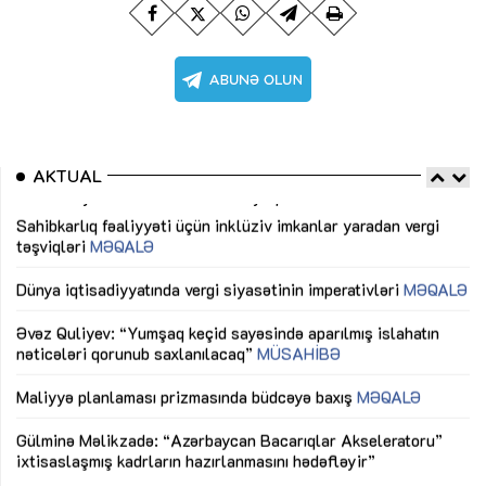
AKTUAL
Sahibkarlıq fəaliyyəti üçün inklüziv imkanlar yaradan vergi
“D
təşviqləri
MƏQALƏ
fə
lıq
Dünya iqtisadiyyatında vergi siyasətinin imperativləri
MƏQALƏ
Ni
mü
Əvəz Quliyev: “Yumşaq keçid sayəsində aparılmış islahatın
nəticələri qorunub saxlanılacaq”
MÜSAHİBƏ
Ay
ya
M
Maliyyə planlaması prizmasında büdcəyə baxış
MƏQALƏ
Az
Gülminə Məlikzadə: “Azərbaycan Bacarıqlar Akseleratoru”
ke
ixtisaslaşmış kadrların hazırlanmasını hədəfləyir”