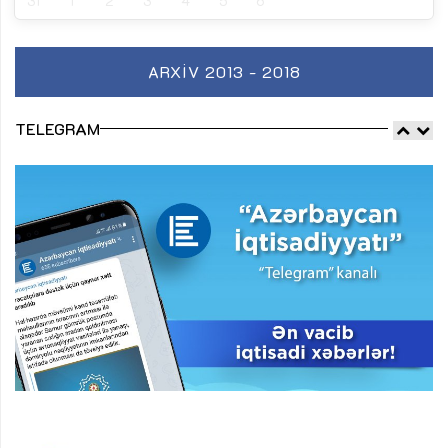
31
1
2
3
4
5
6
ARXIV 2013 - 2018
TELEGRAM