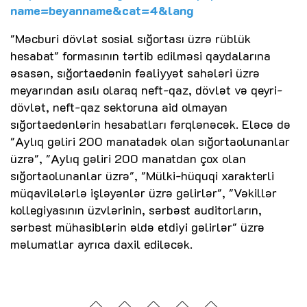
name=beyanname&cat=4&lang
"Məcburi dövlət sosial sığortası üzrə rüblük
hesabat" formasının tərtib edilməsi qaydalarına
əsasən, sığortaedənin fəaliyyət sahələri üzrə
meyarından asılı olaraq neft-qaz, dövlət və qeyri-
dövlət, neft-qaz sektoruna aid olmayan
sığortaedənlərin hesabatları fərqlənəcək. Eləcə də
"Aylıq gəliri 200 manatadək olan sığortaolunanlar
üzrə", "Aylıq gəliri 200 manatdan çox olan
sığortaolunanlar üzrə", "Mülki-hüquqi xarakterli
müqavilələrlə işləyənlər üzrə gəlirlər", "Vəkillər
kollegiyasının üzvlərinin, sərbəst auditorların,
sərbəst mühasiblərin əldə etdiyi gəlirlər" üzrə
məlumatlar ayrıca daxil ediləcək.