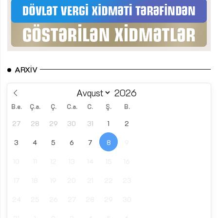
ARXIV
B.e.
Ç.a.
Ç.
C.a.
C.
Ş.
B.
27
28
29
30
31
1
2
3
4
5
6
7
8
9
10
11
12
13
14
15
16
17
18
19
20
21
22
23
24
25
26
27
28
29
30