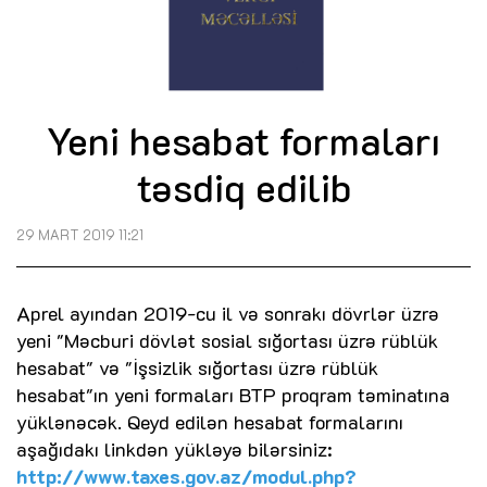
Yeni hesabat formaları
təsdiq edilib
29 MART 2019 11:21
Aprel ayından 2019-cu il və sonrakı dövrlər üzrə
yeni "Məcburi dövlət sosial sığortası üzrə rüblük
hesabat" və "İşsizlik sığortası üzrə rüblük
hesabat"ın yeni formaları BTP proqram təminatına
yüklənəcək. Qeyd edilən hesabat formalarını
aşağıdakı linkdən yükləyə bilərsiniz:
http://www.taxes.gov.az/modul.php?