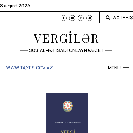
8 avqust 2026
AXTARIŞ
VERGİLƏR
SOSİAL-İQTİSADİ ONLAYN QƏZET
WWW.TAXES.GOV.AZ
MENU