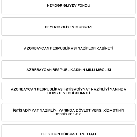
HEYDƏR ƏLİYEV FONDU
HEYDƏR ƏLİYEV MƏRKƏZİ
AZƏRBAYCAN RESPUBLİKASI NAZİRLƏR KABİNETİ
AZƏRBAYCAN RESPUBLİKASININ MİLLİ MƏCLİSİ
AZƏRBAYCAN RESPUBLİKASI İQTİSADİYYAT NAZİRLİYİ YANINDA
DÖVLƏT VERGİ XİDMƏTİ
İQTİSADİYYAT NAZİRLİYİ YANINDA DÖVLƏT VERGİ XİDMƏTİNİN
TƏDRİS MƏRKƏZİ
ELEKTRON HÖKUMƏT PORTALI