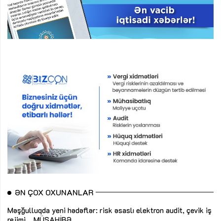
ƏN ÇOX OXUNANLAR
Məşğulluqda yeni hədəflər: risk əsaslı elektron audit, çevik iş
rejimi...
MÜSAHİBƏ