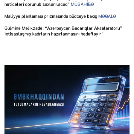
nəticələri qorunub saxlanılacaq”
MÜSAHİBƏ
Ay
ya
M
Maliyyə planlaması prizmasında büdcəyə baxış
MƏQALƏ
Az
Gülminə Məlikzadə: “Azərbaycan Bacarıqlar Akseleratoru”
ke
ixtisaslaşmış kadrların hazırlanmasını hədəfləyir”
Ay
su