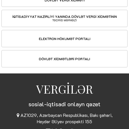
İQTİSADİYYAT NAZİRLİYİ YANINDA DÖVLƏT VERGİ XİDMƏTİNİN
TƏDRİS MƏRKƏZİ
ELEKTRON HÖKUMƏT PORTALI
DÖVLƏT XİDMƏTLƏRİ PORTALI
VERGİLƏR
sosial-iqtisadi onlayn qəzet
AZ1029, Azərbaycan Respublikası, Bakı şəhəri,
Heydər Əliyev prospekti 155