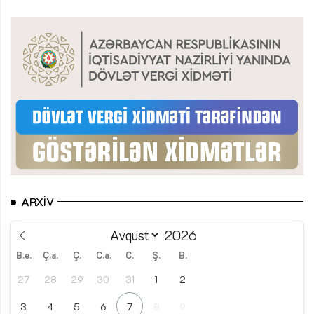
ARXIV
B.e.
Ç.a.
Ç.
C.a.
C.
Ş.
B.
27
28
29
30
31
1
2
3
4
5
6
7
8
9