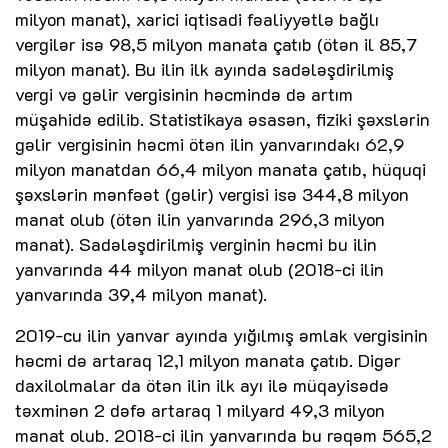
milyon manat), xarici iqtisadi fəaliyyətlə bağlı
vergilər isə 98,5 milyon manata çatıb (ötən il 85,7
milyon manat). Bu ilin ilk ayında sadələşdirilmiş
vergi və gəlir vergisinin həcmində də artım
müşahidə edilib. Statistikaya əsasən, fiziki şəxslərin
gəlir vergisinin həcmi ötən ilin yanvarındakı 62,9
milyon manatdan 66,4 milyon manata çatıb, hüquqi
şəxslərin mənfəət (gəlir) vergisi isə 344,8 milyon
manat olub (ötən ilin yanvarında 296,3 milyon
manat). Sadələşdirilmiş verginin həcmi bu ilin
yanvarında 44 milyon manat olub (2018-ci ilin
yanvarında 39,4 milyon manat).
2019-cu ilin yanvar ayında yığılmış əmlak vergisinin
həcmi də artaraq 12,1 milyon manata çatıb. Digər
daxilolmalar da ötən ilin ilk ayı ilə müqayisədə
təxminən 2 dəfə artaraq 1 milyard 49,3 milyon
manat olub. 2018-ci ilin yanvarında bu rəqəm 565,2