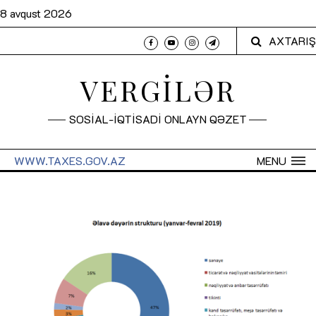
8 avqust 2026
AXTARIŞ
VERGİLƏR
SOSİAL-İQTİSADİ ONLAYN QƏZET
WWW.TAXES.GOV.AZ
MENU