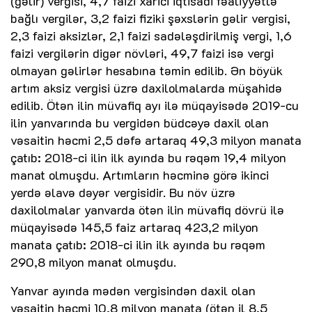
(gəlir) vergisi, 4,7 faizi xarici iqtisadi fəaliyyətlə
bağlı vergilər, 3,2 faizi fiziki şəxslərin gəlir vergisi,
2,3 faizi aksizlər, 2,1 faizi sadələşdirilmiş vergi, 1,6
faizi vergilərin digər növləri, 49,7 faizi isə vergi
olmayan gəlirlər hesabına təmin edilib. Ən böyük
artım aksiz vergisi üzrə daxilolmalarda müşahidə
edilib. Ötən ilin müvafiq ayı ilə müqayisədə 2019-cu
ilin yanvarında bu vergidən büdcəyə daxil olan
vəsaitin həcmi 2,5 dəfə artaraq 49,3 milyon manata
çatıb: 2018-ci ilin ilk ayında bu rəqəm 19,4 milyon
manat olmuşdu. Artımların həcminə görə ikinci
yerdə əlavə dəyər vergisidir. Bu növ üzrə
daxilolmalar yanvarda ötən ilin müvafiq dövrü ilə
müqayisədə 145,5 faiz artaraq 423,2 milyon
manata çatıb: 2018-ci ilin ilk ayında bu rəqəm
290,8 milyon manat olmuşdu.
Yanvar ayında mədən vergisindən daxil olan
vəsaitin həcmi 10,8 milyon manata (ötən il 8,5