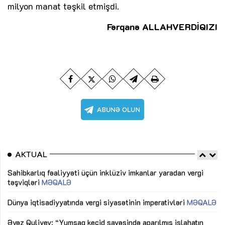
milyon manat təşkil etmişdi.
Fərqanə ALLAHVERDİQIZI
AKTUAL
Sahibkarlıq fəaliyyəti üçün inklüziv imkanlar yaradan vergi
“D
təşviqləri
MƏQALƏ
fə
lıq
Dünya iqtisadiyyatında vergi siyasətinin imperativləri
MƏQALƏ
Ni
mü
Əvəz Quliyev: “Yumşaq keçid sayəsində aparılmış islahatın