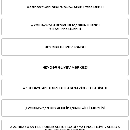
AZƏRBAYCAN RESPUBLİKASININ PREZİDENTİ
AZƏRBAYCAN RESPUBLİKASININ BİRİNCİ
VİTSE-PREZİDENTİ
HEYDƏR ƏLİYEV FONDU
HEYDƏR ƏLİYEV MƏRKƏZİ
AZƏRBAYCAN RESPUBLİKASI NAZİRLƏR KABİNETİ
AZƏRBAYCAN RESPUBLİKASININ MİLLİ MƏCLİSİ
AZƏRBAYCAN RESPUBLİKASI İQTİSADİYYAT NAZİRLİYİ YANINDA
DÖVLƏT VERGİ XİDMƏTİ