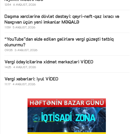
12:54
6 AVQUST, 2026
Daşıma xərclərinə dövlət dəstəyi: qeyri-neft-qaz ixracı və
Naxçıvan üçün yeni imkanlar
MƏQALƏ
11:59
5 AVQUST, 2026
“YouTube”dan əldə edilən gəlirlərə vergi güzəşti tətbiq
olunurmu?
09:35
3 AVQUST, 2026
Vergi ödəyicilərinə xidmət mərkəzləri
VİDEO
14:25
4 AVQUST, 2026
Vergi xəbərləri: iyul
VİDEO
11:17
4 AVQUST, 2026