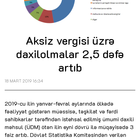
Aksiz vergisi üzrə
daxilolmalar 2,5 dəfə
artıb
18 MART 2019 16:34
2019-cu ilin yanvar-fevral aylarında ölkədə
fəaliyyət göstərən müəssisə, təşkilat və fərdi
sahibkarlar tərəfindən istehsal edilmiş ümumi daxili
məhsul (ÜDM) ötən ilin eyni dövrü ilə müqayisədə 3
faiz artıb. Dövlət Statistika Komitəsindən verilən