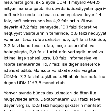
məlumata görə, ilk 2 ayda ÜDM 11 milyard 484,5
milyon manata çatıb. Bu dövrdə iqtisadiyyatın qeyri-
neft sektorunda istehsal olunmuş əlavə dəyər 1,4
faiz, neft sektorunda isə 4,9 faiz artıb. Əlavə
dəyərin 47,2 faizi sənayedə, 10,1 faizi ticarət və
nəqliyyat vasitələrinin təmirində, 6,8 faizi nəqliyyat
və anbar təsərrüfatı sahələrində, 5,4 faizi tikintidə,
3,2 faizi kənd təsərrüfatı, meşə təsərrüfatı və
balıqçılıqda, 2,6 faizi turistlərin yerləşdirilməsi və
ictimai iaşə sahəsi üzrə, 1,8 faizi informasiya və
rabitə sahələrində, 15,7 faizi isə digər sahələrdə
istehsal edilib. Məhsula və idxala xalis vergilər
ÜDM-in 7,2 faizini təşkil edib. Əhalinin hər nəfərinə
düşən ÜDM 1.163,8 manat olub.
Yanvar ayında büdcə daxilolmaları da ötən illə
müqayisədə artıb. Daxilolmaların 20,1 faizi əlavə
dəyər vergisi, 16,3 faizi hüquqi şəxslərin mənfəət