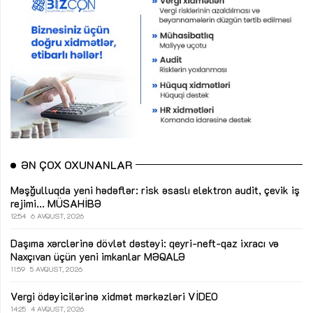
ƏN ÇOX OXUNANLAR
Məşğulluqda yeni hədəflər: risk əsaslı elektron audit, çevik iş
rejimi...
MÜSAHİBƏ
12:54
6 AVQUST, 2026
Daşıma xərclərinə dövlət dəstəyi: qeyri-neft-qaz ixracı və
Naxçıvan üçün yeni imkanlar
MƏQALƏ
11:59
5 AVQUST, 2026
Vergi ödəyicilərinə xidmət mərkəzləri
VİDEO
14:25
4 AVQUST, 2026