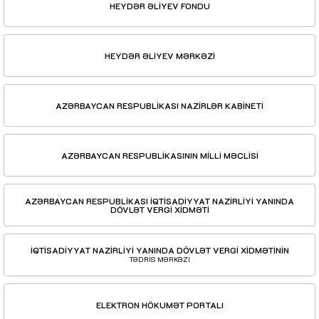
HEYDƏR ƏLİYEV FONDU
HEYDƏR ƏLİYEV MƏRKƏZİ
AZƏRBAYCAN RESPUBLİKASI NAZİRLƏR KABİNETİ
AZƏRBAYCAN RESPUBLİKASININ MİLLİ MƏCLİSİ
AZƏRBAYCAN RESPUBLİKASI İQTİSADİYYAT NAZİRLİYİ YANINDA
DÖVLƏT VERGİ XİDMƏTİ
İQTİSADİYYAT NAZİRLİYİ YANINDA DÖVLƏT VERGİ XİDMƏTİNİN
TƏDRİS MƏRKƏZİ
ELEKTRON HÖKUMƏT PORTALI