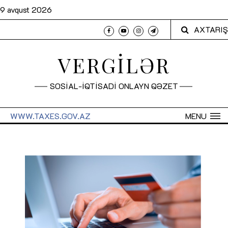
9 avqust 2026
AXTARIŞ
VERGİLƏR
SOSİAL-İQTİSADİ ONLAYN QƏZET
WWW.TAXES.GOV.AZ
MENU