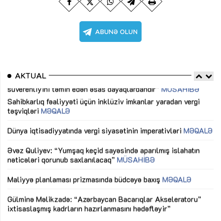
AKTUAL
Sahibkarlıq fəaliyyəti üçün inklüziv imkanlar yaradan vergi
“D
təşviqləri
MƏQALƏ
fə
lıq
Dünya iqtisadiyyatında vergi siyasətinin imperativləri
MƏQALƏ
Ni
mü
Əvəz Quliyev: “Yumşaq keçid sayəsində aparılmış islahatın
nəticələri qorunub saxlanılacaq”
MÜSAHİBƏ
Ay
ya
M
Maliyyə planlaması prizmasında büdcəyə baxış
MƏQALƏ
Az
Gülminə Məlikzadə: “Azərbaycan Bacarıqlar Akseleratoru”
ke
ixtisaslaşmış kadrların hazırlanmasını hədəfləyir”
Ay