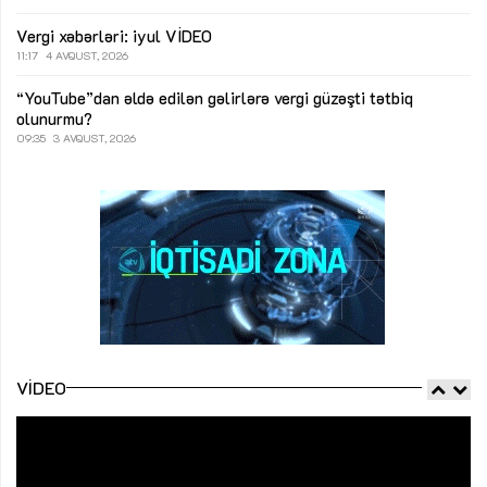
Vergi xəbərləri: iyul
VİDEO
11:17
4 AVQUST, 2026
“YouTube”dan əldə edilən gəlirlərə vergi güzəşti tətbiq
olunurmu?
09:35
3 AVQUST, 2026
VIDEO