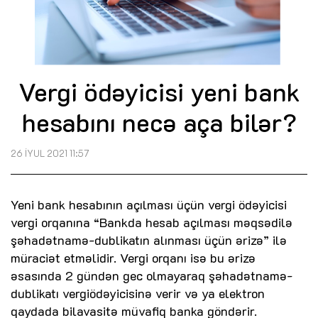
Vergi ödəyicisi yeni bank
hesabını necə aça bilər?
26 İYUL 2021 11:57
Yeni bank hesabının açılması üçün vergi ödəyicisi
vergi orqanına “Bankda hesab açılması məqsədilə
şəhadətnamə-dublikatın alınması üçün ərizə” ilə
müraciət etməlidir. Vergi orqanı isə bu ərizə
əsasında 2 gündən gec olmayaraq şəhadətnamə-
dublikatı vergiödəyicisinə verir və ya elektron
qaydada bilavasitə müvafiq banka göndərir.