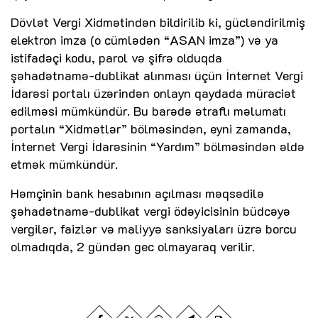
Dövlət Vergi Xidmətindən bildirilib ki, gücləndirilmiş
elektron imza (o cümlədən “ASAN imza”) və ya
istifadəçi kodu, parol və şifrə olduqda
şəhadətnamə-dublikat alınması üçün İnternet Vergi
İdarəsi portalı üzərindən onlayn qaydada müraciət
edilməsi mümkündür. Bu barədə ətraflı məlumatı
portalın “Xidmətlər” bölməsindən, eyni zamanda,
İnternet Vergi İdarəsinin “Yardım” bölməsindən əldə
etmək mümkündür.
Həmçinin bank hesabının açılması məqsədilə
şəhadətnamə-dublikat vergi ödəyicisinin büdcəyə
vergilər, faizlər və maliyyə sanksiyaları üzrə borcu
olmadıqda, 2 gündən gec olmayaraq verilir.