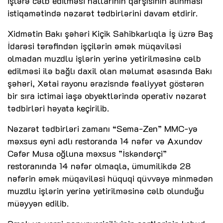
işlərə cəlb edilməsi hallarının qarşısının alınması
istiqamətində nəzarət tədbirlərini davam etdirir.
Xidmətin Bakı şəhəri Kiçik Sahibkarlıqla İş üzrə Baş
İdarəsi tərəfindən işçilərin əmək müqaviləsi
olmadan muzdlu işlərin yerinə yetirilməsinə cəlb
edilməsi ilə bağlı daxil olan məlumat əsasında Bakı
şəhəri, Xətai rayonu ərazisndə fəaliyyət göstərən
bir sıra ictimai iaşə obyektlərində operativ nəzarət
tədbirləri həyata keçirilib.
Nəzarət tədbirləri zamanı “Sema-Zen” MMC-yə
məxsus eyni adlı restoranda 14 nəfər və Axundov
Cəfər Musa oğluna məxsus ”İskəndərçi”
restoranında 14 nəfər olmaqla, ümumilikdə 28
nəfərin əmək müqaviləsi hüquqi qüvvəyə minmədən
muzdlu işlərin yerinə yetirilməsinə cəlb olunduğu
müəyyən edilib.