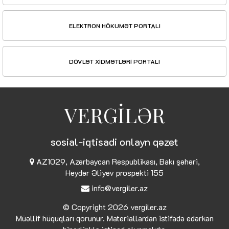
ELEKTRON HÖKUMƏT PORTALI
DÖVLƏT XİDMƏTLƏRİ PORTALI
VERGİLƏR
sosial-iqtisadi onlayn qəzet
AZ1029, Azərbaycan Respublikası, Bakı şəhəri,
Heydər Əliyev prospekti 155
info@vergiler.az
© Copyright 2026
vergiler.az
Müəllif hüquqları qorunur. Materiallardan istifadə edərkən