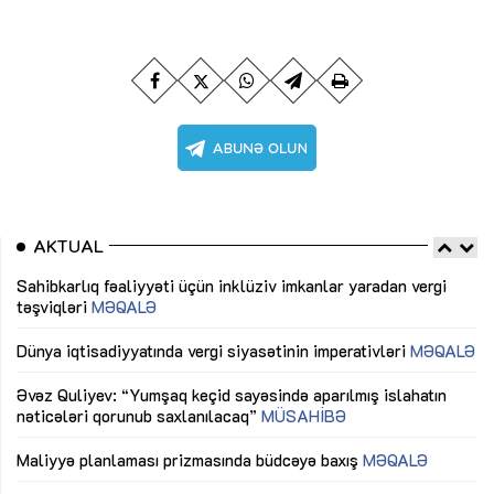
AKTUAL
Sahibkarlıq fəaliyyəti üçün inklüziv imkanlar yaradan vergi
“D
təşviqləri
MƏQALƏ
fə
lıq
Dünya iqtisadiyyatında vergi siyasətinin imperativləri
MƏQALƏ
Ni
mü
Əvəz Quliyev: “Yumşaq keçid sayəsində aparılmış islahatın
nəticələri qorunub saxlanılacaq”
MÜSAHİBƏ
Ay
ya
M
Maliyyə planlaması prizmasında büdcəyə baxış
MƏQALƏ