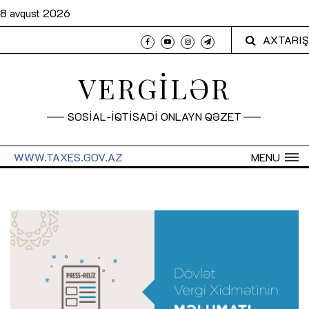
8 avqust 2026
AXTARIŞ
VERGİLƏR
SOSİAL-İQTİSADİ ONLAYN QƏZET
WWW.TAXES.GOV.AZ
MENU