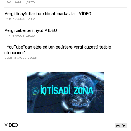
11:59
5 AVQUST, 2026
Vergi ödəyicilərinə xidmət mərkəzləri
VİDEO
14:25
4 AVQUST, 2026
Vergi xəbərləri: iyul
VİDEO
11:17
4 AVQUST, 2026
“YouTube”dan əldə edilən gəlirlərə vergi güzəşti tətbiq
olunurmu?
09:35
3 AVQUST, 2026
VIDEO