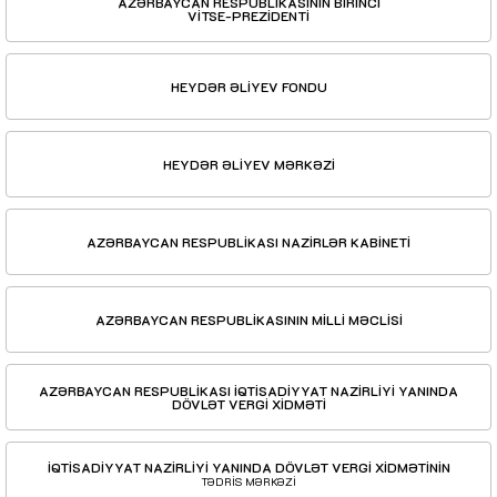
AZƏRBAYCAN RESPUBLİKASININ BİRİNCİ
VİTSE-PREZİDENTİ
HEYDƏR ƏLİYEV FONDU
HEYDƏR ƏLİYEV MƏRKƏZİ
AZƏRBAYCAN RESPUBLİKASI NAZİRLƏR KABİNETİ
AZƏRBAYCAN RESPUBLİKASININ MİLLİ MƏCLİSİ
AZƏRBAYCAN RESPUBLİKASI İQTİSADİYYAT NAZİRLİYİ YANINDA
DÖVLƏT VERGİ XİDMƏTİ
İQTİSADİYYAT NAZİRLİYİ YANINDA DÖVLƏT VERGİ XİDMƏTİNİN
TƏDRİS MƏRKƏZİ