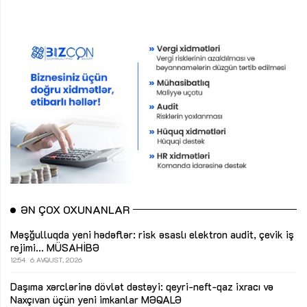
ƏN ÇOX OXUNANLAR
Məşğulluqda yeni hədəflər: risk əsaslı elektron audit, çevik iş
rejimi...
MÜSAHİBƏ
12:54
6 AVQUST, 2026
Daşıma xərclərinə dövlət dəstəyi: qeyri-neft-qaz ixracı və
Naxçıvan üçün yeni imkanlar
MƏQALƏ