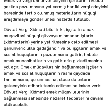
Əmək və vergi qanunvericiliyinin şərtlərinin kobud
şəkildə pozulmasına yol vermiş hər iki vergi ödəyicisi
barəsində tərtib olunmuş materialların hüquqi
araşdırmaya göndərilməsi nəzərdə tutulub.
Dövlət Vergi Xidməti bildirir ki, işçilərin əmək
müqaviləsi hüquqi qüvvəyə minmədən işlərin
(xidmətlərin) yerinə yetirilməsinə cəlb edilməsi
qanunvericiliklə qadağandır və bu işçilərin əmək və
sosial hüquqlarının pozulmasına gətirir, habelə
əmək münasibətlərin və gəlirlərin gizlədilməsinə
yol açır. Əmək müqaviləsinin bağlanması işçilərin
əmək və sosial hüquqlarının rəsmi qaydada
tanınmasına, qorunmasına, eləcə də onların
gələcəyinin etibarlı təmin edilməsinə imkan verir.
Dövlət Vergi Xidməti əmək müqavilələrinin
bağlanması sahəsində nəzarət tədbirlərini davam
etdirəcəkdir.