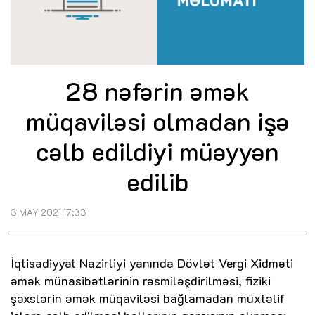
28 nəfərin əmək
müqaviləsi olmadan işə
cəlb edildiyi müəyyən
edilib
3 MAY 2021 17:33
İqtisadiyyat Nazirliyi yanında Dövlət Vergi Xidməti
əmək münasibətlərinin rəsmiləşdirilməsi, fiziki
şəxslərin əmək müqaviləsi bağlamadan müxtəlif