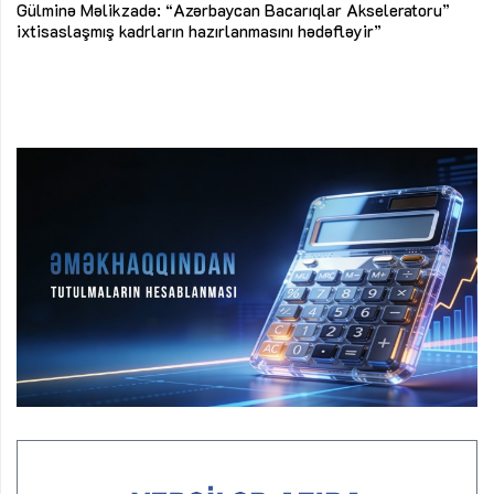
Az
Gülminə Məlikzadə: “Azərbaycan Bacarıqlar Akseleratoru”
ke
ixtisaslaşmış kadrların hazırlanmasını hədəfləyir”
Ay
su