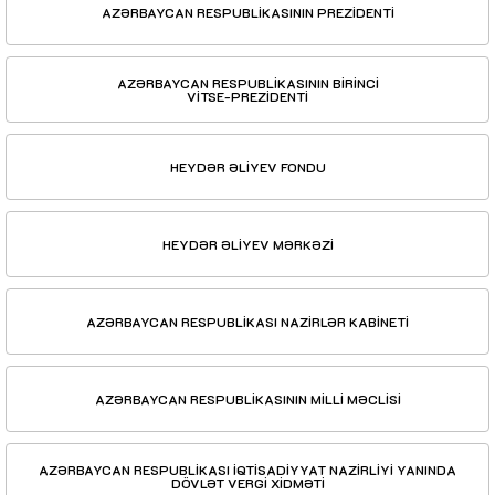
AZƏRBAYCAN RESPUBLİKASININ PREZİDENTİ
AZƏRBAYCAN RESPUBLİKASININ BİRİNCİ
VİTSE-PREZİDENTİ
HEYDƏR ƏLİYEV FONDU
HEYDƏR ƏLİYEV MƏRKƏZİ
AZƏRBAYCAN RESPUBLİKASI NAZİRLƏR KABİNETİ
AZƏRBAYCAN RESPUBLİKASININ MİLLİ MƏCLİSİ
AZƏRBAYCAN RESPUBLİKASI İQTİSADİYYAT NAZİRLİYİ YANINDA
DÖVLƏT VERGİ XİDMƏTİ