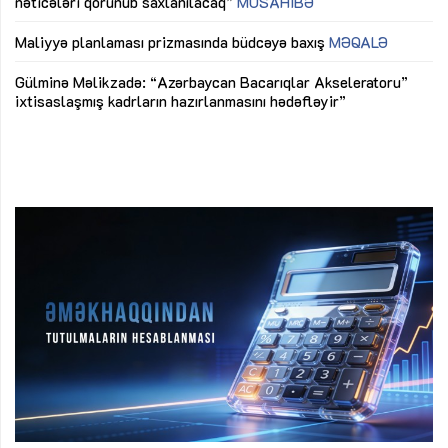
nəticələri qorunub saxlanılacaq”
MÜSAHİBƏ
Ay
ya
M
Maliyyə planlaması prizmasında büdcəyə baxış
MƏQALƏ
Az
Gülminə Məlikzadə: “Azərbaycan Bacarıqlar Akseleratoru”
ke
ixtisaslaşmış kadrların hazırlanmasını hədəfləyir”
Ay
su