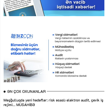
ƏN ÇOX OXUNANLAR
Məşğulluqda yeni hədəflər: risk əsaslı elektron audit, çevik iş
rejimi...
MÜSAHİBƏ