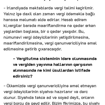
- İrlandiyada məktəblərdə vergi təlimi keçirilmir.
Yalnız işə daxil olan zaman vergi ödəməklə bağlı
hansısa məlumatı əldə edirlər. Hesab edirəm
ki,vergilər barədə maarifləndirmə nə qədər erkən
yaşlardan başlasa, bir o qədər yaxşıdır. Bu,
nümunəvi vergi ödəyicilərinin yetişdirilməsinə,
maarifləndirilməsinə, vergi qanunvericiliyinə əməl
edilməsinə gətirib çıxaracaqdır.
- Vergitutma sisteminin idarə olunmasında
və vergidən yayınma hallarının qarşısının
alınmasında nə kimi üsullardan istifadə
edirsiniz?
- Ölkəmizdə vergi qanunvericiliyinə əməl etməyən
vergi ödəyicilərinin siyahısı hazırlanır və dərc
olunur. Siyahıda təkcə ad və soyad deyil, onların
vergi borcu da qeyd edilir. Bizim fikrimizcə, bu siyahı