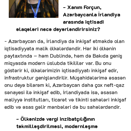
- Xanım Forçun,
Azərbaycanla İrlandiya
arasında iqtisadi
əlaqələri necə dəyərləndirirsiniz?
- Azərbaycan da, İrlandiya da inkişaf etməkdə olan
iqtisadiyyata malik ölkələrdəndir. Hər iki ölkənin
paytaxtında – həm Dublində, həm də Bakıda geniş
miqyasda modern üslubda tikililər var. Bu onu
göstərir ki, ölkələrimizin iqtisadiyyatı inkişaf edir,
infrastruktur genişləndirilir. Müşahidələrimə əsasən
onu deyə bilərəm ki, Azərbaycan daha çox neft-qaz
sənayesi ilə inkişaf edib, İrlandiyada isə, əsasən
maliyyə institutları, ticarət və tikinti sahələri inkişaf
edib və əsas gəlir mənbələri də bu sahələrdəndir.
- Ölkənizdə vergi inzibatçılığının
təkmilləşdirilməsi, modernləşmə