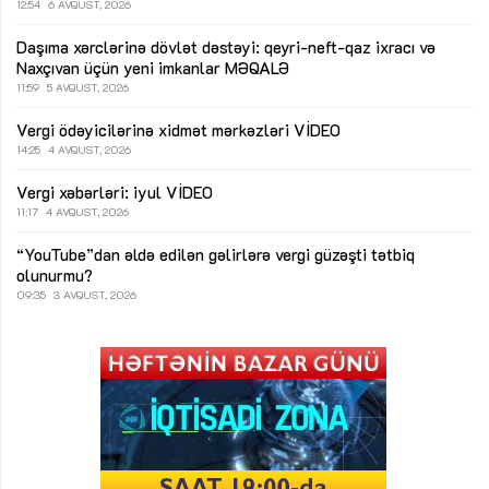
12:54
6 AVQUST, 2026
Daşıma xərclərinə dövlət dəstəyi: qeyri-neft-qaz ixracı və
Naxçıvan üçün yeni imkanlar
MƏQALƏ
11:59
5 AVQUST, 2026
Vergi ödəyicilərinə xidmət mərkəzləri
VİDEO
14:25
4 AVQUST, 2026
Vergi xəbərləri: iyul
VİDEO
11:17
4 AVQUST, 2026
“YouTube”dan əldə edilən gəlirlərə vergi güzəşti tətbiq
olunurmu?
09:35
3 AVQUST, 2026