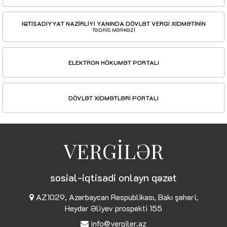
İQTİSADİYYAT NAZİRLİYİ YANINDA DÖVLƏT VERGİ XİDMƏTİNİN
TƏDRİS MƏRKƏZİ
ELEKTRON HÖKUMƏT PORTALI
DÖVLƏT XİDMƏTLƏRİ PORTALI
VERGİLƏR
sosial-iqtisadi onlayn qəzet
AZ1029, Azərbaycan Respublikası, Bakı şəhəri,
Heydər Əliyev prospekti 155
info@vergiler.az