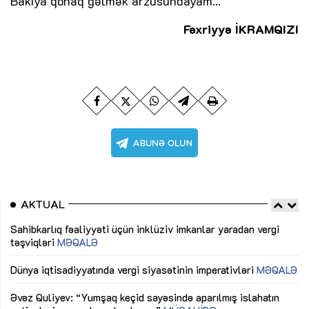
Bakıya qonaq gəlmək arzusundayam...
Fəxriyyə İKRAMQIZI
AKTUAL
Sahibkarlıq fəaliyyəti üçün inklüziv imkanlar yaradan vergi
“D
təşviqləri
MƏQALƏ
fə
lıq
Dünya iqtisadiyyatında vergi siyasətinin imperativləri
MƏQALƏ
Ni
mü
Əvəz Quliyev: “Yumşaq keçid sayəsində aparılmış islahatın