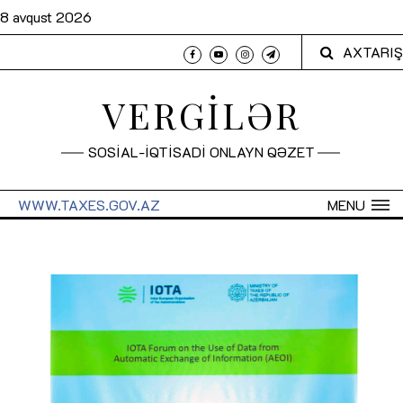
8 avqust 2026
AXTARIŞ
VERGİLƏR
SOSİAL-İQTİSADİ ONLAYN QƏZET
WWW.TAXES.GOV.AZ
MENU