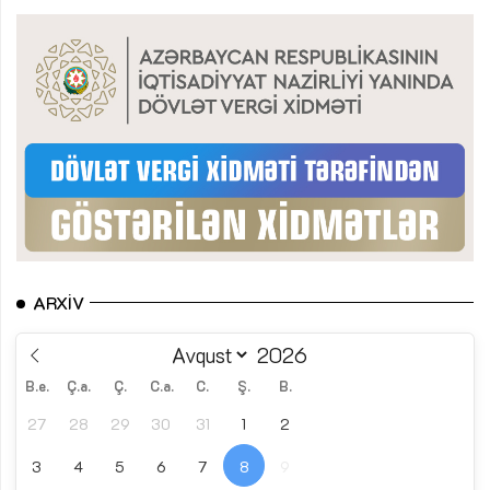
ARXIV
B.e.
Ç.a.
Ç.
C.a.
C.
Ş.
B.
27
28
29
30
31
1
2
3
4
5
6
7
8
9