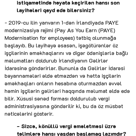
istiqamətində həyata keçirilən hansı son
layihələri qeyd edə bilərsiniz?
- 2019-cu ilin yanvarın 1-dən İrlandiyada PAYE
modernizasiya rejimi (Pay As You Earn (PAYE)
Modernisation for employees) tətbiq olunmağa
başlayıb. Bu layihəyə əsasən, işəgötürənlər öz
işçilərinin əməkhaqlarını və digər ödənişlərlə bağlı
məlumatları doldurub İrlandiyanın Gəlirlər
İdarəsinə göndərirlər. Bununla da Gəlirlər İdarəsi
bəyannamələri əldə etməzdən və hətta işçilərin
əməkhaqları onların hesabına oturmazdan əvvəl
həmin işçilərin gəlirləri haqqında məlumat əldə edə
bilir. Xüsusi sənəd forması doldurulub vergi
administrasiyasına göndərilir ki, bu da öz müsbət
nəticələrini göstərir.
- Sizcə, könüllü vergi əməletməsi üzrə
təlimlərə hansı yaşdan başlamaq lazımdır?