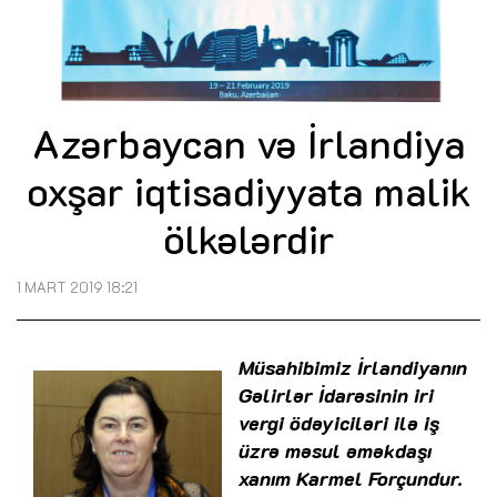
Azərbaycan və İrlandiya
oxşar iqtisadiyyata malik
ölkələrdir
1 MART 2019 18:21
Müsahibimiz İrlandiyanın
Gəlirlər İdarəsinin iri
vergi ödəyiciləri ilə iş
üzrə məsul əməkdaşı
xanım Karmel Forçundur.