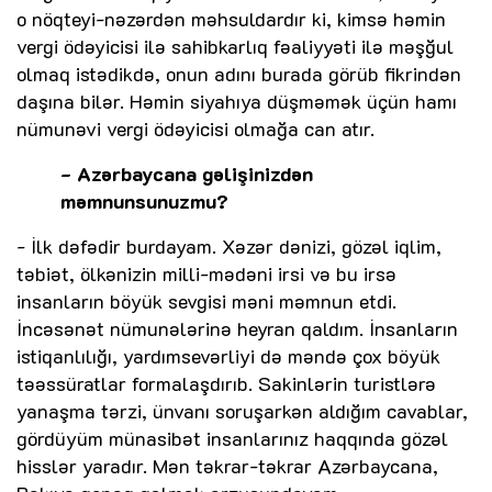
o nöqteyi-nəzərdən məhsuldardır ki, kimsə həmin
vergi ödəyicisi ilə sahibkarlıq fəaliyyəti ilə məşğul
olmaq istədikdə, onun adını burada görüb fikrindən
daşına bilər. Həmin siyahıya düşməmək üçün hamı
nümunəvi vergi ödəyicisi olmağa can atır.
- Azərbaycana gəlişinizdən
məmnunsunuzmu?
- İlk dəfədir burdayam. Xəzər dənizi, gözəl iqlim,
təbiət, ölkənizin milli-mədəni irsi və bu irsə
insanların böyük sevgisi məni məmnun etdi.
İncəsənət nümunələrinə heyran qaldım. İnsanların
istiqanlılığı, yardımsevərliyi də məndə çox böyük
təəssüratlar formalaşdırıb. Sakinlərin turistlərə
yanaşma tərzi, ünvanı soruşarkən aldığım cavablar,
gördüyüm münasibət insanlarınız haqqında gözəl
hisslər yaradır. Mən təkrar-təkrar Azərbaycana,