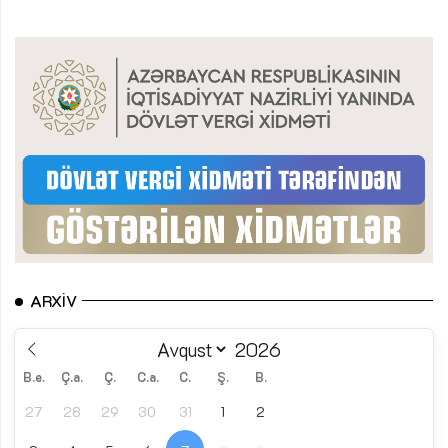
ARXIV
B.e.
Ç.a.
Ç.
C.a.
C.
Ş.
B.
27
28
29
30
31
1
2