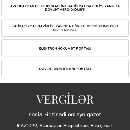
AZƏRBAYCAN RESPUBLİKASI İQTİSADİYYAT NAZİRLİYİ YANINDA
DÖVLƏT VERGİ XİDMƏTİ
İQTİSADİYYAT NAZİRLİYİ YANINDA DÖVLƏT VERGİ XİDMƏTİNİN
TƏDRİS MƏRKƏZİ
ELEKTRON HÖKUMƏT PORTALI
DÖVLƏT XİDMƏTLƏRİ PORTALI
VERGİLƏR
sosial-iqtisadi onlayn qəzet
AZ1029, Azərbaycan Respublikası, Bakı şəhəri,