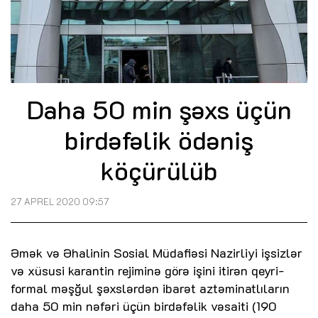
Daha 50 min şəxs üçün
birdəfəlik ödəniş
köçürülüb
27 APREL 2020 09:57
Əmək və Əhalinin Sosial Müdafiəsi Nazirliyi işsizlər
və xüsusi karantin rejiminə görə işini itirən qeyri-
formal məşğul şəxslərdən ibarət aztəminatlıların
daha 50 min nəfəri üçün birdəfəlik vəsaiti (190