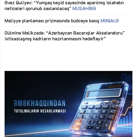
Əvəz Quliyev: “Yumşaq keçid sayəsində aparılmış islahatın
nəticələri qorunub saxlanılacaq”
MÜSAHİBƏ
Ay
ya
M
Maliyyə planlaması prizmasında büdcəyə baxış
MƏQALƏ
Az
Gülminə Məlikzadə: “Azərbaycan Bacarıqlar Akseleratoru”
ke
ixtisaslaşmış kadrların hazırlanmasını hədəfləyir”
Ay
su