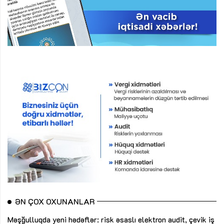
ƏN ÇOX OXUNANLAR
Məşğulluqda yeni hədəflər: risk əsaslı elektron audit, çevik iş