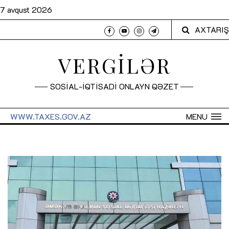
7 avqust 2026
AXTARIŞ
VERGİLƏR
SOSİAL-İQTİSADİ ONLAYN QƏZET
WWW.TAXES.GOV.AZ
MENU