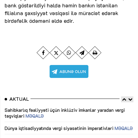
bank göstərildiyi halda həmin bankın istənilən
filialına şəxsiyyət vəsiqəsi ilə müraciət edərək
birdəfəlik ödəməni əldə edir.
AKTUAL
Sahibkarlıq fəaliyyəti üçün inklüziv imkanlar yaradan vergi
“D
təşviqləri
MƏQALƏ
fə
lıq
Dünya iqtisadiyyatında vergi siyasətinin imperativləri
MƏQALƏ
Ni
mü