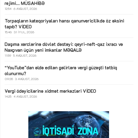
rejimi...
MÜSAHİBƏ
12:54
6 AVQUST, 2026
Torpaqların kateqoriyaları hansı qanunvericilikdə öz əksini
tapıb?
VİDEO
15:46
31 İYUL, 2026
Daşıma xərclərinə dövlət dəstəyi: qeyri-neft-qaz ixracı və
Naxçıvan üçün yeni imkanlar
MƏQALƏ
11:59
5 AVQUST, 2026
“YouTube”dan əldə edilən gəlirlərə vergi güzəşti tətbiq
olunurmu?
09:35
3 AVQUST, 2026
Vergi ödəyicilərinə xidmət mərkəzləri
VİDEO
14:25
4 AVQUST, 2026