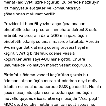
manat) aidiyyəti üzrə köçürüb. Bu barədə nazirliyin
İctimaiyyətlə əlaqələr və kommunikasiya
şöbəsindən məlumat verilib.
Prezident İlham Əliyevin tapşırığına əsasən
birdəfəlik ödəmə proqramının əhatə dairəsi 3 dəfə
artırılıb və proqram üzrə 600 min şəxs üçün
birdəfəlik ödəniş edilməsi nəzərdə tutulub. Aprelin
9-dan gündəlik olaraq ödəniş prosesi həyata
keçirilir. Artıq birdəfəlik ödəmə vəsaiti
köçürülənlərin sayı 400 minə çatıb. Onlara
ümumilikdə 76 milyon manat vəsait köçürülüb.
Birdəfəlik ödəmə vəsaiti köçürülən şəxsin bu
ödəməni almaq üçün müraciət edərkən qeyd etdiyi
telefon nömrəsinə bu barədə SMS göndərilir. Həmin
şəxs mesajı aldıqdan sonra evdən çıxmaq üçün
müvafiq qaydada icazə alaraq mesajda “Azərpoçt”
MMC qeyd edildiyi halda istənilən poçt şöbəsinə,