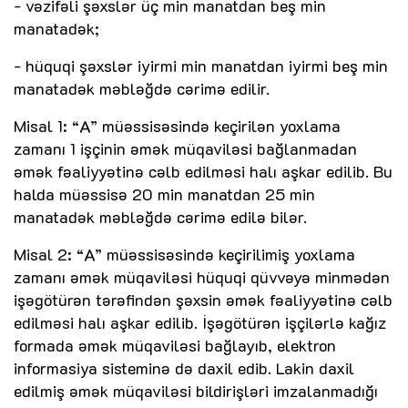
- vəzifəli şəxslər üç min manatdan beş min
manatadək;
- hüquqi şəxslər iyirmi min manatdan iyirmi beş min
manatadək məbləğdə cərimə edilir.
Misal 1: “A” müəssisəsində keçirilən yoxlama
zamanı 1 işçinin əmək müqaviləsi bağlanmadan
əmək fəaliyyətinə cəlb edilməsi halı aşkar edilib. Bu
halda müəssisə 20 min manatdan 25 min
manatadək məbləğdə cərimə edilə bilər.
Misal 2: “A” müəssisəsində keçirilimiş yoxlama
zamanı əmək müqaviləsi hüquqi qüvvəyə minmədən
işəgötürən tərəfindən şəxsin əmək fəaliyyətinə cəlb
edilməsi halı aşkar edilib. İşəgötürən işçilərlə kağız
formada əmək müqaviləsi bağlayıb, elektron
informasiya sisteminə də daxil edib. Lakin daxil
edilmiş əmək müqaviləsi bildirişləri imzalanmadığı