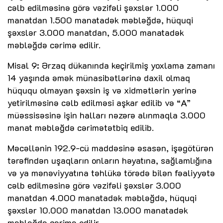
cəlb edilməsinə görə vəzifəli şəxslər 1.000
manatdan 1.500 manatadək məbləğdə, hüquqi
şəxslər 3.000 manatdan, 5.000 manatadək
məbləğdə cərimə edilir.
Misal 9: Ərzaq dükanında keçirilmiş yoxlama zamanı
14 yaşında əmək münasibətlərinə daxil olmaq
hüququ olmayan şəxsin iş və xidmətlərin yerinə
yetirilməsinə cəlb edilməsi aşkar edilib və “A”
müəssisəsinə işin halları nəzərə alınmaqla 3.000
manat məbləğdə cərimətətbiq edilib.
Məcəllənin 192.9-cü maddəsinə əsasən, işəgötürən
tərəfindən uşaqların onların həyatına, sağlamlığına
və ya mənəviyyatına təhlükə törədə bilən fəaliyyətə
cəlb edilməsinə görə vəzifəli şəxslər 3.000
manatdan 4.000 manatadək məbləğdə, hüquqi
şəxslər 10.000 manatdan 13.000 manatadək
məbləğdə cərimə edilir.