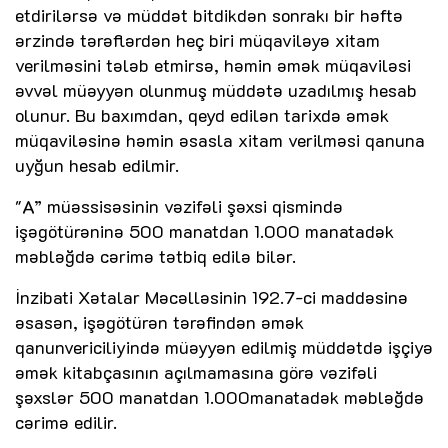
etdirilərsə və müddət bitdikdən sonrakı bir həftə
ərzində tərəflərdən heç biri müqaviləyə xitam
verilməsini tələb etmirsə, həmin əmək müqaviləsi
əvvəl müəyyən olunmuş müddətə uzadılmış hesab
olunur. Bu baxımdan, qeyd edilən tarixdə əmək
müqaviləsinə həmin əsasla xitam verilməsi qanuna
uyğun hesab edilmir.
"A” müəssisəsinin vəzifəli şəxsi qismində
işəgötürəninə 500 manatdan 1.000 manatadək
məbləğdə cərimə tətbiq edilə bilər.
İnzibati Xətalar Məcəlləsinin 192.7-ci maddəsinə
əsasən, işəgötürən tərəfindən əmək
qanunvericiliyində müəyyən edilmiş müddətdə işçiyə
əmək kitabçasının açılmamasına görə vəzifəli
şəxslər 500 manatdan 1.000manatadək məbləğdə
cərimə edilir.