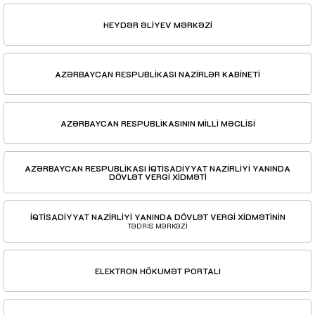
HEYDƏR ƏLİYEV MƏRKƏZİ
AZƏRBAYCAN RESPUBLİKASI NAZİRLƏR KABİNETİ
AZƏRBAYCAN RESPUBLİKASININ MİLLİ MƏCLİSİ
AZƏRBAYCAN RESPUBLİKASI İQTİSADİYYAT NAZİRLİYİ YANINDA
DÖVLƏT VERGİ XİDMƏTİ
İQTİSADİYYAT NAZİRLİYİ YANINDA DÖVLƏT VERGİ XİDMƏTİNİN
TƏDRİS MƏRKƏZİ
ELEKTRON HÖKUMƏT PORTALI