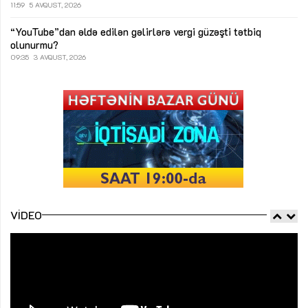
11:59
5 AVQUST, 2026
“YouTube”dan əldə edilən gəlirlərə vergi güzəşti tətbiq
olunurmu?
09:35
3 AVQUST, 2026
VIDEO