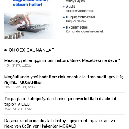
ƏN ÇOX OXUNANLAR
Məzuniyyət və işçinin təminatları: Əmək Məcəlləsi nə deyir?
11:54
31 İYUL, 2026
Məşğulluqda yeni hədəflər: risk əsaslı elektron audit, çevik iş
rejimi...
MÜSAHİBƏ
12:54
6 AVQUST, 2026
Torpaqların kateqoriyaları hansı qanunvericilikdə öz əksini
tapıb?
VİDEO
15:46
31 İYUL, 2026
Daşıma xərclərinə dövlət dəstəyi: qeyri-neft-qaz ixracı və
Naxçıvan üçün yeni imkanlar
MƏQALƏ