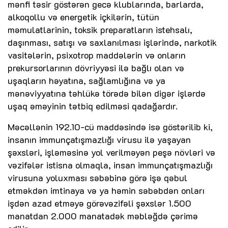
mənfi təsir göstərən gecə klublarında, barlarda,
alkoqollu və energetik içkilərin, tütün
məmulatlarinin, toksik preparatların istehsalı,
daşınması, satışı və saxlanılması işlərində, narkotik
vasitələrin, psixotrop maddələrin və onların
prekursorlarının dövriyyəsi ilə bağlı olan və
uşaqların həyatına, sağlamlığına və ya
mənəviyyatına təhlükə törədə bilən digər işlərdə
uşaq əməyinin tətbiq edilməsi qadağardır.
Məcəllənin 192.10-cü maddəsində isə göstərilib ki,
insanın immunçatışmazlığı virusu ilə yaşayan
şəxsləri, işləməsinə yol verilməyən peşə növləri və
vəzifələr istisna olmaqla, insan immunçatışmazlığı
virusuna yoluxması səbəbinə görə işə qəbul
etməkdən imtinaya və ya həmin səbəbdən onları
işdən azad etməyə görəvəzifəli şəxslər 1.500
manatdan 2.000 manatadək məbləğdə çərimə