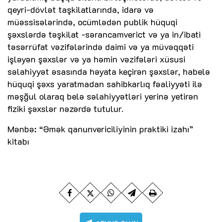
qeyri-dövlət taşkilatlarında, idarə və
müəssisələrində, ocümlədən publik hüquqi
şəxslərdə təşkilat -sərancamverict və ya in/ibati
təsərrüfat vəzifələrində daimi və ya müvəqqəti
işləyən şəxslər və ya həmin vəzifələri xüsusi
səlahiyyət əsasında həyata keçirən şəxslər, habelə
hüquqi şəxs yaratmadan sahibkarlıq fəaliyyəti ilə
məşğul olaraq belə səlahiyyətləri yerinə yetirən
fiziki şəxslər nəzərdə tutulur.
Mənbə: “Əmək qanunvericiliyinin praktiki izahı”
kitabı