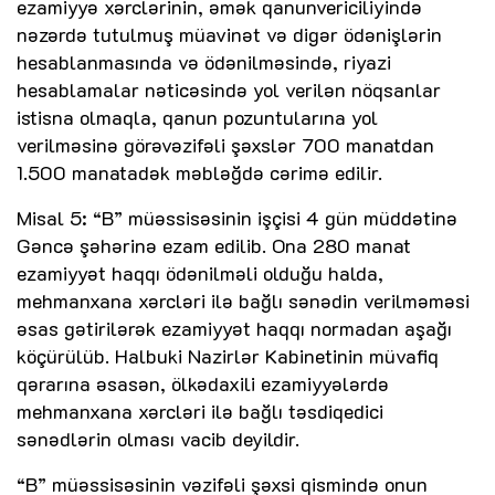
ezamiyyə xərclərinin, əmək qanunvericiliyində
nəzərdə tutulmuş müavinət və digər ödənişlərin
hesablanmasında və ödənilməsində, riyazi
hesablamalar nəticəsində yol verilən nöqsanlar
istisna olmaqla, qanun pozuntularına yol
verilməsinə görəvəzifəli şəxslər 700 manatdan
1.500 manatadək məbləğdə cərimə edilir.
Misal 5: “B” müəssisəsinin işçisi 4 gün müddətinə
Gəncə şəhərinə ezam edilib. Ona 280 manat
ezamiyyət haqqı ödənilməli olduğu halda,
mehmanxana xərcləri ilə bağlı sənədin verilməməsi
əsas gətirilərək ezamiyyət haqqı normadan aşağı
köçürülüb. Halbuki Nazirlər Kabinetinin müvafiq
qərarına əsasən, ölkədaxili ezamiyyələrdə
mehmanxana xərcləri ilə bağlı təsdiqedici
sənədlərin olması vacib deyildir.
“B” müəssisəsinin vəzifəli şəxsi qismində onun