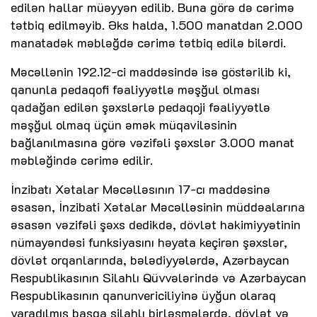
edilən hallar müəyyən edilib. Buna görə də cərimə
tətbiq edilməyib. Əks halda, 1.500 manatdan 2.000
manatadək məbləğdə cərimə tətbiq edilə bilərdi.
Məcəllənin 192.12-ci maddəsində isə göstərilib ki,
qanunla pedaqofi fəaliyyətlə məşğul olması
qadağan edilən şəxslərlə pedaqoji fəaliyyətlə
məşğul olmaq üçün əmək müqaviləsinin
bağlanılmasına görə vəzifəli şəxslər 3.000 manat
məbləğində cərimə edilir.
İnzibatı Xətalar Məcəlləsının 17-cı maddəsinə
əsasən, İnzibati Xətalar Məcəlləsinin müddəalarına
əsasən vəzifəli şəxs dedikdə, dövlət hakimiyyətinin
nümayəndəsi funksiyasını həyata keçirən şəxslər,
dövlət orqanlarında, bələdiyyələrdə, Azərbaycan
Respublikasının Silahlı Qüvvələrində və Azərbaycan
Respublikasının qanunvericiliyinə üyğun olaraq
yaradılmış başqa silahlı birləşmələrdə, dövlət və