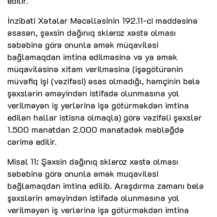
edilir.
İnzibati Xətalar Məcəlləsinin 192.11-ci maddəsinə
əsasən, şəxsin dağınıq skleroz xəstə olması
səbəbinə görə onunla əmək müqaviləsi
bağlamaqdan imtina edilməsinə və ya əmək
müqaviləsinə xitam verilməsinə (işəgötürənin
müvafiq işi (vəzifəsi) əsas olmadığı, həmçinin belə
şəxslərin əməyindən istifadə olunmasına yol
verilməyən iş yerlərinə işə götürməkdən imtina
edilən hallar istisna olmaqla) görə vəzifəli şəxslər
1.500 manatdan 2.000 manatadək məbləğdə
cərimə edilir.
Misal 11: Şəxsin dağınıq skleroz xəstə olması
səbəbinə görə onunla əmək muqaviləsi
bağlamaqdan imtina edilib. Araşdırma zamanı belə
şəxslərin əməyindən istifadə olunmasına yol
verilməyən iş verlərinə işə götürməkdən imtina