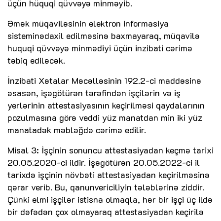
üçün hüquqi qüvvəyə minməyib.
Əmək müqaviləsinin elektron informasiya
sisteminədaxil edilməsinə baxmayaraq, müqavilə
huquqi qüvvəyə minmədiyi üçün inzibati cərimə
təbiq ediləcək.
İnzibati Xətalar Məcəlləsinin 192.2-ci maddəsinə
əsasən, işəgötürən tərəfindən işçilərin və iş
yerlərinin attestasiyasının keçirilməsi qaydalarının
pozulmasına görə veddi yüz manatdan min iki yüz
manatadək məbləğdə cərimə edilir.
Misal 3: İşçinin sonuncu attestasiyadan keçmə tarixi
20.05.2020-ci ildir. İşəgötürən 20.05.2022-ci il
tarixdə işçinin növbəti attestasiyadan keçirilməsinə
qərar verib. Bu, qanunvericiliyin tələblərinə ziddir.
Çünki elmi işçilər istisna olmaqla, hər bir işçi üç ildə
bir dəfədən çox olmayaraq attestasiyadan keçirilə