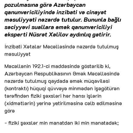
pozulmasına görə Azərbaycan
qanunvericiliyində inzibati və cinayət
məsuliyyəti nəzərdə tutulur. Bununla bağlı
səciyyəvi suallara əmək qanunvericiliyi
eksperti Nüsrət Xəlilov aydınlıq gətirir.
İnzibati Xətalar Məcəlləsində nəzərdə tutulmuş
məsuliyyət
Məcəllənin 192.1-ci maddəsində göstərilib ki,
Azərbaycan Respublikasının Əmək Məcəlləsində
nəzərdə tutulmuş qaydada əmək müqaviləsi
(kontraktı) hüquqi qüvvəyə minmədən işəgötürən
tərəfindən fiziki şəxsləri hər hansı işlərin
(xidmətlərin) yerinə yetirilməsinə cəlb edilməsinə
görə
- fiziki şəxslər min manatdan iki min manatadək;