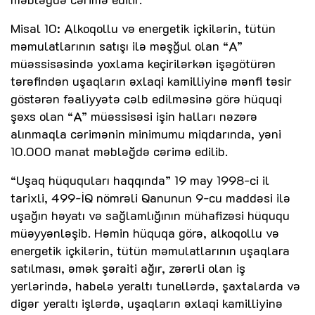
Misal 10: Alkoqollu və energetik içkilərin, tütün
məmulatlarının satışı ilə məşğul olan “A”
müəssisəsində yoxlama keçirilərkən işəgötürən
tərəfindən uşaqların əxlaqi kamilliyinə mənfi təsir
göstərən fəaliyyətə cəlb edilməsinə görə hüquqi
şəxs olan “A” müəssisəsi işin halları nəzərə
alınmaqla cərimənin minimumu miqdarında, yəni
10.000 manat məbləğdə cərimə edilib.
“Uşaq hüququları haqqında” 19 may 1998-ci il
tarixli, 499-İQ nömrəli Qanunun 9-cu maddəsi ilə
uşağın həyatı və sağlamlığının mühafizəsi hüququ
müəyyənləşib. Həmin hüquqa görə, alkoqollu və
energetik içkilərin, tütün məmulatlarının uşaqlara
satılması, əmək şəraiti ağır, zərərli olan iş
yerlərində, habelə yeraltı tunellərdə, şaxtalarda və
digər yeraltı işlərdə, uşaqların əxlaqi kamilliyinə