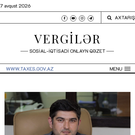
7 avqust 2026
AXTARIŞ
VERGİLƏR
SOSİAL-İQTİSADİ ONLAYN QƏZET
WWW.TAXES.GOV.AZ
MENU