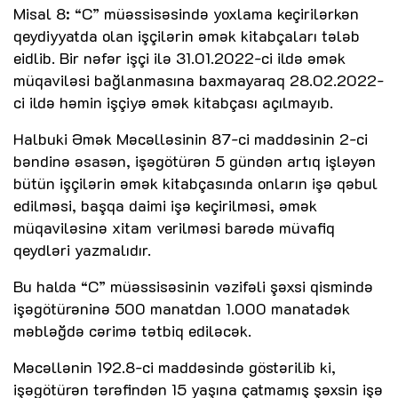
Misal 8: “C” müəssisəsində yoxlama keçirilərkən
qeydiyyatda olan işçilərin əmək kitabçaları tələb
eidlib. Bir nəfər işçi ilə 31.01.2022-ci ildə əmək
müqaviləsi bağlanmasına baxmayaraq 28.02.2022-
ci ildə həmin işçiyə əmək kitabçası açılmayıb.
Halbuki Əmək Məcəlləsinin 87-ci maddəsinin 2-ci
bəndinə əsasən, işəgötürən 5 gündən artıq işləyən
bütün işçilərin əmək kitabçasında onların işə qəbul
edilməsi, başqa daimi işə keçirilməsi, əmək
müqaviləsinə xitam verilməsi barədə müvafiq
qeydləri yazmalıdır.
Bu halda “C” müəssisəsinin vəzifəli şəxsi qismində
işəgötürəninə 500 manatdan 1.000 manatadək
məbləğdə cərimə tətbiq ediləcək.
Məcəllənin 192.8-ci maddəsində göstərilib ki,
işəgötürən tərəfindən 15 yaşına çatmamış şəxsin işə