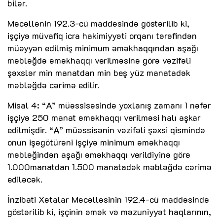
bilər.
Məcəllənin 192.3-cü maddəsində göstərilib ki,
işçiyə müvafiq icra hakimiyyəti orqanı tərəfindən
müəyyən edilmiş minimum əməkhaqqından aşağı
məbləğdə əməkhaqqı verilməsinə görə vəzifəli
şəxslər min manatdan min beş yüz manatadək
məbləğdə cərimə edilir.
Misal 4: “A” müəssisəsində yoxlanış zamanı 1 nəfər
işçiyə 250 manat əməkhaqqı verilməsi halı aşkar
edilmişdir. “A” müəssisənin vəzifəli şəxsi qismində
onun işəgötürəni işçiyə minimum əməkhaqqı
məbləğindən aşağı əməkhaqqı verildiyinə görə
1.000manatdan 1.500 manatadək məbləğdə cərimə
ediləcək.
İnzibati Xətalar Məcəlləsinin 192.4-cü maddəsində
göstərilib ki, işçinin əmək və məzuniyyət haqlarının,