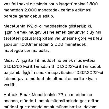
vəzifəli şəxsi qismində onun işəgötürəninə 1.500
manatdan 2.000 manatadək cərimə edilməsi
barədə qərar qəbul edilib.
Məcəllənin 192.6-cı maddəsində göstərilib ki,
işçinin əmək müqaviləsinə əmək qanunvericiliyinin
tələbləri pozularaq xitam verilməsinə görə vəzifəli
şəxslər 1.500manatdan 2.000 manatadək
məbləğdə cərimə edilir.
Misal 7: İşçi ilə 1 il müddətinə əmək müqaviləsi
31.01.2021-ci il tarixdən 31.01.2022-ci il tarixədək
başlanıb. İşçinin əmək müqaviləsinə 10.02.2022-ci
ildəmüqavilə müddətinin bitməsi əsası ilə xiyam
verilib.
Halbuki Əmak Məcəlləsinin 73-cü maddəsinə
əsasən, müddətli əmək müqaviləsində göstərilən
müddət qurtardıqda əmək münasibətləri davam