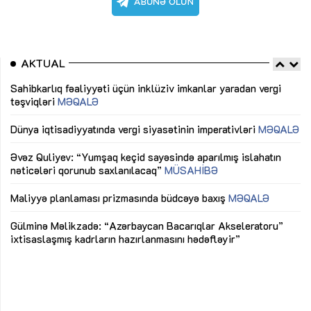
AKTUAL
Sahibkarlıq fəaliyyəti üçün inklüziv imkanlar yaradan vergi
“D
təşviqləri
MƏQALƏ
fə
lıq
Dünya iqtisadiyyatında vergi siyasətinin imperativləri
MƏQALƏ
Ni
mü
Əvəz Quliyev: “Yumşaq keçid sayəsində aparılmış islahatın
nəticələri qorunub saxlanılacaq”
MÜSAHİBƏ
Ay
ya
M
Maliyyə planlaması prizmasında büdcəyə baxış
MƏQALƏ
Az
Gülminə Məlikzadə: “Azərbaycan Bacarıqlar Akseleratoru”
ke
ixtisaslaşmış kadrların hazırlanmasını hədəfləyir”
Ay
su