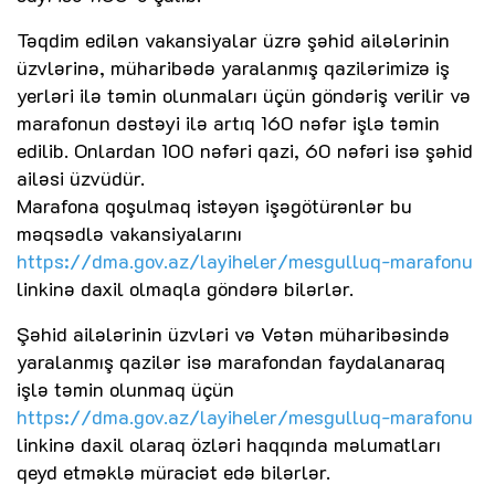
Təqdim edilən vakansiyalar üzrə şəhid ailələrinin
üzvlərinə, müharibədə yaralanmış qazilərimizə iş
yerləri ilə təmin olunmaları üçün göndəriş verilir və
marafonun dəstəyi ilə artıq 160 nəfər işlə təmin
edilib. Onlardan 100 nəfəri qazi, 60 nəfəri isə şəhid
ailəsi üzvüdür.
Marafona qoşulmaq istəyən işəgötürənlər bu
məqsədlə vakansiyalarını
https://dma.gov.az/layiheler/mesgulluq-marafonu
linkinə daxil olmaqla göndərə bilərlər.
Şəhid ailələrinin üzvləri və Vətən müharibəsində
yaralanmış qazilər isə marafondan faydalanaraq
işlə təmin olunmaq üçün
https://dma.gov.az/layiheler/mesgulluq-marafonu
linkinə daxil olaraq özləri haqqında məlumatları
qeyd etməklə müraciət edə bilərlər.