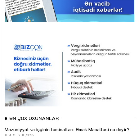
ƏN ÇOX OXUNANLAR
Məzuniyyət və işçinin təminatları: Əmək Məcəlləsi nə deyir?
11:54
31 İYUL, 2026