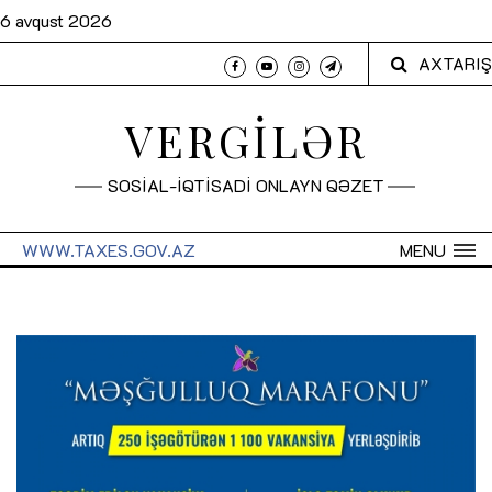
6 avqust 2026
AXTARIŞ
VERGİLƏR
SOSİAL-İQTİSADİ ONLAYN QƏZET
WWW.TAXES.GOV.AZ
MENU