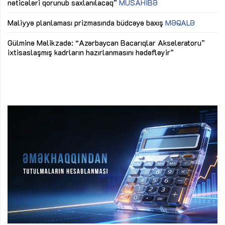
nəticələri qorunub saxlanılacaq”
MÜSAHİBƏ
Ay
ya
M
Maliyyə planlaması prizmasında büdcəyə baxış
MƏQALƏ
Az
Gülminə Məlikzadə: “Azərbaycan Bacarıqlar Akseleratoru”
ke
ixtisaslaşmış kadrların hazırlanmasını hədəfləyir”
Ay
su