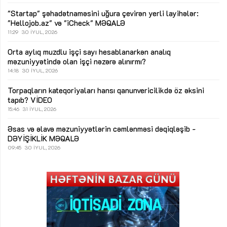
"Startap" şəhadətnaməsini uğura çevirən yerli layihələr:
"Hellojob.az" və "iCheck"
MƏQALƏ
11:29
30 İYUL, 2026
Orta aylıq muzdlu işçi sayı hesablanarkən analıq
məzuniyyətində olan işçi nəzərə alınırmı?
14:18
30 İYUL, 2026
Torpaqların kateqoriyaları hansı qanunvericilikdə öz əksini
tapıb?
VİDEO
15:46
31 İYUL, 2026
Əsas və əlavə məzuniyyətlərin cəmlənməsi dəqiqləşib -
DƏYİŞİKLİK
MƏQALƏ
09:45
30 İYUL, 2026