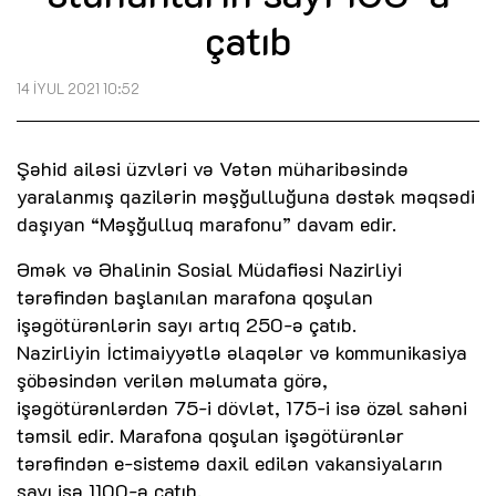
çatıb
14 İYUL 2021 10:52
Şəhid ailəsi üzvləri və Vətən müharibəsində
yaralanmış qazilərin məşğulluğuna dəstək məqsədi
daşıyan “Məşğulluq marafonu” davam edir.
Əmək və Əhalinin Sosial Müdafiəsi Nazirliyi
tərəfindən başlanılan marafona qoşulan
işəgötürənlərin sayı artıq 250-ə çatıb.
Nazirliyin İctimaiyyətlə əlaqələr və kommunikasiya
şöbəsindən verilən məlumata görə,
işəgötürənlərdən 75-i dövlət, 175-i isə özəl sahəni
təmsil edir. Marafona qoşulan işəgötürənlər
tərəfindən e-sistemə daxil edilən vakansiyaların
sayı isə 1100-ə çatıb.