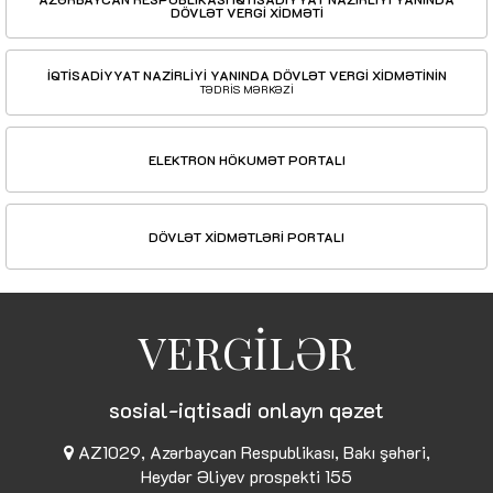
DÖVLƏT VERGİ XİDMƏTİ
İQTİSADİYYAT NAZİRLİYİ YANINDA DÖVLƏT VERGİ XİDMƏTİNİN
TƏDRİS MƏRKƏZİ
ELEKTRON HÖKUMƏT PORTALI
DÖVLƏT XİDMƏTLƏRİ PORTALI
VERGİLƏR
sosial-iqtisadi onlayn qəzet
AZ1029, Azərbaycan Respublikası, Bakı şəhəri,
Heydər Əliyev prospekti 155