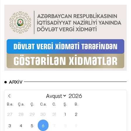
ARXIV
B.e.
Ç.a.
Ç.
C.a.
C.
Ş.
B.
27
28
29
30
31
1
2
3
4
5
6
7
8
9