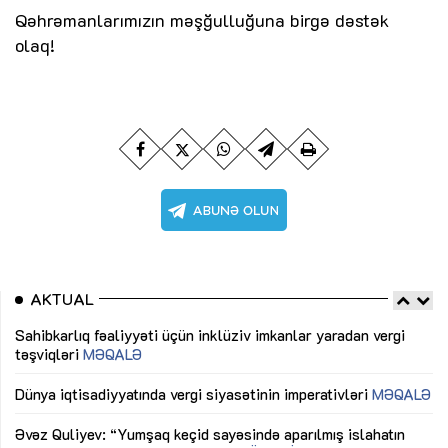
Qəhrəmanlarımızın məşğulluğuna birgə dəstək
olaq!
AKTUAL
Sahibkarlıq fəaliyyəti üçün inklüziv imkanlar yaradan vergi
“D
təşviqləri
MƏQALƏ
fə
lıq
Dünya iqtisadiyyatında vergi siyasətinin imperativləri
MƏQALƏ
Ni
mü
Əvəz Quliyev: “Yumşaq keçid sayəsində aparılmış islahatın