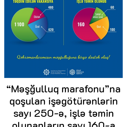
“Məşğulluq marafonu”na
qoşulan işəgötürənlərin
sayı 250-ə, işlə təmin
olunanların sayı 160-a