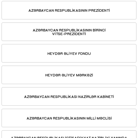
AZƏRBAYCAN RESPUBLİKASININ PREZİDENTİ
AZƏRBAYCAN RESPUBLİKASININ BİRİNCİ
VİTSE-PREZİDENTİ
HEYDƏR ƏLİYEV FONDU
HEYDƏR ƏLİYEV MƏRKƏZİ
AZƏRBAYCAN RESPUBLİKASI NAZİRLƏR KABİNETİ
AZƏRBAYCAN RESPUBLİKASININ MİLLİ MƏCLİSİ
AZƏRBAYCAN RESPUBLİKASI İQTİSADİYYAT NAZİRLİYİ YANINDA