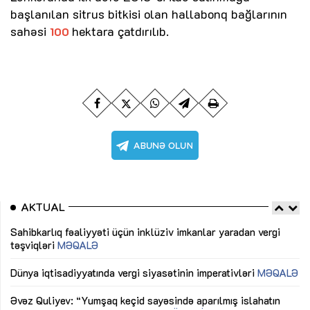
başlanılan sitrus bitkisi olan hallabonq bağlarının
sahəsi
hektara çatdırılıb.
100
AKTUAL
Sahibkarlıq fəaliyyəti üçün inklüziv imkanlar yaradan vergi
“D
təşviqləri
MƏQALƏ
fə
lıq
Dünya iqtisadiyyatında vergi siyasətinin imperativləri
MƏQALƏ
Ni
mü
Əvəz Quliyev: “Yumşaq keçid sayəsində aparılmış islahatın