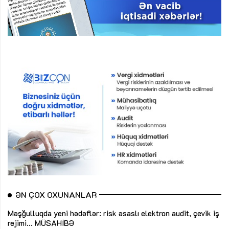
ƏN ÇOX OXUNANLAR
Məşğulluqda yeni hədəflər: risk əsaslı elektron audit, çevik iş
rejimi...
MÜSAHİBƏ