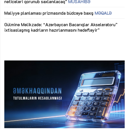
nəticələri qorunub saxlanılacaq”
MÜSAHİBƏ
Ay
ya
M
Maliyyə planlaması prizmasında büdcəyə baxış
MƏQALƏ
Az
Gülminə Məlikzadə: “Azərbaycan Bacarıqlar Akseleratoru”
ke
ixtisaslaşmış kadrların hazırlanmasını hədəfləyir”
Ay
su