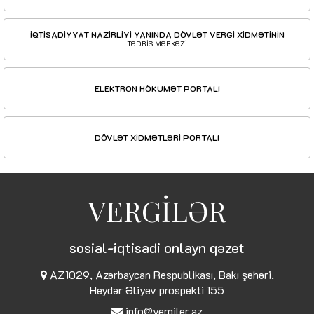
İQTİSADİYYAT NAZİRLİYİ YANINDA DÖVLƏT VERGİ XİDMƏTİNİN
TƏDRİS MƏRKƏZİ
ELEKTRON HÖKUMƏT PORTALI
DÖVLƏT XİDMƏTLƏRİ PORTALI
VERGİLƏR
sosial-iqtisadi onlayn qəzet
AZ1029, Azərbaycan Respublikası, Bakı şəhəri,
Heydər Əliyev prospekti 155
info@vergiler.az