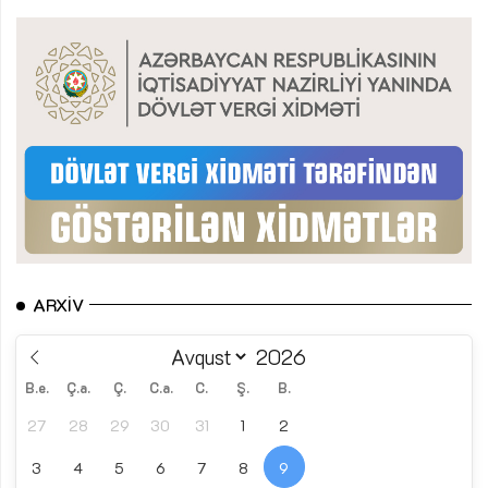
ARXIV
B.e.
Ç.a.
Ç.
C.a.
C.
Ş.
B.
27
28
29
30
31
1
2
3
4
5
6
7
8
9