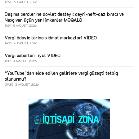
12:54
6 AVQUST, 2026
Daşıma xərclərinə dövlət dəstəyi: qeyri-neft-qaz ixracı və
Naxçıvan üçün yeni imkanlar
MƏQALƏ
11:59
5 AVQUST, 2026
Vergi ödəyicilərinə xidmət mərkəzləri
VİDEO
14:25
4 AVQUST, 2026
Vergi xəbərləri: iyul
VİDEO
11:17
4 AVQUST, 2026
“YouTube”dan əldə edilən gəlirlərə vergi güzəşti tətbiq
olunurmu?
09:35
3 AVQUST, 2026