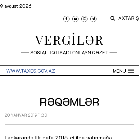
9 avqust 2026
AXTARIŞ
VERGİLƏR
SOSİAL-İQTİSADİ ONLAYN QƏZET
WWW.TAXES.GOV.AZ
MENU
RƏQƏMLƏR
28 YANVAR 2019 11:30
Lənkəranda ilk dəfə 2015-ci ildə salınmağa