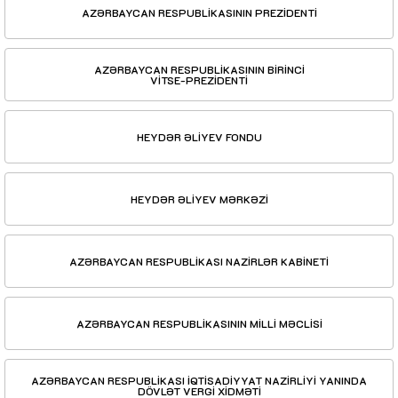
AZƏRBAYCAN RESPUBLİKASININ PREZİDENTİ
AZƏRBAYCAN RESPUBLİKASININ BİRİNCİ
VİTSE-PREZİDENTİ
HEYDƏR ƏLİYEV FONDU
HEYDƏR ƏLİYEV MƏRKƏZİ
AZƏRBAYCAN RESPUBLİKASI NAZİRLƏR KABİNETİ
AZƏRBAYCAN RESPUBLİKASININ MİLLİ MƏCLİSİ
AZƏRBAYCAN RESPUBLİKASI İQTİSADİYYAT NAZİRLİYİ YANINDA
DÖVLƏT VERGİ XİDMƏTİ