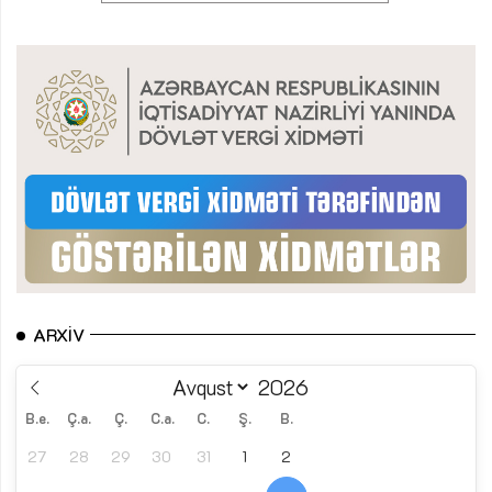
ARXIV
B.e.
Ç.a.
Ç.
C.a.
C.
Ş.
B.
27
28
29
30
31
1
2