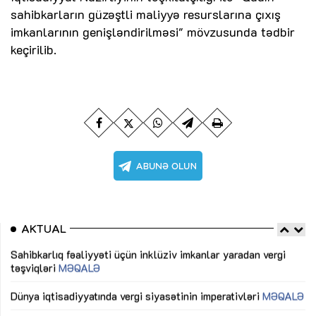
sahibkarların güzəştli maliyyə resurslarına çıxış
imkanlarının genişləndirilməsi" mövzusunda tədbir
keçirilib.
AKTUAL
Sahibkarlıq fəaliyyəti üçün inklüziv imkanlar yaradan vergi
“D
təşviqləri
MƏQALƏ
fə
lıq
Dünya iqtisadiyyatında vergi siyasətinin imperativləri
MƏQALƏ
Ni
mü