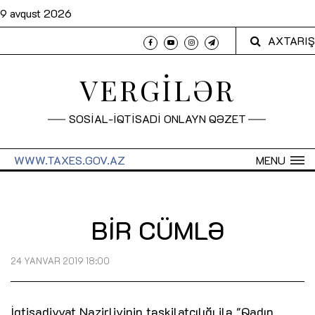
9 avqust 2026
AXTARIŞ
VERGİLƏR
SOSİAL-İQTİSADİ ONLAYN QƏZET
WWW.TAXES.GOV.AZ
MENU
BİR CÜMLƏ
24 YANVAR 2019 18:00
İqtisadiyyat Nazirliyinin təşkilatçılığı ilə "Qadın