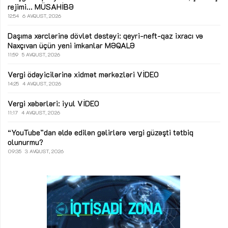
rejimi...
MÜSAHİBƏ
12:54
6 AVQUST, 2026
Daşıma xərclərinə dövlət dəstəyi: qeyri-neft-qaz ixracı və
Naxçıvan üçün yeni imkanlar
MƏQALƏ
11:59
5 AVQUST, 2026
Vergi ödəyicilərinə xidmət mərkəzləri
VİDEO
14:25
4 AVQUST, 2026
Vergi xəbərləri: iyul
VİDEO
11:17
4 AVQUST, 2026
“YouTube”dan əldə edilən gəlirlərə vergi güzəşti tətbiq
olunurmu?
09:35
3 AVQUST, 2026