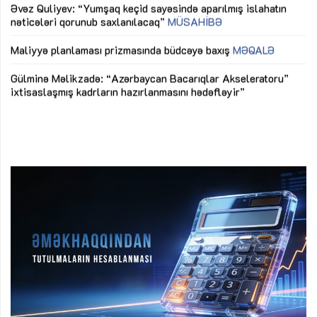
Əvəz Quliyev: “Yumşaq keçid sayəsində aparılmış islahatın
nəticələri qorunub saxlanılacaq”
MÜSAHİBƏ
Ay
ya
M
Maliyyə planlaması prizmasında büdcəyə baxış
MƏQALƏ
Az
Gülminə Məlikzadə: “Azərbaycan Bacarıqlar Akseleratoru”
ke
ixtisaslaşmış kadrların hazırlanmasını hədəfləyir”
Ay
su