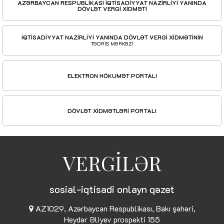
AZƏRBAYCAN RESPUBLİKASI İQTİSADİYYAT NAZİRLİYİ YANINDA
DÖVLƏT VERGİ XİDMƏTİ
İQTİSADİYYAT NAZİRLİYİ YANINDA DÖVLƏT VERGİ XİDMƏTİNİN
TƏDRİS MƏRKƏZİ
ELEKTRON HÖKUMƏT PORTALI
DÖVLƏT XİDMƏTLƏRİ PORTALI
VERGİLƏR
sosial-iqtisadi onlayn qəzet
AZ1029, Azərbaycan Respublikası, Bakı şəhəri,
Heydər Əliyev prospekti 155