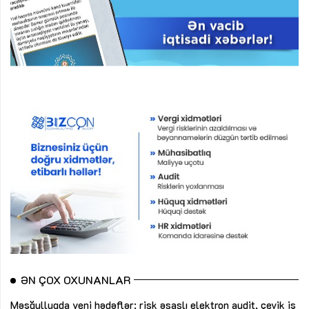
ƏN ÇOX OXUNANLAR
Məşğulluqda yeni hədəflər: risk əsaslı elektron audit, çevik iş