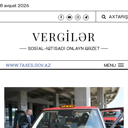
8 avqust 2026
AXTARIŞ
VERGİLƏR
SOSİAL-İQTİSADİ ONLAYN QƏZET
WWW.TAXES.GOV.AZ
MENU