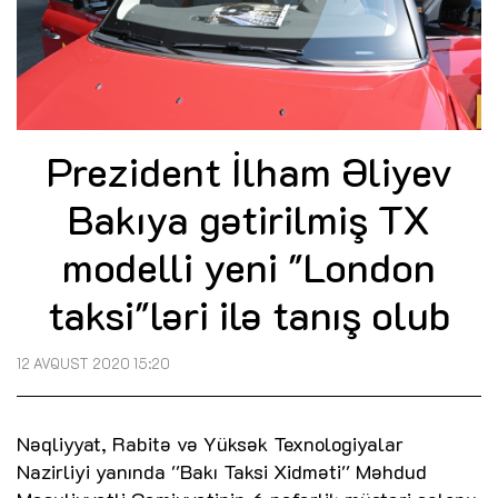
Prezident İlham Əliyev
Bakıya gətirilmiş TX
modelli yeni "London
taksi"ləri ilə tanış olub
12 AVQUST 2020 15:20
Nəqliyyat, Rabitə və Yüksək Texnologiyalar
Nazirliyi yanında ''Bakı Taksi Xidməti'' Məhdud