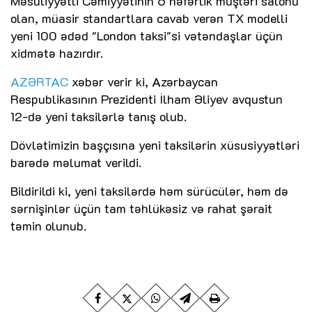
Məsuliyyətli Cəmiyyətinin 6 nəfərlik müştəri salonu
olan, müasir standartlara cavab verən TX modelli
yeni 100 ədəd "London taksi"si vətəndaşlar üçün
xidmətə hazırdır.
AZƏRTAC
xəbər verir ki, Azərbaycan
Respublikasının Prezidenti İlham Əliyev avqustun
12-də yeni taksilərlə tanış olub.
Dövlətimizin başçısına yeni taksilərin xüsusiyyətləri
barədə məlumat verildi.
Bildirildi ki, yeni taksilərdə həm sürücülər, həm də
sərnişinlər üçün tam təhlükəsiz və rahat şərait
təmin olunub.