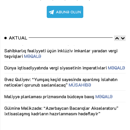
AKTUAL
Sahibkarlıq fəaliyyəti üçün inklüziv imkanlar yaradan vergi
“D
təşviqləri
MƏQALƏ
fə
lıq
Dünya iqtisadiyyatında vergi siyasətinin imperativləri
MƏQALƏ
Ni
mü
Əvəz Quliyev: “Yumşaq keçid sayəsində aparılmış islahatın
nəticələri qorunub saxlanılacaq”
MÜSAHİBƏ
Ay
ya
M
Maliyyə planlaması prizmasında büdcəyə baxış
MƏQALƏ
Az
Gülminə Məlikzadə: “Azərbaycan Bacarıqlar Akseleratoru”
ke
ixtisaslaşmış kadrların hazırlanmasını hədəfləyir”
Ay
su