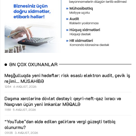
ƏN ÇOX OXUNANLAR
Məşğulluqda yeni hədəflər: risk əsaslı elektron audit, çevik iş
rejimi...
MÜSAHİBƏ
12:54
6 AVQUST, 2026
Daşıma xərclərinə dövlət dəstəyi: qeyri-neft-qaz ixracı və
Naxçıvan üçün yeni imkanlar
MƏQALƏ
11:59
5 AVQUST, 2026
“YouTube”dan əldə edilən gəlirlərə vergi güzəşti tətbiq
olunurmu?
09:35
3 AVQUST, 2026