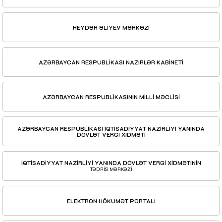
HEYDƏR ƏLİYEV MƏRKƏZİ
AZƏRBAYCAN RESPUBLİKASI NAZİRLƏR KABİNETİ
AZƏRBAYCAN RESPUBLİKASININ MİLLİ MƏCLİSİ
AZƏRBAYCAN RESPUBLİKASI İQTİSADİYYAT NAZİRLİYİ YANINDA
DÖVLƏT VERGİ XİDMƏTİ
İQTİSADİYYAT NAZİRLİYİ YANINDA DÖVLƏT VERGİ XİDMƏTİNİN
TƏDRİS MƏRKƏZİ
ELEKTRON HÖKUMƏT PORTALI