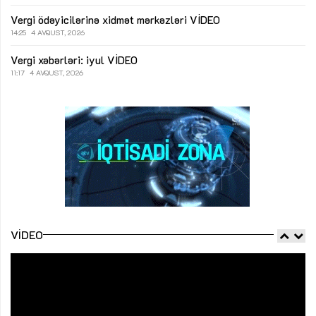
Vergi ödəyicilərinə xidmət mərkəzləri
VİDEO
14:25
4 AVQUST, 2026
Vergi xəbərləri: iyul
VİDEO
11:17
4 AVQUST, 2026
VIDEO