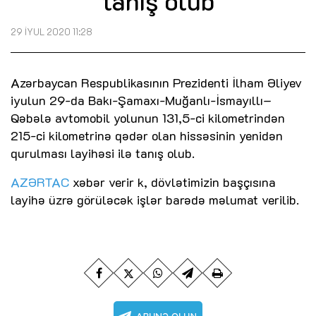
tanış olub
29 İYUL 2020 11:28
Azərbaycan Respublikasının Prezidenti İlham Əliyev
iyulun 29-da Bakı-Şamaxı-Muğanlı-İsmayıllı–
Qəbələ avtomobil yolunun 131,5-ci kilometrindən
215-ci kilometrinə qədər olan hissəsinin yenidən
qurulması layihəsi ilə tanış olub.
AZƏRTAC
xəbər verir k, dövlətimizin başçısına
layihə üzrə görüləcək işlər barədə məlumat verilib.