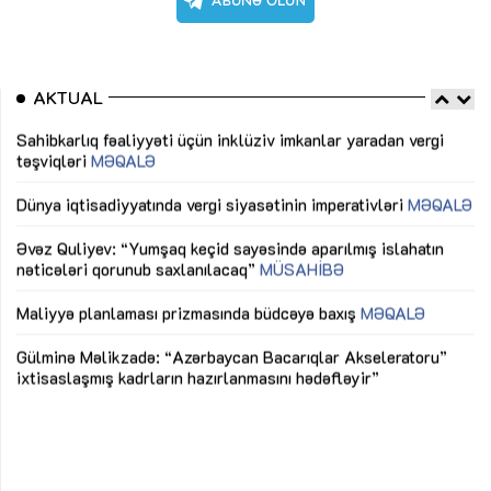
AKTUAL
Sahibkarlıq fəaliyyəti üçün inklüziv imkanlar yaradan vergi
“D
təşviqləri
MƏQALƏ
fə
lıq
Dünya iqtisadiyyatında vergi siyasətinin imperativləri
MƏQALƏ
Ni
mü
Əvəz Quliyev: “Yumşaq keçid sayəsində aparılmış islahatın
nəticələri qorunub saxlanılacaq”
MÜSAHİBƏ
Ay
ya
M
Maliyyə planlaması prizmasında büdcəyə baxış
MƏQALƏ
Az
Gülminə Məlikzadə: “Azərbaycan Bacarıqlar Akseleratoru”
ke
ixtisaslaşmış kadrların hazırlanmasını hədəfləyir”
Ay
su