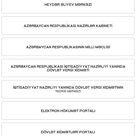
HEYDƏR ƏLİYEV MƏRKƏZİ
AZƏRBAYCAN RESPUBLİKASI NAZİRLƏR KABİNETİ
AZƏRBAYCAN RESPUBLİKASININ MİLLİ MƏCLİSİ
AZƏRBAYCAN RESPUBLİKASI İQTİSADİYYAT NAZİRLİYİ YANINDA
DÖVLƏT VERGİ XİDMƏTİ
İQTİSADİYYAT NAZİRLİYİ YANINDA DÖVLƏT VERGİ XİDMƏTİNİN
TƏDRİS MƏRKƏZİ
ELEKTRON HÖKUMƏT PORTALI
DÖVLƏT XİDMƏTLƏRİ PORTALI