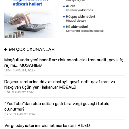
ƏN ÇOX OXUNANLAR
Məşğulluqda yeni hədəflər: risk əsaslı elektron audit, çevik iş
rejimi...
MÜSAHİBƏ
12:54
6 AVQUST, 2026
Daşıma xərclərinə dövlət dəstəyi: qeyri-neft-qaz ixracı və
Naxçıvan üçün yeni imkanlar
MƏQALƏ
11:59
5 AVQUST, 2026
“YouTube”dan əldə edilən gəlirlərə vergi güzəşti tətbiq
olunurmu?
09:35
3 AVQUST, 2026
Vergi ödəyicilərinə xidmət mərkəzləri
VİDEO