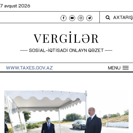
7 avqust 2026
AXTARIŞ
VERGİLƏR
SOSİAL-İQTİSADİ ONLAYN QƏZET
WWW.TAXES.GOV.AZ
MENU