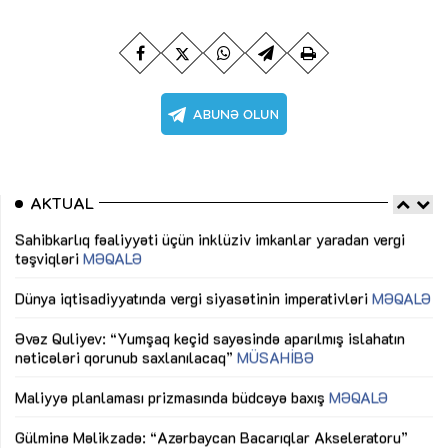
AKTUAL
Sahibkarlıq fəaliyyəti üçün inklüziv imkanlar yaradan vergi
“D
təşviqləri
MƏQALƏ
fə
lıq
Dünya iqtisadiyyatında vergi siyasətinin imperativləri
MƏQALƏ
Ni
mü
Əvəz Quliyev: “Yumşaq keçid sayəsində aparılmış islahatın
nəticələri qorunub saxlanılacaq”
MÜSAHİBƏ
Ay
ya
M
Maliyyə planlaması prizmasında büdcəyə baxış
MƏQALƏ
Az
Gülminə Məlikzadə: “Azərbaycan Bacarıqlar Akseleratoru”