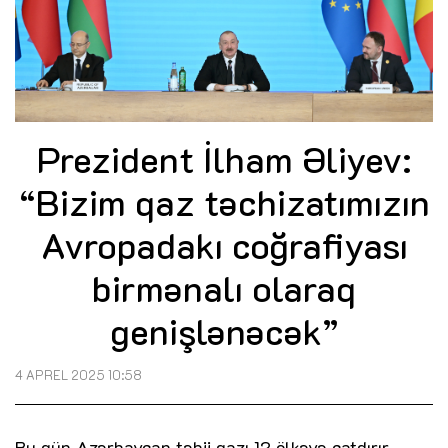
Prezident İlham Əliyev:
“Bizim qaz təchizatımızın
Avropadakı coğrafiyası
birmənalı olaraq
genişlənəcək”
4 APREL 2025 10:58
Bu gün Azərbaycan təbii qazı 12 ölkəyə çatdırır.