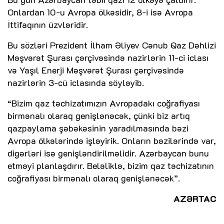
Onlardan 10-u Avropa ölkəsidir, 8-i isə Avropa
İttifaqının üzvləridir.
Bu sözləri Prezident İlham Əliyev Cənub Qaz Dəhlizi
Məşvərət Şurası çərçivəsində nazirlərin 11-ci iclası
və Yaşıl Enerji Məşvərət Şurası çərçivəsində
nazirlərin 3-cü iclasında söyləyib.
“Bizim qaz təchizatımızın Avropadakı coğrafiyası
birmənalı olaraq genişlənəcək, çünki biz artıq
qazpaylama şəbəkəsinin yaradılmasında bəzi
Avropa ölkələrində işləyirik. Onların bəzilərində var,
digərləri isə genişləndirilməlidir. Azərbaycan bunu
etməyi planlaşdırır. Beləliklə, bizim qaz təchizatının
coğrafiyası birmənalı olaraq genişlənəcək”.
AZƏRTAC