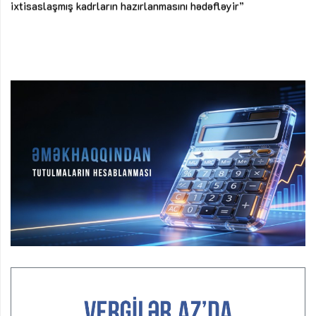
ke
ixtisaslaşmış kadrların hazırlanmasını hədəfləyir”
Ay
su