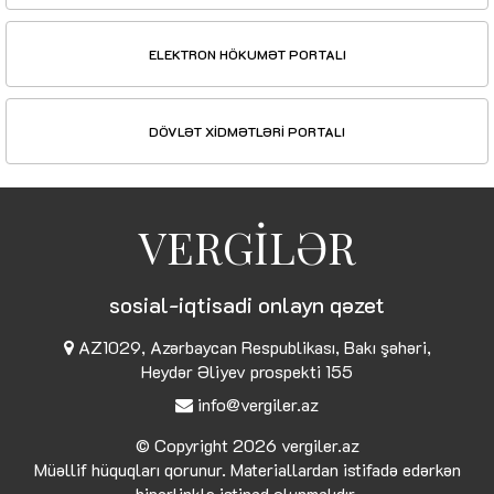
ELEKTRON HÖKUMƏT PORTALI
DÖVLƏT XİDMƏTLƏRİ PORTALI
VERGİLƏR
sosial-iqtisadi onlayn qəzet
AZ1029, Azərbaycan Respublikası, Bakı şəhəri,
Heydər Əliyev prospekti 155
info@vergiler.az
© Copyright 2026
vergiler.az
Müəllif hüquqları qorunur. Materiallardan istifadə edərkən
hiperlinklə istinad olunmalıdır.