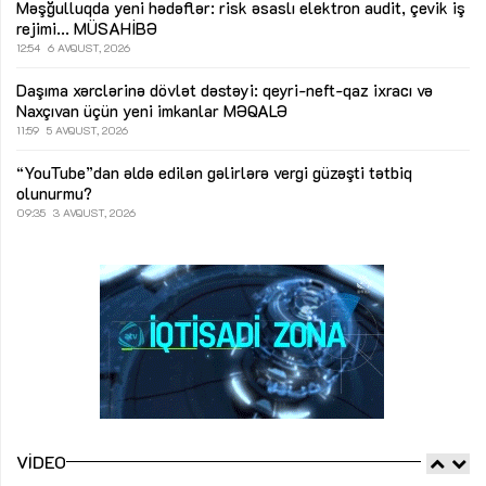
Məşğulluqda yeni hədəflər: risk əsaslı elektron audit, çevik iş
rejimi...
MÜSAHİBƏ
12:54
6 AVQUST, 2026
Daşıma xərclərinə dövlət dəstəyi: qeyri-neft-qaz ixracı və
Naxçıvan üçün yeni imkanlar
MƏQALƏ
11:59
5 AVQUST, 2026
“YouTube”dan əldə edilən gəlirlərə vergi güzəşti tətbiq
olunurmu?
09:35
3 AVQUST, 2026
VIDEO