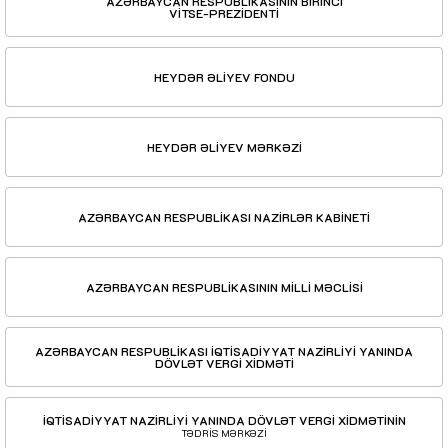
AZƏRBAYCAN RESPUBLİKASININ BİRİNCİ
VİTSE-PREZİDENTİ
HEYDƏR ƏLİYEV FONDU
HEYDƏR ƏLİYEV MƏRKƏZİ
AZƏRBAYCAN RESPUBLİKASI NAZİRLƏR KABİNETİ
AZƏRBAYCAN RESPUBLİKASININ MİLLİ MƏCLİSİ
AZƏRBAYCAN RESPUBLİKASI İQTİSADİYYAT NAZİRLİYİ YANINDA
DÖVLƏT VERGİ XİDMƏTİ
İQTİSADİYYAT NAZİRLİYİ YANINDA DÖVLƏT VERGİ XİDMƏTİNİN
TƏDRİS MƏRKƏZİ