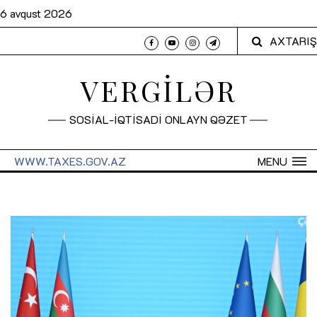
6 avqust 2026
AXTARIŞ
VERGİLƏR
SOSİAL-İQTİSADİ ONLAYN QƏZET
WWW.TAXES.GOV.AZ
MENU