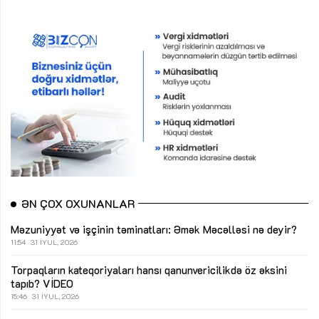
ƏN ÇOX OXUNANLAR
Məzuniyyət və işçinin təminatları: Əmək Məcəlləsi nə deyir?
11:54
31 İYUL, 2026
Torpaqların kateqoriyaları hansı qanunvericilikdə öz əksini
tapıb?
VİDEO
15:46
31 İYUL, 2026