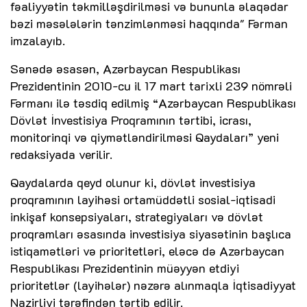
fəaliyyətin təkmilləşdirilməsi və bununla əlaqədar
bəzi məsələlərin tənzimlənməsi haqqında" Fərman
imzalayıb.
Sənədə əsasən, Azərbaycan Respublikası
Prezidentinin 2010-cu il 17 mart tarixli 239 nömrəli
Fərmanı ilə təsdiq edilmiş “Azərbaycan Respublikası
Dövlət İnvestisiya Proqramının tərtibi, icrası,
monitorinqi və qiymətləndirilməsi Qaydaları” yeni
redaksiyada verilir.
Qaydalarda qeyd olunur ki, dövlət investisiya
proqramının layihəsi ortamüddətli sosial-iqtisadi
inkişaf konsepsiyaları, strategiyaları və dövlət
proqramları əsasında investisiya siyasətinin başlıca
istiqamətləri və prioritetləri, eləcə də Azərbaycan
Respublikası Prezidentinin müəyyən etdiyi
prioritetlər (layihələr) nəzərə alınmaqla İqtisadiyyat
Nazirliyi tərəfindən tərtib edilir.