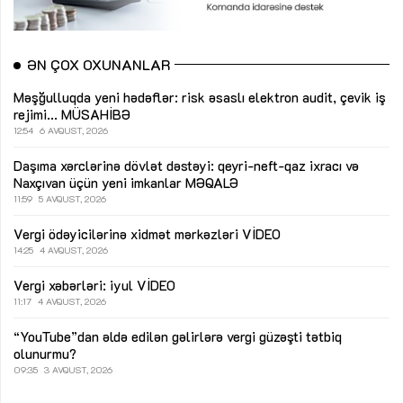
ƏN ÇOX OXUNANLAR
Məşğulluqda yeni hədəflər: risk əsaslı elektron audit, çevik iş
rejimi...
MÜSAHİBƏ
12:54
6 AVQUST, 2026
Daşıma xərclərinə dövlət dəstəyi: qeyri-neft-qaz ixracı və
Naxçıvan üçün yeni imkanlar
MƏQALƏ
11:59
5 AVQUST, 2026
Vergi ödəyicilərinə xidmət mərkəzləri
VİDEO
14:25
4 AVQUST, 2026
Vergi xəbərləri: iyul
VİDEO
11:17
4 AVQUST, 2026
“YouTube”dan əldə edilən gəlirlərə vergi güzəşti tətbiq
olunurmu?
09:35
3 AVQUST, 2026