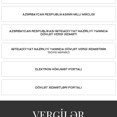
AZƏRBAYCAN RESPUBLİKASININ MİLLİ MƏCLİSİ
AZƏRBAYCAN RESPUBLİKASI İQTİSADİYYAT NAZİRLİYİ YANINDA
DÖVLƏT VERGİ XİDMƏTİ
İQTİSADİYYAT NAZİRLİYİ YANINDA DÖVLƏT VERGİ XİDMƏTİNİN
TƏDRİS MƏRKƏZİ
ELEKTRON HÖKUMƏT PORTALI
DÖVLƏT XİDMƏTLƏRİ PORTALI
VERGİLƏR