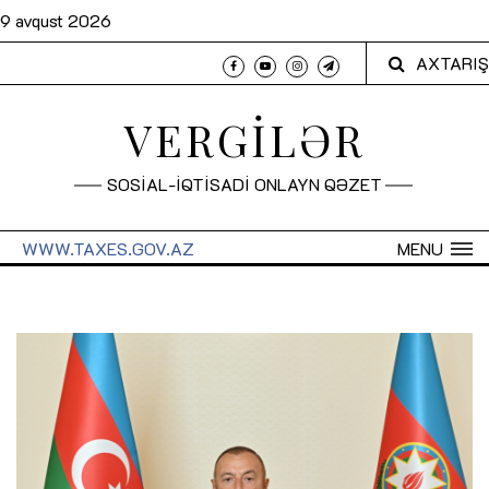
9 avqust 2026
AXTARIŞ
VERGİLƏR
SOSİAL-İQTİSADİ ONLAYN QƏZET
WWW.TAXES.GOV.AZ
MENU