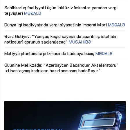
Sahibkarlıq fəaliyyəti üçün inklüziv imkanlar yaradan vergi
“D
təşviqləri
MƏQALƏ
fə
lıq
Dünya iqtisadiyyatında vergi siyasətinin imperativləri
MƏQALƏ
Ni
mü
Əvəz Quliyev: “Yumşaq keçid sayəsində aparılmış islahatın
nəticələri qorunub saxlanılacaq”
MÜSAHİBƏ
Ay
ya
M
Maliyyə planlaması prizmasında büdcəyə baxış
MƏQALƏ
Az
Gülminə Məlikzadə: “Azərbaycan Bacarıqlar Akseleratoru”
ke
ixtisaslaşmış kadrların hazırlanmasını hədəfləyir”
Ay
su