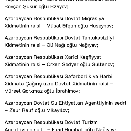
Rövşən Şükür oğlu Rzayev;
Azərbaycan Respublikası Dövlət Miqrasiya
Xidmətinin rəisi – Vüsal Əfqan oğlu Hüseynov;
Azərbaycan Respublikası Dövlət Təhlükəsizliyi
Xidmətinin rəisi – Əli Nağı oğlu Nağıyev;
Azərbaycan Respublikası Xarici Kəşfiyyat
Xidmətinin rəisi – Orxan Sedyar oğlu Sultanov;
Azərbaycan Respublikası Səfərbərlik və Hərbi
Xidmətə Çağırış üzrə Dövlət Xidmətinin rəisi –
Mürsəl Qorxmaz oğlu İbrahimov;
Azərbaycan Dövlət Su Ehtiyatları Agentliyinin sədri
– Zaur Rauf oğlu Mikayılov;
Azərbaycan Respublikası Dövlət Turizm
Agentliyinin sədri – Fuad Hümbət oğlu Nağıyev;