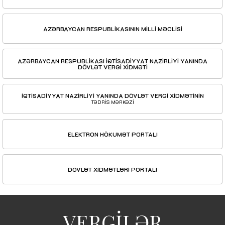
AZƏRBAYCAN RESPUBLİKASININ MİLLİ MƏCLİSİ
AZƏRBAYCAN RESPUBLİKASI İQTİSADİYYAT NAZİRLİYİ YANINDA
DÖVLƏT VERGİ XİDMƏTİ
İQTİSADİYYAT NAZİRLİYİ YANINDA DÖVLƏT VERGİ XİDMƏTİNİN
TƏDRİS MƏRKƏZİ
ELEKTRON HÖKUMƏT PORTALI
DÖVLƏT XİDMƏTLƏRİ PORTALI
VERGİLƏR