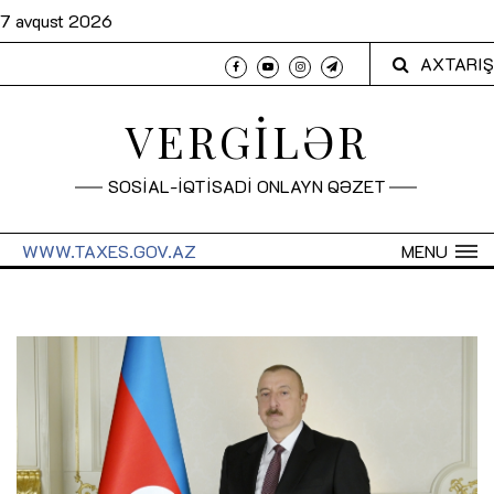
7 avqust 2026
AXTARIŞ
VERGİLƏR
SOSİAL-İQTİSADİ ONLAYN QƏZET
WWW.TAXES.GOV.AZ
MENU