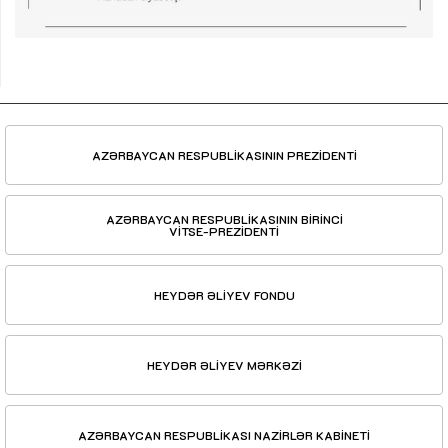
AZƏRBAYCAN RESPUBLİKASININ PREZİDENTİ
AZƏRBAYCAN RESPUBLİKASININ BİRİNCİ
VİTSE-PREZİDENTİ
HEYDƏR ƏLİYEV FONDU
HEYDƏR ƏLİYEV MƏRKƏZİ
AZƏRBAYCAN RESPUBLİKASI NAZİRLƏR KABİNETİ