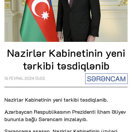
Nazirlər Kabinetinin yeni
tərkibi təsdiqlənib
SƏRƏNCAM
16 FEVRAL 2024 15:05
Nazirlər Kabinetinin yeni tərkibi təsdiqlənib.
Azərbaycan Respublikasının Prezidenti İlham Əliyev
bununla bağlı Sərəncam imzalayıb.
Sərəncama əsasən, Nazirlər Kabinetinin üzvləri