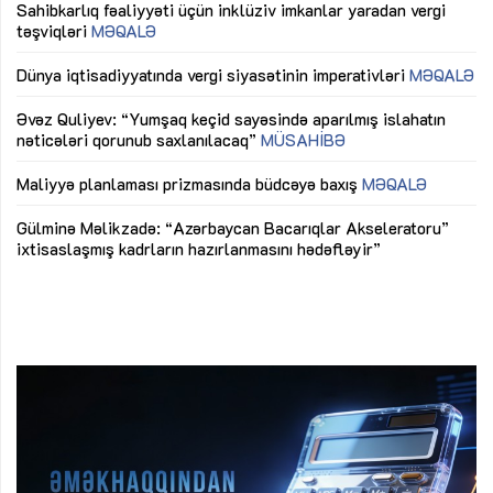
Sahibkarlıq fəaliyyəti üçün inklüziv imkanlar yaradan vergi
“D
təşviqləri
MƏQALƏ
fə
lıq
Dünya iqtisadiyyatında vergi siyasətinin imperativləri
MƏQALƏ
Ni
mü
Əvəz Quliyev: “Yumşaq keçid sayəsində aparılmış islahatın
nəticələri qorunub saxlanılacaq”
MÜSAHİBƏ
Ay
ya
M
Maliyyə planlaması prizmasında büdcəyə baxış
MƏQALƏ
Az
Gülminə Məlikzadə: “Azərbaycan Bacarıqlar Akseleratoru”
ke
ixtisaslaşmış kadrların hazırlanmasını hədəfləyir”
Ay
su