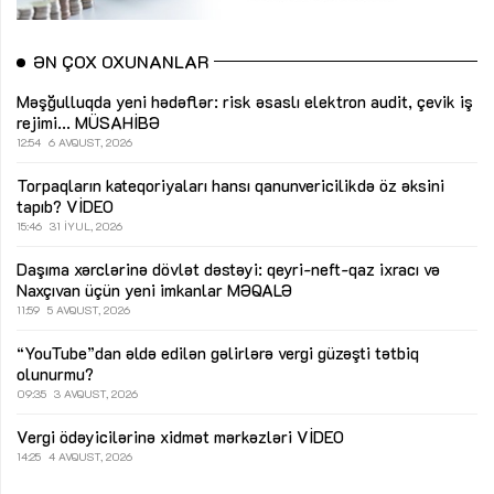
ƏN ÇOX OXUNANLAR
Məşğulluqda yeni hədəflər: risk əsaslı elektron audit, çevik iş
rejimi...
MÜSAHİBƏ
12:54
6 AVQUST, 2026
Torpaqların kateqoriyaları hansı qanunvericilikdə öz əksini
tapıb?
VİDEO
15:46
31 İYUL, 2026
Daşıma xərclərinə dövlət dəstəyi: qeyri-neft-qaz ixracı və
Naxçıvan üçün yeni imkanlar
MƏQALƏ
11:59
5 AVQUST, 2026
“YouTube”dan əldə edilən gəlirlərə vergi güzəşti tətbiq
olunurmu?
09:35
3 AVQUST, 2026
Vergi ödəyicilərinə xidmət mərkəzləri
VİDEO
14:25
4 AVQUST, 2026