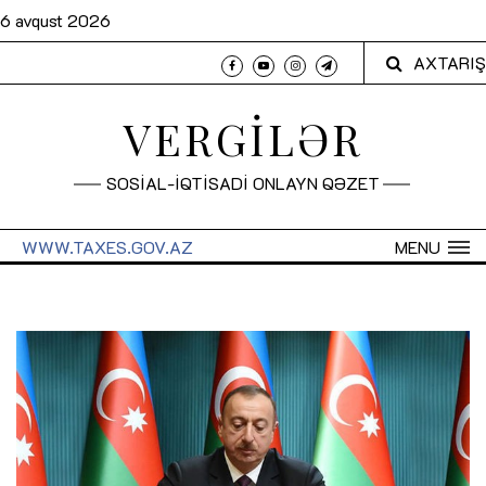
6 avqust 2026
AXTARIŞ
VERGİLƏR
SOSİAL-İQTİSADİ ONLAYN QƏZET
WWW.TAXES.GOV.AZ
MENU