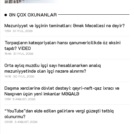
ƏN ÇOX OXUNANLAR
Məzuniyyət və işçinin təminatları: Əmək Məcəlləsi nə deyir?
11:54
31 İYUL, 2026
Torpaqların kateqoriyaları hansı qanunvericilikdə öz əksini
tapıb?
VİDEO
15:46
31 İYUL, 2026
Orta aylıq muzdlu işçi sayı hesablanarkən analıq
məzuniyyətində olan işçi nəzərə alınırmı?
14:18
30 İYUL, 2026
Daşıma xərclərinə dövlət dəstəyi: qeyri-neft-qaz ixracı və
Naxçıvan üçün yeni imkanlar
MƏQALƏ
11:59
5 AVQUST, 2026
“YouTube”dan əldə edilən gəlirlərə vergi güzəşti tətbiq
olunurmu?
09:35
3 AVQUST, 2026