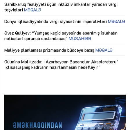
Sahibkarlıq fəaliyyəti üçün inklüziv imkanlar yaradan vergi
“D
təşviqləri
MƏQALƏ
fə
lıq
Dünya iqtisadiyyatında vergi siyasətinin imperativləri
MƏQALƏ
Ni
mü
Əvəz Quliyev: “Yumşaq keçid sayəsində aparılmış islahatın
nəticələri qorunub saxlanılacaq”
MÜSAHİBƏ
Ay
ya
M
Maliyyə planlaması prizmasında büdcəyə baxış
MƏQALƏ
Az
Gülminə Məlikzadə: “Azərbaycan Bacarıqlar Akseleratoru”
ke
ixtisaslaşmış kadrların hazırlanmasını hədəfləyir”
Ay
su