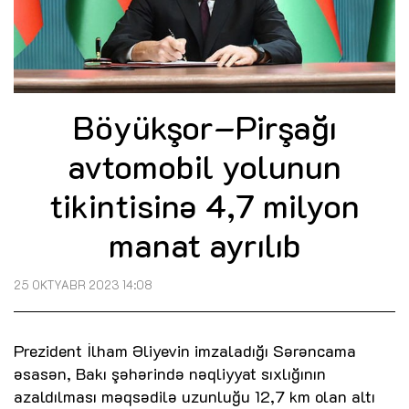
Böyükşor–Pirşağı
avtomobil yolunun
tikintisinə 4,7 milyon
manat ayrılıb
25 OKTYABR 2023 14:08
Prezident İlham Əliyevin imzaladığı Sərəncama
əsasən, Bakı şəhərində nəqliyyat sıxlığının
azaldılması məqsədilə uzunluğu 12,7 km olan altı