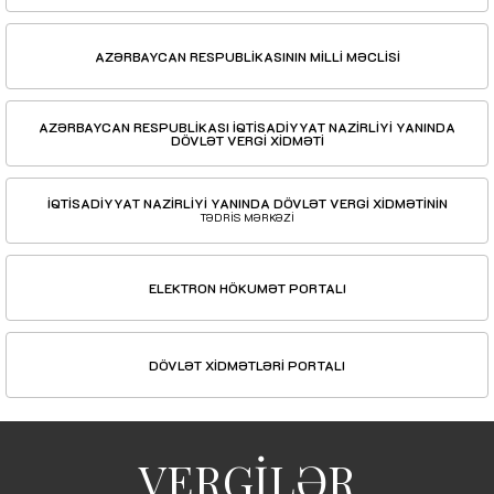
AZƏRBAYCAN RESPUBLİKASININ MİLLİ MƏCLİSİ
AZƏRBAYCAN RESPUBLİKASI İQTİSADİYYAT NAZİRLİYİ YANINDA
DÖVLƏT VERGİ XİDMƏTİ
İQTİSADİYYAT NAZİRLİYİ YANINDA DÖVLƏT VERGİ XİDMƏTİNİN
TƏDRİS MƏRKƏZİ
ELEKTRON HÖKUMƏT PORTALI
DÖVLƏT XİDMƏTLƏRİ PORTALI
VERGİLƏR