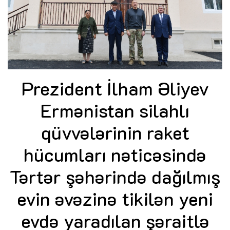
Prezident İlham Əliyev
Ermənistan silahlı
qüvvələrinin raket
hücumları nəticəsində
Tərtər şəhərində dağılmış
evin əvəzinə tikilən yeni
evdə yaradılan şəraitlə