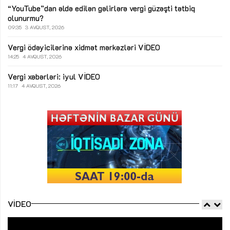
“YouTube”dan əldə edilən gəlirlərə vergi güzəşti tətbiq
olunurmu?
09:35
3 AVQUST, 2026
Vergi ödəyicilərinə xidmət mərkəzləri
VİDEO
14:25
4 AVQUST, 2026
Vergi xəbərləri: iyul
VİDEO
11:17
4 AVQUST, 2026
VIDEO