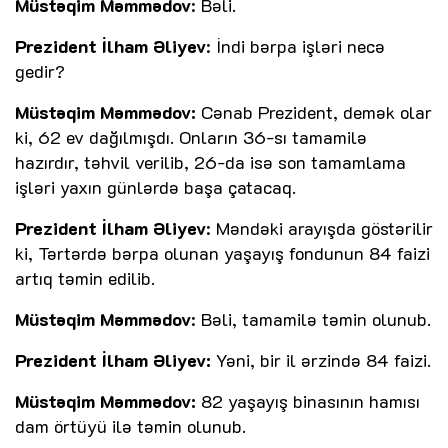
Müstəqim Məmmədov
: Bəli.
Prezident İlham Əliyev
: İndi bərpa işləri necə
gedir?
Müstəqim Məmmədov:
Cənab Prezident, demək olar
ki, 62 ev dağılmışdı. Onların 36-sı tamamilə
hazırdır, təhvil verilib, 26-da isə son tamamlama
işləri yaxın günlərdə başa çatacaq.
Prezident İlham Əliyev
: Məndəki arayışda göstərilir
ki, Tərtərdə bərpa olunan yaşayış fondunun 84 faizi
artıq təmin edilib.
Müstəqim Məmmədov
: Bəli, tamamilə təmin olunub.
Prezident İlham Əliyev:
Yəni, bir il ərzində 84 faizi.
Müstəqim Məmmədov:
82 yaşayış binasının hamısı
dam örtüyü ilə təmin olunub.