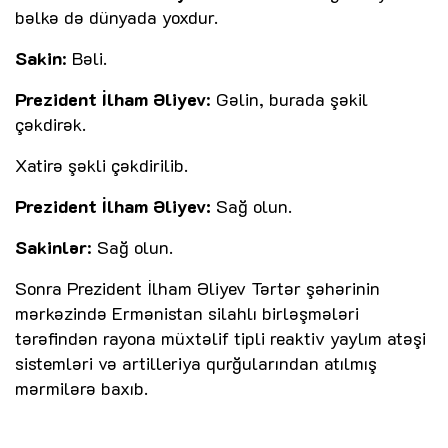
bəlkə də dünyada yoxdur.
Sakin
: Bəli.
Prezident İlham Əliyev
: Gəlin, burada şəkil
çəkdirək.
Xatirə şəkli çəkdirilib.
Prezident İlham Əliyev:
Sağ olun.
Sakinlər
: Sağ olun.
Sonra Prezident İlham Əliyev Tərtər şəhərinin
mərkəzində Ermənistan silahlı birləşmələri
tərəfindən rayona müxtəlif tipli reaktiv yaylım atəşi
sistemləri və artilleriya qurğularından atılmış
mərmilərə baxıb.