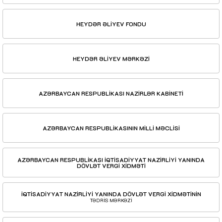
HEYDƏR ƏLİYEV FONDU
HEYDƏR ƏLİYEV MƏRKƏZİ
AZƏRBAYCAN RESPUBLİKASI NAZİRLƏR KABİNETİ
AZƏRBAYCAN RESPUBLİKASININ MİLLİ MƏCLİSİ
AZƏRBAYCAN RESPUBLİKASI İQTİSADİYYAT NAZİRLİYİ YANINDA
DÖVLƏT VERGİ XİDMƏTİ
İQTİSADİYYAT NAZİRLİYİ YANINDA DÖVLƏT VERGİ XİDMƏTİNİN
TƏDRİS MƏRKƏZİ