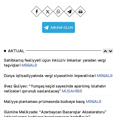
AKTUAL
Sahibkarlıq fəaliyyəti üçün inklüziv imkanlar yaradan vergi
“D
təşviqləri
MƏQALƏ
fə
lıq
Dünya iqtisadiyyatında vergi siyasətinin imperativləri
MƏQALƏ
Ni
mü
Əvəz Quliyev: “Yumşaq keçid sayəsində aparılmış islahatın
nəticələri qorunub saxlanılacaq”
MÜSAHİBƏ
Ay
ya
M
Maliyyə planlaması prizmasında büdcəyə baxış
MƏQALƏ
Az
Gülminə Məlikzadə: “Azərbaycan Bacarıqlar Akseleratoru”
ke
ixtisaslaşmış kadrların hazırlanmasını hədəfləyir”