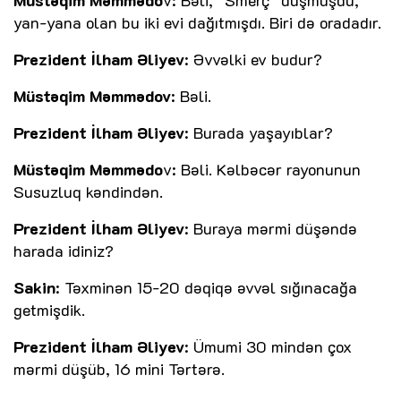
yan-yana olan bu iki evi dağıtmışdı. Biri də oradadır.
Prezident İlham Əliyev
: Əvvəlki ev budur?
Müstəqim Məmmədov
: Bəli.
Prezident İlham Əliyev
: Burada yaşayıblar?
Müstəqim Məmmədo
v: Bəli. Kəlbəcər rayonunun
Susuzluq kəndindən.
Prezident İlham Əliyev
: Buraya mərmi düşəndə
harada idiniz?
Sakin
: Təxminən 15-20 dəqiqə əvvəl sığınacağa
getmişdik.
Prezident İlham Əliyev
: Ümumi 30 mindən çox
mərmi düşüb, 16 mini Tərtərə.