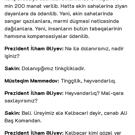
min 200 manat verilib. Hətta əkin sahələrinə ziyan
dəyənlərə də ödənilib. Yəni, əkin sahələrində
səngər qazılanlara, mərmi düşməsi nəticəsində
dağılanlara. Yəni, insanların bütün təbəqələrinin
hamısına kompensasiyalar ödənilib.
Prezident İlham Əliyev:
Nə ilə dolanırsınız, nədir
işiniz?
Sakin
: Dolanışığımız tinkçiliklədir.
Müstəqim Məmmədov:
Tingçilik, heyvandarlıq.
Prezident İlham Əliyev
: Heyvandarlıq? Mal-qara
saxlayırsınız?
Sakin
: Bəli. Ürəyimiz elə Kəlbəcəri deyir, cənab Ali
Baş Komandan.
Prezident İlham Əliyev
: Kəlbəcər kimi gözəl yer