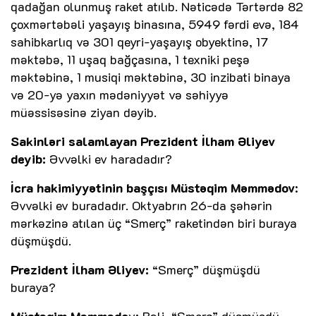
qadağan olunmuş raket atılıb. Nəticədə Tərtərdə 82
çoxmərtəbəli yaşayış binasına, 5949 fərdi evə, 184
sahibkarlıq və 301 qeyri-yaşayış obyektinə, 17
məktəbə, 11 uşaq bağçasına, 1 texniki peşə
məktəbinə, 1 musiqi məktəbinə, 30 inzibati binaya
və 20-yə yaxın mədəniyyət və səhiyyə
müəssisəsinə ziyan dəyib.
Sakinləri salamlayan Prezident İlham Əliyev
deyib:
Əvvəlki ev haradadır?
İcra hakimiyyətinin başçısı Müstəqim Məmmədov
:
Əvvəlki ev buradadır. Oktyabrın 26-da şəhərin
mərkəzinə atılan üç “Smerç” raketindən biri buraya
düşmüşdü.
Prezident İlham Əliyev:
“Smerç” düşmüşdü
buraya?
Müstəqim Məmmədo
v: Bəli, “Smerç” düşmüşdü,