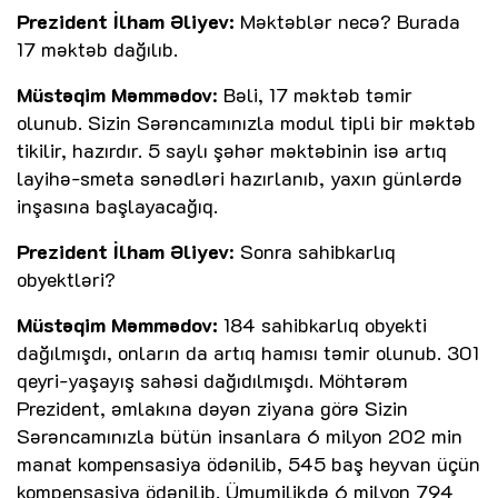
Prezident İlham Əliyev:
Məktəblər necə? Burada
17 məktəb dağılıb.
Müstəqim Məmmədov
: Bəli, 17 məktəb təmir
olunub. Sizin Sərəncamınızla modul tipli bir məktəb
tikilir, hazırdır. 5 saylı şəhər məktəbinin isə artıq
layihə-smeta sənədləri hazırlanıb, yaxın günlərdə
inşasına başlayacağıq.
Prezident İlham Əliyev
: Sonra sahibkarlıq
obyektləri?
Müstəqim Məmmədov:
184 sahibkarlıq obyekti
dağılmışdı, onların da artıq hamısı təmir olunub. 301
qeyri-yaşayış sahəsi dağıdılmışdı. Möhtərəm
Prezident, əmlakına dəyən ziyana görə Sizin
Sərəncamınızla bütün insanlara 6 milyon 202 min
manat kompensasiya ödənilib, 545 baş heyvan üçün
kompensasiya ödənilib. Ümumilikdə 6 milyon 794