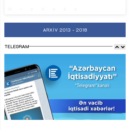
31
1
2
3
4
5
6
ARXIV 2013 - 2018
TELEGRAM