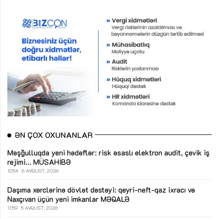
ƏN ÇOX OXUNANLAR
Məşğulluqda yeni hədəflər: risk əsaslı elektron audit, çevik iş
rejimi...
MÜSAHİBƏ
12:54
6 AVQUST, 2026
Daşıma xərclərinə dövlət dəstəyi: qeyri-neft-qaz ixracı və
Naxçıvan üçün yeni imkanlar
MƏQALƏ
11:59
5 AVQUST, 2026