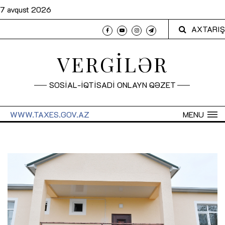
7 avqust 2026
AXTARIŞ
VERGİLƏR
SOSİAL-İQTİSADİ ONLAYN QƏZET
WWW.TAXES.GOV.AZ
MENU