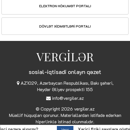
ELEKTRON HÖKUMƏT PORTALI
DÖVLƏT XİDMƏTLƏRİ PORTALI
VERGİLƏR
sosial-iqtisadi onlayn qəzet
AZ1029, Azərbaycan Respublikası, Bakı şəhəri,
Heydər Əliyev prospekti 155
info@vergiler.az
© Copyright 2026
vergiler.az
Müəllif hüquqları qorunur. Materiallardan istifadə edərkən
hiperlinklə istinad olunmalıdır.
ərə alınırmı?
Xarici fiziki şəxslərə göstərilən 
Vergi