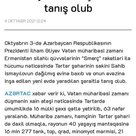
tanış olub
4 OKTYABR 2021 12:24
Oktyabrın 3-də Azərbaycan Respublikasının
Prezidenti İlham Əliyev Vətən müharibəsi zamanı
Ermənistan silahlı qüvvələrinin "Smerç" raketləri ilə
hücumu nəticəsində Tərtər şəhərinin sakini Sahib
İsmayılovun dağılmış evinə baxıb və onun əvəzinə
inşa edilən yeni evdə yaradılan şəraitlə tanış olub.
AZƏRTAC
xəbər verir ki, Vətən müharibəsi zamanı
düşmənin xain atəşi nəticəsində Tərtərdə
ümumilikdə 16 mülki şəxs qətlə yetirilib, 63 nəfər
yaralanıb. Müharibə zamanı, həmçinin Tərtər şəhəri
də daxil olmaqla, rayonun 40 yaşayış məntəqəsinə
16 min 277 tank, top, qrad, minomyot mərmisi, 21