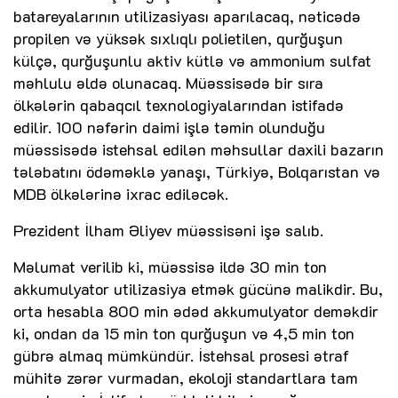
batareyalarının utilizasiyası aparılacaq, nəticədə
propilen və yüksək sıxlıqlı polietilen, qurğuşun
külçə, qurğuşunlu aktiv kütlə və ammonium sulfat
məhlulu əldə olunacaq. Müəssisədə bir sıra
ölkələrin qabaqcıl texnologiyalarından istifadə
edilir. 100 nəfərin daimi işlə təmin olunduğu
müəssisədə istehsal edilən məhsullar daxili bazarın
tələbatını ödəməklə yanaşı, Türkiyə, Bolqarıstan və
MDB ölkələrinə ixrac ediləcək.
Prezident İlham Əliyev müəssisəni işə salıb.
Məlumat verilib ki, müəssisə ildə 30 min ton
akkumulyator utilizasiya etmək gücünə malikdir. Bu,
orta hesabla 800 min ədəd akkumulyator deməkdir
ki, ondan da 15 min ton qurğuşun və 4,5 min ton
gübrə almaq mümkündür. İstehsal prosesi ətraf
mühitə zərər vurmadan, ekoloji standartlara tam