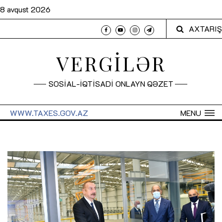
8 avqust 2026
AXTARIŞ
VERGİLƏR
SOSİAL-İQTİSADİ ONLAYN QƏZET
WWW.TAXES.GOV.AZ
MENU