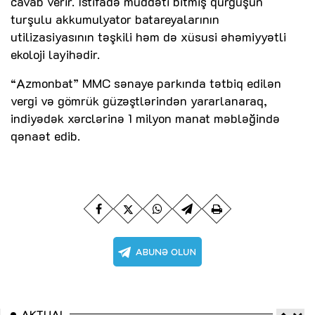
cavab verir. İstifadə müddəti bitmiş qurğuşun
turşulu akkumulyator batareyalarının
utilizasiyasının təşkili həm də xüsusi əhəmiyyətli
ekoloji layihədir.
“Azmonbat” MMC sənaye parkında tətbiq edilən
vergi və gömrük güzəştlərindən yararlanaraq,
indiyədək xərclərinə 1 milyon manat məbləğində
qənaət edib.
AKTUAL