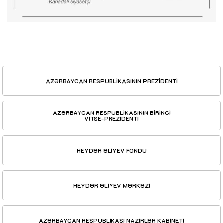
AZƏRBAYCAN RESPUBLİKASININ PREZİDENTİ
AZƏRBAYCAN RESPUBLİKASININ BİRİNCİ
VİTSE-PREZİDENTİ
HEYDƏR ƏLİYEV FONDU
HEYDƏR ƏLİYEV MƏRKƏZİ
AZƏRBAYCAN RESPUBLİKASI NAZİRLƏR KABİNETİ