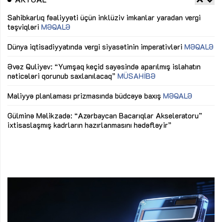
Sahibkarlıq fəaliyyəti üçün inklüziv imkanlar yaradan vergi
“D
təşviqləri
MƏQALƏ
fə
lıq
Dünya iqtisadiyyatında vergi siyasətinin imperativləri
MƏQALƏ
Ni
mü
Əvəz Quliyev: “Yumşaq keçid sayəsində aparılmış islahatın
nəticələri qorunub saxlanılacaq”
MÜSAHİBƏ
Ay
ya
M
Maliyyə planlaması prizmasında büdcəyə baxış
MƏQALƏ
Az
Gülminə Məlikzadə: “Azərbaycan Bacarıqlar Akseleratoru”
ke
ixtisaslaşmış kadrların hazırlanmasını hədəfləyir”
Ay
su