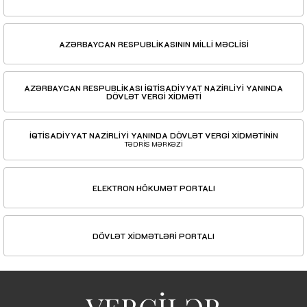
AZƏRBAYCAN RESPUBLİKASININ MİLLİ MƏCLİSİ
AZƏRBAYCAN RESPUBLİKASI İQTİSADİYYAT NAZİRLİYİ YANINDA
DÖVLƏT VERGİ XİDMƏTİ
İQTİSADİYYAT NAZİRLİYİ YANINDA DÖVLƏT VERGİ XİDMƏTİNİN
TƏDRİS MƏRKƏZİ
ELEKTRON HÖKUMƏT PORTALI
DÖVLƏT XİDMƏTLƏRİ PORTALI