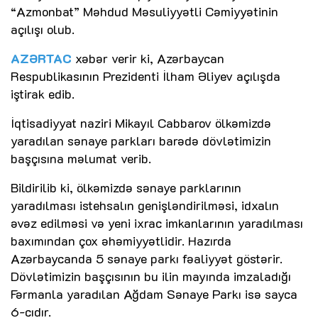
“Azmonbat” Məhdud Məsuliyyətli Cəmiyyətinin
açılışı olub.
AZƏRTAC
xəbər verir ki, Azərbaycan
Respublikasının Prezidenti İlham Əliyev açılışda
iştirak edib.
İqtisadiyyat naziri Mikayıl Cabbarov ölkəmizdə
yaradılan sənaye parkları barədə dövlətimizin
başçısına məlumat verib.
Bildirilib ki, ölkəmizdə sənaye parklarının
yaradılması istehsalın genişləndirilməsi, idxalın
əvəz edilməsi və yeni ixrac imkanlarının yaradılması
baxımından çox əhəmiyyətlidir. Hazırda
Azərbaycanda 5 sənaye parkı fəaliyyət göstərir.
Dövlətimizin başçısının bu ilin mayında imzaladığı
Fərmanla yaradılan Ağdam Sənaye Parkı isə sayca
6-cıdır.