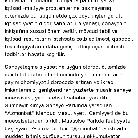
iqtisadi-maliyyə problemlərinə baxmayaraq,
ölkəmizdə bu istiqamətdə çox böyük işlər görülür.
İqtisadiyyatın digər sahələri ilə yanaşı, sənayenin
inkişafına xüsusi önəm verilir, mövcud təbii və
iqtisadi resursların istehsala cəlb edilməsi, qabaqcıl
texnologiyaların daha geniş tətbiqi üçün sistemli
tədbirlər həyata keçirilir.
Sənayeləşmə siyasətinə uyğun olaraq, ölkəmizdə
daxili tələbatın ödənilməsində yerli məhsulların
payını əhəmiyyətli dərəcədə artıran və ixrac
imkanlarımızı genişləndirən yüzlərlə müasir sənaye
müəssisəsi, yeni istehsal sahələri yaradılır.
Sumqayıt Kimya Sənaye Parkında yaradılan
“Azmonbat” Məhdud Məsuliyyətli Cəmiyyəti də bu
müəssisələrdən biridir. Müəssisə Parkda fəaliyyətə
başlayan 17-ci rezidentdir. “Azmonbat”da istifadə
müddəti bitmiş qurğuşun turşulu akkumulyator