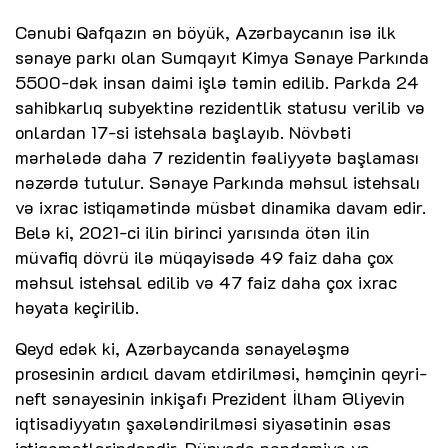
Cənubi Qafqazın ən böyük, Azərbaycanın isə ilk
sənaye parkı olan Sumqayıt Kimya Sənaye Parkında
5500-dək insan daimi işlə təmin edilib. Parkda 24
sahibkarlıq subyektinə rezidentlik statusu verilib və
onlardan 17-si istehsala başlayıb. Növbəti
mərhələdə daha 7 rezidentin fəaliyyətə başlaması
nəzərdə tutulur. Sənaye Parkında məhsul istehsalı
və ixrac istiqamətində müsbət dinamika davam edir.
Belə ki, 2021-ci ilin birinci yarısında ötən ilin
müvafiq dövrü ilə müqayisədə 49 faiz daha çox
məhsul istehsal edilib və 47 faiz daha çox ixrac
həyata keçirilib.
Qeyd edək ki, Azərbaycanda sənayeləşmə
prosesinin ardıcıl davam etdirilməsi, həmçinin qeyri-
neft sənayesinin inkişafı Prezident İlham Əliyevin
iqtisadiyyatın şaxələndirilməsi siyasətinin əsas
istiqamətlərindəndir. Dünyada pandemiya və