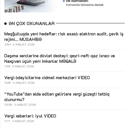
ƏN ÇOX OXUNANLAR
Məşğulluqda yeni hədəflər: risk əsaslı elektron audit, çevik iş
rejimi...
MÜSAHİBƏ
12:54
6 AVQUST, 2026
Daşıma xərclərinə dövlət dəstəyi: qeyri-neft-qaz ixracı və
Naxçıvan üçün yeni imkanlar
MƏQALƏ
11:59
5 AVQUST, 2026
Vergi ödəyicilərinə xidmət mərkəzləri
VİDEO
14:25
4 AVQUST, 2026
“YouTube”dan əldə edilən gəlirlərə vergi güzəşti tətbiq
olunurmu?
09:35
3 AVQUST, 2026
Vergi xəbərləri: iyul
VİDEO
11:17
4 AVQUST, 2026