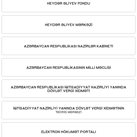
HEYDƏR ƏLİYEV FONDU
HEYDƏR ƏLİYEV MƏRKƏZİ
AZƏRBAYCAN RESPUBLİKASI NAZİRLƏR KABİNETİ
AZƏRBAYCAN RESPUBLİKASININ MİLLİ MƏCLİSİ
AZƏRBAYCAN RESPUBLİKASI İQTİSADİYYAT NAZİRLİYİ YANINDA
DÖVLƏT VERGİ XİDMƏTİ
İQTİSADİYYAT NAZİRLİYİ YANINDA DÖVLƏT VERGİ XİDMƏTİNİN
TƏDRİS MƏRKƏZİ
ELEKTRON HÖKUMƏT PORTALI