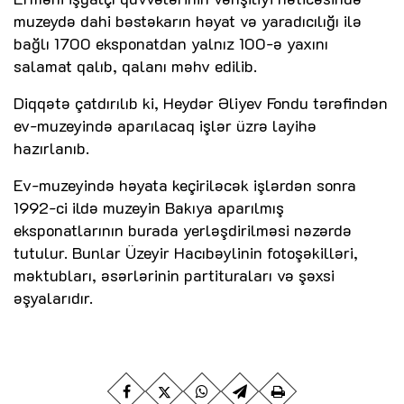
muzeydə dahi bəstəkarın həyat və yaradıcılığı ilə
bağlı 1700 eksponatdan yalnız 100-ə yaxını
salamat qalıb, qalanı məhv edilib.
Diqqətə çatdırılıb ki, Heydər Əliyev Fondu tərəfindən
ev-muzeyində aparılacaq işlər üzrə layihə
hazırlanıb.
Ev-muzeyində həyata keçiriləcək işlərdən sonra
1992-ci ildə muzeyin Bakıya aparılmış
eksponatlarının burada yerləşdirilməsi nəzərdə
tutulur. Bunlar Üzeyir Hacıbəylinin fotoşəkilləri,
məktubları, əsərlərinin partituraları və şəxsi
əşyalarıdır.