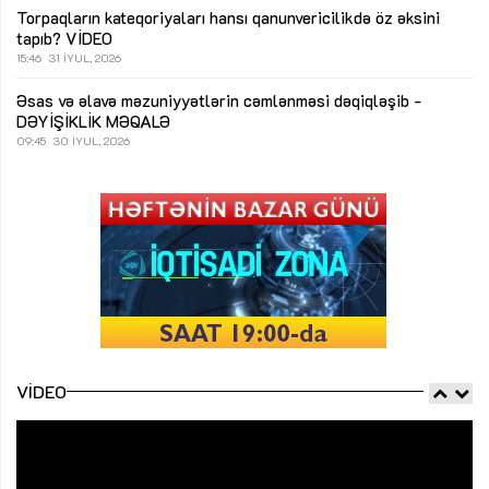
Torpaqların kateqoriyaları hansı qanunvericilikdə öz əksini
tapıb?
VİDEO
15:46
31 İYUL, 2026
Əsas və əlavə məzuniyyətlərin cəmlənməsi dəqiqləşib -
DƏYİŞİKLİK
MƏQALƏ
09:45
30 İYUL, 2026
VIDEO