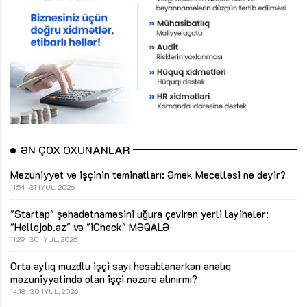
ƏN ÇOX OXUNANLAR
Məzuniyyət və işçinin təminatları: Əmək Məcəlləsi nə deyir?
11:54
31 İYUL, 2026
"Startap" şəhadətnaməsini uğura çevirən yerli layihələr:
"Hellojob.az" və "iCheck"
MƏQALƏ
11:29
30 İYUL, 2026
Orta aylıq muzdlu işçi sayı hesablanarkən analıq
məzuniyyətində olan işçi nəzərə alınırmı?
14:18
30 İYUL, 2026