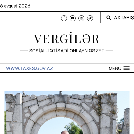
6 avqust 2026
AXTARIŞ
VERGİLƏR
SOSİAL-İQTİSADİ ONLAYN QƏZET
WWW.TAXES.GOV.AZ
MENU