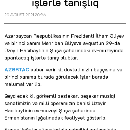
işlərlə tanışlıq
29 AVQUST 2021 20:36
Azərbaycan Respublikasının Prezidenti İlham Əliyev
və birinci xanım Mehriban Əliyeva avqustun 29-da
Üzeyir Hacıbəylinin Şuşa şəhərindəki ev-muzeyində
aparılacaq işlərlə tanış olublar.
AZƏRTAC
xəbər verir ki, dövlətimizin başçısına və
birinci xanıma burada görüləcək işlər barədə
məlumat verilib.
Qeyd edək ki, görkəmli bəstəkar, peşəkar musiqi
sənətimizin və milli operamızın banisi Üzeyir
Hacıbəylinin ev-muzeyi Şuşa şəhərində
Ermənistanın işğalınadək fəaliyyət göstərib.
Erməni işğalçı qüvvələrinin vəhşiliyi nəticəsində