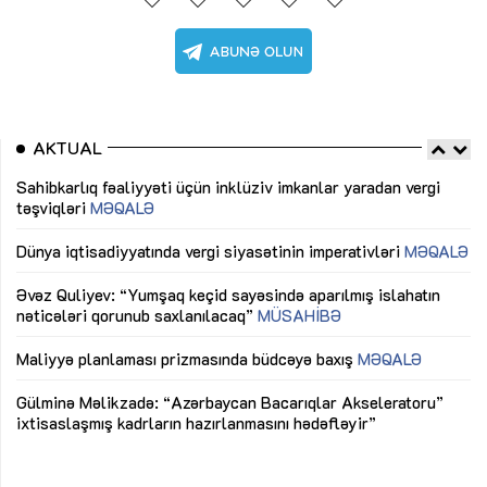
AKTUAL
Sahibkarlıq fəaliyyəti üçün inklüziv imkanlar yaradan vergi
“D
təşviqləri
MƏQALƏ
fə
lıq
Dünya iqtisadiyyatında vergi siyasətinin imperativləri
MƏQALƏ
Ni
mü
Əvəz Quliyev: “Yumşaq keçid sayəsində aparılmış islahatın
nəticələri qorunub saxlanılacaq”
MÜSAHİBƏ
Ay
ya
M
Maliyyə planlaması prizmasında büdcəyə baxış
MƏQALƏ
Az
Gülminə Məlikzadə: “Azərbaycan Bacarıqlar Akseleratoru”
ke
ixtisaslaşmış kadrların hazırlanmasını hədəfləyir”
Ay
su