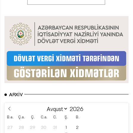
ARXIV
B.e.
Ç.a.
Ç.
C.a.
C.
Ş.
B.
27
28
29
30
31
1
2