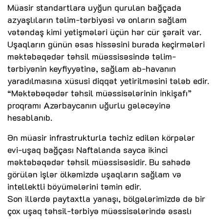
Müasir standartlara uyğun qurulan bağçada
azyaşlıların təlim-tərbiyəsi və onların sağlam
vətəndaş kimi yetişmələri üçün hər cür şərait var.
Uşaqların günün əsas hissəsini burada keçirmələri
məktəbəqədər təhsil müəssisəsində təlim-
tərbiyənin keyfiyyətinə, sağlam ab-havanın
yaradılmasına xüsusi diqqət yetirilməsini tələb edir.
“Məktəbəqədər təhsil müəssisələrinin inkişafı”
proqramı Azərbaycanın uğurlu gələcəyinə
hesablanıb.
Ən müasir infrastrukturla təchiz edilən körpələr
evi-uşaq bağçası Naftalanda sayca ikinci
məktəbəqədər təhsil müəssisəsidir. Bu sahədə
görülən işlər ölkəmizdə uşaqların sağlam və
intellektli böyümələrini təmin edir.
Son illərdə paytaxtla yanaşı, bölgələrimizdə də bir
çox uşaq təhsil-tərbiyə müəssisələrində əsaslı