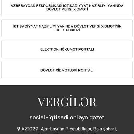
AZƏRBAYCAN RESPUBLİKASI İQTİSADİYYAT NAZİRLİYİ YANINDA
DÖVLƏT VERGİ XİDMƏTİ
İQTİSADİYYAT NAZİRLİYİ YANINDA DÖVLƏT VERGİ XİDMƏTİNİN
TƏDRİS MƏRKƏZİ
ELEKTRON HÖKUMƏT PORTALI
DÖVLƏT XİDMƏTLƏRİ PORTALI
VERGİLƏR
sosial-iqtisadi onlayn qəzet
AZ1029, Azərbaycan Respublikası, Bakı şəhəri,