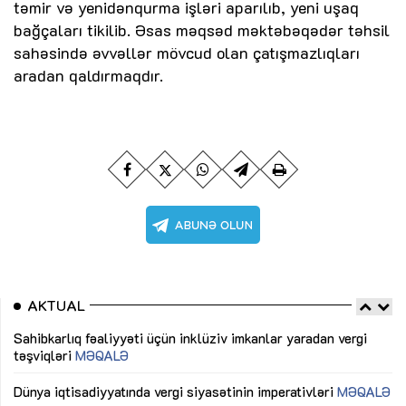
təmir və yenidənqurma işləri aparılıb, yeni uşaq
bağçaları tikilib. Əsas məqsəd məktəbəqədər təhsil
sahəsində əvvəllər mövcud olan çatışmazlıqları
aradan qaldırmaqdır.
AKTUAL
Sahibkarlıq fəaliyyəti üçün inklüziv imkanlar yaradan vergi
“D
təşviqləri
MƏQALƏ
fə
lıq
Dünya iqtisadiyyatında vergi siyasətinin imperativləri
MƏQALƏ
Ni