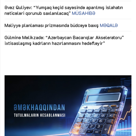
mü
Əvəz Quliyev: “Yumşaq keçid sayəsində aparılmış islahatın
nəticələri qorunub saxlanılacaq”
MÜSAHİBƏ
Ay
ya
M
Maliyyə planlaması prizmasında büdcəyə baxış
MƏQALƏ
Az
Gülminə Məlikzadə: “Azərbaycan Bacarıqlar Akseleratoru”
ke
ixtisaslaşmış kadrların hazırlanmasını hədəfləyir”
Ay
su