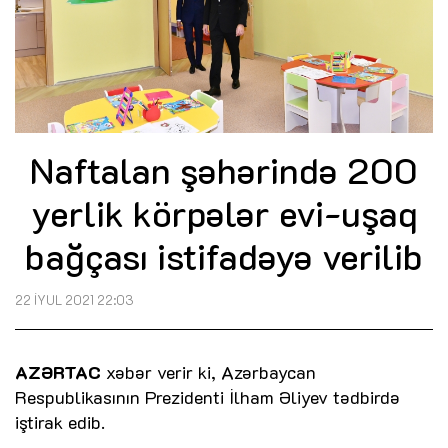
Naftalan şəhərində 200
yerlik körpələr evi-uşaq
bağçası istifadəyə verilib
22 İYUL 2021 22:03
AZƏRTAC
xəbər verir ki, Azərbaycan
Respublikasının Prezidenti İlham Əliyev tədbirdə
iştirak edib.