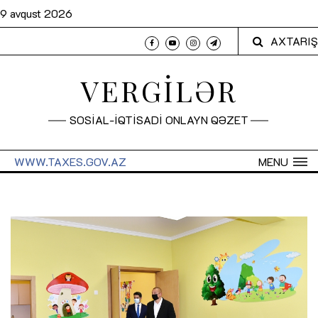
9 avqust 2026
AXTARIŞ
VERGİLƏR
SOSİAL-İQTİSADİ ONLAYN QƏZET
WWW.TAXES.GOV.AZ
MENU