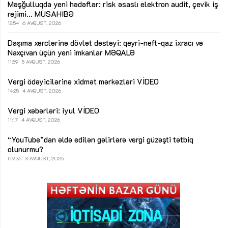
Məşğulluqda yeni hədəflər: risk əsaslı elektron audit, çevik iş
rejimi...
MÜSAHİBƏ
12:54
6 AVQUST, 2026
Daşıma xərclərinə dövlət dəstəyi: qeyri-neft-qaz ixracı və
Naxçıvan üçün yeni imkanlar
MƏQALƏ
11:59
5 AVQUST, 2026
Vergi ödəyicilərinə xidmət mərkəzləri
VİDEO
14:25
4 AVQUST, 2026
Vergi xəbərləri: iyul
VİDEO
11:17
4 AVQUST, 2026
“YouTube”dan əldə edilən gəlirlərə vergi güzəşti tətbiq
olunurmu?
09:35
3 AVQUST, 2026