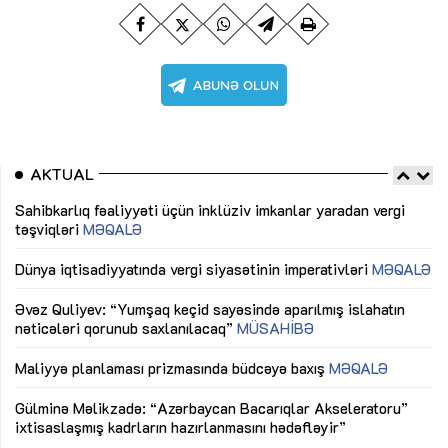
AKTUAL
Sahibkarlıq fəaliyyəti üçün inklüziv imkanlar yaradan vergi
“D
təşviqləri
MƏQALƏ
fə
lıq
Dünya iqtisadiyyatında vergi siyasətinin imperativləri
MƏQALƏ
Ni
mü
Əvəz Quliyev: “Yumşaq keçid sayəsində aparılmış islahatın
nəticələri qorunub saxlanılacaq”
MÜSAHİBƏ
Ay
ya
M
Maliyyə planlaması prizmasında büdcəyə baxış
MƏQALƏ
Az
Gülminə Məlikzadə: “Azərbaycan Bacarıqlar Akseleratoru”
ke
ixtisaslaşmış kadrların hazırlanmasını hədəfləyir”