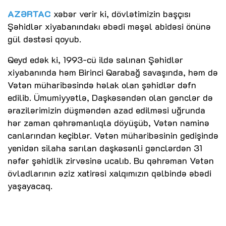
AZƏRTAC
xəbər verir ki, dövlətimizin başçısı
Şəhidlər xiyabanındakı əbədi məşəl abidəsi önünə
gül dəstəsi qoyub.
Qeyd edək ki, 1993-cü ildə salınan Şəhidlər
xiyabanında həm Birinci Qarabağ savaşında, həm də
Vətən müharibəsində həlak olan şəhidlər dəfn
edilib. Ümumiyyətlə, Daşkəsəndən olan gənclər də
ərazilərimizin düşməndən azad edilməsi uğrunda
hər zaman qəhrəmanlıqla döyüşüb, Vətən naminə
canlarından keçiblər. Vətən müharibəsinin gedişində
yenidən silaha sarılan daşkəsənli gənclərdən 31
nəfər şəhidlik zirvəsinə ucalıb. Bu qəhrəman Vətən
övladlarının əziz xatirəsi xalqımızın qəlbində əbədi
yaşayacaq.