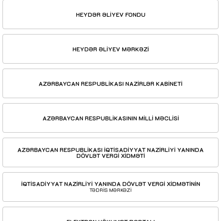
HEYDƏR ƏLİYEV FONDU
HEYDƏR ƏLİYEV MƏRKƏZİ
AZƏRBAYCAN RESPUBLİKASI NAZİRLƏR KABİNETİ
AZƏRBAYCAN RESPUBLİKASININ MİLLİ MƏCLİSİ
AZƏRBAYCAN RESPUBLİKASI İQTİSADİYYAT NAZİRLİYİ YANINDA
DÖVLƏT VERGİ XİDMƏTİ
İQTİSADİYYAT NAZİRLİYİ YANINDA DÖVLƏT VERGİ XİDMƏTİNİN
TƏDRİS MƏRKƏZİ