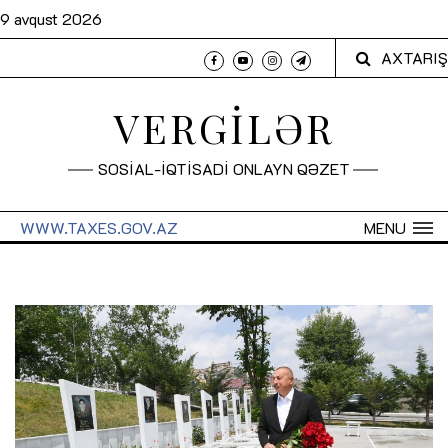
9 avqust 2026
AXTARIŞ
VERGİLƏR
SOSİAL-İQTİSADİ ONLAYN QƏZET
WWW.TAXES.GOV.AZ
MENU