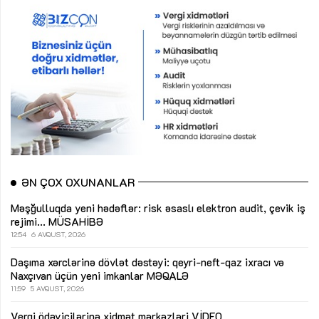
ƏN ÇOX OXUNANLAR
Məşğulluqda yeni hədəflər: risk əsaslı elektron audit, çevik iş
rejimi...
MÜSAHİBƏ
12:54
6 AVQUST, 2026
Daşıma xərclərinə dövlət dəstəyi: qeyri-neft-qaz ixracı və
Naxçıvan üçün yeni imkanlar
MƏQALƏ
11:59
5 AVQUST, 2026
Vergi ödəyicilərinə xidmət mərkəzləri
VİDEO