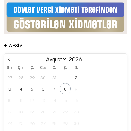
ARXIV
B.e.
Ç.a.
Ç.
C.a.
C.
Ş.
B.
27
28
29
30
31
1
2
3
4
5
6
7
8
9
10
11
12
13
14
15
16
17
18
19
20
21
22
23
24
25
26
27
28
29
30