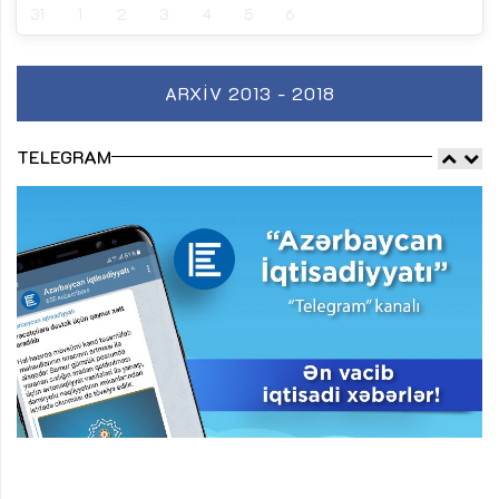
31
1
2
3
4
5
6
ARXIV 2013 - 2018
TELEGRAM