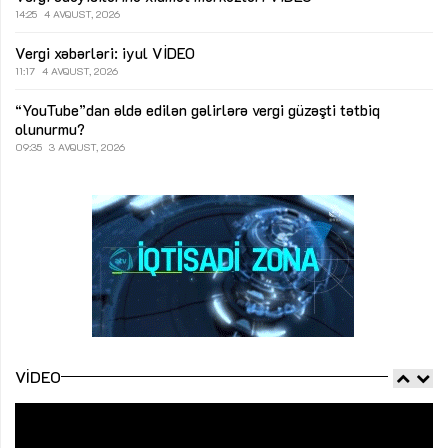
14:25
4 AVQUST, 2026
Vergi xəbərləri: iyul
VİDEO
11:17
4 AVQUST, 2026
“YouTube”dan əldə edilən gəlirlərə vergi güzəşti tətbiq
olunurmu?
09:35
3 AVQUST, 2026
VIDEO