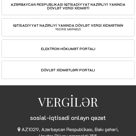
AZƏRBAYCAN RESPUBLİKASI İQTİSADİYYAT NAZİRLİYİ YANINDA
DÖVLƏT VERGİ XİDMƏTİ
İQTİSADİYYAT NAZİRLİYİ YANINDA DÖVLƏT VERGİ XİDMƏTİNİN
TƏDRİS MƏRKƏZİ
ELEKTRON HÖKUMƏT PORTALI
DÖVLƏT XİDMƏTLƏRİ PORTALI
VERGİLƏR
sosial-iqtisadi onlayn qəzet
AZ1029, Azərbaycan Respublikası, Bakı şəhəri,
Heydər Əliyev prospekti 155