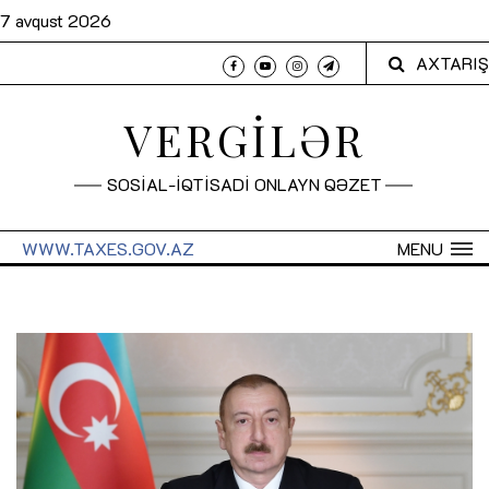
7 avqust 2026
AXTARIŞ
VERGİLƏR
SOSİAL-İQTİSADİ ONLAYN QƏZET
WWW.TAXES.GOV.AZ
MENU