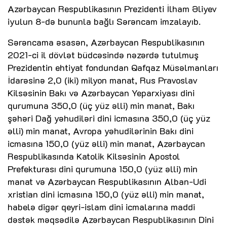
Azərbaycan Respublikasının Prezidenti İlham Əliyev
iyulun 8-də bununla bağlı Sərəncam imzalayıb.
Sərəncama əsasən, Azərbaycan Respublikasının
2021-ci il dövlət büdcəsində nəzərdə tutulmuş
Prezidentin ehtiyat fondundan Qafqaz Müsəlmanları
İdarəsinə 2,0 (iki) milyon manat, Rus Pravoslav
Kilsəsinin Bakı və Azərbaycan Yeparxiyası dini
qurumuna 350,0 (üç yüz əlli) min manat, Bakı
şəhəri Dağ yəhudiləri dini icmasına 350,0 (üç yüz
əlli) min manat, Avropa yəhudilərinin Bakı dini
icmasına 150,0 (yüz əlli) min manat, Azərbaycan
Respublikasında Katolik Kilsəsinin Apostol
Prefekturası dini qurumuna 150,0 (yüz əlli) min
manat və Azərbaycan Respublikasının Alban-Udi
xristian dini icmasına 150,0 (yüz əlli) min manat,
habelə digər qeyri-islam dini icmalarına maddi
dəstək məqsədilə Azərbaycan Respublikasının Dini