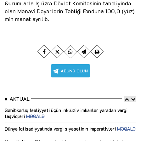
Qurumlarla İş üzrə Dövlət Komitəsinin tabeliyində
olan Mənəvi Dəyərlərin Təbliği Fonduna 100,0 (yüz)
min manat ayrılıb.
AKTUAL
Sahibkarlıq fəaliyyəti üçün inklüziv imkanlar yaradan vergi
“D
təşviqləri
MƏQALƏ
fə
lıq
Dünya iqtisadiyyatında vergi siyasətinin imperativləri
MƏQALƏ
Ni
mü