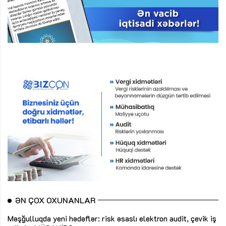
ƏN ÇOX OXUNANLAR
Məşğulluqda yeni hədəflər: risk əsaslı elektron audit, çevik iş