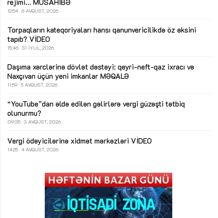
rejimi...
MÜSAHİBƏ
12:54
6 AVQUST, 2026
Torpaqların kateqoriyaları hansı qanunvericilikdə öz əksini
tapıb?
VİDEO
15:46
31 İYUL, 2026
Daşıma xərclərinə dövlət dəstəyi: qeyri-neft-qaz ixracı və
Naxçıvan üçün yeni imkanlar
MƏQALƏ
11:59
5 AVQUST, 2026
“YouTube”dan əldə edilən gəlirlərə vergi güzəşti tətbiq
olunurmu?
09:35
3 AVQUST, 2026
Vergi ödəyicilərinə xidmət mərkəzləri
VİDEO
14:25
4 AVQUST, 2026