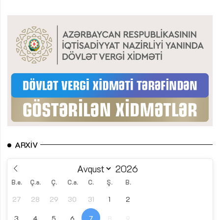
ARXIV
B.e.
Ç.a.
Ç.
C.a.
C.
Ş.
B.
27
28
29
30
31
1
2
3
4
5
6
7
8
9