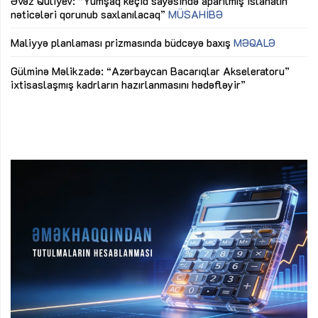
Əvəz Quliyev: “Yumşaq keçid sayəsində aparılmış islahatın
nəticələri qorunub saxlanılacaq”
MÜSAHİBƏ
Ay
ya
M
Maliyyə planlaması prizmasında büdcəyə baxış
MƏQALƏ
Az
Gülminə Məlikzadə: “Azərbaycan Bacarıqlar Akseleratoru”
ke
ixtisaslaşmış kadrların hazırlanmasını hədəfləyir”
Ay
su