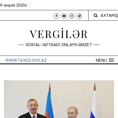
9 avqust 2026
AXTARIŞ
VERGİLƏR
SOSİAL-İQTİSADİ ONLAYN QƏZET
WWW.TAXES.GOV.AZ
MENU