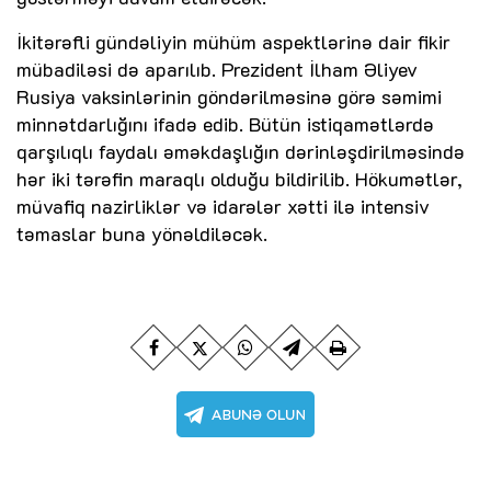
İkitərəfli gündəliyin mühüm aspektlərinə dair fikir
mübadiləsi də aparılıb. Prezident İlham Əliyev
Rusiya vaksinlərinin göndərilməsinə görə səmimi
minnətdarlığını ifadə edib. Bütün istiqamətlərdə
qarşılıqlı faydalı əməkdaşlığın dərinləşdirilməsində
hər iki tərəfin maraqlı olduğu bildirilib. Hökumətlər,
müvafiq nazirliklər və idarələr xətti ilə intensiv
təmaslar buna yönəldiləcək.