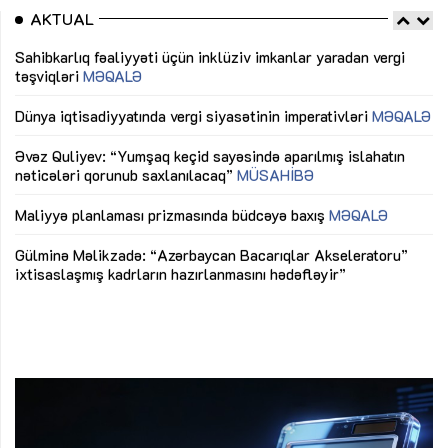
AKTUAL
Sahibkarlıq fəaliyyəti üçün inklüziv imkanlar yaradan vergi
“D
təşviqləri
MƏQALƏ
fə
lıq
Dünya iqtisadiyyatında vergi siyasətinin imperativləri
MƏQALƏ
Ni
mü
Əvəz Quliyev: “Yumşaq keçid sayəsində aparılmış islahatın
nəticələri qorunub saxlanılacaq”
MÜSAHİBƏ
Ay
ya
M
Maliyyə planlaması prizmasında büdcəyə baxış
MƏQALƏ
Az
Gülminə Məlikzadə: “Azərbaycan Bacarıqlar Akseleratoru”
ke
ixtisaslaşmış kadrların hazırlanmasını hədəfləyir”
Ay
su