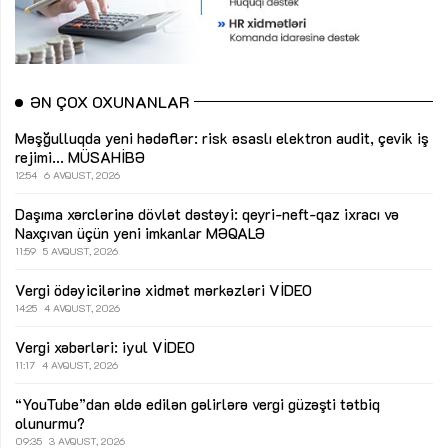
ƏN ÇOX OXUNANLAR
Məşğulluqda yeni hədəflər: risk əsaslı elektron audit, çevik iş
rejimi...
MÜSAHİBƏ
12:54
6 AVQUST, 2026
Daşıma xərclərinə dövlət dəstəyi: qeyri-neft-qaz ixracı və
Naxçıvan üçün yeni imkanlar
MƏQALƏ
11:59
5 AVQUST, 2026
Vergi ödəyicilərinə xidmət mərkəzləri
VİDEO
14:25
4 AVQUST, 2026
Vergi xəbərləri: iyul
VİDEO
11:17
4 AVQUST, 2026
“YouTube”dan əldə edilən gəlirlərə vergi güzəşti tətbiq
olunurmu?
09:35
3 AVQUST, 2026