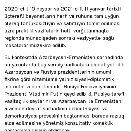
2020-ci il 10 noyabr və 2021-ci il 11 yanvar tarixli
üçtərəfli bəyanatların hərfi və ruhuna tam uyğun
olaraq təhlükəsizliyin və sabitliyin təmin edilməsi
üzrə praktiki vəzifələrin həlli vurğulanmaqla
regionda münaqişədən sonrakı vəziyyətlə bağlı
məsələlər müzakirə edilib.
Bu kontekstdə Azərbaycan-Ermənistan sərhədində
bu yaxınlarda baş vermiş hadisələrə diqqət yetirilib.
Azərbaycan və Rusiya prezidentlərinin ümumi
fikrinə görə nizamlama yalnız siyasi-diplomatik
metodlarla aparılmalıdır. Rusiya Federasiyasının
Prezidenti Vladimir Putin qeyd edib ki, Rusiya tərəfi
vasitəçilik səylərini və Azərbaycan ilə Ermənistan
arasında dövlət sərhədinin delimitasiyası və
demarkasiyası prosesinin başlanması barədə razılıq
əldə edilməsinə yönəlmiş konsultativ köməklik
göstərməyi davam etdirəcək.