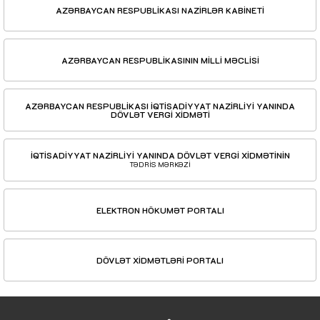
AZƏRBAYCAN RESPUBLİKASI NAZİRLƏR KABİNETİ
AZƏRBAYCAN RESPUBLİKASININ MİLLİ MƏCLİSİ
AZƏRBAYCAN RESPUBLİKASI İQTİSADİYYAT NAZİRLİYİ YANINDA
DÖVLƏT VERGİ XİDMƏTİ
İQTİSADİYYAT NAZİRLİYİ YANINDA DÖVLƏT VERGİ XİDMƏTİNİN
TƏDRİS MƏRKƏZİ
ELEKTRON HÖKUMƏT PORTALI
DÖVLƏT XİDMƏTLƏRİ PORTALI