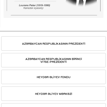
AZƏRBAYCAN RESPUBLİKASININ PREZİDENTİ
AZƏRBAYCAN RESPUBLİKASININ BİRİNCİ
VİTSE-PREZİDENTİ
HEYDƏR ƏLİYEV FONDU
HEYDƏR ƏLİYEV MƏRKƏZİ